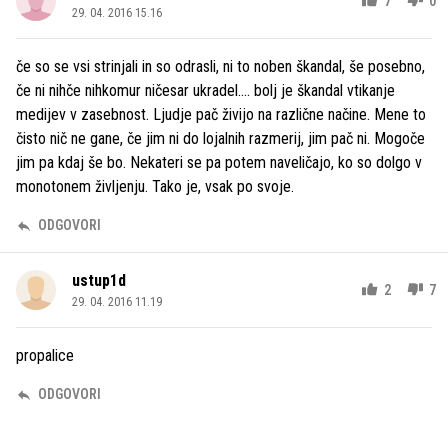
7
0
29. 04. 2016 15.16
če so se vsi strinjali in so odrasli, ni to noben škandal, še posebno,
če ni nihče nihkomur ničesar ukradel.... bolj je škandal vtikanje
medijev v zasebnost. Ljudje pač živijo na različne načine. Mene to
čisto nič ne gane, če jim ni do lojalnih razmerij, jim pač ni. Mogoče
jim pa kdaj še bo. Nekateri se pa potem naveličajo, ko so dolgo v
monotonem življenju. Tako je, vsak po svoje.
ODGOVORI
ustup1d
2
7
29. 04. 2016 11.19
propalice
ODGOVORI