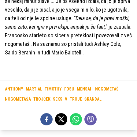
še nekaj minut slave ... Je pa vseeno izdala, da jo je sprva
veselilo, da ji je pisal, a jo je vsega minilo, ko je ugotovila,
da želi od nje le spolne usluge.
"Dela se, da je pravi moški,
samo zato, ker igra v prvi ekipi, ampak je še fant,"
je zaupala.
Francosko starleto so sicer v preteklosti povezovali z več
nogometaši. Na seznamu so pristali tudi Ashley Cole,
Saido Berahin in tudi Mario Balotelli.
ANTHONY
MARTIAL
TIMOTHY
FOSU
MENSAH
NOGOMETAŠ
NOGOMETAŠA
TROJČEK
SEKS
V
TROJE
ŠKANDAL