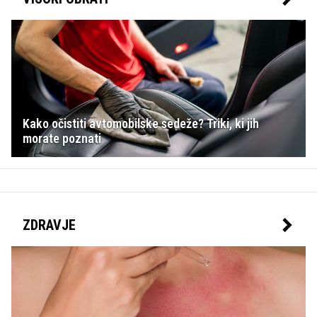
Kako očistiti avtomobilske sedeže? Triki, ki jih
morate poznati
ZDRAVJE