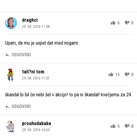
draghci
6
0
29. 04. 2016 11.08
Upam, da mu je uspel dat med nogami
ODGOVORI
tali?ni tom
15
0
29. 04. 2016 11.07
škandal bi bil če nebi šel v akcijo! to pa ni škandal! kvečjemu za 24
ODGOVORI
prouhudababa
4
8
29. 04. 2016 10.50