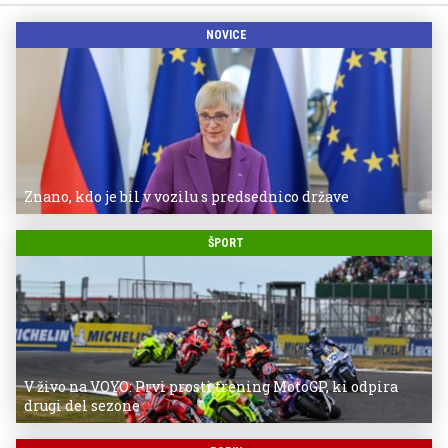
NOVICE
Znano, kdo je bil v vozilu s predsednico države
ŠPORT
V živo na VOYO: Prvi prosti trening MotoGP, ki odpira
drugi del sezone