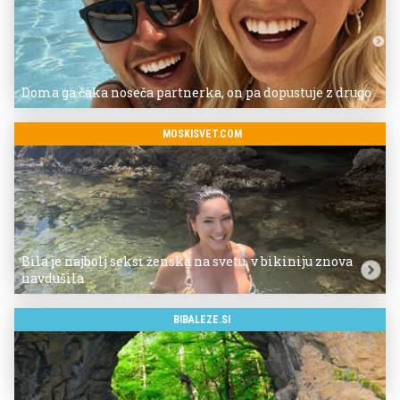
Doma ga čaka noseča partnerka, on pa dopustuje z drugo
MOSKISVET.COM
Bila je najbolj seksi ženska na svetu, v bikiniju znova
navdušila
BIBALEZE.SI