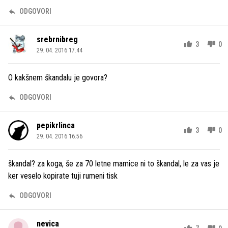
ODGOVORI
srebrnibreg
3
0
29. 04. 2016 17.44
O kakšnem škandalu je govora?
ODGOVORI
pepikrlinca
3
0
29. 04. 2016 16.56
škandal? za koga, še za 70 letne mamice ni to škandal, le za vas je
ker veselo kopirate tuji rumeni tisk
ODGOVORI
nevica