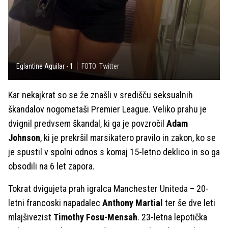
Eglantine Aguilar - 1
FOTO: Twitter
Kar nekajkrat so se že znašli v središču seksualnih
škandalov nogometaši Premier League. Veliko prahu je
dvignil predvsem škandal, ki ga je povzročil
Adam
Johnson
, ki je prekršil marsikatero pravilo in zakon, ko se
je spustil v spolni odnos s komaj 15-letno deklico in so ga
obsodili na 6 let zapora.
Tokrat dvigujeta prah igralca Manchester Uniteda – 20-
letni francoski napadalec
Anthony Martial
ter še dve leti
mlajšivezist
Timothy Fosu-Mensah
. 23-letna lepotička