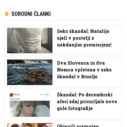
SORODNI ČLANKI
Seks škandal: Natalijo
ujeli v postelji z
nekdanjim premierjem!
Dva Slovenca in dva
Nemca vpletena v seks
škandal v Bruslju
Škandal: Po decembrski
aferi zdaj pricurljale nove
gole fotografije
Objavili sramoten