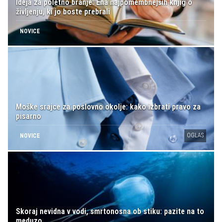
Ideja za poletno branje: Ena najpomembnejših knjig o
življenju, ki jo boste prebrali
NOVICE
Moške srajce za poslovno okolje: kako izbrati pravo za
pisarno
OGLAS
NOVICE
Skoraj nevidna v vodi, smrtonosna ob stiku: pazite na to
meduzo