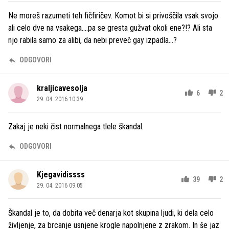
Ne moreš razumeti teh fičfiričev. Komot bi si privoščila vsak svojo
ali celo dve na vsakega....pa se gresta gužvat okoli ene?!? Ali sta
njo rabila samo za alibi, da nebi preveč gay izpadla...?
ODGOVORI
kraljicavesolja
6
2
29. 04. 2016 10.39
Zakaj je neki čist normalnega tlele škandal.
ODGOVORI
Kjegavidissss
39
2
29. 04. 2016 09.05
Škandal je to, da dobita več denarja kot skupina ljudi, ki dela celo
življenje, za brcanje usnjene krogle napolnjene z zrakom. In še jaz