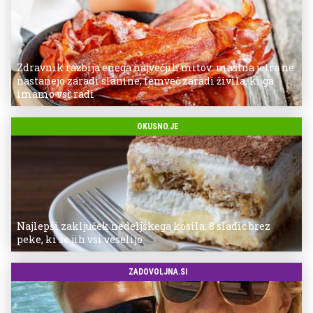
Zdravnik razbija enega največjih mitov: mastna jetra ne
nastanejo zaradi slanine, temveč zaradi živila, ki ga
imamo vsi radi
OKUSNO.JE
Najlepši zaključek nedeljskega kosila: 8 sladic brez
peke, ki se jih vsi veselijo
ZADOVOLJNA.SI