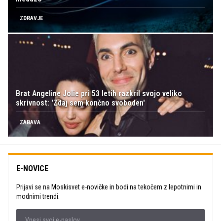
ZDRAVJE
Brat Angeline Jolie pri 53 letih razkril svojo veliko
skrivnost: 'Zdaj sem končno svoboden'
ZABAVA
E-NOVICE
Prijavi se na Moskisvet e-novičke in bodi na tekočem z lepotnimi in
modnimi trendi.