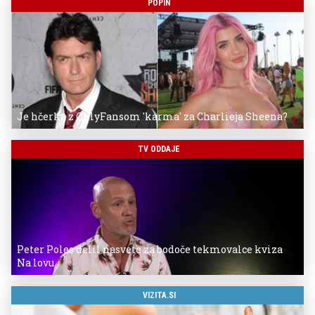
POPIN
Je hčerka z OnlyFansom 'karma' za Charlieja Sheena?
TV ODDAJE
Peter Poles delil nasvete za bodoče tekmovalce kviza
Na lovu
VIZITA.SI