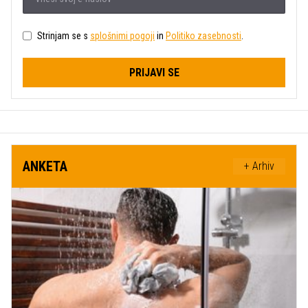
Strinjam se s
splošnimi pogoji
in
Politiko zasebnosti
.
PRIJAVI SE
ANKETA
+ Arhiv