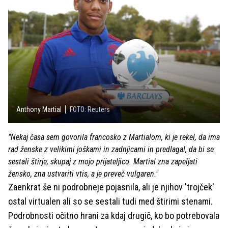
Anthony Martial
FOTO: Reuters
"Nekaj časa sem govorila francosko z Martialom, ki je rekel, da ima
rad ženske z velikimi joškami in zadnjicami in predlagal, da bi se
sestali štirje, skupaj z mojo prijateljico. Martial zna zapeljati
žensko, zna ustvariti vtis, a je preveč vulgaren."
Zaenkrat še ni podrobneje pojasnila, ali je njihov 'trojček'
ostal virtualen ali so se sestali tudi med štirimi stenami.
Podrobnosti očitno hrani za kdaj drugič, ko bo potrebovala