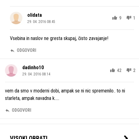
olidata
9
1
29. 04. 2016 08.45
Vsebina in naslov ne gresta skupaj, čisto zavajanje!
ODGOVORI
dadinho10
42
2
29. 04. 2016 08.14
vem da smo v moderni dobi, ampak se ni nic spremenilo.. to ni
starleta, ampak navadna k.....
ODGOVORI
VISOKI OBRATI