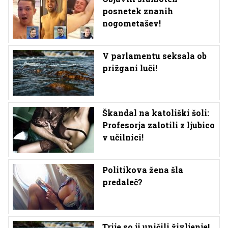
posnetek znanih
nogometašev!
V parlamentu seksala ob
prižgani luči!
Škandal na katoliški šoli:
Profesorja zalotili z ljubico
v učilnici!
Politikova žena šla
predaleč?
Trije so ji uničili življenje!