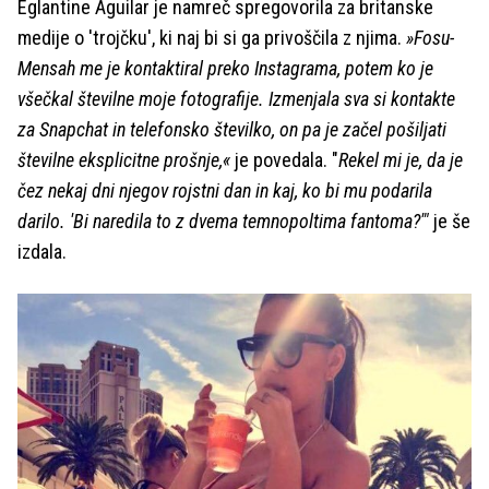
Eglantine Aguilar je namreč spregovorila za britanske
medije o 'trojčku', ki naj bi si ga privoščila z njima.
»Fosu-
Mensah me je kontaktiral preko Instagrama, potem ko je
všečkal številne moje fotografije. Izmenjala sva si kontakte
za Snapchat in telefonsko številko, on pa je začel pošiljati
številne eksplicitne prošnje,«
je povedala. "
Rekel mi je, da je
čez nekaj dni njegov rojstni dan in kaj, ko bi mu podarila
darilo. 'Bi naredila to z dvema temnopoltima fantoma?'"
je še
izdala.