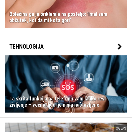
Bolečina ga je priklenila na posteljo: 'Imel sem
občutek, kot da mi koža gori'
TEHNOLOGIJA
Ta skrita funkcija na telefonu vam lahko reši
življenje – večina ljudi je nima nastavljene
OGLAS