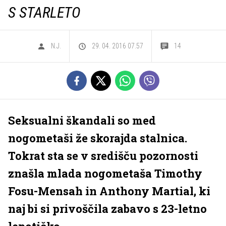
S STARLETO
N.J.
29. 04. 2016 07.57
14
Seksualni škandali so med
nogometaši že skorajda stalnica.
Tokrat sta se v središču pozornosti
znašla mlada nogometaša Timothy
Fosu-Mensah in Anthony Martial, ki
naj bi si privoščila zabavo s 23-letno