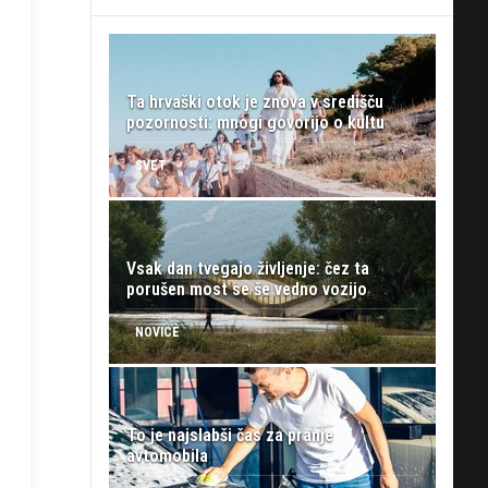
Ta hrvaški otok je znova v središču
pozornosti: mnogi govorijo o kultu
SVET
Vsak dan tvegajo življenje: čez ta
porušen most se še vedno vozijo
NOVICE
To je najslabši čas za pranje
avtomobila