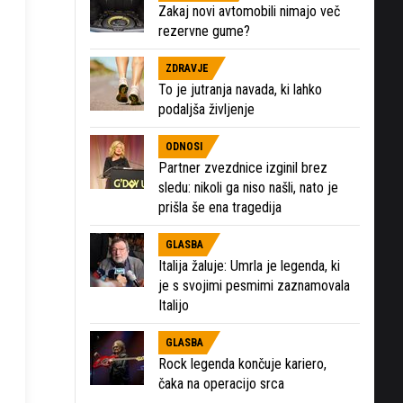
Zakaj novi avtomobili nimajo več
rezervne gume?
ZDRAVJE
To je jutranja navada, ki lahko
podaljša življenje
ODNOSI
Partner zvezdnice izginil brez
sledu: nikoli ga niso našli, nato je
prišla še ena tragedija
GLASBA
Italija žaluje: Umrla je legenda, ki
je s svojimi pesmimi zaznamovala
Italijo
GLASBA
Rock legenda končuje kariero,
čaka na operacijo srca