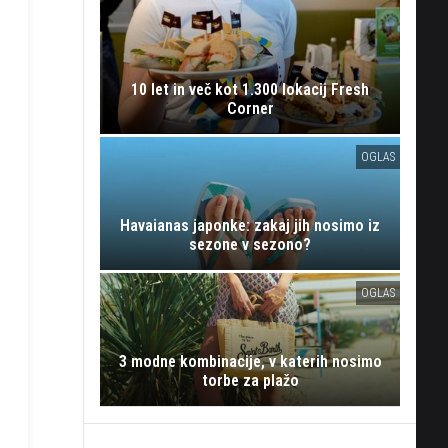
10 let in več kot 1.300 lokacij Fresh
Corner
OGLAS
Havaianas japonke: zakaj jih nosimo iz
sezone v sezono?
OGLAS
3 modne kombinacije, v katerih nosimo
torbe za plažo