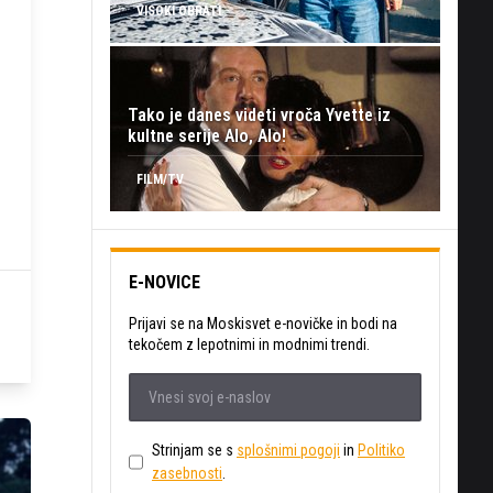
VISOKI OBRATI
Tako je danes videti vroča Yvette iz
kultne serije Alo, Alo!
FILM/TV
E-NOVICE
Prijavi se na Moskisvet e-novičke in bodi na
tekočem z lepotnimi in modnimi trendi.
Strinjam se s
splošnimi pogoji
in
Politiko
zasebnosti
.