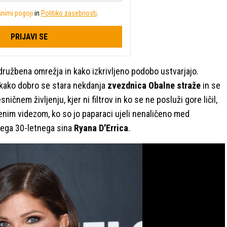
nimi pogoji
in
Politiko zasebnosti
.
PRIJAVI SE
družbena omrežja in kako izkrivljeno podobo ustvarjajo.
kako dobro se stara nekdanja
zvezdnica Obalne straže
in se
esničnem življenju, kjer ni filtrov in ko se ne posluži gore ličil,
enim videzom, ko so jo paparaci ujeli nenaličeno med
nega 30-letnega sina
Ryana D'Errica
.