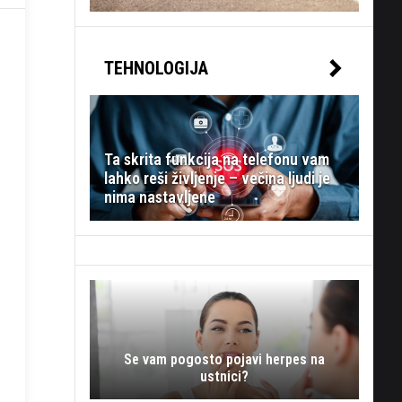
TEHNOLOGIJA
Ta skrita funkcija na telefonu vam
lahko reši življenje – večina ljudi je
nima nastavljene
Se vam pogosto pojavi herpes na
ustnici?