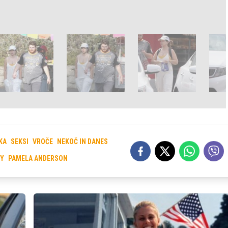
KA
SEKSI
VROČE
NEKOČ IN DANES
OY
PAMELA ANDERSON