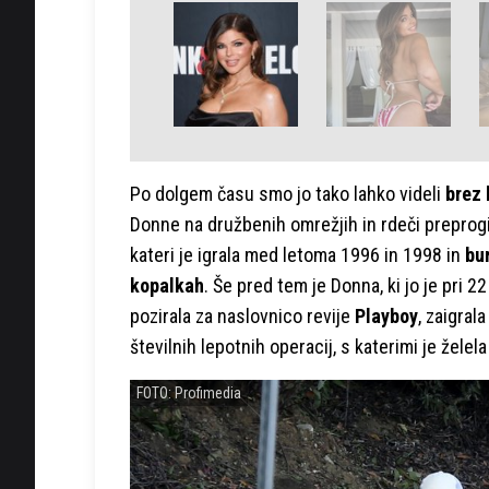
Po dolgem času smo jo tako lahko videli
brez 
Donne na družbenih omrežjih in rdeči preprogi,
kateri je igrala med letoma 1996 in 1998 in
bu
kopalkah
. Še pred tem je Donna, ki jo je pri 2
pozirala za naslovnico revije
Playboy
, zaigrala
številnih lepotnih operacij, s katerimi je želel
FOTO: Profimedia