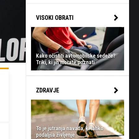
VISOKI OBRATI
Kako očistiti avtomobilske sedeže?
Triki, ki jih morate poznati
ZDRAVJE
To je jutranja navada, ki lahko
podaljša življenje