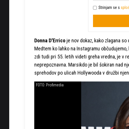
Strinjam se s
sploš
Donna D'Errico
je nov dokaz, kako zlagana so 
Medtem ko lahko na Instagramu občudujemo, 
zdi tudi pri 55. letih videti greha vredna, je v r
neprepoznavna. Marsikdo je bil šokiran nad nj
sprehodov po ulicah Hollywooda v družbi nje
FOTO: Profimedia