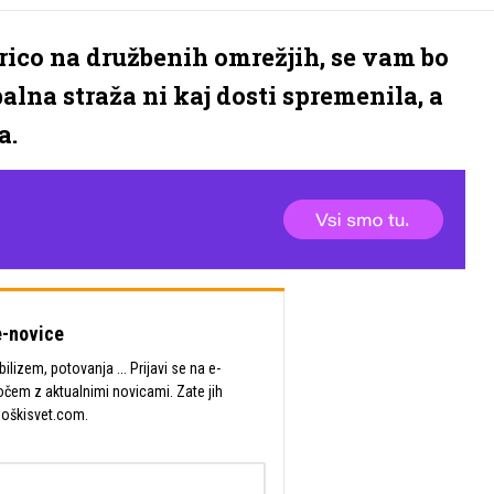
rrico na družbenih omrežjih, se vam bo
Obalna straža ni kaj dosti spremenila, a
a.
-novice
lizem, potovanja ... Prijavi se na e-
očem z aktualnimi novicami. Zate jih
Moškisvet.com.