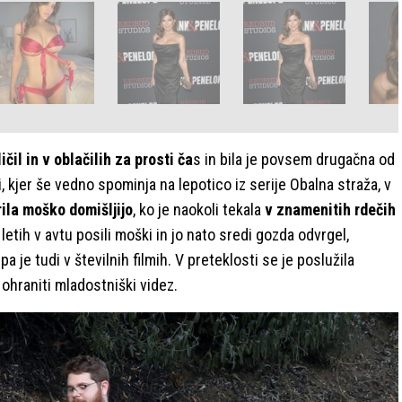
ličil in v oblačilih za prosti ča
s in bila je povsem drugačna od
 kjer še vedno spominja na lepotico iz serije Obalna straža, v
rila moško domišljijo
, ko je naokoli tekala
v znamenitih rdečih
2 letih v avtu posili moški in jo nato sredi gozda odvrgel,
 pa je tudi v številnih filmih. V preteklosti se je poslužila
a ohraniti mladostniški videz.