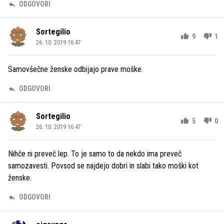
ODGOVORI
Sortegilio
9
1
26. 10. 2019 16.47
Samovšečne ženske odbijajo prave moške.
ODGOVORI
Sortegilio
5
0
26. 10. 2019 16.47
Nihče ni preveč lep. To je samo to da nekdo ima preveč
samozavesti. Povsod se najdejo dobri in slabi tako moški kot
ženske.
ODGOVORI