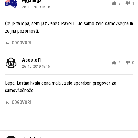
ejgaunga
7
1
26. 10. 2019 15.16
Če je ta lepa, sem jaz Janez Pavel II. Je samo zelo samovšečna in
željna pozornosti.
ODGOVORI
Apostol1
3
0
26. 10. 2019 15.15
Lepa. Lastna hvala cena mala , zelo uporaben pregovor za
samovšečneže.
ODGOVORI