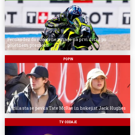
Fernandez do suverene zmage na prvi dirki po
poletnem premoru
POPIN
Razšla sta se pevka Tate McRae in hokejist Jack Hughes
TV ODDAJE