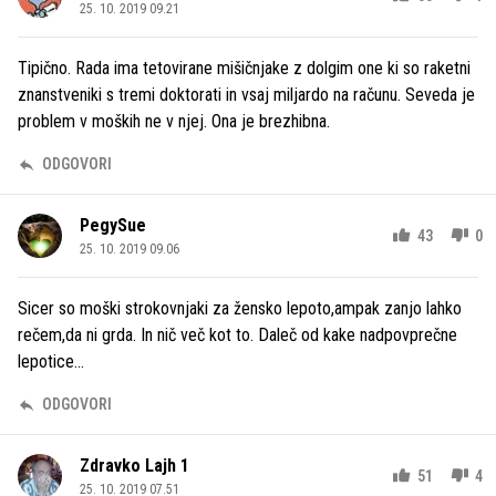
25. 10. 2019 09.21
Tipično. Rada ima tetovirane mišičnjake z dolgim one ki so raketni
znanstveniki s tremi doktorati in vsaj miljardo na računu. Seveda je
problem v moških ne v njej. Ona je brezhibna.
ODGOVORI
PegySue
43
0
25. 10. 2019 09.06
Sicer so moški strokovnjaki za žensko lepoto,ampak zanjo lahko
rečem,da ni grda. In nič več kot to. Daleč od kake nadpovprečne
lepotice...
ODGOVORI
Zdravko Lajh 1
51
4
25. 10. 2019 07.51