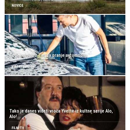
NOVICE
To je najslabši čas za pranje avtomobila
VISOKI OBRATI
Tako je danes videti vroča Yvette iz kultne serije Alo,
Alo!
FILM/TV