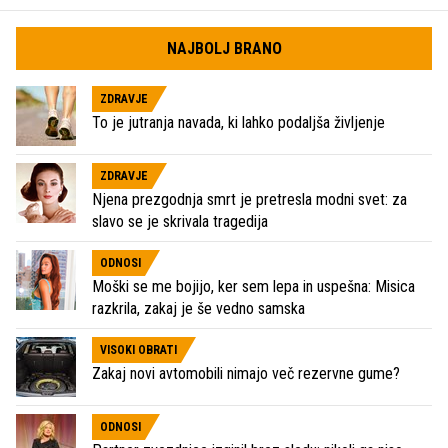
NAJBOLJ BRANO
ZDRAVJE
To je jutranja navada, ki lahko podaljša življenje
ZDRAVJE
Njena prezgodnja smrt je pretresla modni svet: za
slavo se je skrivala tragedija
ODNOSI
Moški se me bojijo, ker sem lepa in uspešna: Misica
razkrila, zakaj je še vedno samska
VISOKI OBRATI
Zakaj novi avtomobili nimajo več rezervne gume?
ODNOSI