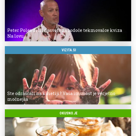
Peter Poles delil nasvete za bodoče tekmovalce kviza
Na lovu
VIZITA.SI
Ste odraščali na kmetiji? Vaša imunost je verjetno
močnejša
OKUSNO.JE