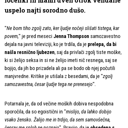
ločenki in mami dveh otrok vendarle
uspelo najti sorodno dušo.
''
Ne bom tiho zgolj zato, ker ljudje nočeji slišati tistega, kar
povem,
'' je pred meseci
Jenna Thompson
samozavestno
dejala na javni televiziji, ko je trdila, da je
prelepa, da bi
našla resnično ljubezen
, saj da privlači zgolj tiste moške,
ki si želijo seksa in si ne želijo imeti nič resnega, saj se
bojijo, da jih bo prizadela ali pa se bodo ob njej počutili
manjvredne. Kritike je utišala z besedami, da je ''
zgolj
samozavestna, česar ljudje tega ne prenesejo
''.
Potarnala je, da od večine moških dobiva nespodobna
sporočila, da so egoistični in ''
mislijo, da lahko dobijo
vsako žensko. Žalijo me in trdijo, da sem samovšečna,
čeprav me sploh ne poznajo
''. Pravijo, da je
obsedena s