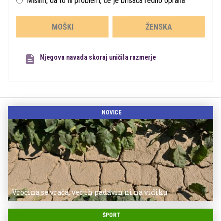
Mislim, da to ni problem, če je brisača redno oprana
MOŠKI
ŽENSKA
Njegova navada skoraj uničila razmerje
NOVICE
Vročina se vrača, večjih padavin ni na vidiku
ŠPORT