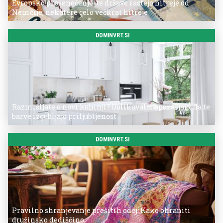
Evropsko presenečenje: te države rastejo hitreje od
Nemčije, nekatere celo večkrat hitreje
DOMINVRT.SI
Razmišljate o novi kuhinji? Oblikovalci opozarjajo, da te
barve izgubljajo priljubljenost
DOMINVRT.SI
Pravilno shranjevanje prešitih odej: Kako ohraniti
družinsko dediščino