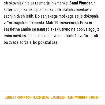
strokovnjakinje za razmerja in zmenke,
Sami Wunder
, h
kateri se je zatekla po nizu katastrofalnih zmenkov v
zadnjih dveh letih. Do sanjskega moškega se je dokopala
z ''rotirajočimi'' zmenki
. Mati 19-mesečnega Enza in
šestletne Emilie se namreč ekskluzivno ne dobiva zgolj z
enim moškim, se je pa z enim vmes dobila že večkrat. Ali
bo zveza zdržala, bo pokazal čas.
JENNA THOMPSON
RAZMERJA
LJUBEZEN
SAMI WUNDER
MOŠKI