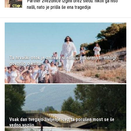
Partner zvezdnice izginil brez sledu: nikoli ga niso
našli, nato je prišla še ena tragedija
Ta hrvaški otok je znova v središču pozornosti: mnogi
govorijo o kultu
SVET
Vsak dan tvegajo življenje: čez ta porušen most se še
vedno vozijo