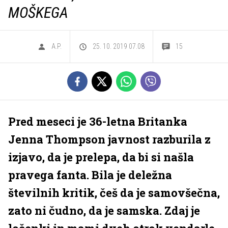
MOŠKEGA
A.P.
25. 10. 2019 07.08
15
Pred meseci je 36-letna Britanka
Jenna Thompson javnost razburila z
izjavo, da je prelepa, da bi si našla
pravega fanta. Bila je deležna
številnih kritik, češ da je samovšečna,
zato ni čudno, da je samska. Zdaj je