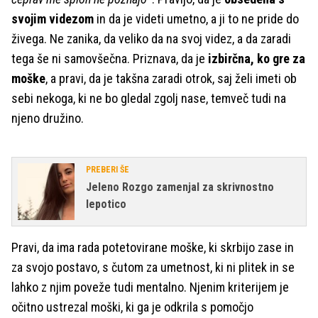
svojim videzom
in da je videti umetno, a ji to ne pride do
živega. Ne zanika, da veliko da na svoj videz, a da zaradi
tega še ni samovšečna. Priznava, da je
izbirčna, ko gre za
moške
, a pravi, da je takšna zaradi otrok, saj želi imeti ob
sebi nekoga, ki ne bo gledal zgolj nase, temveč tudi na
njeno družino.
PREBERI ŠE
Jeleno Rozgo zamenjal za skrivnostno
lepotico
Pravi, da ima rada potetovirane moške, ki skrbijo zase in
za svojo postavo, s čutom za umetnost, ki ni plitek in se
lahko z njim poveže tudi mentalno. Njenim kriterijem je
očitno ustrezal moški, ki ga je odkrila s pomočjo