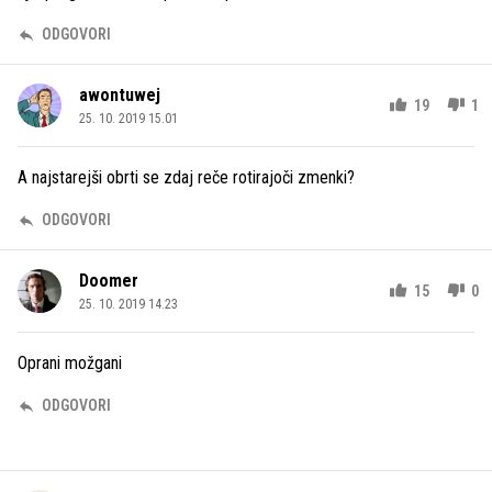
ODGOVORI
awontuwej
19
1
25. 10. 2019 15.01
A najstarejši obrti se zdaj reče rotirajoči zmenki?
ODGOVORI
Doomer
15
0
25. 10. 2019 14.23
Oprani možgani
ODGOVORI