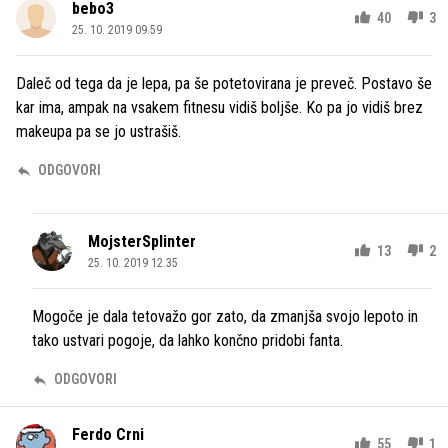
bebo3
40
3
25. 10. 2019 09.59
Daleč od tega da je lepa, pa še potetovirana je preveč. Postavo še
kar ima, ampak na vsakem fitnesu vidiš boljše. Ko pa jo vidiš brez
makeupa pa se jo ustrašiš.
ODGOVORI
MojsterSplinter
13
2
25. 10. 2019 12.35
Mogoče je dala tetovažo gor zato, da zmanjša svojo lepoto in
tako ustvari pogoje, da lahko končno pridobi fanta.
ODGOVORI
Ferdo Crni
55
1