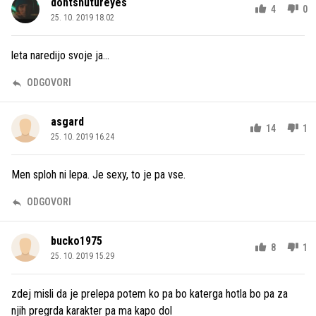
dontshutureyes
4
0
25. 10. 2019 18.02
leta naredijo svoje ja...
ODGOVORI
asgard
14
1
25. 10. 2019 16.24
Men sploh ni lepa. Je sexy, to je pa vse.
ODGOVORI
bucko1975
8
1
25. 10. 2019 15.29
zdej misli da je prelepa potem ko pa bo katerga hotla bo pa za
njih pregrda karakter pa ma kapo dol