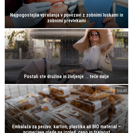
Najpogostejša vprašanja v povezavi z zobnimi luskami in
zobnimi prevlekami
OGLAS
Postali ste družina in življenje ... teče dalje
OGLAS
Embalaža za pecivo: karton, plastika ali BIO material –
primerjava glede na izgled, ceno in trajnost