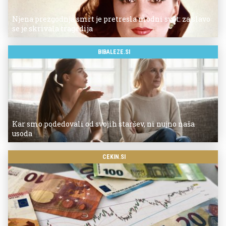
Njena prezgodnja smrt je pretresla modni svet: za slavo
se je skrivala tragedija
BIBALEZE.SI
Kar smo podedovali od svojih staršev, ni nujno naša
usoda
CEKIN.SI