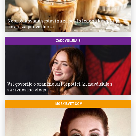
Nepričakovana sestavina za boljšo ledeno kavo, ki jo
imate zagotovo doma
ZADOVOLJNA.SI
Vsi govorijo o oranžnolasi lepotici, ki navdušuje s
skrivnostno vlogo
MOSKISVET.COM