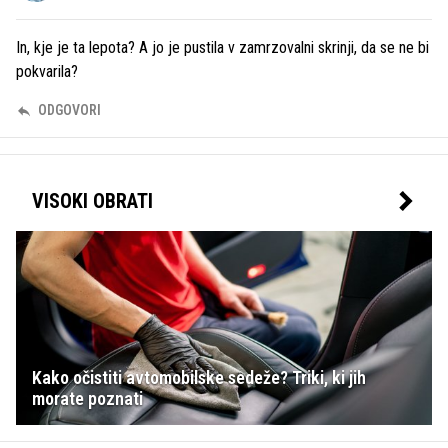
In, kje je ta lepota? A jo je pustila v zamrzovalni skrinji, da se ne bi
pokvarila?
ODGOVORI
VISOKI OBRATI
Kako očistiti avtomobilske sedeže? Triki, ki jih
morate poznati