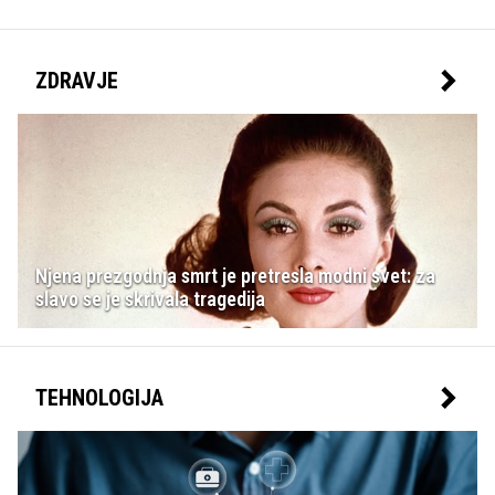
ZDRAVJE
Njena prezgodnja smrt je pretresla modni svet: za
slavo se je skrivala tragedija
TEHNOLOGIJA