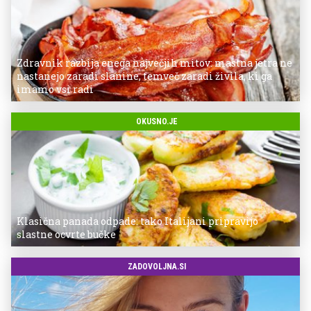
Zdravnik razbija enega največjih mitov: mastna jetra ne
nastanejo zaradi slanine, temveč zaradi živila, ki ga
imamo vsi radi
OKUSNO.JE
Klasična panada odpade: tako Italijani pripravijo
slastne ocvrte bučke
ZADOVOLJNA.SI