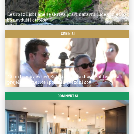
Le uro iz Ljubljane se skriva pravi naravni čudež: izlet, ki
bo navdušil otroke
CEKIN.SI
43 milijonov evrov? Koliko so po razhodu zahtevale ali
prejele partnerice športnih zvezdnikov
DOMINVRT.SI