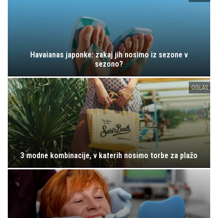
Havaianas japonke: zakaj jih nosimo iz sezone v
sezono?
OGLAS
3 modne kombinacije, v katerih nosimo torbe za plažo