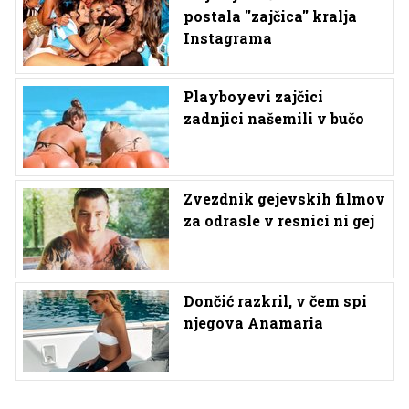
postala ''zajčica'' kralja
Instagrama
Playboyevi zajčici
zadnjici našemili v bučo
Zvezdnik gejevskih filmov
za odrasle v resnici ni gej
Dončić razkril, v čem spi
njegova Anamaria