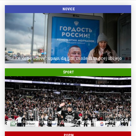
NOVICE
Ruske 'črne vdove': upajo, da jim može čim prej ubijejo
ŠPORT
Velika čast: Kingsi bodo upokojili Kopitarjevo številko 11
POPIN