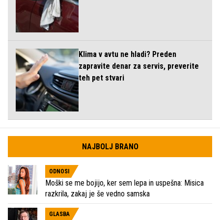
Klima v avtu ne hladi? Preden
zapravite denar za servis, preverite
teh pet stvari
NAJBOLJ BRANO
ODNOSI
Moški se me bojijo, ker sem lepa in uspešna: Misica
razkrila, zakaj je še vedno samska
GLASBA