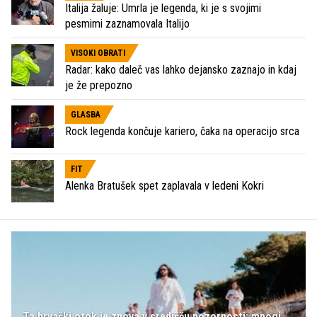
Italija žaluje: Umrla je legenda, ki je s svojimi
pesmimi zaznamovala Italijo
VISOKI OBRATI
Radar: kako daleč vas lahko dejansko zaznajo in kdaj
je že prepozno
GLASBA
Rock legenda končuje kariero, čaka na operacijo srca
FIT
Alenka Bratušek spet zaplavala v ledeni Kokri
Ta hrvaški otok je znova v središču pozornosti: mnogi