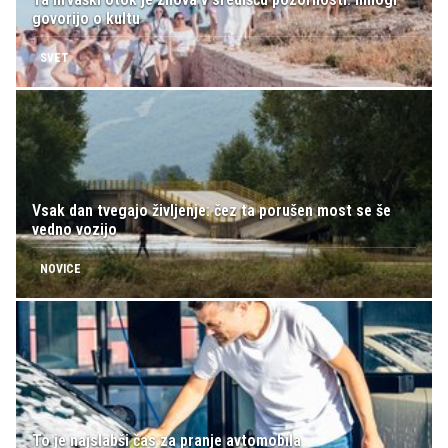
govorijo o kultu
SVET
Vsak dan tvegajo življenje: čez ta porušen most se še
vedno vozijo
NOVICE
To je najslabši čas za pranje avtomobila