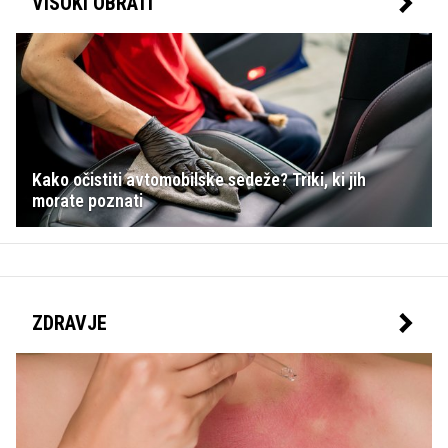
VISOKI OBRATI
Kako očistiti avtomobilske sedeže? Triki, ki jih
morate poznati
ZDRAVJE