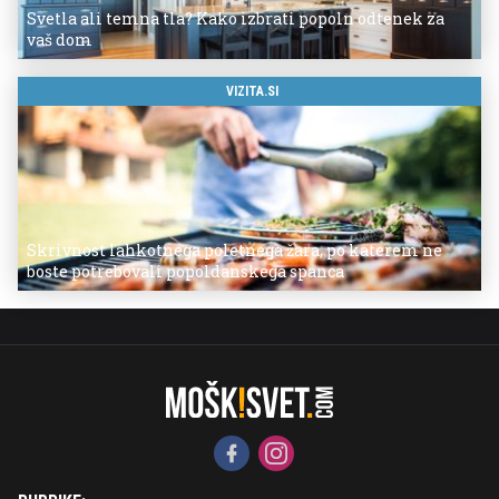
Svetla ali temna tla? Kako izbrati popoln odtenek za
vaš dom
VIZITA.SI
Skrivnost lahkotnega poletnega žara, po katerem ne
boste potrebovali popoldanskega spanca