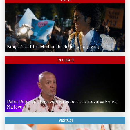
Biografski film Michael bo dobil nadaljevanje
TV ODDAJE
Peter Poles delil nasvete za bodoče tekmovalce kviza
Na lovu
VIZITA.SI