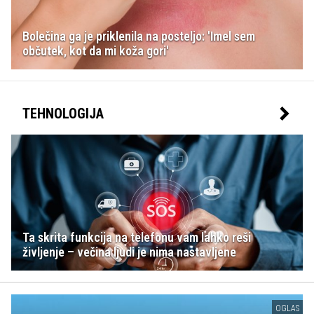
Bolečina ga je priklenila na posteljo: 'Imel sem
občutek, kot da mi koža gori'
TEHNOLOGIJA
Ta skrita funkcija na telefonu vam lahko reši
življenje – večina ljudi je nima nastavljene
OGLAS