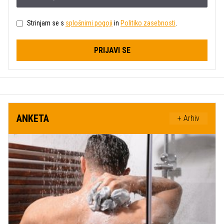
Strinjam se s
splošnimi pogoji
in
Politiko zasebnosti
.
PRIJAVI SE
ANKETA
+ Arhiv