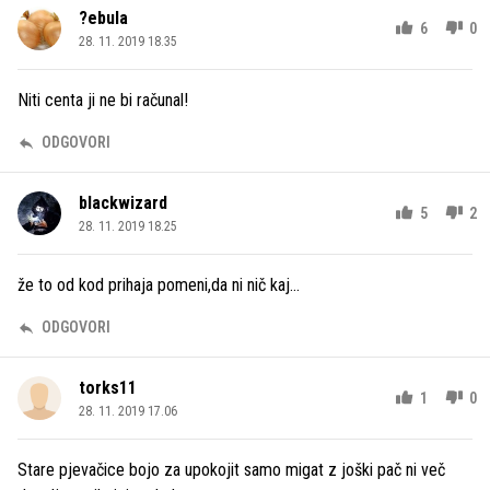
?ebula
6
0
28. 11. 2019 18.35
Niti centa ji ne bi računal!
ODGOVORI
blackwizard
5
2
28. 11. 2019 18.25
že to od kod prihaja pomeni,da ni nič kaj...
ODGOVORI
torks11
1
0
28. 11. 2019 17.06
Stare pjevačice bojo za upokojit samo migat z joški pač ni več