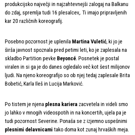
produkcijsko največji in najzahtevnejši zalogaj na Balkanu
do zdaj, spremlja tudi 16 plesalcev,. Ti imajo pripravljenih
kar 20 različnih koreografij.
Posebno pozornost je uplenila
Martina Vuletić
, ki jo je
širša javnost spoznala pred petimi leti, ko je zaplesala na
skladbo Partition pevke
Beyoncé
. Posnetek je postal
viralen in si ga je do danes ogledalo več kot šest milijonov
ljudi. Na njeno koreografijo so ob njej tedaj zaplesale Brita
Bobetić, Karla Ileš in Lucija Marković.
Po tistem je njena
plesna kariera
zacvetela in videli smo
jo lahko v mnogih videospotih in na koncertih, ujela pa je
tudi pozornost Severine. Ponaša se z izjemno uspešnimi
plesnimi delavnicami
tako doma kot zunaj hrvaških meja.