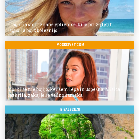
Tragična smrt znane vplivnice, ki je pri 26 letih
izgubila boj z boleznijo
MOSKISVET.COM
Moški se me bojijo, ker sem lepa in uspešna: Misica
razkrila, zakaj je še vedno samska
BIBALEZE.SI