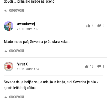
dovolj..... prihajajo mlade na sceno
ODGOVORI
awontuwej
5
0
28. 11. 2019 16.37
Mlado meso pač, Severina je že stara koka...
ODGOVORI
VirusX
13
1
28. 11. 2019 14.04
Seveda da je boljša saj je mlajša in lepša, tudi Severina je bila v
njenih letih bolj užitna.
ODGOVORI