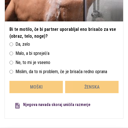
Bi te motilo, če bi partner uporabljal eno brisačo za vse
(obraz, telo, noge)?
Da, zelo
Malo, a bi sprejel/a
Ne, to mi je vseeno
Mislim, da to ni problem, če je brisača redno oprana
MOŠKI
ŽENSKA
Njegova navada skoraj uničila razmerje