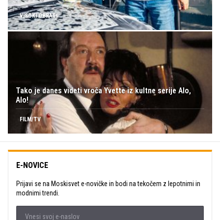
VISOKI OBRATI
Tako je danes videti vroča Yvette iz kultne serije Alo,
Alo!
FILM/TV
E-NOVICE
Prijavi se na Moskisvet e-novičke in bodi na tekočem z lepotnimi in
modnimi trendi.