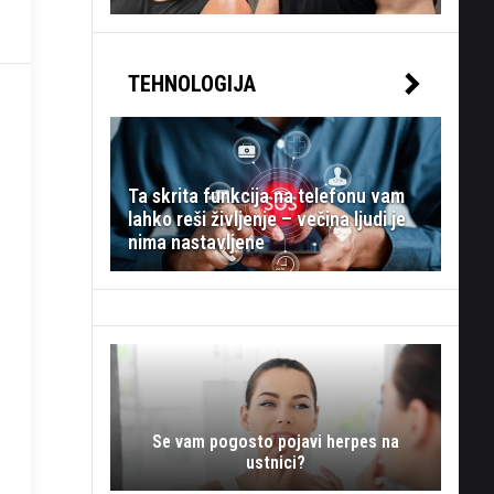
TEHNOLOGIJA
Ta skrita funkcija na telefonu vam
lahko reši življenje – večina ljudi je
nima nastavljene
Se vam pogosto pojavi herpes na
ustnici?