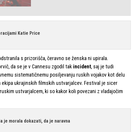
eracijami Katie Price
 odstranila s prizorišča, čeravno se ženska ni upirala.
o prvič, da se je v Cannesu zgodil tak
incident
, saj je tudi
evnemu sistematičnemu posiljevanju ruskih vojakov kot delu
a ekipa ukrajinskih filmskih ustvarjalcev. Festival je sicer
ruskim ustvarjalcem, ki so kakor koli povezani z vladajočim
da je morala dokazati, da je naravna