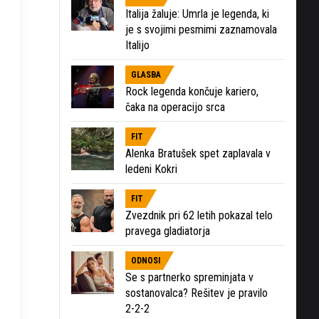
Italija žaluje: Umrla je legenda, ki
je s svojimi pesmimi zaznamovala
Italijo
GLASBA
Rock legenda končuje kariero,
čaka na operacijo srca
FIT
Alenka Bratušek spet zaplavala v
ledeni Kokri
FIT
Zvezdnik pri 62 letih pokazal telo
pravega gladiatorja
ODNOSI
Se s partnerko spreminjata v
sostanovalca? Rešitev je pravilo
2-2-2