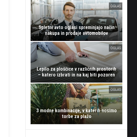
OGLAS
Spletni avto oglasi spreminjajo način
nakupa in prodaje avtomobilov
OGLAS
Lepilo za ploščice v različnih prostorih
– katero izbrati in na kaj biti pozoren
OGLAS
3 modne kombinacije, v katerih nosimo
torbe za plažo