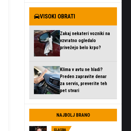
VISOKI OBRATI
Zakaj nekateri vozniki na
vzvratno ogledalo
privežejo belo krpo?
Klima v avtu ne hladi?
Preden zapravite denar
za servis, preverite teh
pet stvari
NAJBOLJ BRANO
GLASBA