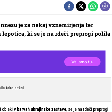
nnesu je za nekaj vznemirjenja ter
epotica, ki se je na rdeči preprogi polila
bila tako seksi
ni obleki
v barvah ukrajinske zastave
, se je na rdeči preprogi