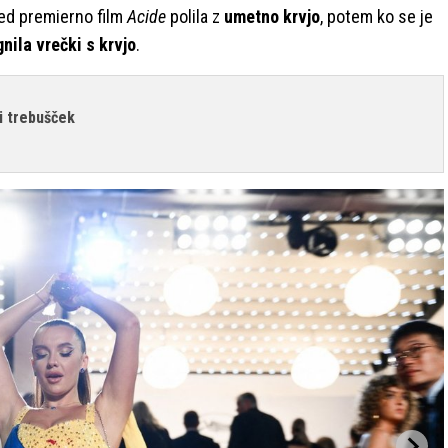
ed premierno film
Acide
polila z
umetno krvjo
, potem ko se je
nila vrečki s krvjo
.
ni trebušček