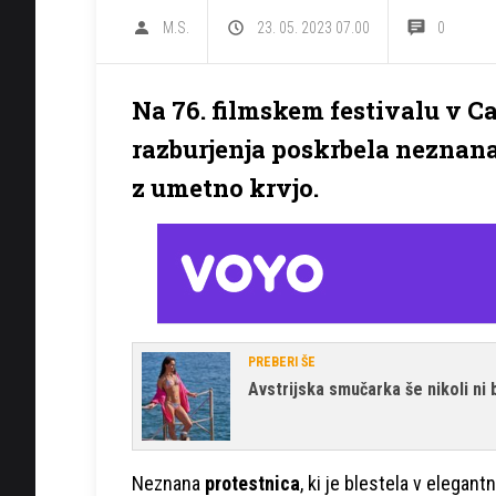
M.S.
23. 05. 2023 07.00
0
Na 76. filmskem festivalu v Ca
razburjenja poskrbela neznana l
z umetno krvjo.
PREBERI ŠE
Avstrijska smučarka še nikoli ni 
Neznana
protestnica
, ki je blestela v elegant