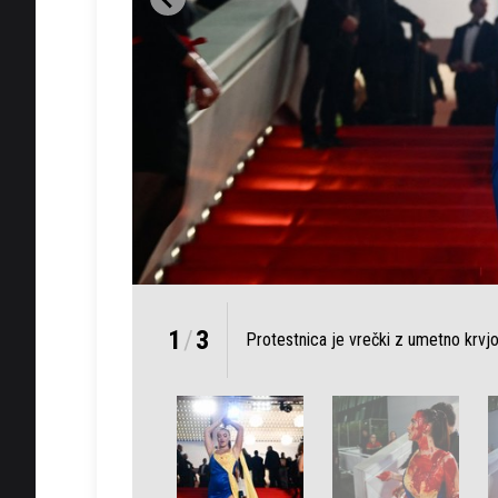
1
/
3
Protestnica je vrečki z umetno krvjo