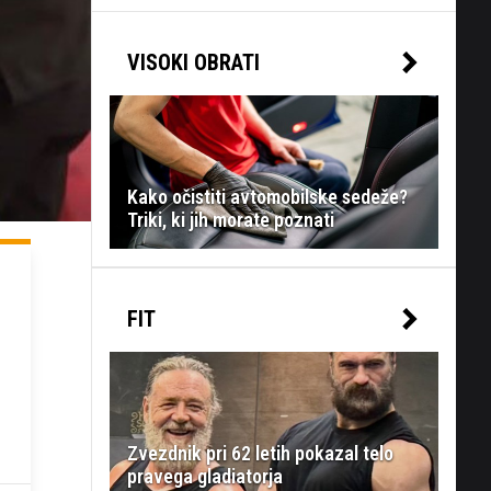
VISOKI OBRATI
Kako očistiti avtomobilske sedeže?
Triki, ki jih morate poznati
FIT
Zvezdnik pri 62 letih pokazal telo
pravega gladiatorja