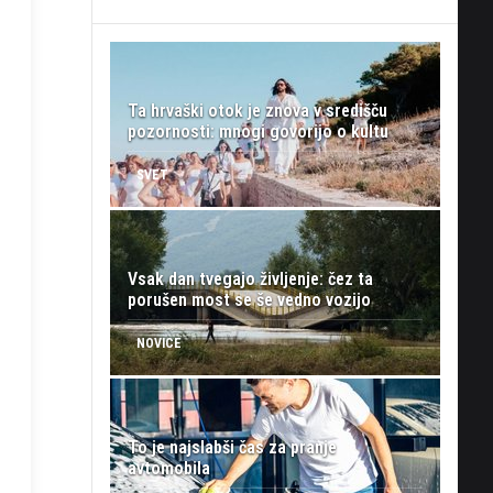
Ta hrvaški otok je znova v središču
pozornosti: mnogi govorijo o kultu
SVET
Vsak dan tvegajo življenje: čez ta
porušen most se še vedno vozijo
NOVICE
To je najslabši čas za pranje
avtomobila