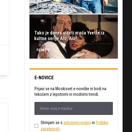
VISOKI OBRATI
Tako je danes videti vroča Yvette iz
kultne serije Alo, Alo!
FILM/TV
E-NOVICE
Prijavi se na Moskisvet e-novičke in bodi na
tekočem z lepotnimi in modnimi trendi.
Strinjam se s
splošnimi pogoji
in
Politiko
zasebnosti
.