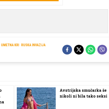
UMETNA KRI
RUSKA INVAZIJA
o
Avstrijska smučarka še
a
nikoli ni bila tako seksi
vna