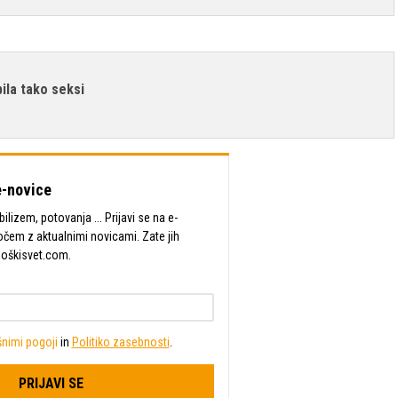
bila tako seksi
-novice
lizem, potovanja ... Prijavi se na e-
očem z aktualnimi novicami. Zate jih
Moškisvet.com.
nimi pogoji
in
Politiko zasebnosti
.
PRIJAVI SE