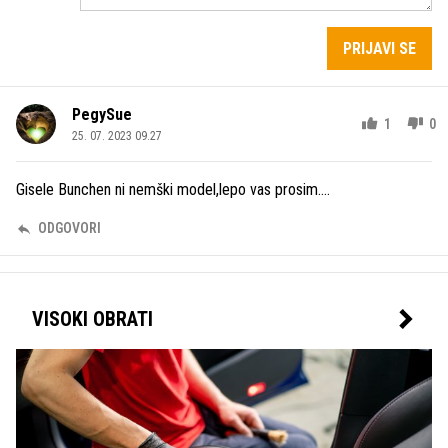
PRIJAVI SE
PegySue
1
0
25. 07. 2023 09.27
Gisele Bunchen ni nemški model,lepo vas prosim....
ODGOVORI
VISOKI OBRATI