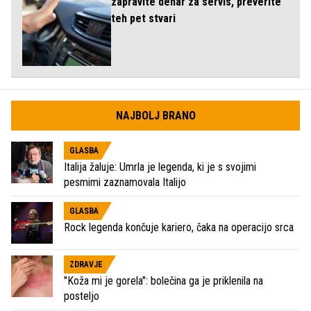
zapravite denar za servis, preverite
teh pet stvari
NAJBOLJ BRANO
GLASBA
Italija žaluje: Umrla je legenda, ki je s svojimi
pesmimi zaznamovala Italijo
GLASBA
Rock legenda končuje kariero, čaka na operacijo srca
ZDRAVJE
"Koža mi je gorela": bolečina ga je priklenila na
posteljo