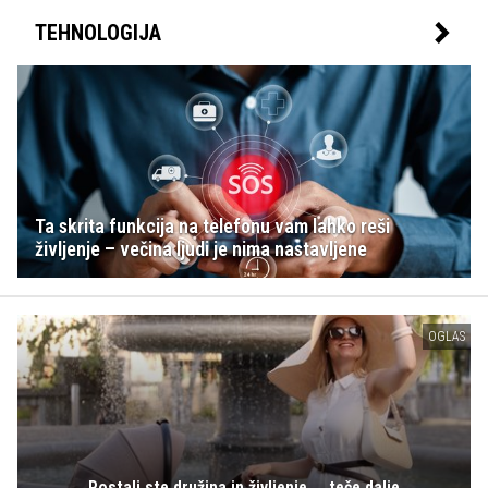
TEHNOLOGIJA
Ta skrita funkcija na telefonu vam lahko reši
življenje – večina ljudi je nima nastavljene
OGLAS
Postali ste družina in življenje ... teče dalje