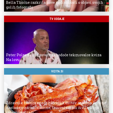
Bella Thorne razkrila nove podrobnosti o objavi svojih
golih fotografij
TV ODDAJE
Peter Poles delil nasvete za bodoče tekmovalce kviza
Na lovu
VIZITA.SI
Zdravnik razbija enega največjih mitov: mastna jetra ne
nastanejo zaradi slanine, temveč zaradi živila, ki ga
imamo vsi radi