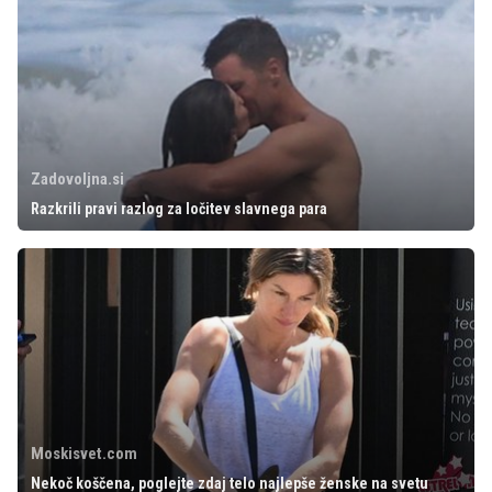
Zadovoljna.si
Razkrili pravi razlog za ločitev slavnega para
Moskisvet.com
Nekoč koščena, poglejte zdaj telo najlepše ženske na svetu