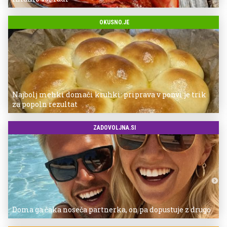
OKUSNO.JE
Najbolj mehki domači kruhki: priprava v ponvi je trik
za popoln rezultat
ZADOVOLJNA.SI
Doma ga čaka noseča partnerka, on pa dopustuje z drugo