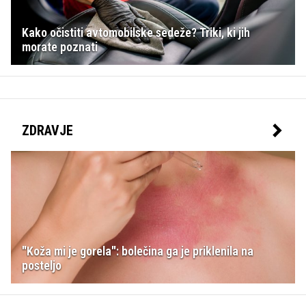
Kako očistiti avtomobilske sedeže? Triki, ki jih
morate poznati
ZDRAVJE
"Koža mi je gorela": bolečina ga je priklenila na
posteljo