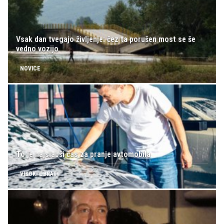
Vsak dan tvegajo življenje: čez ta porušen most se še
vedno vozijo
NOVICE
To je najslabši čas za pranje avtomobila
VISOKI OBRATI