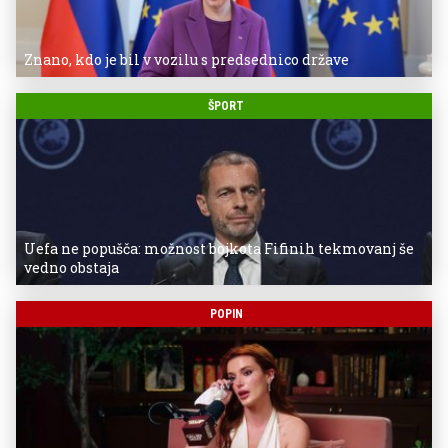
Znano, kdo je bil v vozilu s predsednico države
ŠPORT
Uefa ne popušča: možnost bojkota Fifinih tekmovanj še
vedno obstaja
POPIN