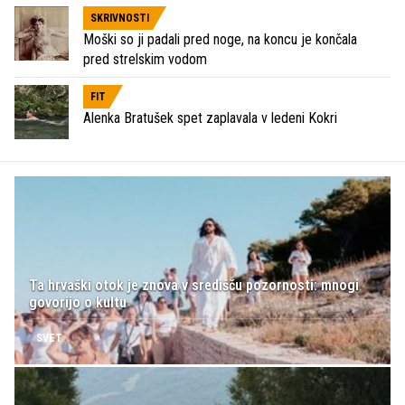
SKRIVNOSTI
Moški so ji padali pred noge, na koncu je končala
pred strelskim vodom
FIT
Alenka Bratušek spet zaplavala v ledeni Kokri
Ta hrvaški otok je znova v središču pozornosti: mnogi
govorijo o kultu
SVET