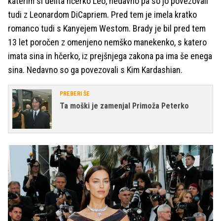
katerim si delita hčerko Leo, nedavno pa so jo povezovali
tudi z Leonardom DiCapriem. Pred tem je imela kratko
romanco tudi s Kanyejem Westom. Brady je bil pred tem
13 let poročen z omenjeno nemško manekenko, s katero
imata sina in hčerko, iz prejšnjega zakona pa ima še enega
sina. Nedavno so ga povezovali s Kim Kardashian.
PREBERI ŠE
Ta moški je zamenjal Primoža Peterko