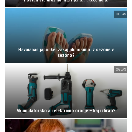
OGLAS
Havaianas japonke: zakaj jih nosimo iz sezone v
sezono?
OGLAS
Akumulatorsko ali električno orodje – kaj izbrati?