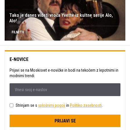
Tako je danes videti vroča Yvette iz kultne serije Alo,
Alo!
FILM/TV
E-NOVICE
Prijavi se na Moskisvet e-novičke in bodi na tekočem z lepotnimi in
modnimi trendi.
Strinjam se s
splošnimi pogoji
in
Politiko zasebnosti
.
PRIJAVI SE