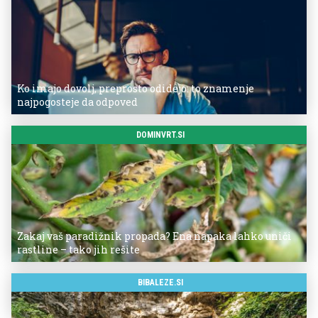
Ko imajo dovolj, preprosto odidejo: to znamenje
najpogosteje da odpoved
DOMINVRT.SI
Zakaj vaš paradižnik propada? Ena napaka lahko uniči
rastline – tako jih rešite
BIBALEZE.SI