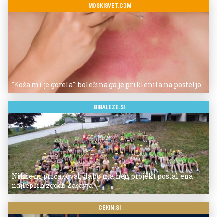
MOSKISVET.COM
"Koža mi je gorela": bolečina ga je priklenila na posteljo
BIBALEZE.SI
Nihče ni pričakoval, da bo majhen projekt postal ena
najlepših zgodb Zasavja
CEKIN.SI