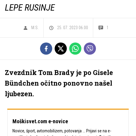
LEPE RUSINJE
M.S.
25. 07. 2023 06.00
1
Zvezdnik Tom Brady je po Gisele
Bündchen očitno ponovno našel
ljubezen.
Moškisvet.com e-novice
Novice, šport, avtomobilizem, potovanja ... Prijavi se na e-