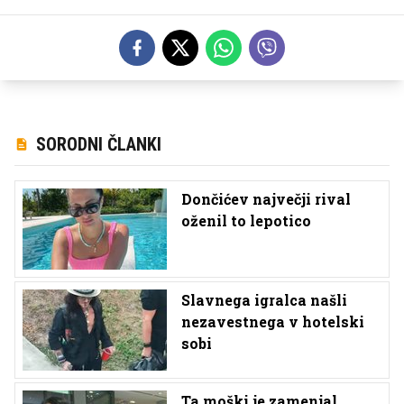
SORODNI ČLANKI
Dončićev največji rival
oženil to lepotico
Slavnega igralca našli
nezavestnega v hotelski
sobi
Ta moški je zamenjal