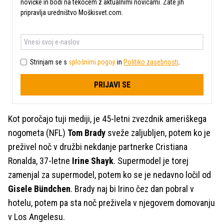
novičke in bodi na tekočem z aktualnimi novicami. Zate jih
pripravlja uredništvo Moškisvet.com.
Strinjam se s
splošnimi pogoji
in
Politiko zasebnosti
.
PRIJAVI SE
Kot poročajo tuji mediji, je 45-letni zvezdnik ameriškega
nogometa (NFL)
Tom Brady
sveže zaljubljen, potem ko je
preživel noč v družbi nekdanje partnerke Cristiana
Ronalda, 37-letne
Irine Shayk
. Supermodel je torej
zamenjal za supermodel, potem ko se je nedavno ločil od
Gisele Bündchen
. Brady naj bi Irino čez dan pobral v
hotelu, potem pa sta noč preživela v njegovem domovanju
v Los Angelesu.