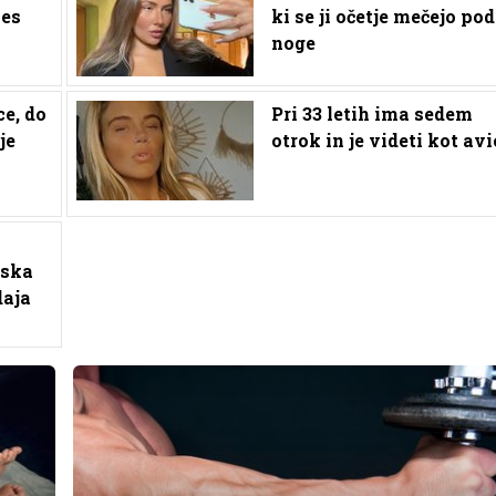
nes
ki se ji očetje mečejo pod
noge
ce, do
Pri 33 letih ima sedem
je
otrok in je videti kot av
bska
daja