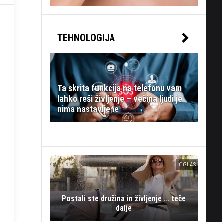
TEHNOLOGIJA
Ta skrita funkcija na telefonu vam
lahko reši življenje – večina ljudi je
nima nastavljene
OGLAS
Postali ste družina in življenje ... teče
dalje