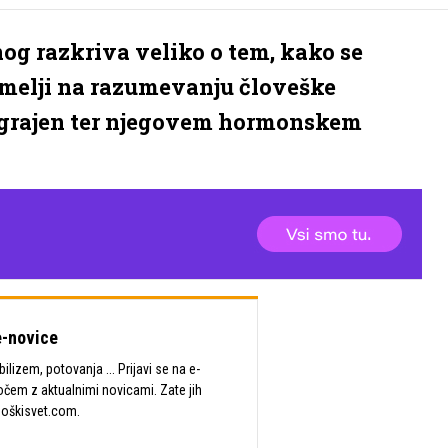
nog razkriva veliko o tem, kako se
emelji na razumevanju človeške
 zgrajen ter njegovem hormonskem
-novice
lizem, potovanja ... Prijavi se na e-
očem z aktualnimi novicami. Zate jih
Moškisvet.com.