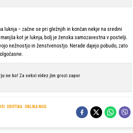
a luknja – začne se pri gležnjih in končan nekje na sredini
a manjša kot je luknja, bolj je ženska samozavestna v postelji.
 svojo nežnostjo in ženstvenostjo. Nerade dajejo pobudo, zato
olgočasne.
rju ne bo! Za seksi videz jim grozi zapor
OSI
EROTIKA
OBLIKA NOG