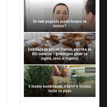
Se vam pogosto pojavi herpes na
ustnici?
OGLAS
Embalaža za pecivo: karton, plastika ali
BIO material – primerjava glede na
izgled, ceno in trajnost
OGLAS
3 modne kombinacije, v katerih nosimo
torbe za plažo