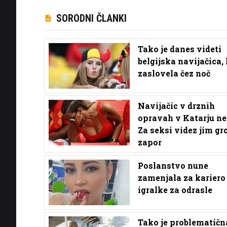
SORODNI ČLANKI
Tako je danes videti
belgijska navijačica, 
zaslovela čez noč
Navijačic v drznih
opravah v Katarju ne
Za seksi videz jim gr
zapor
Poslanstvo nune
zamenjala za kariero
igralke za odrasle
Tako je problematičn