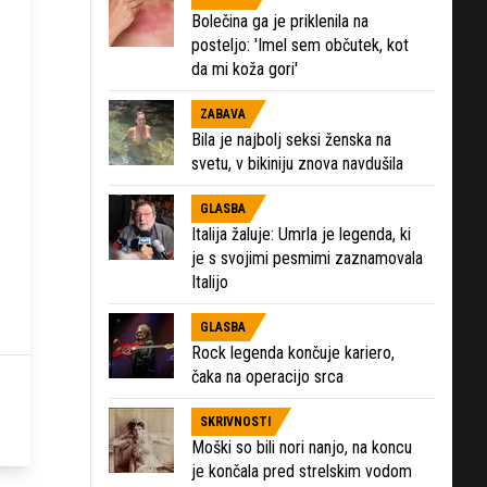
Bolečina ga je priklenila na
posteljo: 'Imel sem občutek, kot
da mi koža gori'
ZABAVA
Bila je najbolj seksi ženska na
svetu, v bikiniju znova navdušila
GLASBA
Italija žaluje: Umrla je legenda, ki
je s svojimi pesmimi zaznamovala
Italijo
GLASBA
Rock legenda končuje kariero,
čaka na operacijo srca
SKRIVNOSTI
Moški so bili nori nanjo, na koncu
je končala pred strelskim vodom