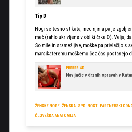
Tip D
Nogi se tesno stikata, med njima pa je zgolj en
meč (rahlo ukrivljene v obliki črke O). Velja, d
So mile in sramežljive, moške pa privlačijo s
marsikateremu moškemu čez čas postanejo d
PREBERI ŠE
Navijačic v drznih opravah v Kata
ŽENSKE NOGE
ŽENSKA
SPOLNOST
PARTNERSKI ODN
ČLOVEŠKA ANATOMIJA