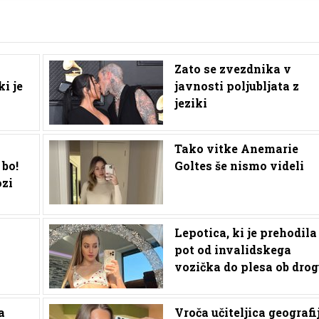
Zato se zvezdnika v
ki je
javnosti poljubljata z
jeziki
Tako vitke Anemarie
 bo!
Goltes še nismo videli
ozi
Lepotica, ki je prehodila
pot od invalidskega
vozička do plesa ob dro
a
Vroča učiteljica geografij