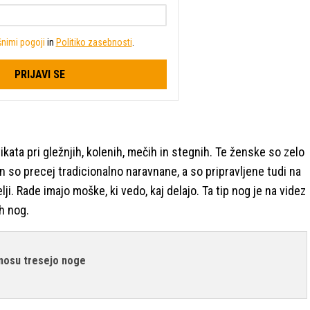
nimi pogoji
in
Politiko zasebnosti
.
PRIJAVI SE
tikata pri gležnjih, kolenih, mečih in stegnih. Te ženske so zelo
 so precej tradicionalno naravnane, a so pripravljene tudi na
i. Rade imajo moške, ki vedo, kaj delajo. Ta tip nog je na videz
h nog.
nosu tresejo noge