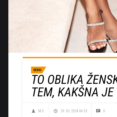
SEKSI
TO OBLIKA ŽENS
TEM, KAKŠNA JE 
M.S.
29. 03. 2024 04.33
0