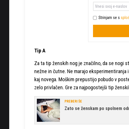
Strinjam se s
sploš
Tip A
Za ta tip ženskih nog je značilno, da se nogi s
nežne in čutne. Ne marajo eksperimentiranja in
kaj novega. Moškim prepustijo pobudo v postelj
zelo privlačen. Gre za najpogostejši tip ženski
PREBERI ŠE
Zato se ženskam po spolnem od