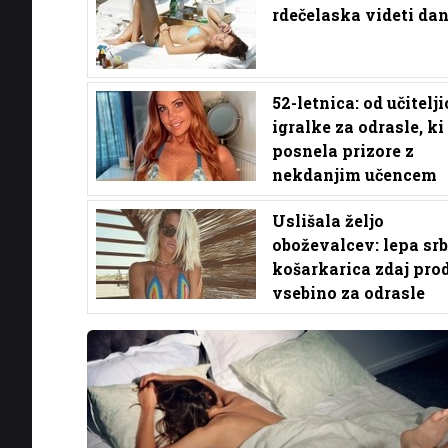
rdečelaska videti da
52-letnica: od učitelji
igralke za odrasle, ki 
posnela prizore z
nekdanjim učencem
Uslišala željo
oboževalcev: lepa sr
košarkarica zdaj pro
vsebino za odrasle