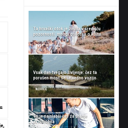
Ta hrvaški otok je znova v središču
pozornosti: mnogi govorijo o kultu
SVET
Vsak dan tvegajo življenje: čez ta
porušen most se še vedno vozijo
NOVICE
gu
To je najslabši čas za pranje
avtomobila
e,