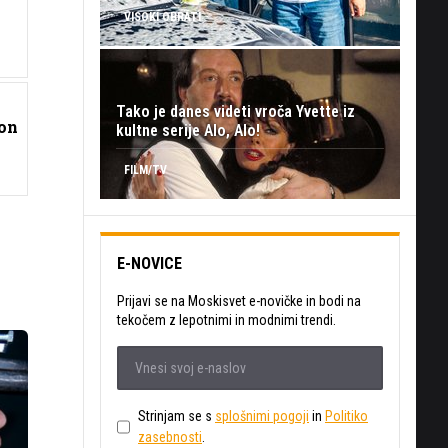
VISOKI OBRATI
Tako je danes videti vroča Yvette iz
ion
kultne serije Alo, Alo!
FILM/TV
E-NOVICE
Prijavi se na Moskisvet e-novičke in bodi na
tekočem z lepotnimi in modnimi trendi.
Strinjam se s
splošnimi pogoji
in
Politiko
zasebnosti
.