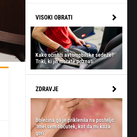
VISOKI OBRATI
Kako očistiti avtomobilske sedeže?
Triki, ki jih morate poznati
ZDRAVJE
Bolečina ga je priklenila na posteljo:
'Imel sem občutek, kot da mi koža
gori'