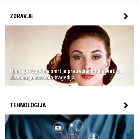
ZDRAVJE
Njena prezgodnja smrt je pretresla modni svet: za
slavo se je skrivala tragedija
TEHNOLOGIJA