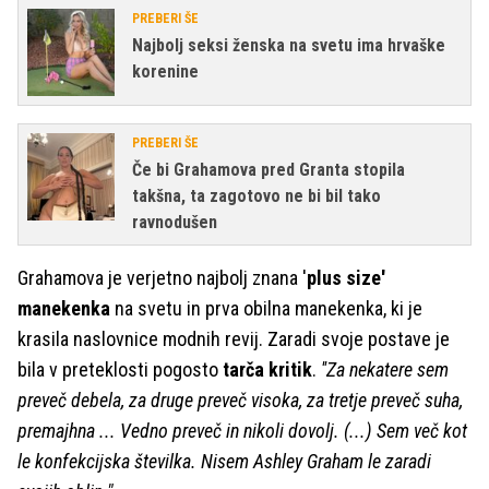
PREBERI ŠE
Najbolj seksi ženska na svetu ima hrvaške
korenine
PREBERI ŠE
Če bi Grahamova pred Granta stopila
takšna, ta zagotovo ne bi bil tako
ravnodušen
Grahamova je verjetno najbolj znana '
plus size'
manekenka
na svetu in prva obilna manekenka, ki je
krasila naslovnice modnih revij. Zaradi svoje postave je
bila v preteklosti pogosto
tarča kritik
.
''Za nekatere sem
preveč debela, za druge preveč visoka, za tretje preveč suha,
premajhna ... Vedno preveč in nikoli dovolj. (...) Sem več kot
le konfekcijska številka. Nisem Ashley Graham le zaradi