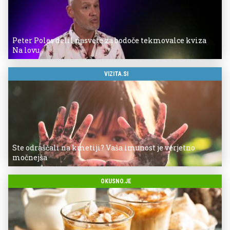
Peter Poles delil nasvete za bodoče tekmovalce kviza
Na lovu
VIZITA.SI
Ste odraščali na kmetiji? Vaša imunost je verjetno
močnejša
OKUSNO.JE