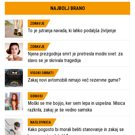
NAJBOLJ BRANO
ZDRAVJE
To je jutranja navada, ki lahko podaljša življenje
ZDRAVJE
Njena prezgodnja smrt je pretresla modni svet: za
slavo se je skrivala tragedija
VISOKI OBRATI
Zakaj novi avtomobili nimajo več rezervne gume?
ODNOSI
Moški se me bojijo, ker sem lepa in uspešna: Misica
razkrila, zakaj je še vedno samska
NASLOVNICA
Kako pogosto bi morali beliti stanovanje in zakaj se