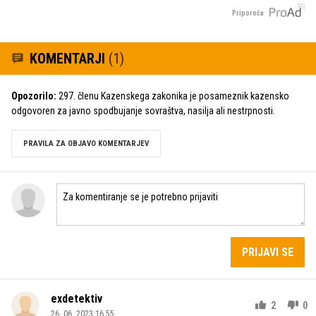
Priporoča
KOMENTARJI
(1)
Opozorilo:
297. členu Kazenskega zakonika je posameznik kazensko
odgovoren za javno spodbujanje sovraštva, nasilja ali nestrpnosti.
PRAVILA ZA OBJAVO KOMENTARJEV
PRIJAVI SE
exdetektiv
2
0
26. 06. 2023 16.55