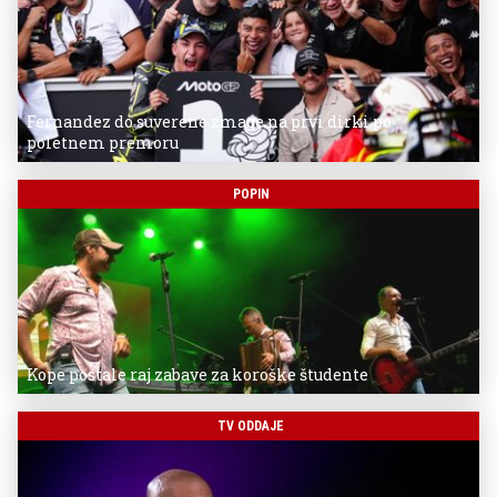
Fernandez do suverene zmage na prvi dirki po
poletnem premoru
POPIN
Kope postale raj zabave za koroške študente
TV ODDAJE