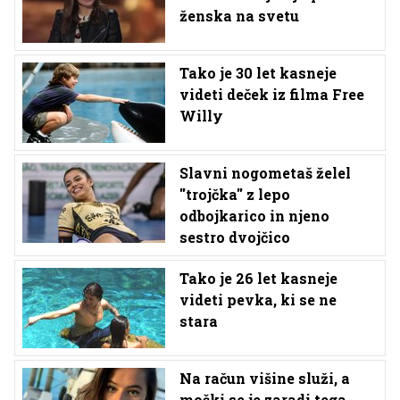
ženska na svetu
Tako je 30 let kasneje
videti deček iz filma Free
Willy
Slavni nogometaš želel
''trojčka'' z lepo
odbojkarico in njeno
sestro dvojčico
Tako je 26 let kasneje
videti pevka, ki se ne
stara
Na račun višine služi, a
moški se je zaradi tega