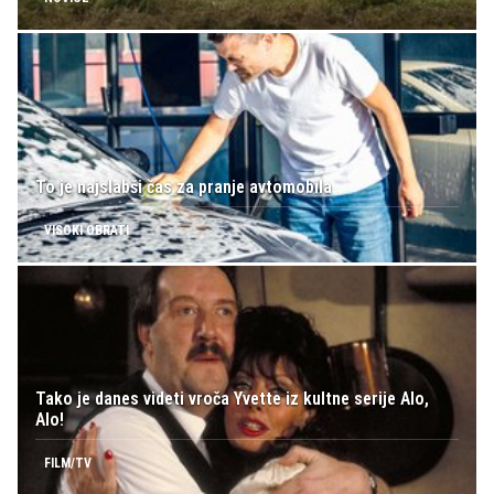
To je najslabši čas za pranje avtomobila
VISOKI OBRATI
Tako je danes videti vroča Yvette iz kultne serije Alo,
Alo!
FILM/TV