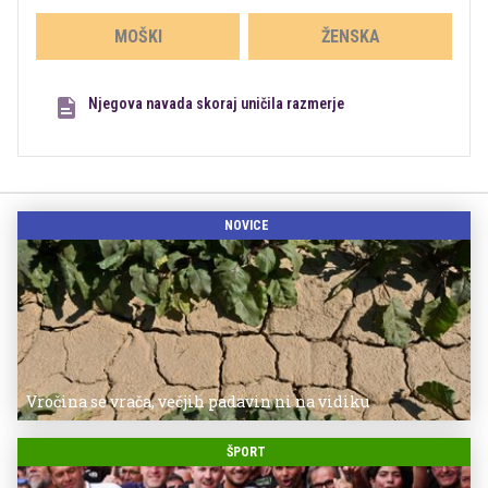
MOŠKI
ŽENSKA
Njegova navada skoraj uničila razmerje
NOVICE
Vročina se vrača, večjih padavin ni na vidiku
ŠPORT