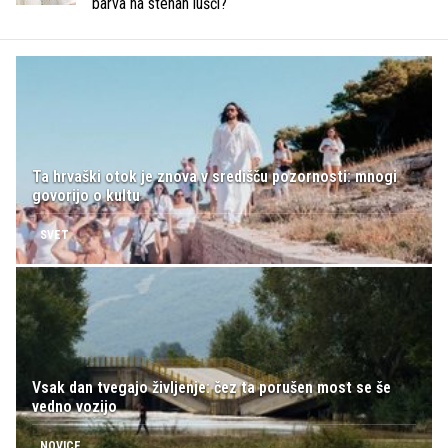
barva na stenah lušči?
Ta hrvaški otok je znova v središču pozornosti: mnogi
govorijo o kultu
SVET
Vsak dan tvegajo življenje: čez ta porušen most se še
vedno vozijo
NOVICE