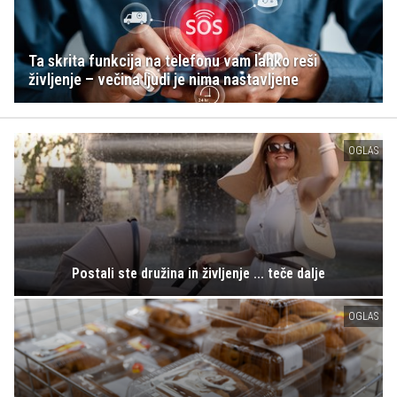
Ta skrita funkcija na telefonu vam lahko reši
življenje – večina ljudi je nima nastavljene
OGLAS
Postali ste družina in življenje ... teče dalje
OGLAS