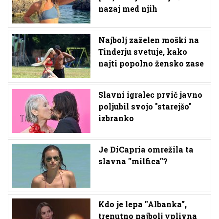
nazaj med njih
Najbolj zaželen moški na
Tinderju svetuje, kako
najti popolno žensko zase
Slavni igralec prvič javno
poljubil svojo "starejšo"
izbranko
Je DiCapria omrežila ta
slavna ''milfica''?
Kdo je lepa ''Albanka'',
trenutno najbolj vplivna