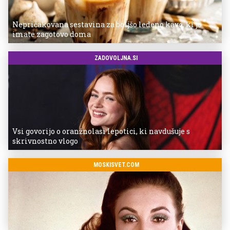
Nepričakovana sestavina za boljšo ledeno kavo, ki jo
imate zagotovo doma
ZADOVOLJNA.SI
Vsi govorijo o oranžnolasi lepotici, ki navdušuje s
skrivnostno vlogo
MOSKISVET.COM