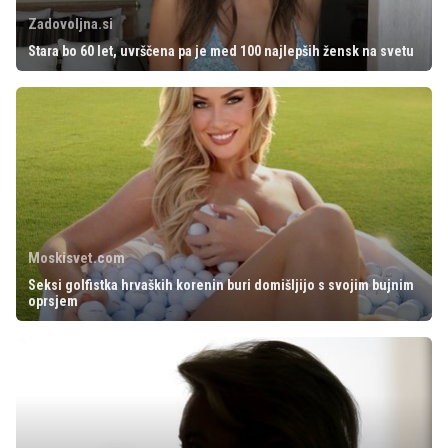
Zadovoljna.si
Stara bo 60 let, uvrščena pa je med 100 najlepših žensk na svetu
Moskisvet.com
Seksi golfistka hrvaških korenin buri domišljijo s svojim bujnim
oprsjem