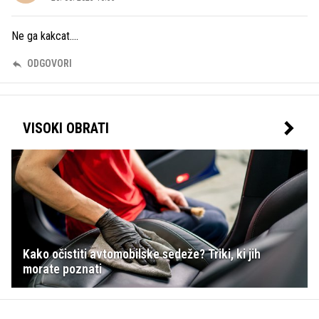
Ne ga kakcat....
ODGOVORI
VISOKI OBRATI
Kako očistiti avtomobilske sedeže? Triki, ki jih
morate poznati