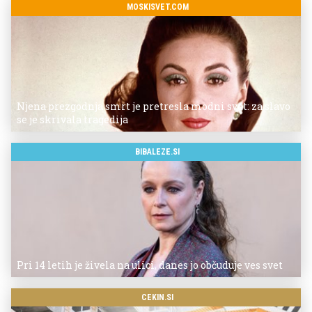
MOSKISVET.COM
Njena prezgodnja smrt je pretresla modni svet: za slavo
se je skrivala tragedija
BIBALEZE.SI
Pri 14 letih je živela na ulici, danes jo občuduje ves svet
CEKIN.SI