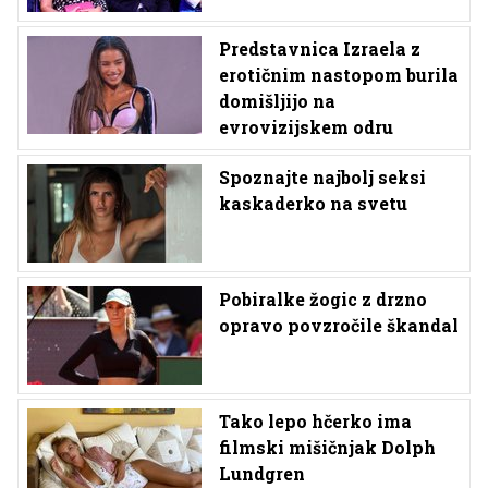
Predstavnica Izraela z
erotičnim nastopom burila
domišljijo na
evrovizijskem odru
Spoznajte najbolj seksi
kaskaderko na svetu
Pobiralke žogic z drzno
opravo povzročile škandal
Tako lepo hčerko ima
filmski mišičnjak Dolph
Lundgren