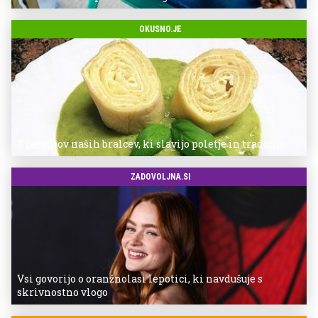
OKUSNO.JE
7 receptov naših bralcev, ki slavijo poletje in tradicijo
ZADOVOLJNA.SI
Vsi govorijo o oranžnolasi lepotici, ki navdušuje s
skrivnostno vlogo