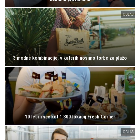
OGLAS
3 modne kombinacije, v katerih nosimo torbe za plažo
10 let in več kot 1.300 lokacij Fresh Corner
OGLAS