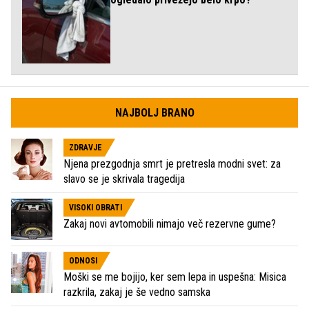
NAJBOLJ BRANO
ZDRAVJE
Njena prezgodnja smrt je pretresla modni svet: za
slavo se je skrivala tragedija
VISOKI OBRATI
Zakaj novi avtomobili nimajo več rezervne gume?
ODNOSI
Moški se me bojijo, ker sem lepa in uspešna: Misica
razkrila, zakaj je še vedno samska