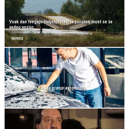
Vsak dan tvegajo življenje: čez ta porušen most se še
vedno vozijo
NOVICE
To je najslabši čas za pranje avtomobila
VISOKI OBRATI