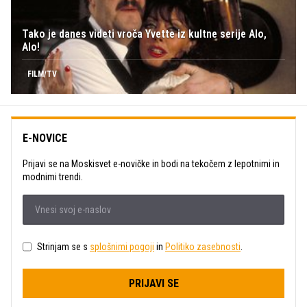
Tako je danes videti vroča Yvette iz kultne serije Alo,
Alo!
FILM/TV
E-NOVICE
Prijavi se na Moskisvet e-novičke in bodi na tekočem z lepotnimi in
modnimi trendi.
Strinjam se s
splošnimi pogoji
in
Politiko zasebnosti
.
PRIJAVI SE