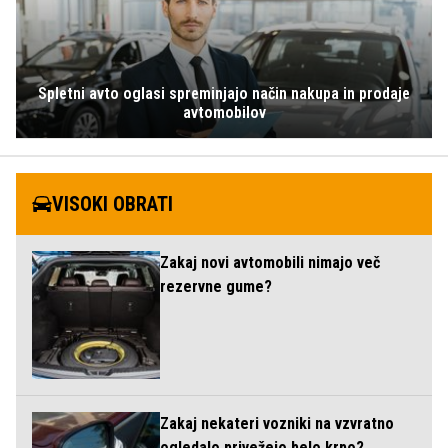
Spletni avto oglasi spreminjajo način nakupa in prodaje
avtomobilov
VISOKI OBRATI
Zakaj novi avtomobili nimajo več
rezervne gume?
Zakaj nekateri vozniki na vzvratno
ogledalo privežejo belo krpo?