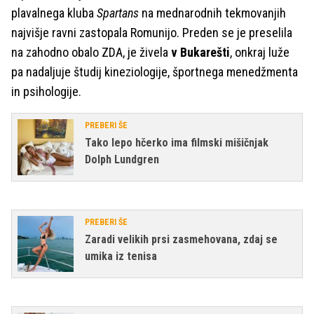
plavalnega kluba
Spartans
na mednarodnih tekmovanjih
najvišje ravni zastopala Romunijo. Preden se je preselila
na zahodno obalo ZDA, je živela
v Bukarešti
, onkraj luže
pa nadaljuje študij kineziologije, športnega menedžmenta
in psihologije.
PREBERI ŠE
Tako lepo hčerko ima filmski mišičnjak
Dolph Lundgren
PREBERI ŠE
Zaradi velikih prsi zasmehovana, zdaj se
umika iz tenisa