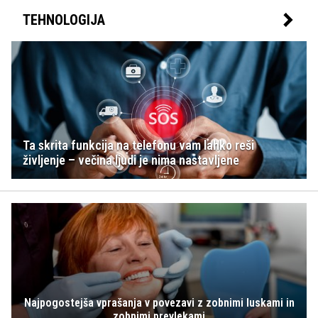
TEHNOLOGIJA
Ta skrita funkcija na telefonu vam lahko reši
življenje – večina ljudi je nima nastavljene
Najpogostejša vprašanja v povezavi z zobnimi luskami in
zobnimi prevlekami