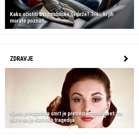
Kako očistiti avtomobilske sedeže? Triki, ki jih
morate poznati
ZDRAVJE
Njena prezgodnja smrt je pretresla modni svet: za
slavo se je skrivala tragedija