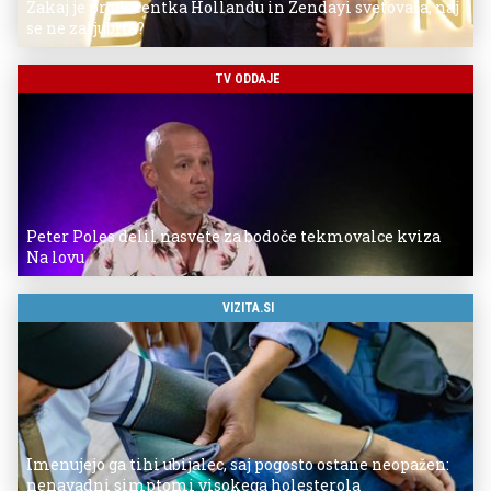
Zakaj je producentka Hollandu in Zendayi svetovala, naj
se ne zaljubita?
TV ODDAJE
Peter Poles delil nasvete za bodoče tekmovalce kviza
Na lovu
VIZITA.SI
Imenujejo ga tihi ubijalec, saj pogosto ostane neopažen:
nenavadni simptomi visokega holesterola