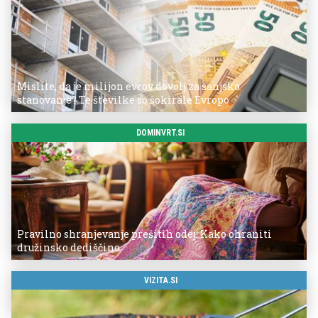
Mislite, da je milijon evrov dovolj za sanjsko
stanovanje? Te številke so šokirale Evropo
DOMINVRT.SI
Pravilno shranjevanje prešitih odej: Kako ohraniti
družinsko dediščino
VIZITA.SI