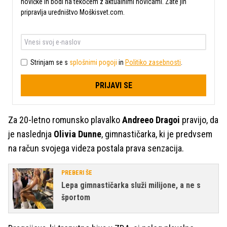
novičke in bodi na tekočem z aktualnimi novicami. Zate jih
pripravlja uredništvo Moškisvet.com.
Strinjam se s
splošnimi pogoji
in
Politiko zasebnosti
.
PRIJAVI SE
Za 20-letno romunsko plavalko
Andreeo Dragoi
pravijo, da
je naslednja
Olivia Dunne
, gimnastičarka, ki je predvsem
na račun svojega videza postala prava senzacija.
PREBERI ŠE
Lepa gimnastičarka služi milijone, a ne s
športom