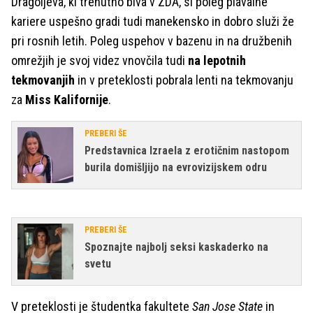
Dragoijeva, ki trenutno biva v ZDA, si poleg plavalne
kariere uspešno gradi tudi manekensko in dobro služi že
pri rosnih letih. Poleg uspehov v bazenu in na družbenih
omrežjih je svoj videz vnovčila tudi
na lepotnih
tekmovanjih
in v preteklosti pobrala lenti na tekmovanju
za
Miss Kalifornije
.
PREBERI ŠE
Predstavnica Izraela z erotičnim nastopom
burila domišljijo na evrovizijskem odru
PREBERI ŠE
Spoznajte najbolj seksi kaskaderko na
svetu
V preteklosti je študentka fakultete
San Jose State
in