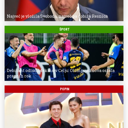
Največ je vložila Svoboda, največ pa dobila Resnica
ŠPORT
Debitant odločil tekmo v Celju: Olimpija znova ostala
praznih rok
POPIN