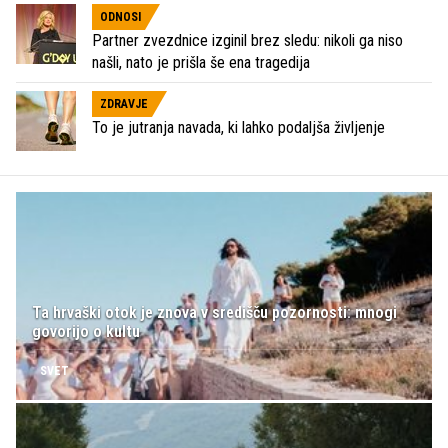
ODNOSI
Partner zvezdnice izginil brez sledu: nikoli ga niso
našli, nato je prišla še ena tragedija
ZDRAVJE
To je jutranja navada, ki lahko podaljša življenje
Ta hrvaški otok je znova v središču pozornosti: mnogi
govorijo o kultu
SVET