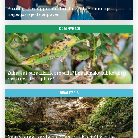
Ko imajo dovolj, preprosto odidejo: to znamenje
najpogosteje da odpoved
DOMINVRT.SI
Zakaj vaš paradižnik propada? Ena napaka lahko uniči
rastline – tako jih rešite
BIBALEZE.SI
Kam z otroki za vikend? Ta skriti biser Slovenije