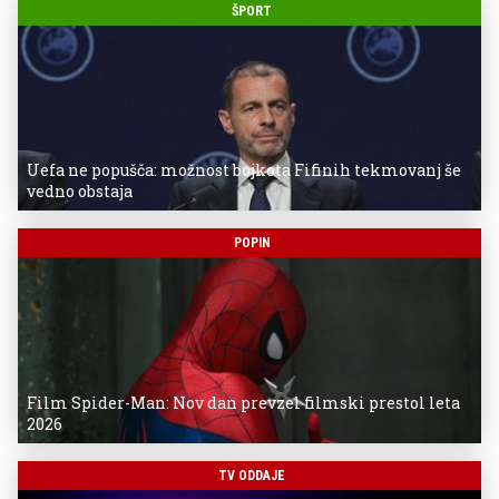
ŠPORT
Uefa ne popušča: možnost bojkota Fifinih tekmovanj še
vedno obstaja
POPIN
Film Spider-Man: Nov dan prevzel filmski prestol leta
2026
TV ODDAJE