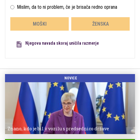
Mislim, da to ni problem, če je brisača redno oprana
MOŠKI
ŽENSKA
Njegova navada skoraj uničila razmerje
NOVICE
Znano, kdo je bil v vozilu s predsednico države