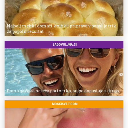
Najbolj mehki domači kruhki: priprava v ponvi je trik
za popoln rezultat
ZADOVOLJNA.SI
Doma ga čaka noseča partnerka, on pa dopustuje z drugo
MOSKISVET.COM