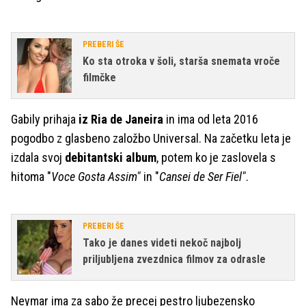
PREBERI ŠE
Ko sta otroka v šoli, starša snemata vroče
filmčke
Gabily prihaja
iz Ria de Janeira
in ima od leta 2016
pogodbo z glasbeno založbo Universal. Na začetku leta je
izdala svoj
debitantski album
, potem ko je zaslovela s
hitoma "
Voce Gosta Assim"
in "
Cansei de Ser Fiel"
.
PREBERI ŠE
Tako je danes videti nekoč najbolj
priljubljena zvezdnica filmov za odrasle
Neymar ima za sabo že precej pestro ljubezensko