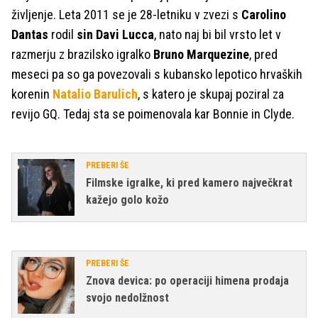
življenje. Leta 2011 se je 28-letniku v zvezi s
Carolino
Dantas
rodil
sin Davi Lucca
, nato naj bi bil vrsto let v
razmerju z brazilsko igralko
Bruno Marquezine
, pred
meseci pa so ga povezovali s kubansko lepotico hrvaških
korenin
Natalio Barulich
, s katero je skupaj poziral za
revijo GQ. Tedaj sta se poimenovala kar Bonnie in Clyde.
PREBERI ŠE
Filmske igralke, ki pred kamero največkrat
kažejo golo kožo
PREBERI ŠE
Znova devica: po operaciji himena prodaja
svojo nedolžnost