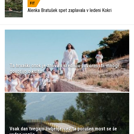
FIT
Alenka Bratušek spet zaplavala v ledeni Kokri
Ta hrvaški otok je znova v središču pozornosti: mnogi
govorijo o kultu
SVET
Vsak dan tvegajo življenje: čez ta porušen most se še