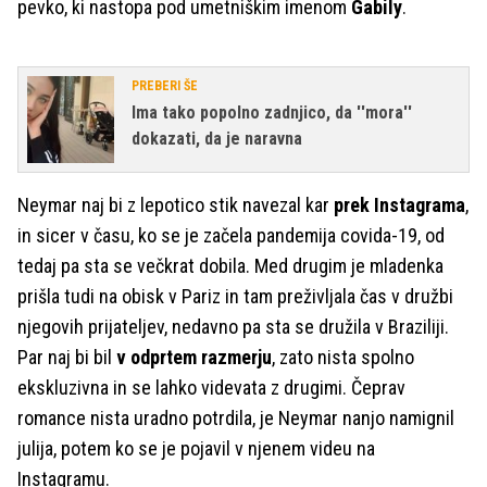
pevko, ki nastopa pod umetniškim imenom
Gabily
.
PREBERI ŠE
Ima tako popolno zadnjico, da ''mora''
dokazati, da je naravna
Neymar naj bi z lepotico stik navezal kar
prek Instagrama
,
in sicer v času, ko se je začela pandemija covida-19, od
tedaj pa sta se večkrat dobila. Med drugim je mladenka
prišla tudi na obisk v Pariz in tam preživljala čas v družbi
njegovih prijateljev, nedavno pa sta se družila v Braziliji.
Par naj bi bil
v odprtem razmerju
, zato nista spolno
ekskluzivna in se lahko videvata z drugimi. Čeprav
romance nista uradno potrdila, je Neymar nanjo namignil
julija, potem ko se je pojavil v njenem videu na
Instagramu.