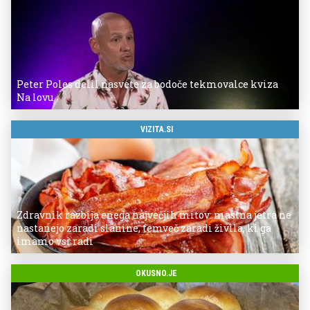
Peter Poles delil nasvete za bodoče tekmovalce kviza
Na lovu
VIZITA.SI
Zdravnik razbija enega največjih mitov: mastna jetra ne
nastanejo zaradi slanine, temveč zaradi živila, ki ga
imamo vsi radi
OKUSNO.JE