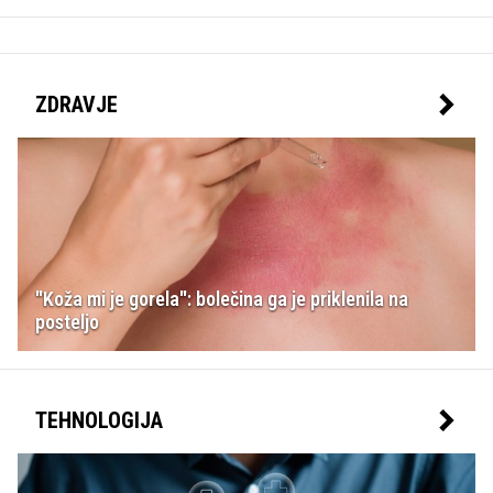
ZDRAVJE
"Koža mi je gorela": bolečina ga je priklenila na
posteljo
TEHNOLOGIJA