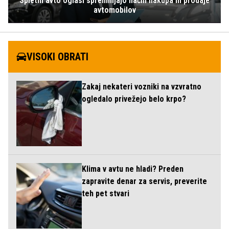
Spletni avto oglasi spreminjajo način nakupa in prodaje
avtomobilov
VISOKI OBRATI
Zakaj nekateri vozniki na vzvratno
ogledalo privežejo belo krpo?
Klima v avtu ne hladi? Preden
zapravite denar za servis, preverite
teh pet stvari