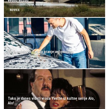
vedno vozijo
NOVICE
To je najslabši čas za pranje avtomobila
VISOKI OBRATI
Tako je danes videti vroča Yvette iz kultne serije Alo,
Alo!