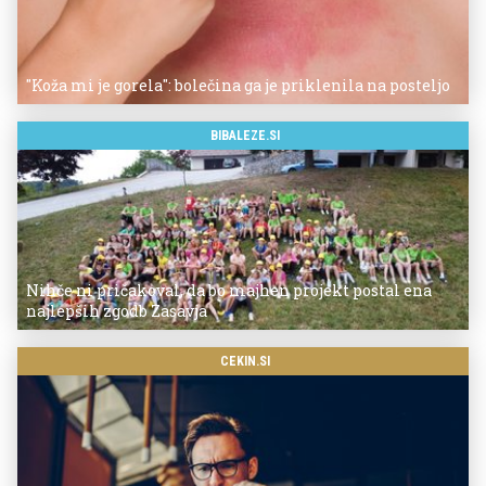
"Koža mi je gorela": bolečina ga je priklenila na posteljo
BIBALEZE.SI
Nihče ni pričakoval, da bo majhen projekt postal ena
najlepših zgodb Zasavja
CEKIN.SI