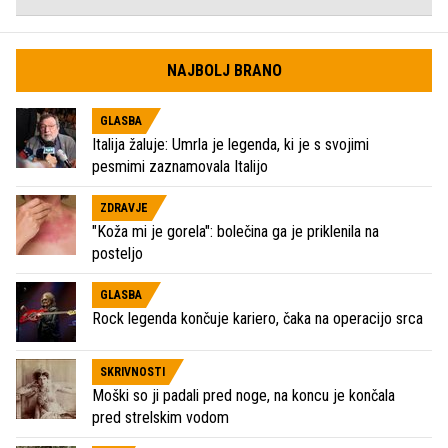
NAJBOLJ BRANO
GLASBA
Italija žaluje: Umrla je legenda, ki je s svojimi
pesmimi zaznamovala Italijo
ZDRAVJE
"Koža mi je gorela": bolečina ga je priklenila na
posteljo
GLASBA
Rock legenda končuje kariero, čaka na operacijo srca
SKRIVNOSTI
Moški so ji padali pred noge, na koncu je končala
pred strelskim vodom