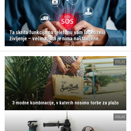
Ta skrita funkcija na telefonu vam lahko reši
življenje – večina ljudi je nima nastavljene
OGLAS
3 modne kombinacije, v katerih nosimo torbe za plažo
OGLAS