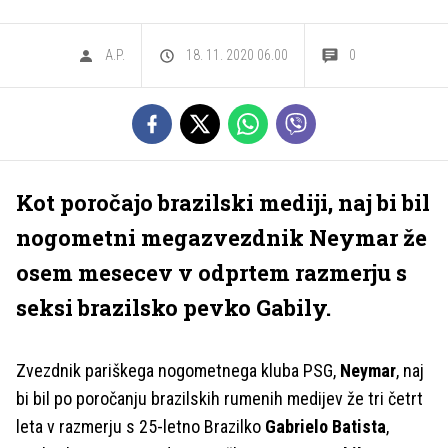
A.P.
18. 11. 2020 06.00
0
Kot poročajo brazilski mediji, naj bi bil
nogometni megazvezdnik Neymar že
osem mesecev v odprtem razmerju s
seksi brazilsko pevko Gabily.
Zvezdnik pariškega nogometnega kluba PSG,
Neymar
, naj
bi bil po poročanju brazilskih rumenih medijev že tri četrt
leta v razmerju s 25-letno Brazilko
Gabrielo Batista
,