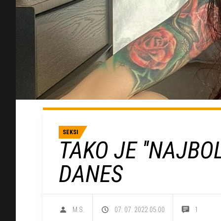
SEKSI
TAKO JE ''NAJBOL
DANES
M.S.
07. 07. 2022 05.00
1