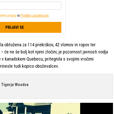
nimi pogoji
in
Politiko zasebnosti
.
PRIJAVI SE
la obtožena za 114 prekrškov, 42 vlomov in ropov ter
 če ne še bolj kot njeni zločini, je pozornost javnosti vodja
ve v kanadskem Quebecu, pritegnila s svojimi vročimi
i prinesle tudi kopico oboževalcev.
ca Tigerja Woodsa