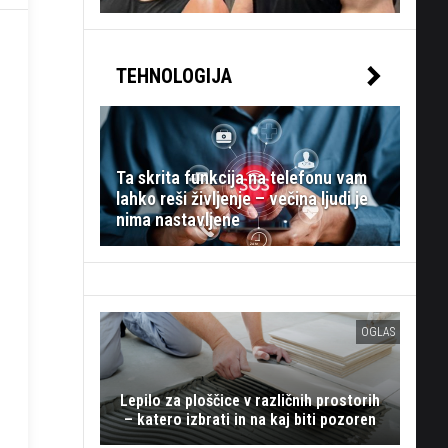
TEHNOLOGIJA
Ta skrita funkcija na telefonu vam
lahko reši življenje – večina ljudi je
nima nastavljene
OGLAS
Lepilo za ploščice v različnih prostorih
– katero izbrati in na kaj biti pozoren