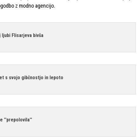
 pogodbo z modno agencijo.
jubi Flisarjeva bivša
et s svojo gibčnostjo in lepoto
 ''prepolovila''