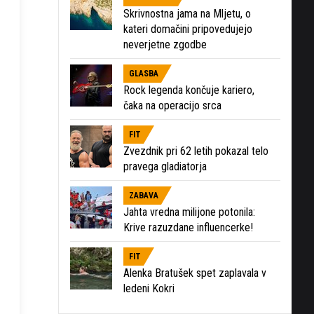
Skrivnostna jama na Mljetu, o
kateri domačini pripovedujejo
neverjetne zgodbe
GLASBA
Rock legenda končuje kariero,
čaka na operacijo srca
FIT
Zvezdnik pri 62 letih pokazal telo
pravega gladiatorja
ZABAVA
Jahta vredna milijone potonila:
Krive razuzdane influencerke!
FIT
Alenka Bratušek spet zaplavala v
ledeni Kokri