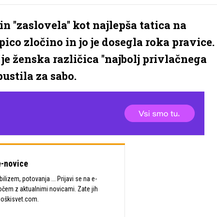
 ''zaslovela'' kot najlepša tatica na
pico zločino in jo je dosegla roka pravice.
je ženska različica ''najbolj privlačnega
ustila za sabo.
-novice
lizem, potovanja ... Prijavi se na e-
očem z aktualnimi novicami. Zate jih
Moškisvet.com.