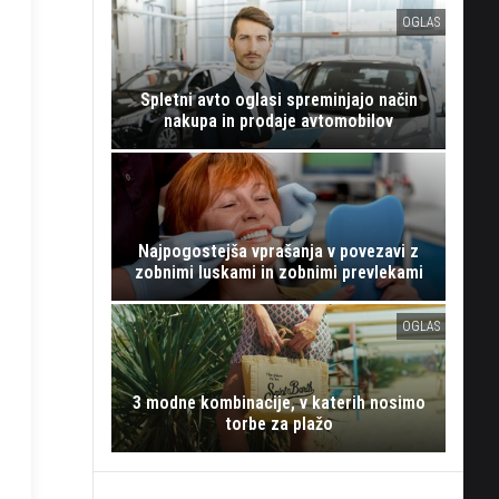
OGLAS
Spletni avto oglasi spreminjajo način
nakupa in prodaje avtomobilov
Najpogostejša vprašanja v povezavi z
zobnimi luskami in zobnimi prevlekami
OGLAS
3 modne kombinacije, v katerih nosimo
torbe za plažo