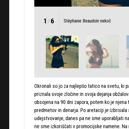
1
/
6
Stéphanie Beaudoin nekoč
Okronali so jo za najlepšo tatico na svetu, ki
priznala svoje zločine in svoja dejanja obžalov
obsojena na 90 dni zapora, potem ko je njena to
predmetov in denarja. Po aretaciji je izbrisala 
udejstvovanje, danes pa ne sme uporabljati nadi
ne sme izkoriščati v promocijske namene. Na r