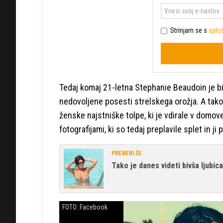
Strinjam se s
sploš
Tedaj komaj 21-letna Stephanie Beaudoin je bi
nedovoljene posesti strelskega orožja. A tako –
ženske najstniške tolpe, ki je vdirale v domo
fotografijami, ki so tedaj preplavile splet in j
PREBERI ŠE
Tako je danes videti bivša ljubi
FOTO: Facebook