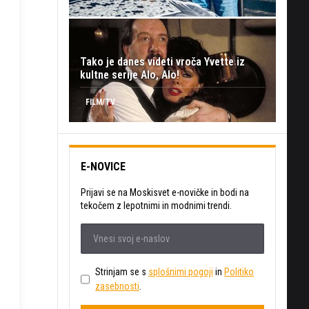
Tako je danes videti vroča Yvette iz
kultne serije Alo, Alo!
FILM/TV
E-NOVICE
Prijavi se na Moskisvet e-novičke in bodi na
tekočem z lepotnimi in modnimi trendi.
Strinjam se s
splošnimi pogoji
in
Politiko
zasebnosti
.