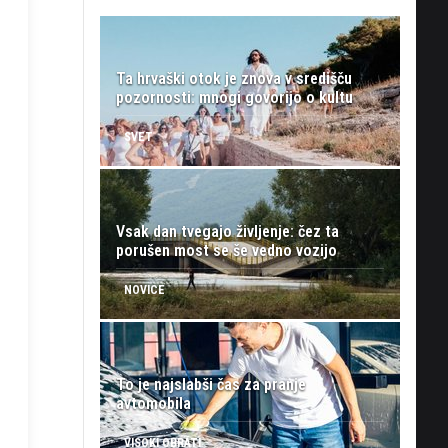
Ta hrvaški otok je znova v središču
pozornosti: mnogi govorijo o kultu
SVET
Vsak dan tvegajo življenje: čez ta
porušen most se še vedno vozijo
NOVICE
To je najslabši čas za pranje
avtomobila
VISOKI OBRATI