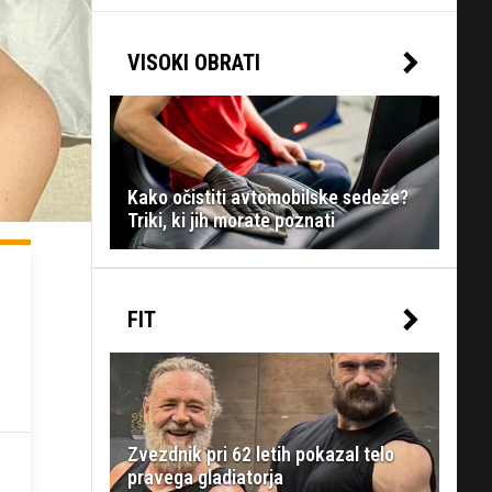
VISOKI OBRATI
Kako očistiti avtomobilske sedeže?
Triki, ki jih morate poznati
FIT
Zvezdnik pri 62 letih pokazal telo
pravega gladiatorja