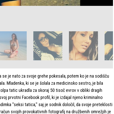
 pa se je nato za svoje grehe pokesala, potem ko je na sodišču
ala. Mladenka, ki se je šolala za medicinsko sestro, je bila
lpa tatic ukradla za skoraj 50 tisoč evrov v obliki dragih
svoj prvotni Facebook profil, ki je izdajal njeno kriminalno
mka ''seksi tatica,'' saj je sodnik določil, da svoje preteklosti
ačun svojih provokativnih fotografij na družbenih omrežjih je