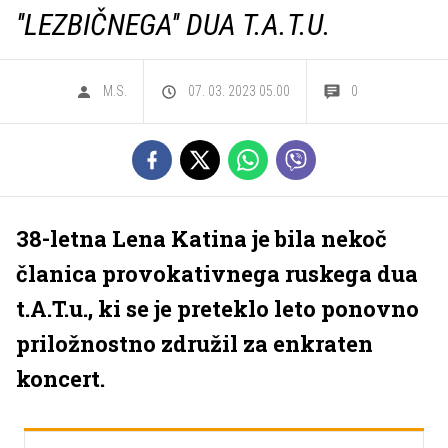
''LEZBIČNEGA'' DUA T.A.T.U.
M.S.
07. 03. 2023 05.00
0
38-letna Lena Katina je bila nekoč
članica provokativnega ruskega dua
t.A.T.u., ki se je preteklo leto ponovno
priložnostno združil za enkraten
koncert.