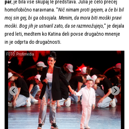
par
, je bila vse skupaj le predstava. Julia je celo precej
homofobično naravnana. ''
Nič nimam proti gejem, a če bi bil
moj sin gej, bi ga obsojala. Menim, da mora biti moški pravi
moški. Bog jih je ustvaril zato, da se razmnožujejo,
'' je dejala
pred leti, medtem ko Katina deli povse drugačno mnenje
in je odprta do drugačnosti.
FOTO: Profimedia