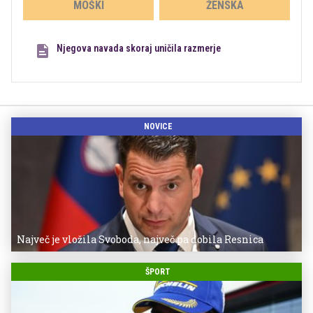
MOŠKI
ŽENSKA
Njegova navada skoraj uničila razmerje
NOVICE
Največ je vložila Svoboda, največ pa dobila Resnica
ŠPORT