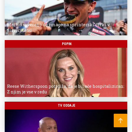
Martin suvereno do zmage na sprinterski dirki v
Silverstonu
POPIN
Reese Witherspoon potrdila, da je bil oče hospitaliziran:
Z njim je vse v redu
TV ODDAJE