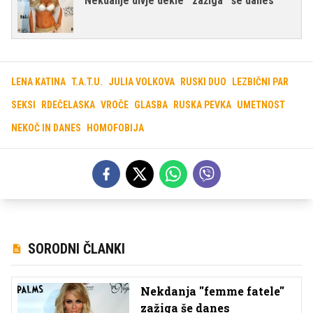
Nekdanje divje dekle ''zažiga'' še danes
LENA KATINA
T.A.T.U.
JULIA VOLKOVA
RUSKI DUO
LEZBIČNI PAR
SEKSI
RDEČELASKA
VROČE
GLASBA
RUSKA PEVKA
UMETNOST
NEKOČ IN DANES
HOMOFOBIJA
SORODNI ČLANKI
Nekdanja ''femme fatele''
zažiga še danes