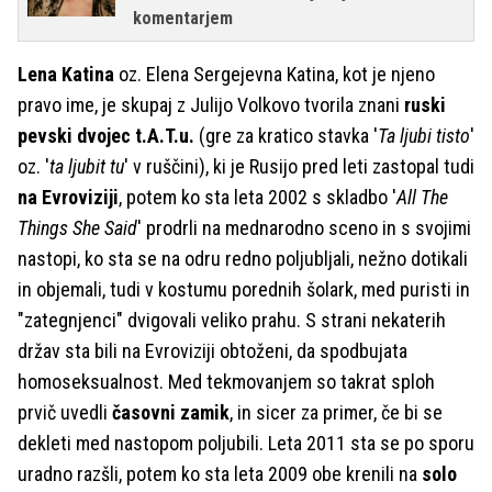
komentarjem
Lena Katina
oz. Elena Sergejevna Katina, kot je njeno
pravo ime, je skupaj z Julijo Volkovo tvorila znani
ruski
pevski dvojec
t.A.T.u.
(gre za kratico stavka '
Ta ljubi tisto
'
oz. '
ta ljubit tu
' v ruščini), ki je Rusijo pred leti zastopal tudi
na Evroviziji
, potem ko sta leta 2002 s skladbo '
All The
Things She Said
' prodrli na mednarodno sceno in s svojimi
nastopi, ko sta se na odru redno poljubljali, nežno dotikali
in objemali, tudi v kostumu porednih šolark, med puristi in
"zategnjenci" dvigovali veliko prahu. S strani nekaterih
držav sta bili na Evroviziji obtoženi, da spodbujata
homoseksualnost. Med tekmovanjem so takrat sploh
prvič uvedli
časovni zamik
, in sicer za primer, če bi se
dekleti med nastopom poljubili. Leta 2011 sta se po sporu
uradno razšli, potem ko sta leta 2009 obe krenili na
solo