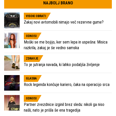
NAJBOLJ BRANO
VISOKI OBRATI
Zakaj novi avtomobili nimajo več rezervne gume?
ODNOSI
Moški se me bojijo, ker sem lepa in uspešna: Misica
razkrila, zakaj je še vedno samska
ZDRAVJE
To je jutranja navada, ki lahko podaljša življenje
GLASBA
Rock legenda končuje kariero, čaka na operacijo srca
ODNOSI
Partner zvezdnice izginil brez sledu: nikoli ga niso
našli, nato je prišla še ena tragedija