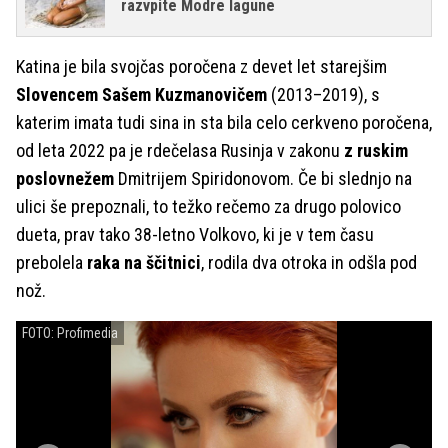
razvpite Modre lagune
Katina je bila svojčas poročena z devet let starejšim
Slovencem Sašem Kuzmanovičem
(2013–2019), s
katerim imata tudi sina in sta bila celo cerkveno poročena,
od leta 2022 pa je rdečelasa Rusinja v zakonu
z ruskim
poslovnežem
Dmitrijem Spiridonovom. Če bi slednjo na
ulici še prepoznali, to težko rečemo za drugo polovico
dueta, prav tako 38-letno Volkovo, ki je v tem času
prebolela
raka na ščitnici
, rodila dva otroka in odšla pod
nož.
FOTO: Profimedia