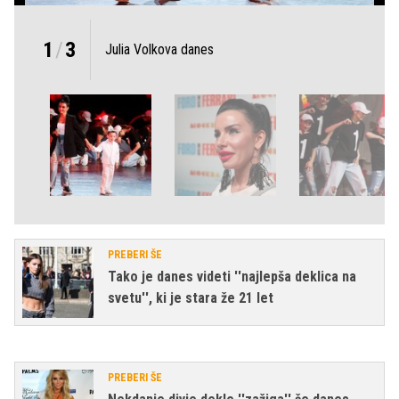
1
/
3
Julia Volkova danes
PREBERI ŠE
Tako je danes videti ''najlepša deklica na
svetu'', ki je stara že 21 let
PREBERI ŠE