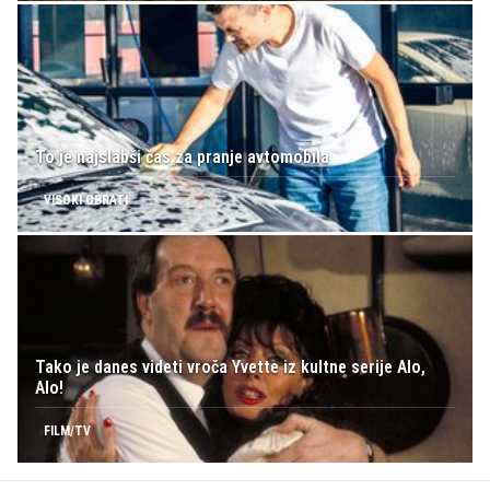
To je najslabši čas za pranje avtomobila
VISOKI OBRATI
Tako je danes videti vroča Yvette iz kultne serije Alo,
Alo!
FILM/TV