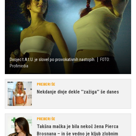
Dvojec t.A.t.U. je slovel po provokativnih nastopih.
FOTO:
Profimedia
PREBERI ŠE
Nekdanje divje dekle ''zažiga'' še danes
PREBERI ŠE
Takšna mačka je bila nekoč žena Pierca
Brosnana – in še vedno je kljub zlobnim