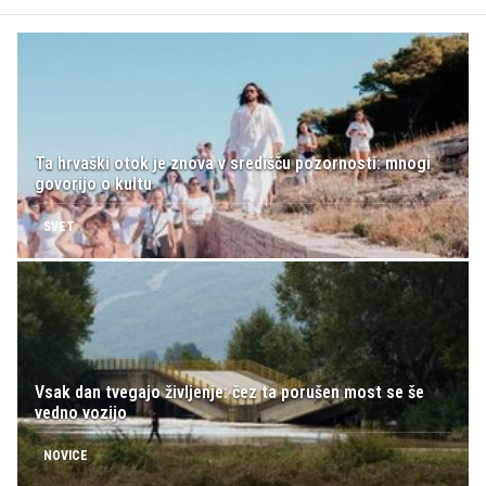
Ta hrvaški otok je znova v središču pozornosti: mnogi
govorijo o kultu
SVET
Vsak dan tvegajo življenje: čez ta porušen most se še
vedno vozijo
NOVICE