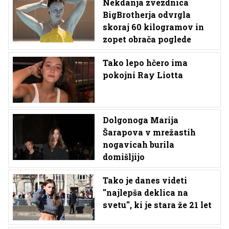
Nekdanja zvezdnica
BigBrotherja odvrgla
skoraj 60 kilogramov in
zopet obrača poglede
Tako lepo hčero ima
pokojni Ray Liotta
Dolgonoga Marija
Šarapova v mrežastih
nogavicah burila
domišljijo
Tako je danes videti
''najlepša deklica na
svetu'', ki je stara že 21 let