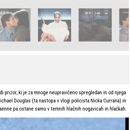
tudi prizor, ki je za mnoge neupravičeno spregledan in od njega
Michael Douglas (ta nastopa v vlogi policista Nicka Currana) in
 Jaenne pa ostane samo v temnih hlačnih nogavicah in hlačkah.