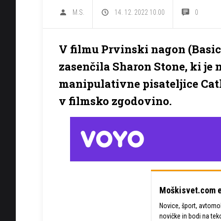
M.S.
14. 12. 2022 10.00
0
V filmu Prvinski nagon (Basic 
zasenčila Sharon Stone, ki je 
manipulativne pisateljice Cath
v filmsko zgodovino.
Moškisvet.com e
Novice, šport, avtomobi
novičke in bodi na tek