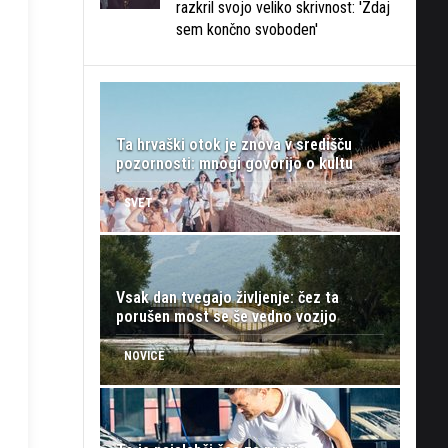
razkril svojo veliko skrivnost: 'Zdaj
sem končno svoboden'
Ta hrvaški otok je znova v središču
pozornosti: mnogi govorijo o kultu
SVET
Vsak dan tvegajo življenje: čez ta
porušen most se še vedno vozijo
NOVICE