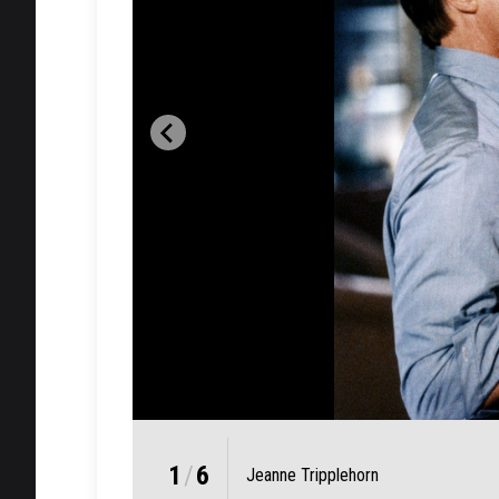
1
/
6
Jeanne Tripplehorn