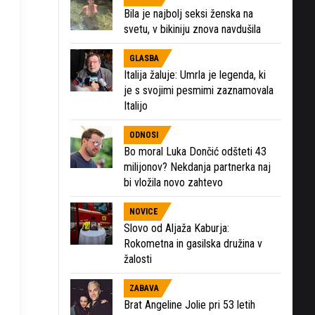
Bila je najbolj seksi ženska na
svetu, v bikiniju znova navdušila
GLASBA
Italija žaluje: Umrla je legenda, ki
je s svojimi pesmimi zaznamovala
Italijo
ODNOSI
Bo moral Luka Dončić odšteti 43
milijonov? Nekdanja partnerka naj
bi vložila novo zahtevo
NOVICE
Slovo od Aljaža Kaburja:
Rokometna in gasilska družina v
žalosti
ZABAVA
Brat Angeline Jolie pri 53 letih