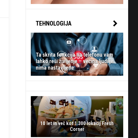
TEHNOLOGIJA
Ta skrita funkcija na telefonu vam
lahko reši življenje – večina ljudi je
nima nastavljene
10 let in več kot 1.300 lokacij Fresh
Corner