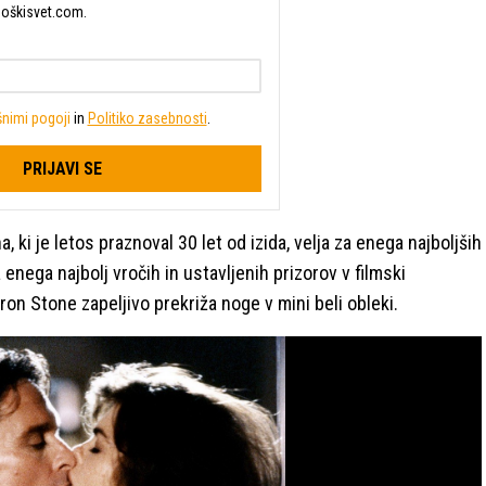
Moškisvet.com.
nimi pogoji
in
Politiko zasebnosti
.
PRIJAVI SE
 ki je letos praznoval 30 let od izida, velja za enega najboljših
 enega najbolj vročih in ustavljenih prizorov v filmski
aron Stone zapeljivo prekriža noge v mini beli obleki.