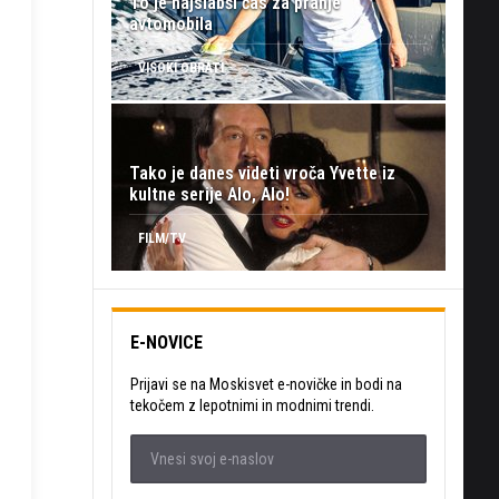
To je najslabši čas za pranje
avtomobila
VISOKI OBRATI
Tako je danes videti vroča Yvette iz
kultne serije Alo, Alo!
FILM/TV
E-NOVICE
Prijavi se na Moskisvet e-novičke in bodi na
tekočem z lepotnimi in modnimi trendi.