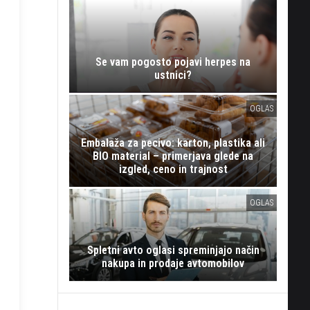
Se vam pogosto pojavi herpes na
ustnici?
OGLAS
Embalaža za pecivo: karton, plastika ali
BIO material – primerjava glede na
izgled, ceno in trajnost
OGLAS
Spletni avto oglasi spreminjajo način
nakupa in prodaje avtomobilov