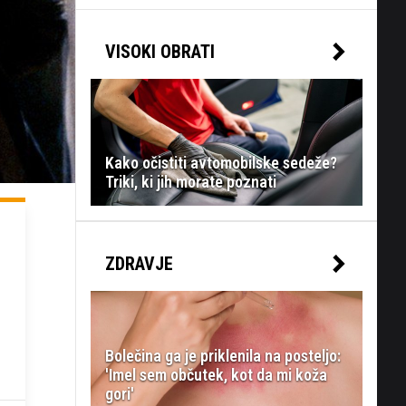
VISOKI OBRATI
Kako očistiti avtomobilske sedeže?
Triki, ki jih morate poznati
ZDRAVJE
Bolečina ga je priklenila na posteljo:
'Imel sem občutek, kot da mi koža
gori'