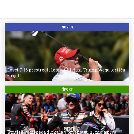
NOVICE
Lovci F-16 prestregli letali v bližini Trumpovega igrišča
za golf
ŠPORT
'Pritisk vodilnega dirkača v prvenstvu ni moja prva