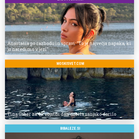
Anastasia po razhodu in spravi: "To je največja napaka, ki
jo naredimo v jezi"
MOSKISVET.COM
Tina Gaber za 40. rojstni dan dobila sanjsko darilo
BIBALEZE.SI