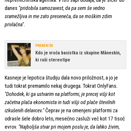
danes
''pridobila samozavest, da pa sem še vedno
sramežljiva in me zato preseneča, da se moškim zdim
privlačna''
.
PREBERI ŠE
Kdo je vroča basistka iz skupine Måneskin,
ki ruši stereotipe
Kasneje je lepotica študiju dala novo priložnost, a jo je
tudi tokrat premamilo nekaj drugega. Tokrat OnlyFans.
''Dohodek, ki ga ustvarim na platformi, je precej višji kot
začetna plača ekonomista in tudi višji od plače številnih
izkušenih delavcev.''
Čeprav je na omenjeni platformi za
odrasle šele dobro leto, mesečno zasluži več kot 17 tisoč
evrov.
''Najboljša stvar pri mojem poslu je, da lahko živim,