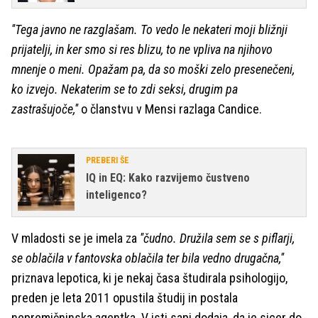
''Tega javno ne razglašam. To vedo le nekateri moji bližnji
prijatelji, in ker smo si res blizu, to ne vpliva na njihovo
mnenje o meni. Opažam pa, da so moški zelo presenečeni,
ko izvejo. Nekaterim se to zdi seksi, drugim pa
zastrašujoče,''
o članstvu v Mensi razlaga Candice.
PREBERI ŠE
IQ in EQ: Kako razvijemo čustveno
inteligenco?
V mladosti se je imela za
''čudno. Družila sem se s piflarji,
se oblačila v fantovska oblačila ter bila vedno drugačna,''
priznava lepotica, ki je nekaj časa študirala psihologijo,
preden je leta 2011 opustila študij in postala
nepremičninska agentka. V isti sapi dodaja, da je sicer do