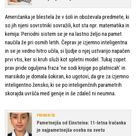
Američanka je blestela že v šoli in oboževala predmete, ki
so jih njeni sovrstniki sovražili, kot sta npr. matematika in
kemija. Periodni sistem se je na lastno željo na pamet
naučila že pri osmih letih. Čeprav je izjemno inteligentna
in se je vedno hitro učila, si ljudje o njej ustvarijo napačen
prvi vtis, ker si kruh služi kot spletni model. Tukaj zopet
prav pride oguljena fraza 'ne sodi knjige po platnicah' in
marsikdo je domala šokiran, ko ugotovi, da gre za izjemno
inteligentno žensko, ki se po inteligenčnih parametrih
skorajda uvršča med genije in še zdaleč ni neumna.
PREBERI ŠE
Pametnejša od Einsteina: 11-letna Iračanka
je najpametnejša oseba na svetu