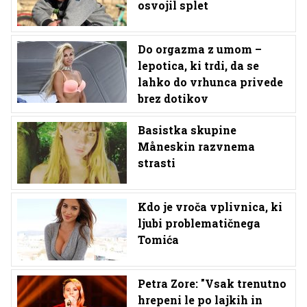
osvojil splet
Do orgazma z umom –
lepotica, ki trdi, da se
lahko do vrhunca privede
brez dotikov
Basistka skupine
Måneskin razvnema
strasti
Kdo je vroča vplivnica, ki
ljubi problematičnega
Tomića
Petra Zore: "Vsak trenutno
hrepeni le po lajkih in