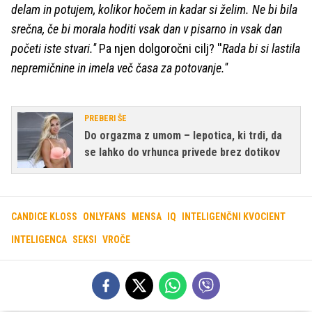
delam in potujem, kolikor hočem in kadar si želim. Ne bi bila
srečna, če bi morala hoditi vsak dan v pisarno in vsak dan
početi iste stvari.''
Pa njen dolgoročni cilj? ''
Rada bi si lastila
nepremičnine in imela več časa za potovanje.''
PREBERI ŠE
Do orgazma z umom – lepotica, ki trdi, da
se lahko do vrhunca privede brez dotikov
CANDICE KLOSS
ONLYFANS
MENSA
IQ
INTELIGENČNI KVOCIENT
INTELIGENCA
SEKSI
VROČE