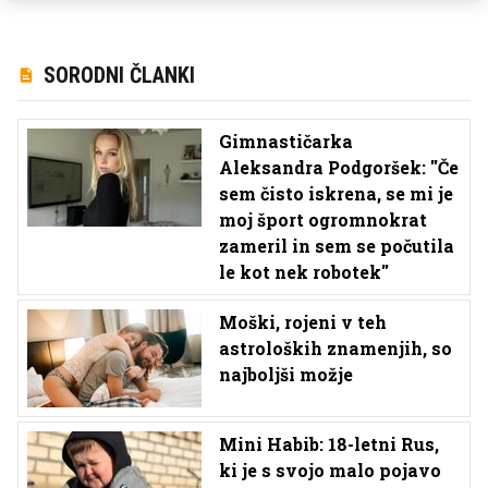
SORODNI ČLANKI
Gimnastičarka
Aleksandra Podgoršek: ''Če
sem čisto iskrena, se mi je
moj šport ogromnokrat
zameril in sem se počutila
le kot nek robotek''
Moški, rojeni v teh
astroloških znamenjih, so
najboljši možje
Mini Habib: 18-letni Rus,
ki je s svojo malo pojavo