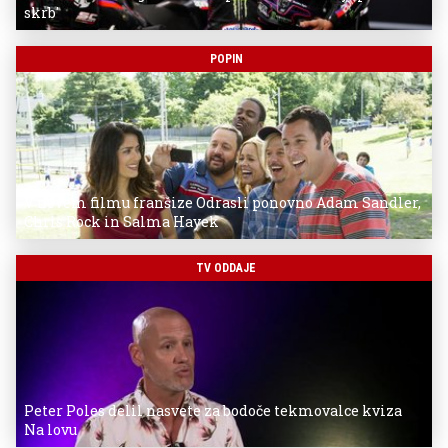
skrb'
POPIN
V novem filmu franšize Odrasli ponovno Adam Sandler,
Chris Rock in Salma Hayek
TV ODDAJE
Peter Poles delil nasvete za bodoče tekmovalce kviza
Na lovu