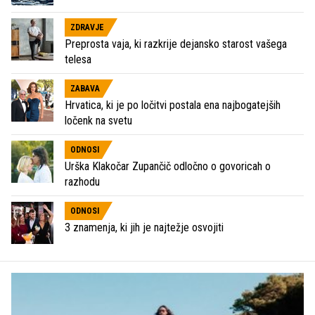
ZDRAVJE
Preprosta vaja, ki razkrije dejansko starost vašega
telesa
ZABAVA
Hrvatica, ki je po ločitvi postala ena najbogatejših
ločenk na svetu
ODNOSI
Urška Klakočar Zupančič odločno o govoricah o
razhodu
ODNOSI
3 znamenja, ki jih je najtežje osvojiti