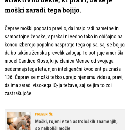
moški zaradi tega bojijo.
Čeprav moški pogosto pravijo, da imajo radi pametne in
samostojne ženske, v praksi ni vedno tako in običajno na
koncu izberejo popolno nasprotje tega opisa, saj se bojijo,
da bo takšna ženska prevelik zalogaj. To potrjuje ameriški
model Candice Kloss, ki je članica Mense od svojega
sedemnajstega leta, njen inteligenčni kvocient pa znaša
136. Čeprav se moški težko uprejo njenemu videzu, pravi,
da ima zaradi visokega IQ-ja težave, saj se jim to zdi
zastrašujoče.
PREBERI ŠE
Moški, rojeni v teh astroloških znamenjih,
so najboljši možje