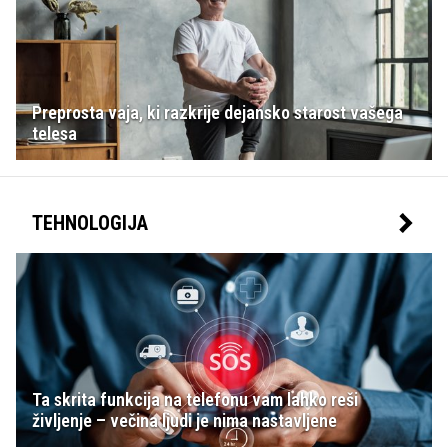
Preprosta vaja, ki razkrije dejansko starost vašega
telesa
TEHNOLOGIJA
Ta skrita funkcija na telefonu vam lahko reši
življenje – večina ljudi je nima nastavljene