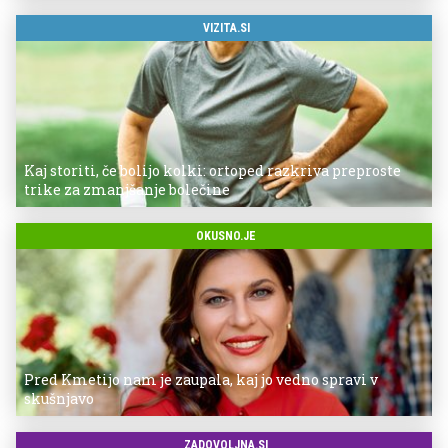
VIZITA.SI
Kaj storiti, če bolijo kolki: ortoped razkriva preproste
trike za zmanjšanje bolečine
OKUSNO.JE
Pred Kmetijo nam je zaupala, kaj jo vedno spravi v
skušnjavo
ZADOVOLJNA.SI