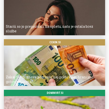
Starši so jo prepoznali na spletu, nato je ostala brez
službe
CEKIN.SI
Zakaj Švedi znova pozivajo, naj prebivalci hranijo
gotovino doma?
DOMINVRT.SI