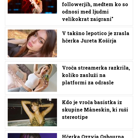
followerjih, medtem ko so
odnosi med ljudmi
velikokrat zaigrani"
V takšno lepotico je zrasla
hčerka Jureta Koširja
Vroča streamerka razkrila,
koliko zasluži na
platformi za odrasle
Kdo je vroča basistka iz
skupine Måneskin, ki ruši
stereotipe
Hčerka Ozzyja Osbourna