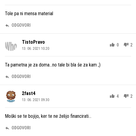
Tole pa ni mensa material
ODGOVORI
TistoPravo
0
2
13. 06. 2021 10.20
Ta pametna je za doma...no tale bi bla še za kam ;)
ODGOVORI
2fast4
4
2
13. 06. 2021 09.30
Moški se te bojijo, ker te ne želijo financirati...
ODGOVORI