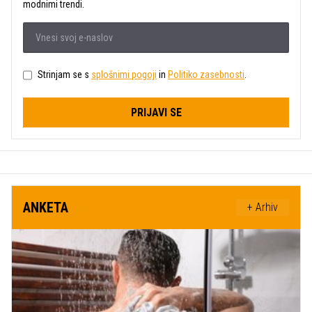
modnimi trendi.
Strinjam se s
splošnimi pogoji
in
Politiko zasebnosti
.
PRIJAVI SE
ANKETA
+ Arhiv