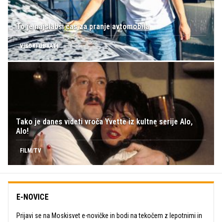
To je najslabši čas za pranje avtomobila
VISOKI OBRATI
Tako je danes videti vroča Yvette iz kultne serije Alo,
Alo!
FILM/TV
E-NOVICE
Prijavi se na Moskisvet e-novičke in bodi na tekočem z lepotnimi in