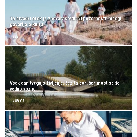
Ta hrvaški otok je znova v središču pozornosti: mnogi
govorijo o kultu
SVET
Vsak dan tvegajo življenje: čez ta porušen most se še
vedno vozijo
NOVICE