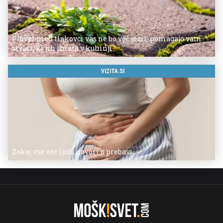
Plevel med tlakovci vas ne bo več jezil: pomagajo vam
stvari, ki jih imate v kuhinji
VIZITA.SI
Zakaj vse več ljudi govori o prebavi