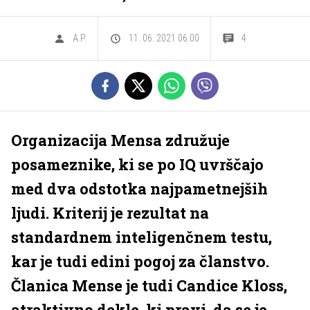
A.P.
11. 06. 2021 06.00
4
Organizacija Mensa združuje
posameznike, ki se po IQ uvrščajo
med dva odstotka najpametnejših
ljudi. Kriterij je rezultat na
standardnem inteligenčnem testu,
kar je tudi edini pogoj za članstvo.
Članica Mense je tudi Candice Kloss,
atraktivno dekle, ki pravi, da se je