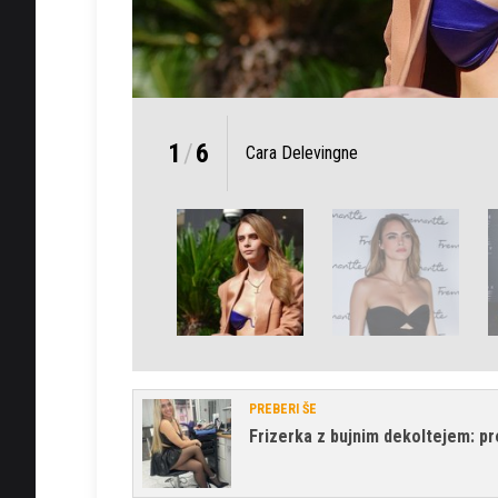
1
/
6
Cara Delevingne
PREBERI ŠE
Frizerka z bujnim dekoltejem: pr