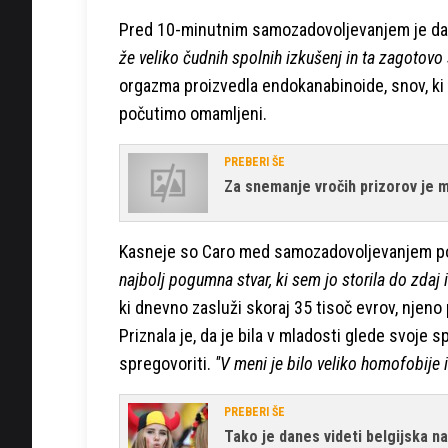
Pred 10-minutnim samozadovoljevanjem je dala
že veliko čudnih spolnih izkušenj in ta zagotovo 
orgazma proizvedla endokanabinoide, snov, ki 
počutimo omamljeni.
PREBERI ŠE
Za snemanje vročih prizorov je mo
Kasneje so Caro med samozadovoljevanjem po
najbolj pogumna stvar, ki sem jo storila do zdaj i
ki dnevno zasluži skoraj 35 tisoč evrov, njeno
Priznala je, da je bila v mladosti glede svoje
spregovoriti.
''V meni je bilo veliko homofobije 
PREBERI ŠE
Tako je danes videti belgijska na