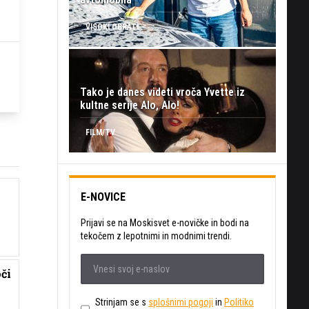
VISOKI OBRATI
Tako je danes videti vroča Yvette iz
kultne serije Alo, Alo!
FILM/TV
E-NOVICE
Prijavi se na Moskisvet e-novičke in bodi na
tekočem z lepotnimi in modnimi trendi.
či
Strinjam se s
splošnimi pogoji
in
Politiko