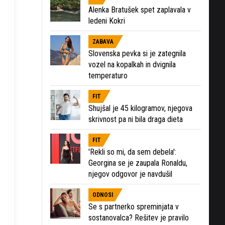
Alenka Bratušek spet zaplavala v
ledeni Kokri
ZABAVA
Slovenska pevka si je zategnila
vozel na kopalkah in dvignila
temperaturo
FIT
Shujšal je 45 kilogramov, njegova
skrivnost pa ni bila draga dieta
FIT
'Rekli so mi, da sem debela':
Georgina se je zaupala Ronaldu,
njegov odgovor je navdušil
ODNOSI
Se s partnerko spreminjata v
sostanovalca? Rešitev je pravilo