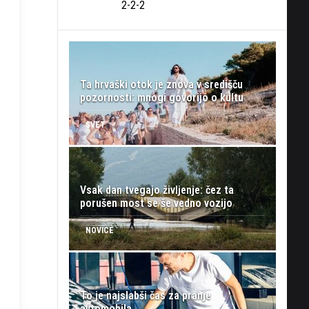
2-2-2
Ta hrvaški otok je znova v središču
pozornosti: mnogi govorijo o kultu
SVET
Vsak dan tvegajo življenje: čez ta
porušen most se še vedno vozijo
NOVICE
To je najslabši čas za pranje
avtomobila