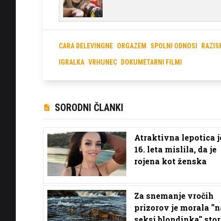
CARA DELEVINGNE
ORGAZEM
SPOLNI ODNOSI
RAZIS
IGRALKA
VRHUNEC
DOKUMETARNI FILMI
SORODNI ČLANKI
Atraktivna lepotica j
16. leta mislila, da je
rojena kot ženska
Za snemanje vročih
prizorov je morala ''n
seksi blondinka'' stor