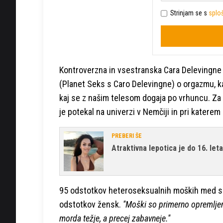
Strinjam se s
sploš
Kontroverzna in vsestranska Cara Delevingne
(Planet Seks s Caro Delevingne) o orgazmu, 
kaj se z našim telesom dogaja po vrhuncu. Za
je potekal na univerzi v Nemčiji in pri katerem
PREBERI ŠE
Atraktivna lepotica je do 16. leta
95 odstotkov heteroseksualnih moških med sp
odstotkov žensk.
''Moški so primerno opremljeni
morda težje, a precej zabavneje.''