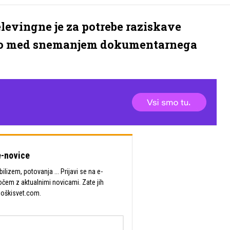
levingne je za potrebe raziskave
ro med snemanjem dokumentarnega
-novice
lizem, potovanja ... Prijavi se na e-
očem z aktualnimi novicami. Zate jih
Moškisvet.com.