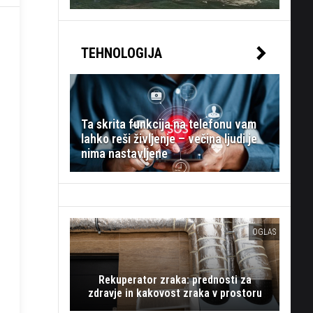
TEHNOLOGIJA
Ta skrita funkcija na telefonu vam
lahko reši življenje – večina ljudi je
nima nastavljene
OGLAS
Rekuperator zraka: prednosti za
zdravje in kakovost zraka v prostoru