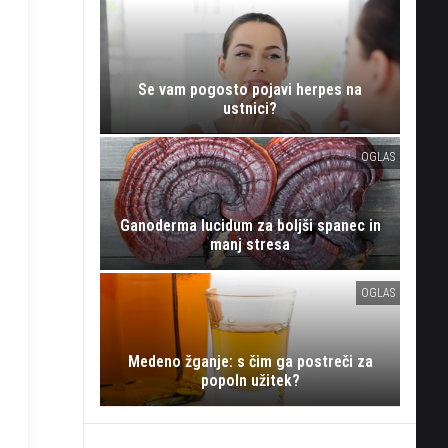
Se vam pogosto pojavi herpes na
ustnici?
OGLAS
Ganoderma lucidum za boljši spanec in
manj stresa
OGLAS
Medeno žganje: s čim ga postreči za
popoln užitek?