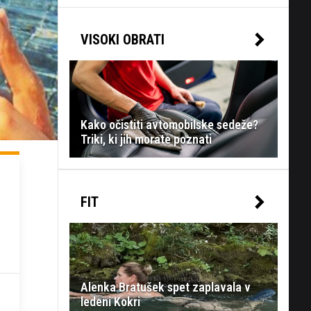
VISOKI OBRATI
Kako očistiti avtomobilske sedeže?
Triki, ki jih morate poznati
FIT
Alenka Bratušek spet zaplavala v
ledeni Kokri