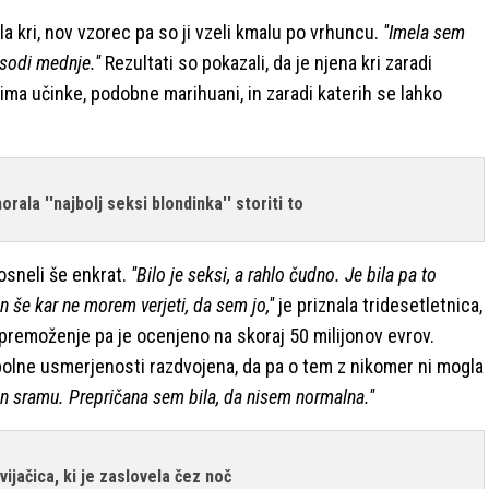
 kri, nov vzorec pa so ji vzeli kmalu po vrhuncu.
''Imela sem
sodi mednje.''
Rezultati so pokazali, da je njena kri zaradi
ima učinke, podobne marihuani, in zaradi katerih se lahko
rala ''najbolj seksi blondinka'' storiti to
sneli še enkrat.
''Bilo je seksi, a rahlo čudno. Je bila pa to
n še kar ne morem verjeti, da sem jo,''
je priznala tridesetletnica,
 premoženje pa je ocenjeno na skoraj 50 milijonov evrov.
 spolne usmerjenosti razdvojena, da pa o tem z nikomer ni mogla
in sramu. Prepričana sem bila, da nisem normalna.''
vijačica, ki je zaslovela čez noč