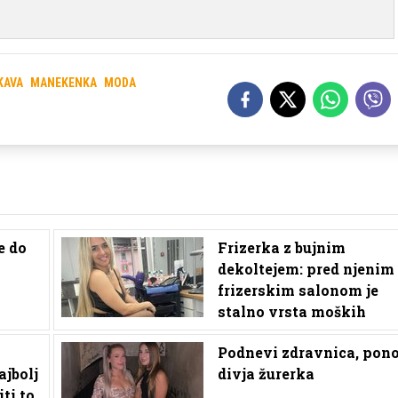
KAVA
MANEKENKA
MODA
e do
Frizerka z bujnim
dekoltejem: pred njenim
frizerskim salonom je
stalno vrsta moških
Podnevi zdravnica, pono
ajbolj
divja žurerka
iti to