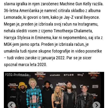
slavna igralka in njen zaročenec Machine Gun Kelly razšla.
36-letna Američanka je namreč citirala skladbo z albuma
Lemonade, ki govori o tem, kako je Jay-Z varal Beyonce.
Megan je, preden je izbrisala svoj račun na Instagramu,
nehala slediti vsem z izjemo Timotheeja Chalameta,
Harryja Stylesa in Eminema, kar ni nepomembno, saj sta z
MGK-jem javno sprta. Preden je izbrisala račun, je
umaknila tudi njune skupne fotografije in video posnetke
– tudi video zaroke iz januarja 2022. Par se je sicer
spoznal marca leta 2020.
FOTO: Profimedia