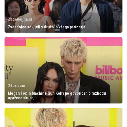
Zadovoljna.si
Zvezdnico so ujeli v družbi bivšega partnerja
24ur.com
Megan Fox in Machine Gun Kelly po govoricah o razhodu
opažena skupaj