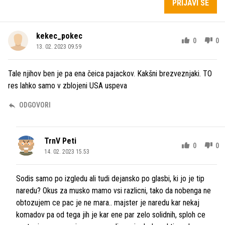
PRIJAVI SE
kekec_pokec
0
0
13. 02. 2023 09.59
Tale njihov ben je pa ena čeica pajackov. Kakšni brezveznjaki. TO
res lahko samo v zblojeni USA uspeva
ODGOVORI
TrnV Peti
0
0
14. 02. 2023 15.53
Sodis samo po izgledu ali tudi dejansko po glasbi, ki jo je tip
naredu? Okus za musko mamo vsi razlicni, tako da nobenga ne
obtozujem ce pac je ne mara.. majster je naredu kar nekaj
komadov pa od tega jih je kar ene par zelo solidnih, sploh ce