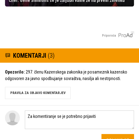
Cher: Gene Simmons se je zaljubil vame že na prvem zmenku
Priporoča
KOMENTARJI
(3)
Opozorilo:
297. členu Kazenskega zakonika je posameznik kazensko
odgovoren za javno spodbujanje sovraštva, nasilja ali nestrpnosti.
PRAVILA ZA OBJAVO KOMENTARJEV