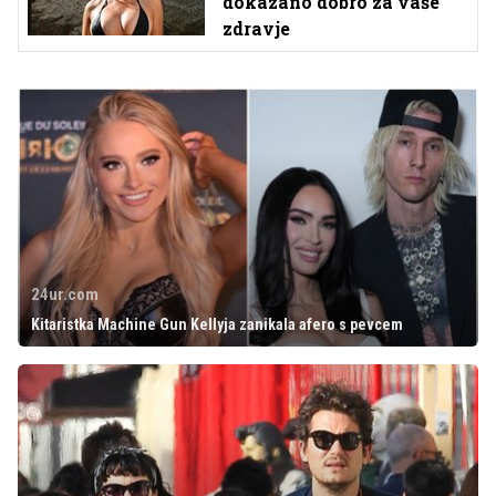
dokazano dobro za vaše
zdravje
24ur.com
Kitaristka Machine Gun Kellyja zanikala afero s pevcem