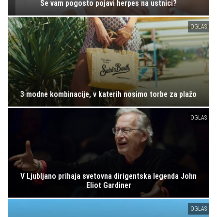
Se vam pogosto pojavi herpes na ustnici?
OGLAS
3 modne kombinacije, v katerih nosimo torbe za plažo
OGLAS
V Ljubljano prihaja svetovna dirigentska legenda John
Eliot Gardiner
OGLAS