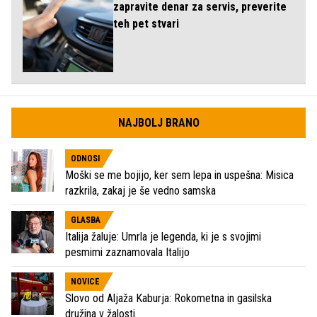
zapravite denar za servis, preverite
teh pet stvari
NAJBOLJ BRANO
ODNOSI
Moški se me bojijo, ker sem lepa in uspešna: Misica
razkrila, zakaj je še vedno samska
GLASBA
Italija žaluje: Umrla je legenda, ki je s svojimi
pesmimi zaznamovala Italijo
NOVICE
Slovo od Aljaža Kaburja: Rokometna in gasilska
družina v žalosti