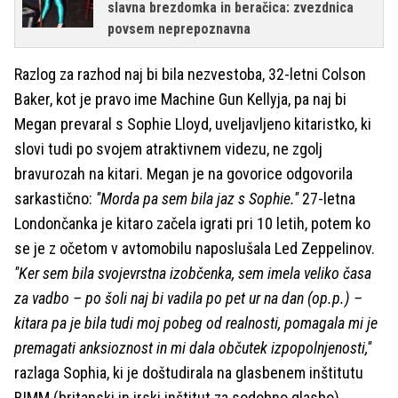
slavna brezdomka in beračica: zvezdnica
povsem neprepoznavna
Razlog za razhod naj bi bila nezvestoba, 32-letni Colson
Baker, kot je pravo ime Machine Gun Kellyja, pa naj bi
Megan prevaral s Sophie Lloyd, uveljavljeno kitaristko, ki
slovi tudi po svojem atraktivnem videzu, ne zgolj
bravurozah na kitari. Megan je na govorice odgovorila
sarkastično:
''Morda pa sem bila jaz s Sophie.''
27-letna
Londončanka je kitaro začela igrati pri 10 letih, potem ko
se je z očetom v avtomobilu naposlušala Led Zeppelinov.
''Ker sem bila svojevrstna izobčenka, sem imela veliko časa
za vadbo – po šoli naj bi vadila po pet ur na dan (op.p.) –
kitara pa je bila tudi moj pobeg od realnosti, pomagala mi je
premagati anksioznost in mi dala občutek izpopolnjenosti,''
razlaga Sophia, ki je doštudirala na glasbenem inštitutu
BIMM (britanski in irski inštitut za sodobno glasbo).