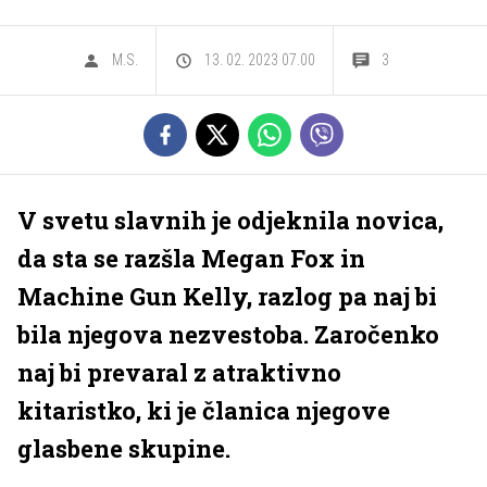
M.S.
13. 02. 2023 07.00
3
V svetu slavnih je odjeknila novica,
da sta se razšla Megan Fox in
Machine Gun Kelly, razlog pa naj bi
bila njegova nezvestoba. Zaročenko
naj bi prevaral z atraktivno
kitaristko, ki je članica njegove
glasbene skupine.