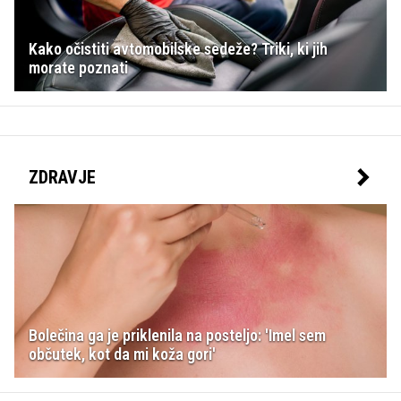
Kako očistiti avtomobilske sedeže? Triki, ki jih
morate poznati
ZDRAVJE
Bolečina ga je priklenila na posteljo: 'Imel sem
občutek, kot da mi koža gori'