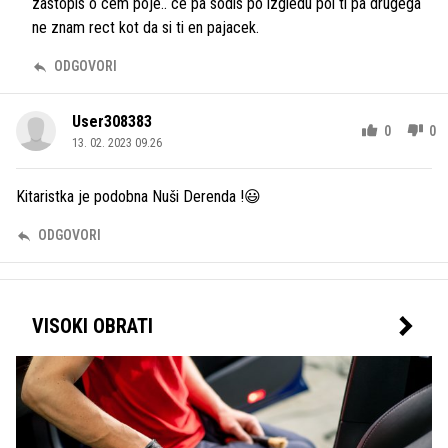
zastopis o cem poje.. ce pa sodis po izgledu pol ti pa drugega
ne znam rect kot da si ti en pajacek.
ODGOVORI
User308383
0
0
13. 02. 2023 09.26
Kitaristka je podobna Nuši Derenda !😃
ODGOVORI
VISOKI OBRATI