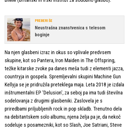
PREBERI ŠE
Neustrašna znanstvenica s telesom
boginje
Na njen glasbeni izraz in okus so vplivale predvsem
skupine, kot so Pantera, Iron Maiden in The Offspring,
težke kitarske zvoke pa danes meša tudi z elementi jazza,
countryja in gospela. Spremljevalni skupini Machine Gun
Kellyja se je pridružila preteklega maja. Leta 2018 je izdala
inštrumentalni EP 'Delusion', za seboj pa ima tudi številna
sodelovanja z drugimi glasbeniki. Zaslovela je s
priredbami priljubljenih rock in pop skladb. Trenutno dela
na debitantskem solo albumu, njena želja pa je, da nekoč
sodeluje s posamezniki, kot so Slash, Joe Satriani, Steve