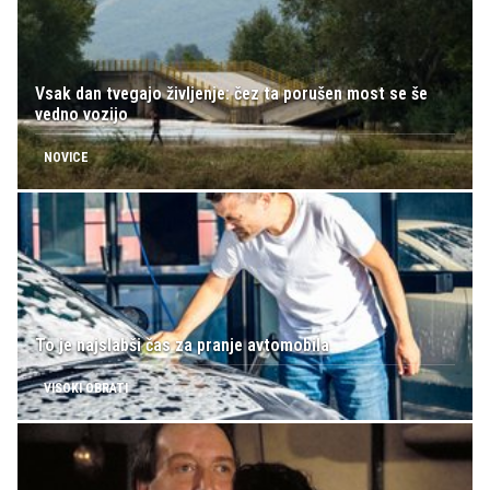
Vsak dan tvegajo življenje: čez ta porušen most se še
vedno vozijo
NOVICE
To je najslabši čas za pranje avtomobila
VISOKI OBRATI