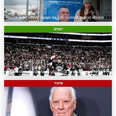
Ruske 'črne vdove': upajo, da jim može čim prej ubijejo
ŠPORT
Velika čast: Kingsi bodo upokojili Kopitarjevo številko 11
POPIN