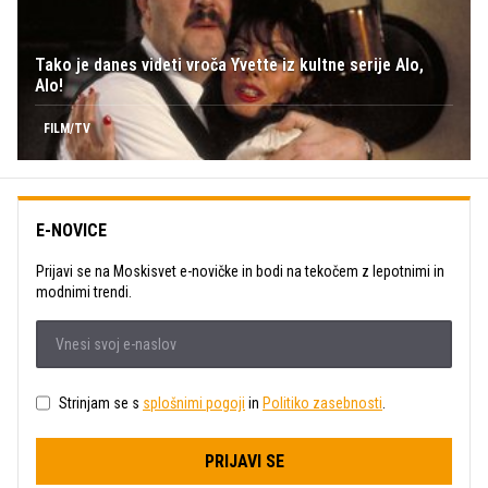
Tako je danes videti vroča Yvette iz kultne serije Alo,
Alo!
FILM/TV
E-NOVICE
Prijavi se na Moskisvet e-novičke in bodi na tekočem z lepotnimi in
modnimi trendi.
Strinjam se s
splošnimi pogoji
in
Politiko zasebnosti
.
PRIJAVI SE