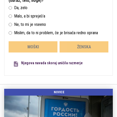
(obraz, telo, noge)?
Da, zelo
Malo, a bi sprejel/a
Ne, to mi je vseeno
Mislim, da to ni problem, če je brisača redno oprana
MOŠKI
ŽENSKA
Njegova navada skoraj uničila razmerje
NOVICE