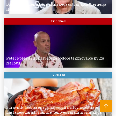
Donostia za nemškega filmskega ustvarjalca Wernerja
Herzoga
TV ODDAJE
Peter Poles delil nasvete za bodoče tekmovalce kviza
Na lovu
VIZITA.SI
Zdravnik razbija enega največjih mitov: mastna jetra ne
nastanejo zaradi slanine, temveč zaradi živila, ki ga