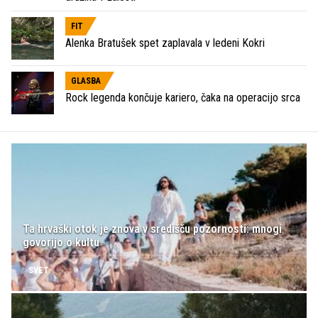
FIT
Alenka Bratušek spet zaplavala v ledeni Kokri
GLASBA
Rock legenda končuje kariero, čaka na operacijo srca
Ta hrvaški otok je znova v središču pozornosti: mnogi
govorijo o kultu
SVET