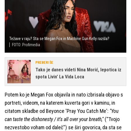
Težave v raju? Sta se Megan Fox in Machine Gun Kelly razšla?
FOTO: Profimedia
PREBERI ŠE
Tako je danes videti Nina Morić, lepotica iz
spota Livin' La Vida Loca
Potem ko je Megan Fox objavila in nato izbrisala objavo s
portreti, videom, na katerem kuverta gori v kaminu, in
citatom skladbe od Beyonce 'Pray You Catch Me':
''You
can taste the dishonesty / it's all over your breath,''
(''Tvojo
nezvestobo voham od daleč'') se širi govorica, da sta se