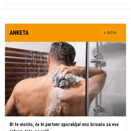
ANKETA
+ Arhiv
Bi te motilo, če bi partner uporabljal eno brisačo za vse