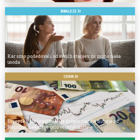
BIBALEZE.SI
Kar smo podedovali od svojih staršev, ni nujno naša
usoda
CEKIN.SI
Evropsko presenečenje: te države rastejo hitreje od
Nemčije, nekatere celo večkrat hitreje