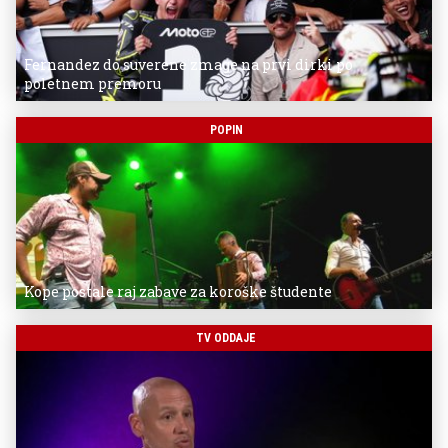
Fernandez do suverene zmage na prvi dirki po
poletnem premoru
POPIN
Kope postale raj zabave za koroške študente
TV ODDAJE