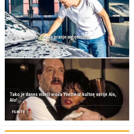
To je najslabši čas za pranje avtomobila
VISOKI OBRATI
Tako je danes videti vroča Yvette iz kultne serije Alo,
Alo!
FILM/TV