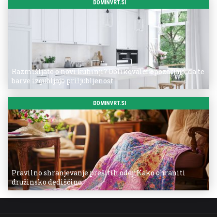
DOMINVRT.SI
Razmišljate o novi kuhinji? Oblikovalci opozarjajo, da te
barve izgubljajo priljubljenost
DOMINVRT.SI
Pravilno shranjevanje prešitih odej: Kako ohraniti
družinsko dediščino