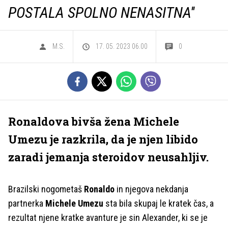
POSTALA SPOLNO NENASITNA''
M.S.
17. 05. 2023 06.00
0
Ronaldova bivša žena Michele
Umezu je razkrila, da je njen libido
zaradi jemanja steroidov neusahljiv.
Brazilski nogometaš
Ronaldo
in njegova nekdanja
partnerka
Michele Umezu
sta bila skupaj le kratek čas, a
rezultat njene kratke avanture je sin Alexander, ki se je