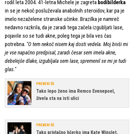
rodil leta 2004. 41-letna Michele je zagreta
bodibilderka
in se je nekoč posluževala anabolnih steroidov, kar pa je
imelo nezaželene stranske učinke. Brazilka je namreč
nedavno razkrila, da je zaradi tega začela izgubljati lase,
pojavile so se tudi akne, poleg tega je bila ves čas
potrebna.
''O tem nekoč nisem kaj dosti vedela. Moj bivši mi
je vse napačno predpisal, zaradi česar sem imela akne,
debelejše dlake, izgubljala sem lase, spremenil se mi je tudi
glas.''
PREBERI ŠE
Tako lepo ženo ima Remco Evenepoel,
živela sta na isti ulici
PREBERI ŠE
Tako privlačno hčerko ima Kate Winslet,