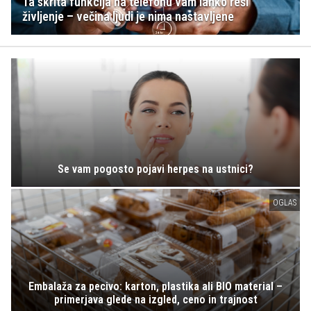
Ta skrita funkcija na telefonu vam lahko reši
življenje – večina ljudi je nima nastavljene
Se vam pogosto pojavi herpes na ustnici?
OGLAS
Embalaža za pecivo: karton, plastika ali BIO material –
primerjava glede na izgled, ceno in trajnost