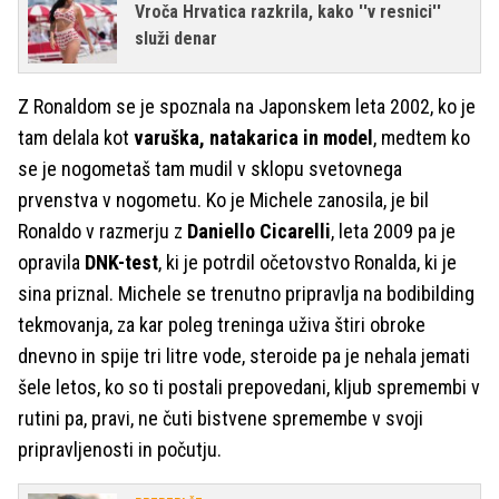
Vroča Hrvatica razkrila, kako ''v resnici''
služi denar
Z Ronaldom se je spoznala na Japonskem leta 2002, ko je
tam delala kot
varuška, natakarica in model
, medtem ko
se je nogometaš tam mudil v sklopu svetovnega
prvenstva v nogometu. Ko je Michele zanosila, je bil
Ronaldo v razmerju z
Daniello Cicarelli
, leta 2009 pa je
opravila
DNK-test
, ki je potrdil očetovstvo Ronalda, ki je
sina priznal. Michele se trenutno pripravlja na bodibilding
tekmovanja, za kar poleg treninga uživa štiri obroke
dnevno in spije tri litre vode, steroide pa je nehala jemati
šele letos, ko so ti postali prepovedani, kljub spremembi v
rutini pa, pravi, ne čuti bistvene spremembe v svoji
pripravljenosti in počutju.