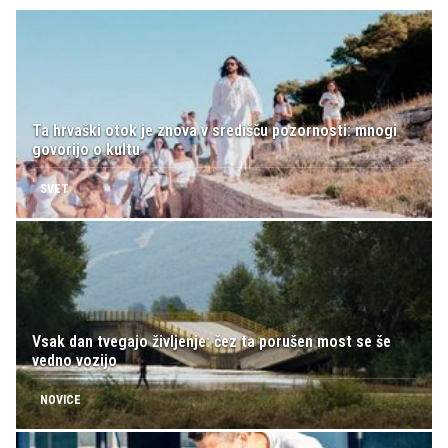
Ta hrvaški otok je znova v središču pozornosti: mnogi
govorijo o kultu
SVET
Vsak dan tvegajo življenje: čez ta porušen most se še
vedno vozijo
NOVICE