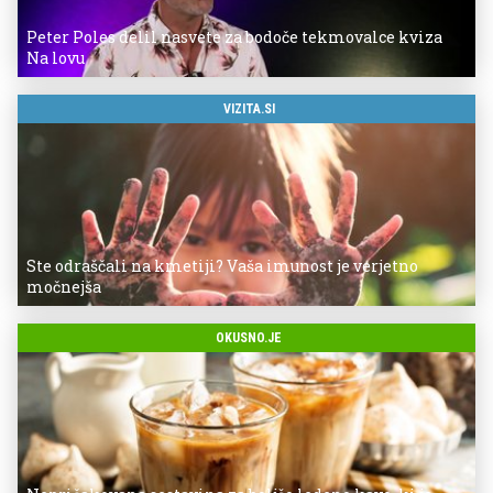
Peter Poles delil nasvete za bodoče tekmovalce kviza
Na lovu
VIZITA.SI
Ste odraščali na kmetiji? Vaša imunost je verjetno
močnejša
OKUSNO.JE