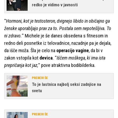
redko je vidimo v javnosti
''
Hormoni, kot je testosteron, dvignejo libido in običajno ga
ženske uporabljajo prav za to. Postala sem nepotešljiva. To
ni zdravo.
'' Michele je še danes obsedena s fitnesom in
redno deli posnetke iz telovadnice, nazadnje pa je dejala,
da išče moža. Šla je celo na
operacijo vagine
, da bi v
zakon vstopila kot
devica
. ''
Iščem moškega, ki ima ista
prepričanja kot jaz,
'' pove atraktivna bodibilderka.
PREBERI ŠE
To je lastnica najbolj seksi zadnjice na
svetu
PREBERI ŠE