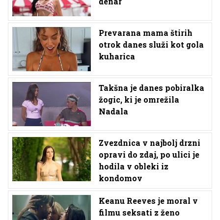
denar
Prevarana mama štirih
otrok danes služi kot gola
kuharica
Takšna je danes pobiralka
žogic, ki je omrežila
Nadala
Zvezdnica v najbolj drzni
opravi do zdaj, po ulici je
hodila v obleki iz
kondomov
Keanu Reeves je moral v
filmu seksati z ženo