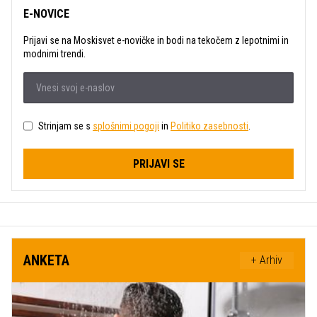
E-NOVICE
Prijavi se na Moskisvet e-novičke in bodi na tekočem z lepotnimi in
modnimi trendi.
Strinjam se s
splošnimi pogoji
in
Politiko zasebnosti
.
PRIJAVI SE
ANKETA
+ Arhiv