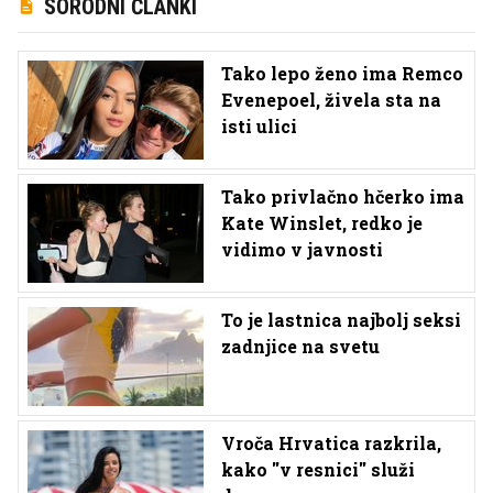
SORODNI ČLANKI
Tako lepo ženo ima Remco
Evenepoel, živela sta na
isti ulici
Tako privlačno hčerko ima
Kate Winslet, redko je
vidimo v javnosti
To je lastnica najbolj seksi
zadnjice na svetu
Vroča Hrvatica razkrila,
kako ''v resnici'' služi