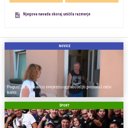
Njegova navada skoraj uničila razmerje
NOVICE
Pogumni domačin svojemu ugrabitelju ponudil celo
kavo
ŠPORT