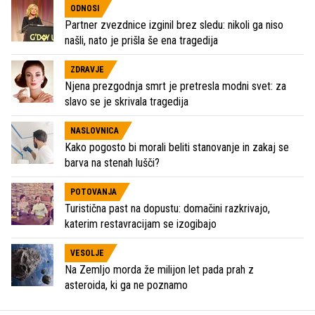
ODNOSI
Partner zvezdnice izginil brez sledu: nikoli ga niso
našli, nato je prišla še ena tragedija
ZDRAVJE
Njena prezgodnja smrt je pretresla modni svet: za
slavo se je skrivala tragedija
NASLOVNICA
Kako pogosto bi morali beliti stanovanje in zakaj se
barva na stenah lušči?
POTOVANJA
Turistična past na dopustu: domačini razkrivajo,
katerim restavracijam se izogibajo
VESOLJE
Na Zemljo morda že milijon let pada prah z
asteroida, ki ga ne poznamo