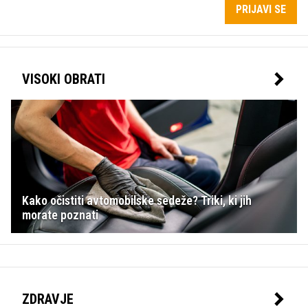
PRIJAVI SE
VISOKI OBRATI
Kako očistiti avtomobilske sedeže? Triki, ki jih
morate poznati
ZDRAVJE