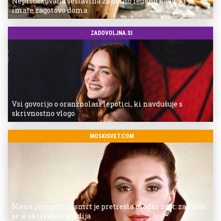
Nepričakovana sestavina za boljšo ledeno kavo, ki jo
imate zagotovo doma
ZADOVOLJNA.SI
Vsi govorijo o oranžnolasi lepotici, ki navdušuje s
skrivnostno vlogo
MOSKISVET.COM
Njena prezgodnja smrt je pretresla modni svet: za slavo
se je skrivala tragedija