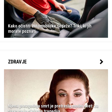
Kako očistiti avtomobilske sedeže? Triki, ki jih
morate poznati
ZDRAVJE
Njena prezgodnja smrt je pretresla modni svet: za
slavo se je skrivala tragedija