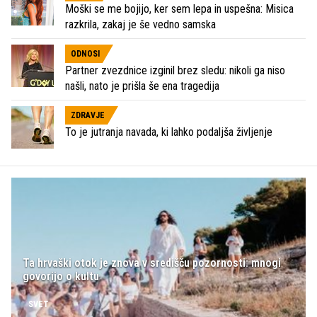
Moški se me bojijo, ker sem lepa in uspešna: Misica
razkrila, zakaj je še vedno samska
ODNOSI
Partner zvezdnice izginil brez sledu: nikoli ga niso
našli, nato je prišla še ena tragedija
ZDRAVJE
To je jutranja navada, ki lahko podaljša življenje
Ta hrvaški otok je znova v središču pozornosti: mnogi
govorijo o kultu
SVET