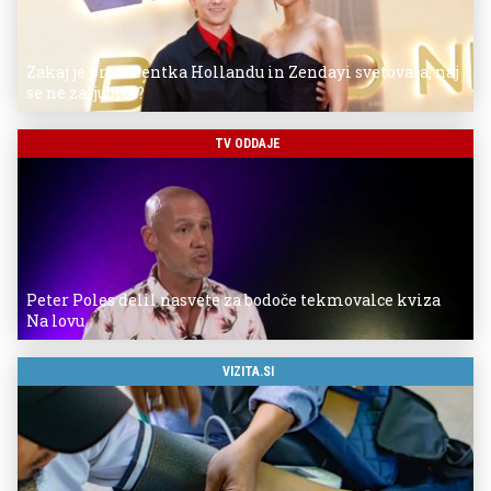
Zakaj je producentka Hollandu in Zendayi svetovala, naj
se ne zaljubita?
TV ODDAJE
Peter Poles delil nasvete za bodoče tekmovalce kviza
Na lovu
VIZITA.SI