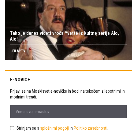
Tako je danes videti vroča Yvette iz kultne serije Alo,
Alo!
FILM/TV
E-NOVICE
Prijavi se na Moskisvet e-novičke in bodi na tekočem z lepotnimi in
modnimi trendi.
Strinjam se s
splošnimi pogoji
in
Politiko zasebnosti
.