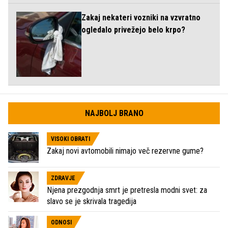
Zakaj nekateri vozniki na vzvratno
ogledalo privežejo belo krpo?
NAJBOLJ BRANO
VISOKI OBRATI
Zakaj novi avtomobili nimajo več rezervne gume?
ZDRAVJE
Njena prezgodnja smrt je pretresla modni svet: za
slavo se je skrivala tragedija
ODNOSI