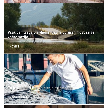
Vsak dan tvegajo življenje: čez ta porušen most se še
vedno vozijo
NOVICE
To je najslabši čas za pranje avtomobila
VISOKI OBRATI