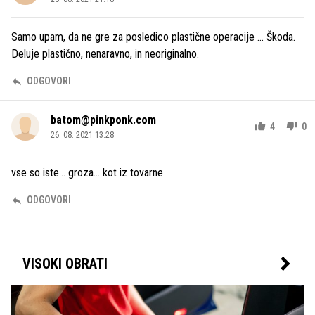
Samo upam, da ne gre za posledico plastične operacije ... Škoda.
Deluje plastično, nenaravno, in neoriginalno.
ODGOVORI
batom@pinkponk.com
4
0
26. 08. 2021 13.28
vse so iste... groza... kot iz tovarne
ODGOVORI
VISOKI OBRATI