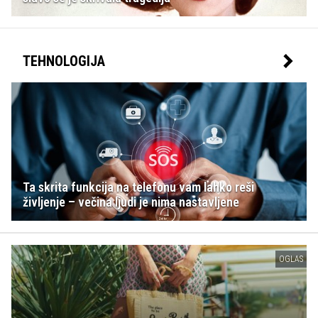
TEHNOLOGIJA
Ta skrita funkcija na telefonu vam lahko reši
življenje – večina ljudi je nima nastavljene
OGLAS