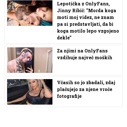
Lepotička z OnlyFans,
Jinny Ribič: ''Morda koga
moti moj videz, ne znam
pa si predstavljati, da bi
koga motilo lepo vzgojeno
dekle''
Za njimi na OnlyFans
vzdihuje največ moških
Včasih so jo zbadali, zdaj
plačujejo za njene vroče
fotografije