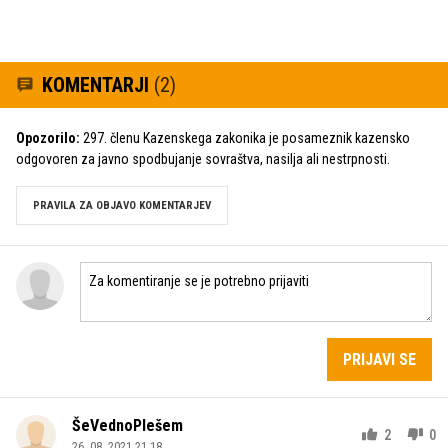
KOMENTARJI
(2)
Opozorilo:
297. členu Kazenskega zakonika je posameznik kazensko
odgovoren za javno spodbujanje sovraštva, nasilja ali nestrpnosti.
PRAVILA ZA OBJAVO KOMENTARJEV
PRIJAVI SE
ŠeVednoPlešem
2
0
26. 08. 2021 21.18