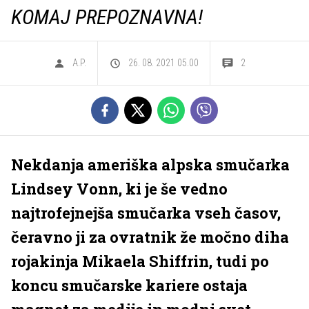
KOMAJ PREPOZNAVNA!
A.P.
26. 08. 2021 05.00
2
Nekdanja ameriška alpska smučarka
Lindsey Vonn, ki je še vedno
najtrofejnejša smučarka vseh časov,
čeravno ji za ovratnik že močno diha
rojakinja Mikaela Shiffrin, tudi po
koncu smučarske kariere ostaja