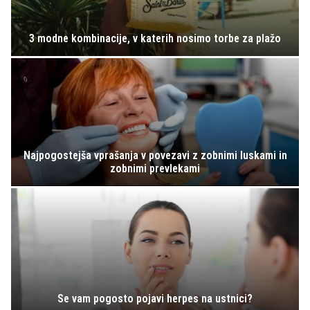
3 modne kombinacije, v katerih nosimo torbe za plažo
Najpogostejša vprašanja v povezavi z zobnimi luskami in
zobnimi prevlekami
Se vam pogosto pojavi herpes na ustnici?