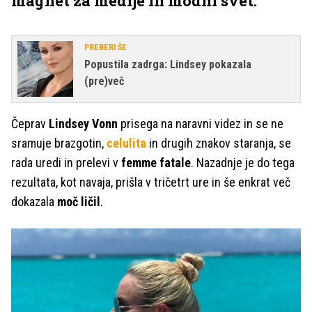
magnet za medije in modni svet.
PREBERI ŠE
Popustila zadrga: Lindsey pokazala
(pre)več
Čeprav
Lindsey Vonn
prisega na naravni videz in se ne
sramuje brazgotin,
celulita
in drugih znakov staranja, se
rada uredi in prelevi v
femme fatale
. Nazadnje je do tega
rezultata, kot navaja, prišla v tričetrt ure in še enkrat več
dokazala
moč ličil
.