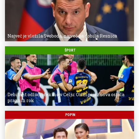
Največ je vložila Svoboda, največ pa dobila Resnica
ŠPORT
Debitant odločil tekmo v Celju: Olimpija znova ostala
praznih rok
POPIN