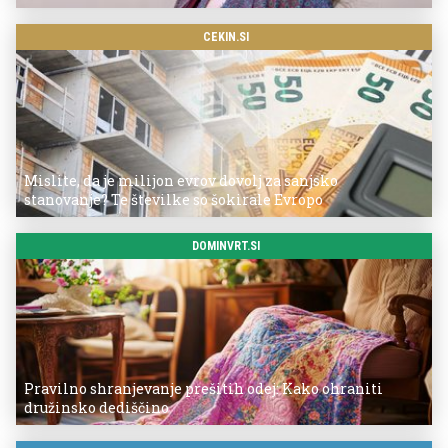
CEKIN.SI
Mislite, da je milijon evrov dovolj za sanjsko
stanovanje? Te številke so šokirale Evropo
DOMINVRT.SI
Pravilno shranjevanje prešitih odej: Kako ohraniti
družinsko dediščino