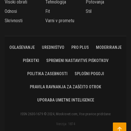
Visoki obrati
Tehnologija
Potovanja
Odnosi
Fit
Stil
Skrivnosti
Varni v prometu
OGLAŠEVANJE
UREDNIŠTVO
PRO PLUS
MODERIRANJE
PIŠKOTKI
SPREMENI NASTAVITVE PIŠKOTKOV
POLITIKA ZASEBNOSTI
SPLOŠNI POGOJI
PRAVILA RAVNANJA ZA ZAŠČITO OTROK
UPORABA UMETNE INTELIGENCE
ISSN 2630-1679 © 2024, Moskisvet.com, Vse pravice pridržane
Verzija: 1874