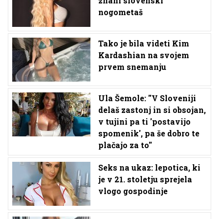
znani slovenski
nogometaš
Tako je bila videti Kim
Kardashian na svojem
prvem snemanju
Ula Šemole: ''V Sloveniji
delaš zastonj in si obsojan,
v tujini pa ti 'postavijo
spomenik', pa še dobro te
plačajo za to''
Seks na ukaz: lepotica, ki
je v 21. stoletju sprejela
vlogo gospodinje