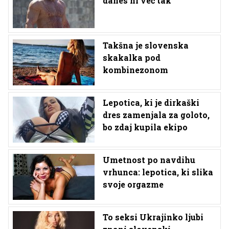
danes ni več tak
Takšna je slovenska
skakalka pod
kombinezonom
Lepotica, ki je dirkaški
dres zamenjala za goloto,
bo zdaj kupila ekipo
Umetnost po navdihu
vrhunca: lepotica, ki slika
svoje orgazme
To seksi Ukrajinko ljubi