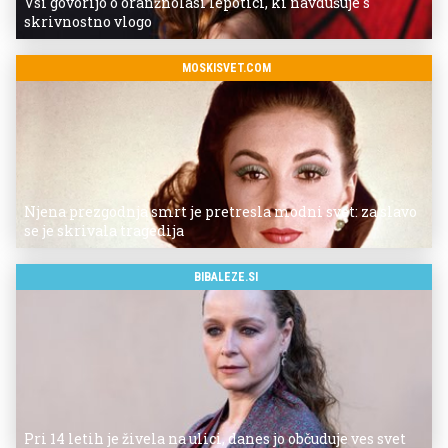
Vsi govorijo o oranžnolasi lepotici, ki navdušuje s
skrivnostno vlogo
MOSKISVET.COM
Njena prezgodnja smrt je pretresla modni svet: za slavo
se je skrivala tragedija
BIBALEZE.SI
Pri 14 letih je živela na ulici, danes jo občuduje ves svet