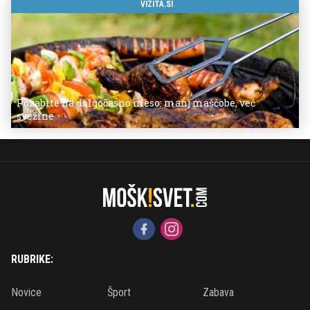
VIZITA.SI
Pozabite na dolgočasno meso: manj maščobe, več
svežine
RUBRIKE:
Novice
Šport
Zabava