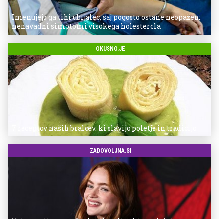
Imenujejo ga tihi ubijalec, saj pogosto ostane neopažen:
nenavadni simptomi visokega holesterola
OKUSNO.JE
7 receptov naših bralcev, ki slavijo poletje in tradicijo
ZADOVOLJNA.SI