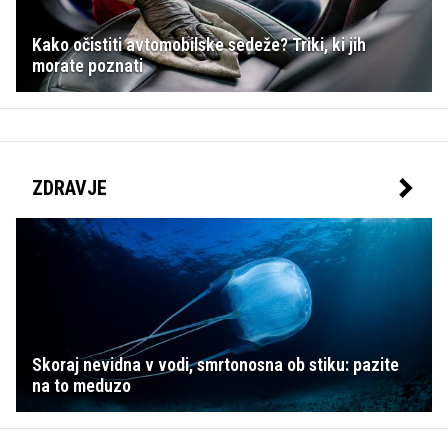
Kako očistiti avtomobilske sedeže? Triki, ki jih
morate poznati
ZDRAVJE
Skoraj nevidna v vodi, smrtonosna ob stiku: pazite
na to meduzo