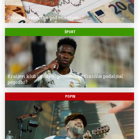
Državna srebrnina pod eno streho?
ŠPORT
Kraljevi klub izboljšal ponudbo, bo Vinicius podaljšal
pogodbo?
POPIN