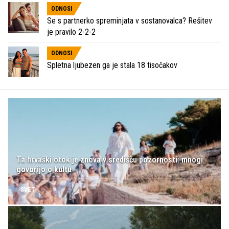
ODNOSI
Se s partnerko spreminjata v sostanovalca? Rešitev
je pravilo 2-2-2
ODNOSI
Spletna ljubezen ga je stala 18 tisočakov
Ta hrvaški otok je znova v središču pozornosti: mnogi
govorijo o kultu
SVET