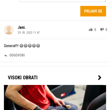
PRIJAVI SE
Jani.
0
0
29. 05. 2023 11.47
General!!! 😃😃😃😃😃
ODGOVORI
VISOKI OBRATI