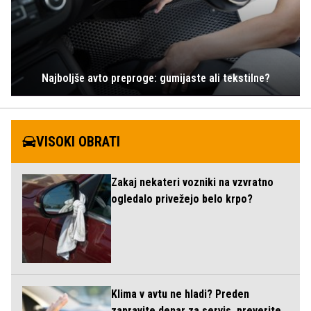
Najboljše avto preproge: gumijaste ali tekstilne?
VISOKI OBRATI
Zakaj nekateri vozniki na vzvratno
ogledalo privežejo belo krpo?
Klima v avtu ne hladi? Preden
zapravite denar za servis, preverite