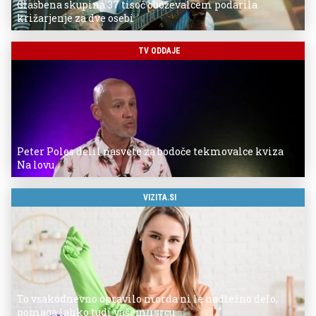
Glasbena skupina 37 tisoč oboževalcem podarila
križarjenje za dve osebi
TV ODDAJE
Peter Poles delil nasvete za bodoče tekmovalce kviza
Na lovu
VIZITA.SI
To vsakodnevno opravilo morda ni le nadležno delo,
pomaga lahko tudi vašemu srcu