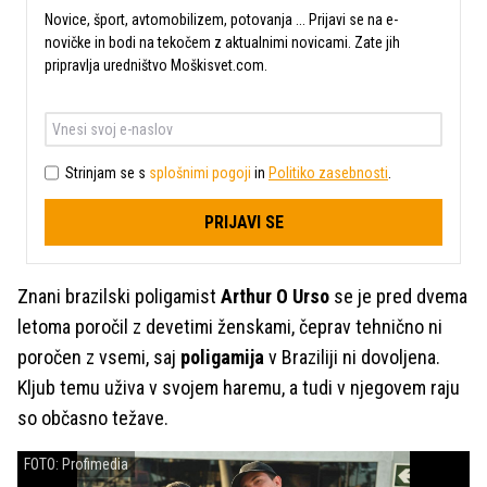
Novice, šport, avtomobilizem, potovanja ... Prijavi se na e-
novičke in bodi na tekočem z aktualnimi novicami. Zate jih
pripravlja uredništvo Moškisvet.com.
Strinjam se s
splošnimi pogoji
in
Politiko zasebnosti
.
PRIJAVI SE
Znani brazilski poligamist
Arthur O Urso
se je pred dvema
letoma poročil z devetimi ženskami, čeprav tehnično ni
poročen z vsemi, saj
poligamija
v Braziliji ni dovoljena.
Kljub temu uživa v svojem haremu, a tudi v njegovem raju
so občasno težave.
FOTO: Profimedia