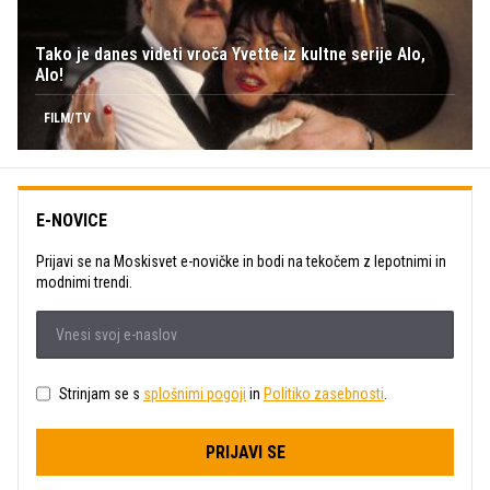
Tako je danes videti vroča Yvette iz kultne serije Alo,
Alo!
FILM/TV
E-NOVICE
Prijavi se na Moskisvet e-novičke in bodi na tekočem z lepotnimi in
modnimi trendi.
Strinjam se s
splošnimi pogoji
in
Politiko zasebnosti
.
PRIJAVI SE