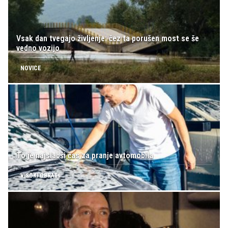
Vsak dan tvegajo življenje: čez ta porušen most se še
vedno vozijo
NOVICE
To je najslabši čas za pranje avtomobila
VISOKI OBRATI