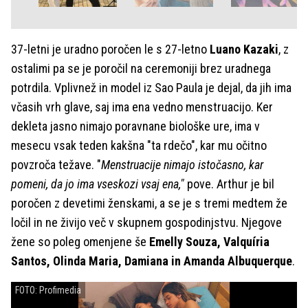
37-letni je uradno poročen le s 27-letno
Luano Kazaki
, z
ostalimi pa se je poročil na ceremoniji brez uradnega
potrdila. Vplivnež in model iz Sao Paula je dejal, da jih ima
včasih vrh glave, saj ima ena vedno menstruacijo. Ker
dekleta jasno nimajo poravnane biološke ure, ima v
mesecu vsak teden kakšna "ta rdečo", kar mu očitno
povzroča težave. "
Menstruacije nimajo istočasno, kar
pomeni, da jo ima vseskozi vsaj ena,"
pove. Arthur je bil
poročen z devetimi ženskami, a se je s tremi medtem že
ločil in ne živijo več v skupnem gospodinjstvu. Njegove
žene so poleg omenjene še
Emelly Souza, Valquíria
Santos, Olinda Maria, Damiana in Amanda Albuquerque
.
FOTO: Profimedia