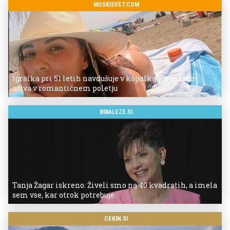
MOSKISVET.COM
Igralka pri 51 letih navdušuje v kopalkah: z možem
uživa v romantičnem poletju
BIBALEZE.SI
Tanja Žagar iskreno: Živeli smo na 40 kvadratih, a imela
sem vse, kar otrok potrebuje
CEKIN.SI