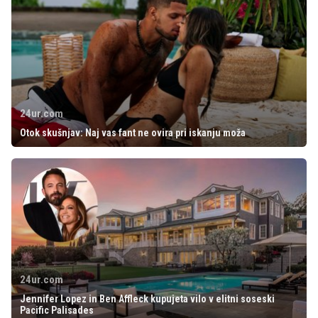
24ur.com
Otok skušnjav: Naj vas fant ne ovira pri iskanju moža
24ur.com
Jennifer Lopez in Ben Affleck kupujeta vilo v elitni soseski
Pacific Palisades