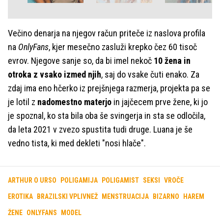
Večino denarja na njegov račun priteče iz naslova profila
na
OnlyFans
, kjer mesečno zasluži krepko čez 60 tisoč
evrov. Njegove sanje so, da bi imel nekoč
10 žena in
otroka z vsako izmed njih
, saj do vsake čuti enako. Za
zdaj ima eno hčerko iz prejšnjega razmerja, projekta pa se
je lotil z
nadomestno materjo
in jajčecem prve žene, ki jo
je spoznal, ko sta bila oba še svingerja in sta se odločila,
da leta 2021 v zvezo spustita tudi druge. Luana je še
vedno tista, ki med dekleti "nosi hlače".
ARTHUR O URSO
POLIGAMIJA
POLIGAMIST
SEKSI
VROČE
EROTIKA
BRAZILSKI VPLIVNEŽ
MENSTRUACIJA
BIZARNO
HAREM
ŽENE
ONLYFANS
MODEL