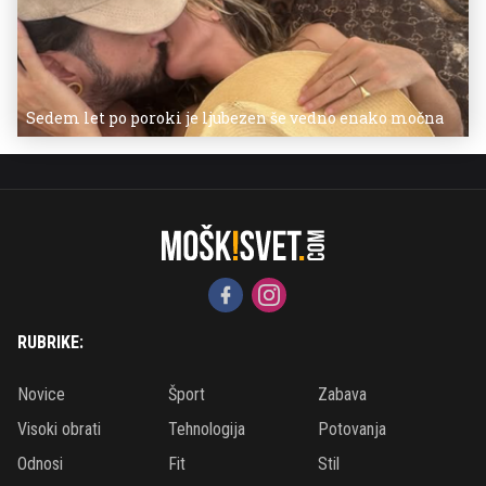
Sedem let po poroki je ljubezen še vedno enako močna
RUBRIKE:
Novice
Šport
Zabava
Visoki obrati
Tehnologija
Potovanja
Odnosi
Fit
Stil