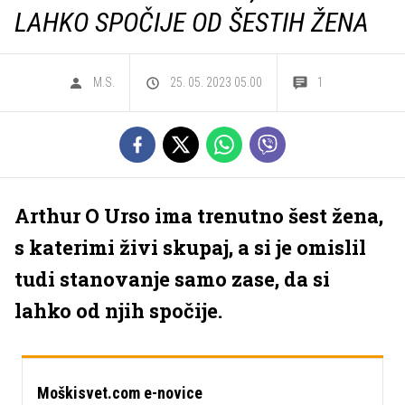
LAHKO SPOČIJE OD ŠESTIH ŽENA
M.S.
25. 05. 2023 05.00
1
Arthur O Urso ima trenutno šest žena,
s katerimi živi skupaj, a si je omislil
tudi stanovanje samo zase, da si
lahko od njih spočije.
Moškisvet.com e-novice