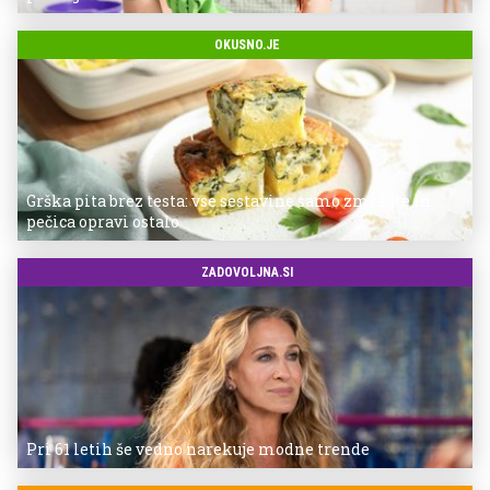
OKUSNO.JE
Grška pita brez testa: vse sestavine samo zmešate in
pečica opravi ostalo
ZADOVOLJNA.SI
Pri 61 letih še vedno narekuje modne trende