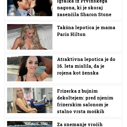
igralka iz Prvinskega
nagona, ki je skoraj
zasenčila Sharon Stone
Takšna lepotica je mama
Paris Hilton
Atraktivna lepotica je do
16. leta mislila, da je
rojena kot ženska
Frizerka z bujnim
dekoltejem: pred njenim
frizerskim salonom je
stalno vrsta moških
Za snemanje vročih