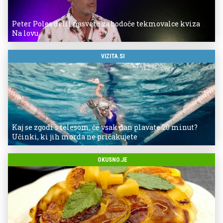
Peter Poles delil nasvete za bodoče tekmovalce kviza
Na lovu
VIZITA.SI
Kaj se zgodi s telesom, če vsak dan plavate 20 minut?
Učinki, ki jih morda ne pričakujete
OKUSNO.JE