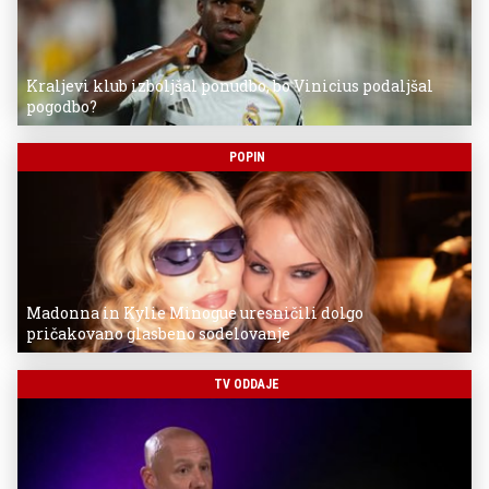
Kraljevi klub izboljšal ponudbo, bo Vinicius podaljšal
pogodbo?
POPIN
Madonna in Kylie Minogue uresničili dolgo
pričakovano glasbeno sodelovanje
TV ODDAJE