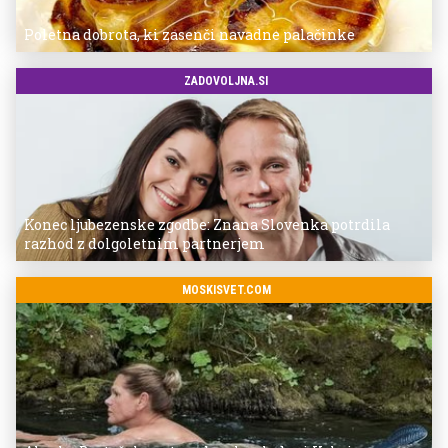
Poletna dobrota, ki zasenči navadne palačinke
ZADOVOLJNA.SI
Konec ljubezenske zgodbe: Znana Slovenka potrdila
razhod z dolgoletnim partnerjem
MOSKISVET.COM