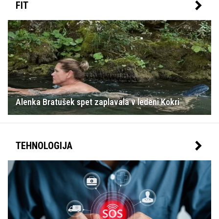
FIT
Alenka Bratušek spet zaplavala v ledeni Kokri
TEHNOLOGIJA