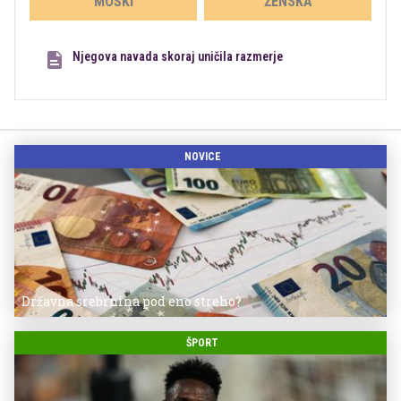
MOŠKI
ŽENSKA
Njegova navada skoraj uničila razmerje
NOVICE
Državna srebrnina pod eno streho?
ŠPORT