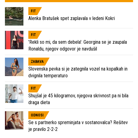
FIT
Alenka Bratušek spet zaplavala v ledeni Kokri
FIT
'Rekli so mi, da sem debela': Georgina se je zaupala
Ronaldu, njegov odgovor je navdušil
ZABAVA
Slovenska pevka si je zategnila vozel na kopalkah in
dvignila temperaturo
FIT
Shujšal je 45 kilogramov, njegova skrivnost pa ni bila
draga dieta
ODNOSI
Se s partnerko spreminjata v sostanovalca? Rešitev
je pravilo 2-2-2