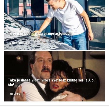
To je najslabši čas za pranje avtomobila
VISOKI OBRATI
Tako je danes videti vroča Yvette iz kultne serije Alo,
Alo!
FILM/TV