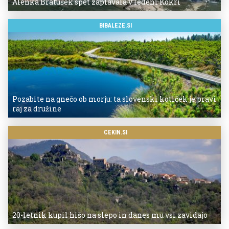
Alenka Bratušek spet zaplavala v ledeni Kokri
BIBALEZE.SI
Pozabite na gnečo ob morju: ta slovenski kotiček je pravi
raj za družine
CEKIN.SI
20-letnik kupil hišo na slepo in danes mu vsi zavidajo