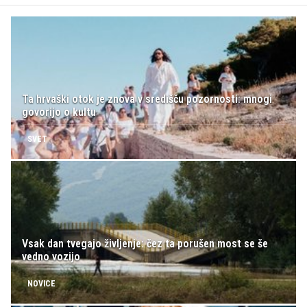
Ta hrvaški otok je znova v središču pozornosti: mnogi
govorijo o kultu
SVET
Vsak dan tvegajo življenje: čez ta porušen most se še
vedno vozijo
NOVICE