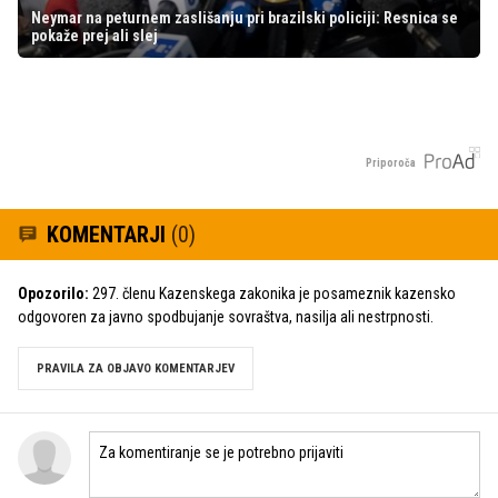
Neymar na peturnem zaslišanju pri brazilski policiji: Resnica se
pokaže prej ali slej
Priporoča
KOMENTARJI
(0)
Opozorilo:
297. členu Kazenskega zakonika je posameznik kazensko
odgovoren za javno spodbujanje sovraštva, nasilja ali nestrpnosti.
PRAVILA ZA OBJAVO KOMENTARJEV