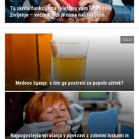
Ta skrita funkcija na telefonu vam lahko reši
življenje – večina ljudi je nima nastavljene
OGLAS
Medeno žganje: s čim ga postreči za popoln užitek?
Najpogostejša vprašanja v povezavi z zobnimi luskami in