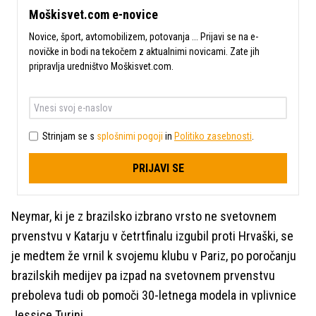
Moškisvet.com e-novice
Novice, šport, avtomobilizem, potovanja ... Prijavi se na e-
novičke in bodi na tekočem z aktualnimi novicami. Zate jih
pripravlja uredništvo Moškisvet.com.
Strinjam se s
splošnimi pogoji
in
Politiko zasebnosti
.
PRIJAVI SE
Neymar, ki je z brazilsko izbrano vrsto ne svetovnem
prvenstvu v Katarju v četrtfinalu izgubil proti Hrvaški, se
je medtem že vrnil k svojemu klubu v Pariz, po poročanju
brazilskih medijev pa izpad na svetovnem prvenstvu
preboleva tudi ob pomoči 30-letnega modela in vplivnice
Jessice Turini.