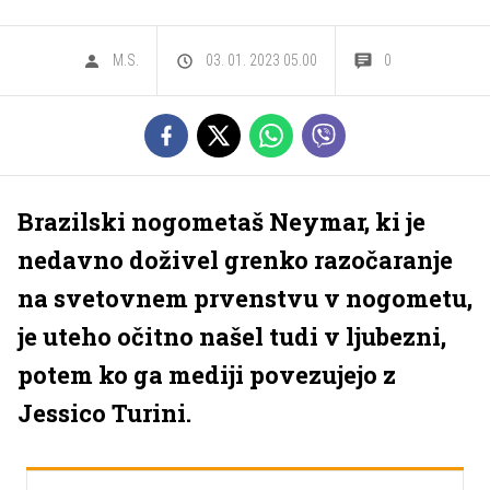
M.S.
03. 01. 2023 05.00
0
Brazilski nogometaš Neymar, ki je
nedavno doživel grenko razočaranje
na svetovnem prvenstvu v nogometu,
je uteho očitno našel tudi v ljubezni,
potem ko ga mediji povezujejo z
Jessico Turini.