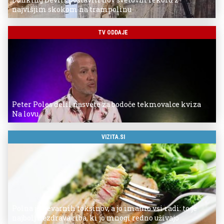
najvišjim skokom na trampolinu
TV ODDAJE
Peter Poles delil nasvete za bodoče tekmovalce kviza
Na lovu
VIZITA.SI
Polna je nevarnih toksinov, a jo imamo vsi radi: to je
najbolj nezdrava riba, ki jo mnogi redno uživajo