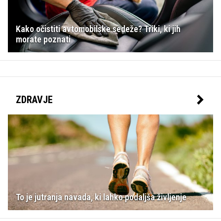
Kako očistiti avtomobilske sedeže? Triki, ki jih
morate poznati
ZDRAVJE
To je jutranja navada, ki lahko podaljša življenje