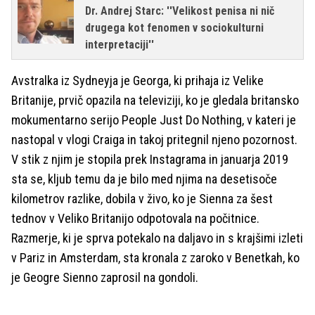
Dr. Andrej Starc: ''Velikost penisa ni nič
drugega kot fenomen v sociokulturni
interpretaciji''
Avstralka iz Sydneyja je Georga, ki prihaja iz Velike
Britanije, prvič opazila na televiziji, ko je gledala britansko
mokumentarno serijo People Just Do Nothing, v kateri je
nastopal v vlogi Craiga in takoj pritegnil njeno pozornost.
V stik z njim je stopila prek Instagrama in januarja 2019
sta se, kljub temu da je bilo med njima na desetisoče
kilometrov razlike, dobila v živo, ko je Sienna za šest
tednov v Veliko Britanijo odpotovala na počitnice.
Razmerje, ki je sprva potekalo na daljavo in s krajšimi izleti
v Pariz in Amsterdam, sta kronala z zaroko v Benetkah, ko
je Geogre Sienno zaprosil na gondoli.