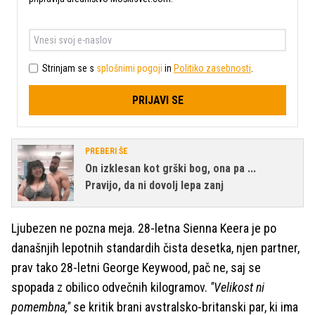
Strinjam se s
splošnimi pogoji
in
Politiko zasebnosti
.
PRIJAVI SE
PREBERI ŠE
On izklesan kot grški bog, ona pa ...
Pravijo, da ni dovolj lepa zanj
Ljubezen ne pozna meja. 28-letna Sienna Keera je po
današnjih lepotnih standardih čista desetka, njen partner,
prav tako 28-letni George Keywood, pač ne, saj se
spopada z obilico odvečnih kilogramov.
''Velikost ni
pomembna,''
se kritik brani avstralsko-britanski par, ki ima