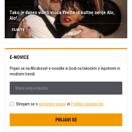
Tako je danes videti vroča Yvette iz kultne serije Alo,
Alo!
FILM/TV
E-NOVICE
Prijavi se na Moskisvet e-novičke in bodi na tekočem z lepotnimi in
modnimi trendi.
Strinjam se s
splošnimi pogoji
in
Politiko zasebnosti
.
PRIJAVI SE