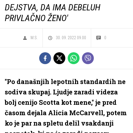
DEJSTVA, DA IMA DEBELUH
PRIVLAČNO ŽENO'
M.S.
30. 09. 2022 09.00
0
''Po današnjih lepotnih standardih ne
sodiva skupaj. Ljudje zaradi videza
bolj cenijo Scotta kot mene,'' je pred
časom dejala Alicia McCarvell, potem
ko je par na spletu delil vsakdanji