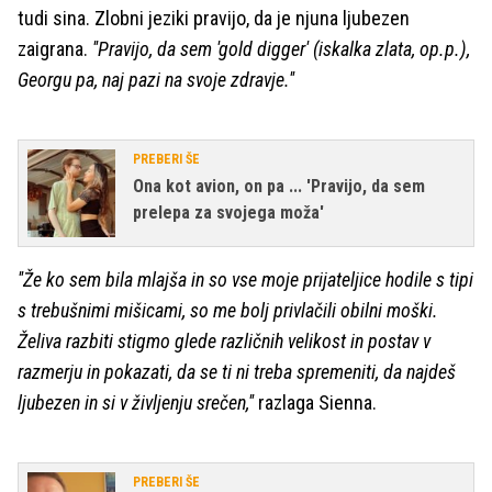
tudi sina. Zlobni jeziki pravijo, da je njuna ljubezen
zaigrana.
''Pravijo, da sem 'gold digger' (iskalka zlata, op.p.),
Georgu pa, naj pazi na svoje zdravje.''
PREBERI ŠE
Ona kot avion, on pa ... 'Pravijo, da sem
prelepa za svojega moža'
''Že ko sem bila mlajša in so vse moje prijateljice hodile s tipi
s trebušnimi mišicami, so me bolj privlačili obilni moški.
Želiva razbiti stigmo glede različnih velikost in postav v
razmerju in pokazati, da se ti ni treba spremeniti, da najdeš
ljubezen in si v življenju srečen,''
razlaga Sienna.
PREBERI ŠE