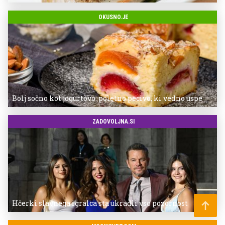
OKUSNO.JE
Bolj sočno kot jogurtovo: poletno pecivo, ki vedno uspe
ZADOVOLJNA.SI
Hčerki slavnega igralca sta ukradli vso pozornost