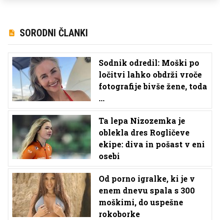
SORODNI ČLANKI
Sodnik odredil: Moški po
ločitvi lahko obdrži vroče
fotografije bivše žene, toda
...
Ta lepa Nizozemka je
oblekla dres Rogličeve
ekipe: diva in pošast v eni
osebi
Od porno igralke, ki je v
enem dnevu spala s 300
moškimi, do uspešne
rokoborke