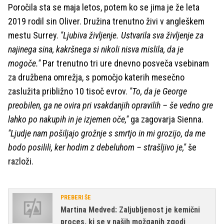
Poročila sta se maja letos, potem ko se jima je že leta
2019 rodil sin Oliver. Družina trenutno živi v angleškem
mestu Surrey.
''Ljubiva življenje. Ustvarila sva življenje za
najinega sina, kakršnega si nikoli nisva mislila, da je
mogoče.''
Par trenutno tri ure dnevno posveča vsebinam
za družbena omrežja, s pomočjo katerih mesečno
zaslužita približno 10 tisoč evrov.
''To, da je George
preobilen, ga ne ovira pri vsakdanjih opravilih – še vedno gre
lahko po nakupih in je izjemen oče,''
ga zagovarja Sienna.
''Ljudje nam pošiljajo grožnje s smrtjo in mi grozijo, da me
bodo posilili, ker hodim z debeluhom – strašljivo je,''
še
razloži.
PREBERI ŠE
Martina Medved: Zaljubljenost je kemični
proces, ki se v naših možganih zgodi