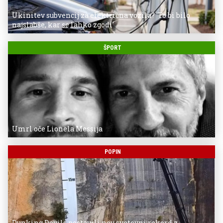
Ukinitev subvencij za električna vozila? 'To bi bilo
najslabše, kar se lahko zgodi'
ŠPORT
Umrl oče Lionela Messija
POPIN
Dunking Devils postavili nov svetovni rekord z