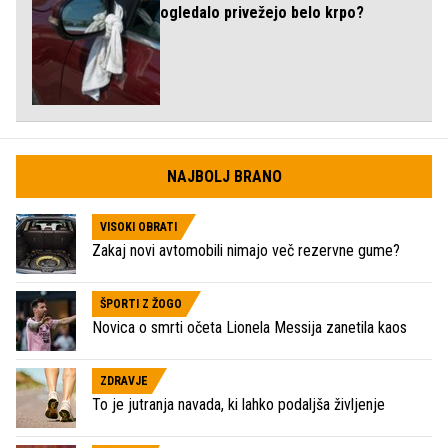
ogledalo privežejo belo krpo?
NAJBOLJ BRANO
VISOKI OBRATI
Zakaj novi avtomobili nimajo več rezervne gume?
ŠPORTI Z ŽOGO
Novica o smrti očeta Lionela Messija zanetila kaos
ZDRAVJE
To je jutranja navada, ki lahko podaljša življenje