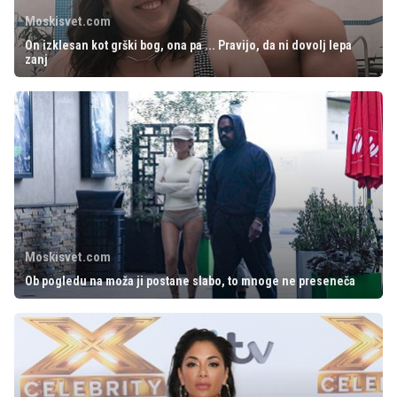
Moskisvet.com
On izklesan kot grški bog, ona pa ... Pravijo, da ni dovolj lepa
zanj
Moskisvet.com
Ob pogledu na moža ji postane slabo, to mnoge ne preseneča