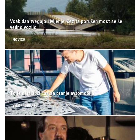
Vsak dan tvegajo življenje: čez ta porušen most se še
vedno vozijo
NOVICE
To je najslabši čas za pranje avtomobila
VISOKI OBRATI