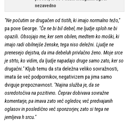
nezavedno
''Ne počutim se drugačen od tistih, ki imajo normalno težo,''
pa pove George.
''Če ne bi bil debel, me ljudje sploh ne bi
opazili. Obsojajo me, ker sem obilen, medtem ko moški, ki
imajo radi obilnejše ženske, tega niso deležni. Ljudje ne
prenesejo dejstva, da ima debeluh privlačno ženo. Moje srce
je strto, ko vidim, da ljudje napadajo druge samo zato, ker so
drugačni.''
Kljub temu da sta deležna veliko sovražnosti,
imata še več podpornikov, negativizem pa jima samo
dviguje prepoznavnost.
''Najina služba je, da se
osredotočiva na pozitivno. Čeprav dobivava sovražne
komentarje, pa imava zato več ogledov, več predvajanih
oglasov in posledično več sponzorjev, zato si tega ne
jemljeva h srcu.''