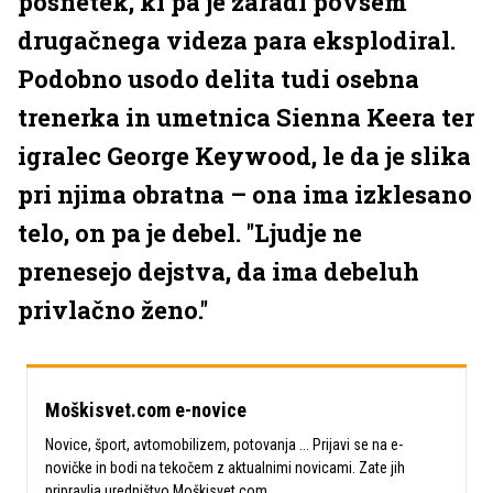
posnetek, ki pa je zaradi povsem
drugačnega videza para eksplodiral.
Podobno usodo delita tudi osebna
trenerka in umetnica Sienna Keera ter
igralec George Keywood, le da je slika
pri njima obratna – ona ima izklesano
telo, on pa je debel. ''Ljudje ne
prenesejo dejstva, da ima debeluh
privlačno ženo.''
Moškisvet.com e-novice
Novice, šport, avtomobilizem, potovanja ... Prijavi se na e-
novičke in bodi na tekočem z aktualnimi novicami. Zate jih
pripravlja uredništvo Moškisvet.com.