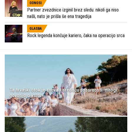
ODNOSI
Partner zvezdnice izginil brez sledu: nikoli ga niso
našli, nato je prišla še ena tragedija
GLASBA
Rock legenda končuje kariero, čaka na operacijo srca
Ta hrvaški otok je znova v središču pozornosti: mnogi
govorijo o kultu
SVET