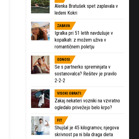
Alenka Bratušek spet zaplavala v
ledeni Kokri
ZABAVA
Igralka pri 51 letih navdušuje v
kopalkah: z možem uživa v
romantičnem poletju
ODNOSI
Se s partnerko spreminjata v
sostanovalca? Rešitev je pravilo
2-2-2
VISOKI OBRATI
Zakaj nekateri vozniki na vzvratno
ogledalo privežejo belo krpo?
FIT
Shujšal je 45 kilogramov, njegova
skrivnost pa ni bila draga dieta