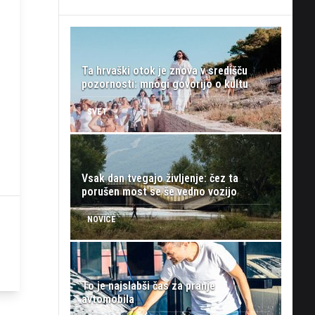
Ta hrvaški otok je znova v središču
pozornosti: mnogi govorijo o kultu
SVET
Vsak dan tvegajo življenje: čez ta
porušen most se še vedno vozijo
NOVICE
To je najslabši čas za pranje
avtomobila