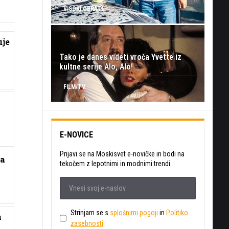
VISOKI OBRATI
uje
Tako je danes videti vroča Yvette iz
kultne serije Alo, Alo!
FILM/TV
E-NOVICE
Prijavi se na Moskisvet e-novičke in bodi na
ša
tekočem z lepotnimi in modnimi trendi.
Strinjam se s
splošnimi pogoji
in
Politiko
a
zasebnosti
.