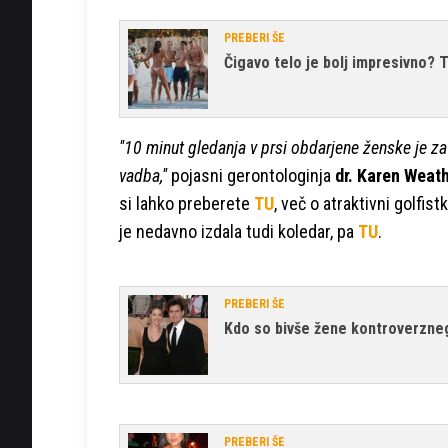
PREBERI ŠE
Čigavo telo je bolj impresivno? 
''10 minut gledanja v prsi obdarjene ženske je 
vadba,''
pojasni gerontologinja
dr. Karen Weat
si lahko preberete
TU
, več o atraktivni golfis
je nedavno izdala tudi koledar, pa
TU
.
PREBERI ŠE
Kdo so bivše žene kontroverzneg
PREBERI ŠE