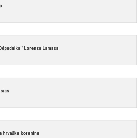
o
''Odpadnika'' Lorenza Lamasa
esias
ma hrvaške korenine