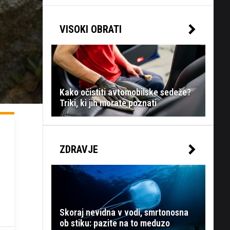
VISOKI OBRATI
Kako očistiti avtomobilske sedeže?
Triki, ki jih morate poznati
ZDRAVJE
Skoraj nevidna v vodi, smrtonosna
ob stiku: pazite na to meduzo