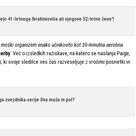
Telo 41-letnega Ibrahimovića ali njegove 52-letne žene?
za moški organizem enako učinkovito kot 30-minutna aerobna
herby
.
Več o izsledkih raziskave, na katero se naslanja Paige,
tki, ki svoje sledilce ves čas razveseljuje z vročimi posnetki in
a zvezdnika serije Dva moža in pol?