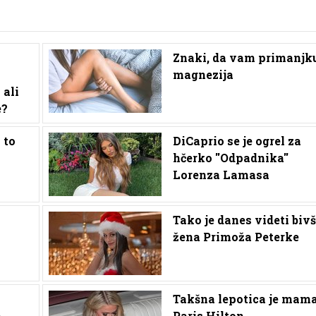
Znaki, da vam primanjk
magnezija
 ali
e?
 to
DiCaprio se je ogrel za
hčerko ''Odpadnika''
Lorenza Lamasa
Tako je danes videti biv
žena Primoža Peterke
Takšna lepotica je mam
a
Paris Hilton