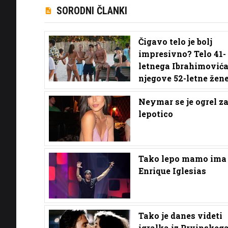
SORODNI ČLANKI
Čigavo telo je bolj
impresivno? Telo 41-
letnega Ibrahimovića
njegove 52-letne žen
Neymar se je ogrel za
lepotico
Tako lepo mamo ima
Enrique Iglesias
Tako je danes videti
igralka iz Prvinskeg