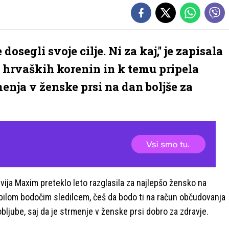
 dosegli svoje cilje. Ni za kaj,'' je zapisala
 hrvaških korenin in k temu pripela
menja v ženske prsi na dan boljše za
revija Maxim preteklo leto razglasila za najlepšo žensko na
vabilom bodočim sledilcem, češ da bodo ti na račun občudovanja
obljube, saj da je strmenje v ženske prsi dobro za zdravje.