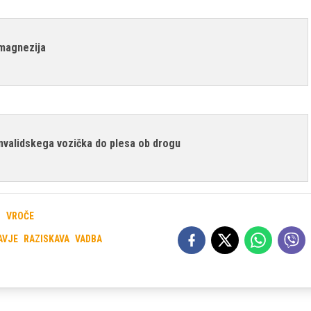
 magnezija
 invalidskega vozička do plesa ob drogu
I
VROČE
AVJE
RAZISKAVA
VADBA