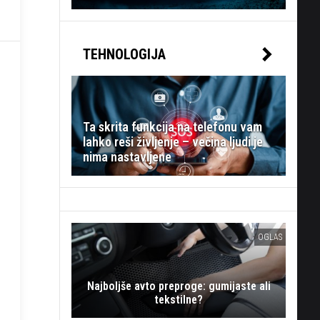
TEHNOLOGIJA
Ta skrita funkcija na telefonu vam
lahko reši življenje – večina ljudi je
nima nastavljene
OGLAS
Najboljše avto preproge: gumijaste ali
tekstilne?