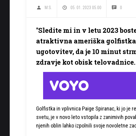
M.S.
05. 01. 2023 05.00
0
''Sledite mi in v letu 2023 boste
atraktivna ameriška golfistka
ugotovitev, da je 10 minut str
zdravje kot obisk telovadnice.
Golfistka in vplivnica Paige Spiranac, ki jo je 
svetu, je v novo leto vstopila z zanimivih po
njenih oblin lahko izpolnili svoje novoletne za