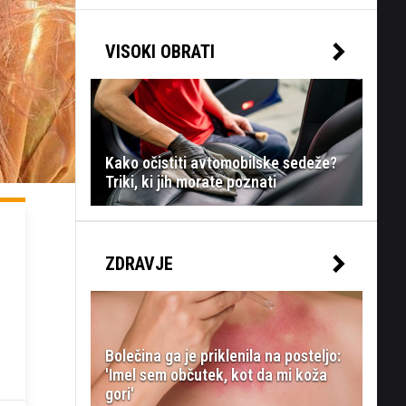
VISOKI OBRATI
Kako očistiti avtomobilske sedeže?
Triki, ki jih morate poznati
ZDRAVJE
Bolečina ga je priklenila na posteljo:
'Imel sem občutek, kot da mi koža
gori'