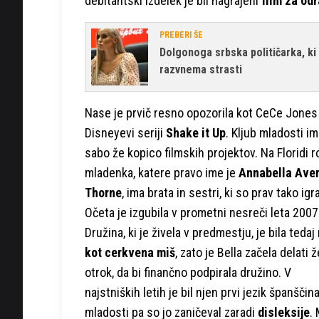
debitantski izdelek je bil nagrajeni
film za od
PREBERI ŠE
Dolgonoga srbska političarka, ki
razvnema strasti
Nase je prvič resno opozorila kot CeCe Jones
Disneyevi seriji
Shake it Up
. Kljub mladosti im
sabo že kopico filmskih projektov. Na Floridi r
mladenka, katere pravo ime je
Annabella Ave
Thorne
, ima brata in sestri, ki so prav tako igra
Očeta je izgubila v prometni nesreči leta 2007
Družina, ki je živela v predmestju, je bila tedaj
kot cerkvena miš
, zato je Bella začela delati 
otrok, da bi finančno podpirala družino. V
najstniških letih je bil njen prvi jezik španščina
mladosti pa so jo zaničeval zaradi
disleksije
.