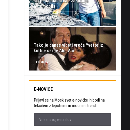
To je najslabši čas za pranje
avtomobila
VISOKI OBRATI
Tako je danes videti vroča Yvette iz
kultne serije Alo, Alo!
FILM/TV
E-NOVICE
Prijavi se na Moskisvet e-novičke in bodi na
tekočem z lepotnimi in modnimi trendi.