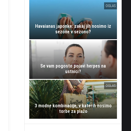
OGLAS
Havaianas japonke: zakaj jih nosimo iz
sezone v sezono?
Se vam pogosto pojavi herpes na
ustnici?
OGLAS
3 modne kombinacije, v katerih nosimo
torbe za plažo