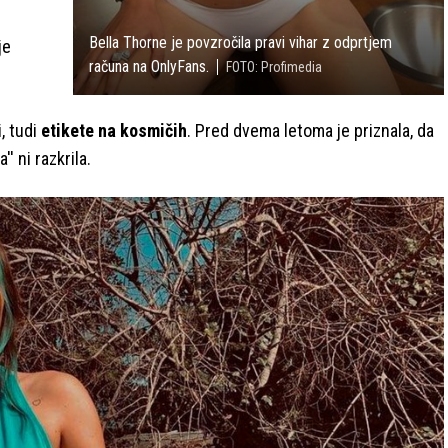
Bella Thorne je povzročila pravi vihar z odprtjem
je
računa na OnlyFans.
FOTO: Profimedia
, tudi
etikete na kosmičih
. Pred dvema letoma je priznala, da
a'' ni razkrila.