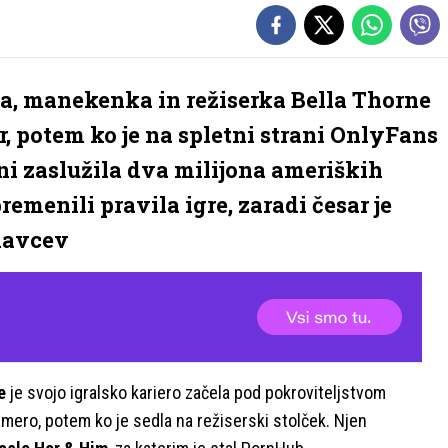
a, manekenka in režiserka Bella Thorne
ar, potem ko je na spletni strani OnlyFans
ni zaslužila dva milijona ameriških
premenili pravila igre, zaradi česar je
elavcev
e
je svojo igralsko kariero začela pod pokroviteljstvom
kamero, potem ko je sedla na režiserski stolček. Njen