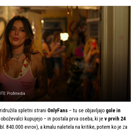
OTO: Profimedia
pridružila spletni strani
OnlyFans
– tu se objavljajo
gole in
h oboževalci kupujejo – in postala prva oseba, ki je
v prvih 24
bl. 840.000 evrov), a kmalu naletela na kritike, potem ko je za