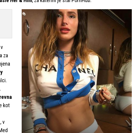
rasle Her & Him
, za katerim je stal PornHub.
 v
a za
ojena
ry
lci.
.
revna
že kot
, v
 Med