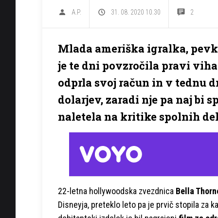
A.P.
31. 08. 2020 10.30
2
Mlada ameriška igralka, pevk
je te dni povzročila pravi vih
odprla svoj račun in v tednu d
dolarjev, zaradi nje pa naj bi s
naletela na kritike spolnih d
22-letna hollywoodska zvezdnica
Bella Thorn
Disneyja, preteklo leto pa je prvič stopila za 