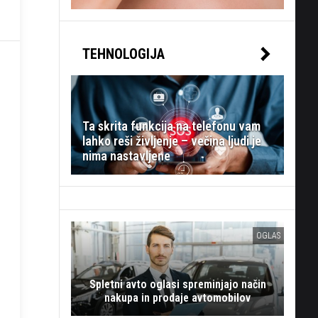
TEHNOLOGIJA
Ta skrita funkcija na telefonu vam
lahko reši življenje – večina ljudi je
nima nastavljene
OGLAS
Spletni avto oglasi spreminjajo način
nakupa in prodaje avtomobilov