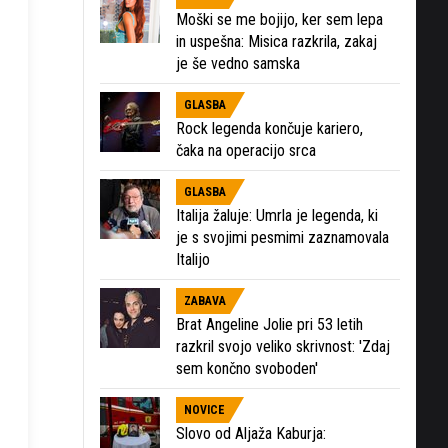
Moški se me bojijo, ker sem lepa
in uspešna: Misica razkrila, zakaj
je še vedno samska
GLASBA
Rock legenda končuje kariero,
čaka na operacijo srca
GLASBA
Italija žaluje: Umrla je legenda, ki
je s svojimi pesmimi zaznamovala
Italijo
ZABAVA
Brat Angeline Jolie pri 53 letih
razkril svojo veliko skrivnost: 'Zdaj
sem končno svoboden'
NOVICE
Slovo od Aljaža Kaburja: