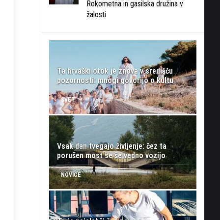
Rokometna in gasilska družina v
žalosti
Ta hrvaški otok je znova v središču
pozornosti: mnogi govorijo o kultu
SVET
Vsak dan tvegajo življenje: čez ta
porušen most se še vedno vozijo
NOVICE