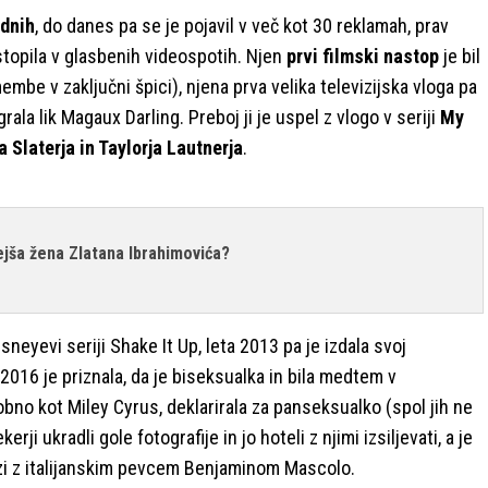
ednih
, do danes pa se je pojavil v več kot 30 reklamah, prav
astopila v glasbenih videospotih. Njen
prvi filmski nastop
je bil
mbe v zaključni špici), njena prva velika televizijska vloga pa
 igrala lik Magaux Darling. Preboj ji je uspel z vlogo v seriji
My
a Slaterja in Taylorja Lautnerja
.
ejša žena Zlatana Ibrahimovića?
neyevi seriji Shake It Up, leta 2013 pa je izdala svoj
2016 je priznala, da je biseksualka in bila medtem v
bno kot Miley Cyrus, deklarirala za panseksualko (spol jih ne
erji ukradli gole fotografije in jo hoteli z njimi izsiljevati, a je
vezi z italijanskim pevcem Benjaminom Mascolo.