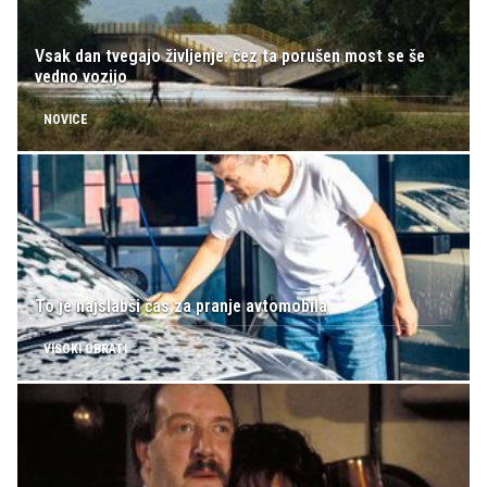
Vsak dan tvegajo življenje: čez ta porušen most se še
vedno vozijo
NOVICE
To je najslabši čas za pranje avtomobila
VISOKI OBRATI