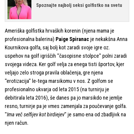
Spoznajte najbolj seksi golfistko na svetu
Ameriška golfistka hrvaških korenin (njena mama je
profesionalna balerina)
Paige Spiranac
je nekakšna Anna
Kournikova golfa, saj bolj kot zaradi svoje igre oz.
uspehov na golf igriščih ''časopisne stolpce'' polni zaradi
svojega videza. Ker golf velja za enega tisti športov, kjer
veljajo zelo stroga pravila oblačenja, gre njena
''erotizacija'' le-tega marsikomu v nos. Z golfom se
profesionalno ukvarja od leta 2015 (na turnirju je
debitirala leta 2016), še danes pa jo marsikdo ne jemlje
resno, turnirje pa je vmes zamenjala za poučevanje golfa.
''
Ima več selfijev kot birdiejev
'' je samo ena od zbadljivk na
njen račun.