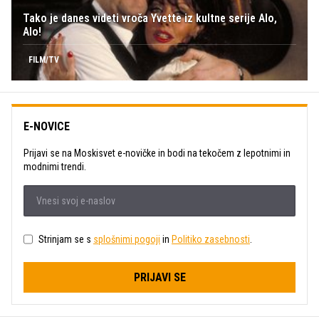
Tako je danes videti vroča Yvette iz kultne serije Alo,
Alo!
FILM/TV
E-NOVICE
Prijavi se na Moskisvet e-novičke in bodi na tekočem z lepotnimi in
modnimi trendi.
Strinjam se s
splošnimi pogoji
in
Politiko zasebnosti
.
PRIJAVI SE