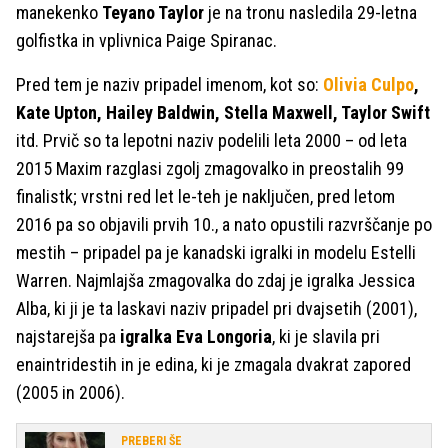
manekenko
Teyano Taylor
je na tronu nasledila 29-letna
golfistka in vplivnica Paige Spiranac.
Pred tem je naziv pripadel imenom, kot so:
Olivia Culpo
,
Kate Upton, Hailey Baldwin, Stella Maxwell, Taylor Swift
itd. Prvič so ta lepotni naziv podelili leta 2000 – od leta
2015 Maxim razglasi zgolj zmagovalko in preostalih 99
finalistk; vrstni red let le-teh je naključen, pred letom
2016 pa so objavili prvih 10., a nato opustili razvrščanje po
mestih – pripadel pa je kanadski igralki in modelu Estelli
Warren. Najmlajša zmagovalka do zdaj je igralka Jessica
Alba, ki ji je ta laskavi naziv pripadel pri dvajsetih (2001),
najstarejša pa
igralka Eva Longoria
, ki je slavila pri
enaintridestih in je edina, ki je zmagala dvakrat zapored
(2005 in 2006).
PREBERI ŠE