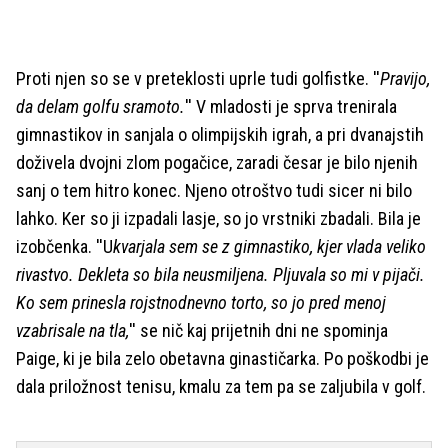
Proti njen so se v preteklosti uprle tudi golfistke. ''
Pravijo,
da delam golfu sramoto.
'' V mladosti je sprva trenirala
gimnastikov in sanjala o olimpijskih igrah, a pri dvanajstih
doživela dvojni zlom pogačice, zaradi česar je bilo njenih
sanj o tem hitro konec. Njeno otroštvo tudi sicer ni bilo
lahko. Ker so ji izpadali lasje, so jo vrstniki zbadali. Bila je
izobčenka. ''U
kvarjala sem se z gimnastiko, kjer vlada veliko
rivastvo. Dekleta so bila neusmiljena. Pljuvala so mi v pijači.
Ko sem prinesla rojstnodnevno torto, so jo pred menoj
vzabrisale na tla,
'' se nič kaj prijetnih dni ne spominja
Paige, ki je bila zelo obetavna ginastičarka. Po poškodbi je
dala priložnost tenisu, kmalu za tem pa se zaljubila v golf.