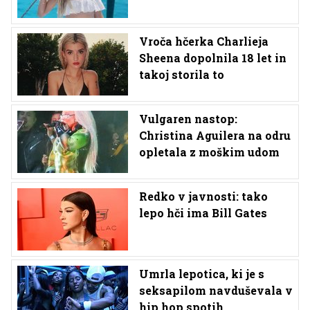
Vroča hčerka Charlieja
Sheena dopolnila 18 let in
takoj storila to
Vulgaren nastop:
Christina Aguilera na odru
opletala z moškim udom
Redko v javnosti: tako
lepo hči ima Bill Gates
Umrla lepotica, ki je s
seksapilom navduševala v
hip hop spotih