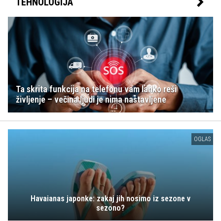
TEHNOLOGIJA
Ta skrita funkcija na telefonu vam lahko reši
življenje – večina ljudi je nima nastavljene
OGLAS
Havaianas japonke: zakaj jih nosimo iz sezone v
sezono?