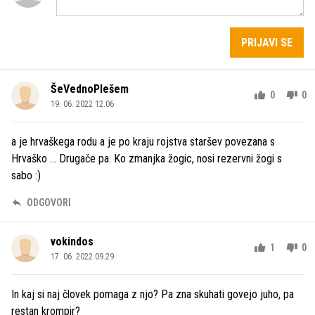
PRIJAVI SE
ŠeVednoPlešem
0
0
19. 06. 2022 12.06
a je hrvaškega rodu a je po kraju rojstva staršev povezana s
Hrvaško ... Drugače pa. Ko zmanjka žogic, nosi rezervni žogi s
sabo :)
ODGOVORI
vokindos
1
0
17. 06. 2022 09.29
In kaj si naj človek pomaga z njo? Pa zna skuhati govejo juho, pa
restan krompir?