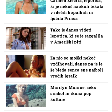
Carmen Electra, lepotica,
ki je nekoč naokoli tekala
v rdečih kopalkah in
ljubila Princa
Tako je danes videti
lepotica, ki se je razgalila
v Ameriški piti
Za njo so moški nekoč
vzdihovali, danes pa je le
še bleda senca ene najbolj
vročih igralk
Marilyn Monroe: seks
simbol in ikona pop
kulture