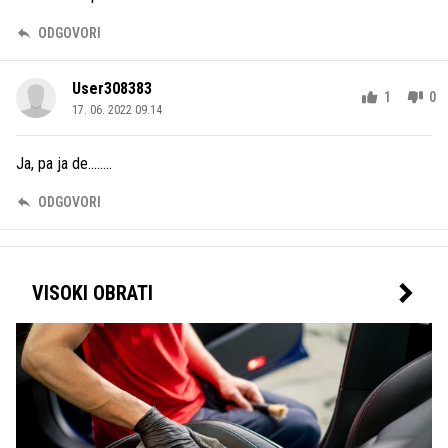
ODGOVORI
User308383
1
0
17. 06. 2022 09.14
Ja, pa ja de........
ODGOVORI
VISOKI OBRATI