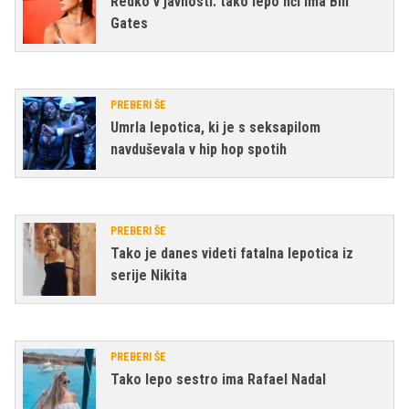
Redko v javnosti: tako lepo hči ima Bill
Gates
PREBERI ŠE
Umrla lepotica, ki je s seksapilom
navduševala v hip hop spotih
PREBERI ŠE
Tako je danes videti fatalna lepotica iz
serije Nikita
PREBERI ŠE
Tako lepo sestro ima Rafael Nadal