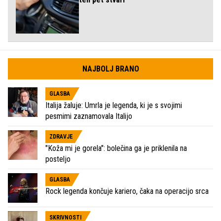
NAJBOLJ BRANO
GLASBA
Italija žaluje: Umrla je legenda, ki je s svojimi
pesmimi zaznamovala Italijo
ZDRAVJE
"Koža mi je gorela": bolečina ga je priklenila na
posteljo
GLASBA
Rock legenda končuje kariero, čaka na operacijo srca
SKRIVNOSTI