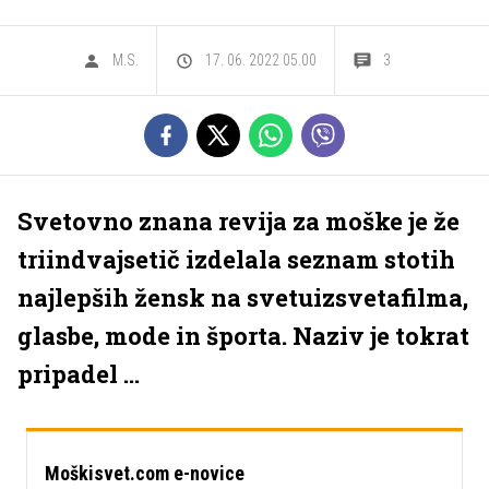
M.S.
17. 06. 2022 05.00
3
Svetovno znana revija za moške je že
triindvajsetič izdelala seznam stotih
najlepših žensk na svetuizsvetafilma,
glasbe, mode in športa. Naziv je tokrat
pripadel ...
Moškisvet.com e-novice