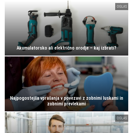
OGLAS
Akumulatorsko ali električno orodje – kaj izbrati?
Najpogostejša vprašanja v povezavi z zobnimi luskami in
zobnimi prevlekami
OGLAS