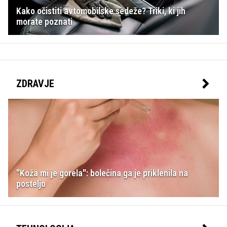
Kako očistiti avtomobilske sedeže? Triki, ki jih
morate poznati
ZDRAVJE
"Koža mi je gorela": bolečina ga je priklenila na
posteljo