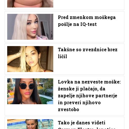
Pred zmenkom moškega
pošlje na IQ-test
Takšne so zvezdnice brez
ličil
Lovka na nezveste moške:
ženske ji plačajo, da
zapelje njihove partnerje
in preveri njihovo
zvestobo
Tako je danes videti