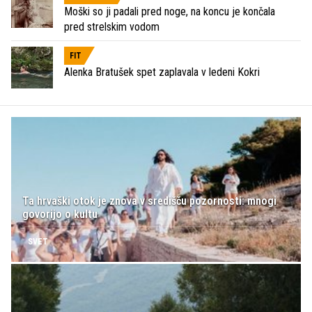
Moški so ji padali pred noge, na koncu je končala
pred strelskim vodom
FIT
Alenka Bratušek spet zaplavala v ledeni Kokri
Ta hrvaški otok je znova v središču pozornosti: mnogi
govorijo o kultu
SVET