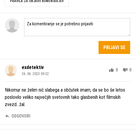
PRAVILA ZA OBJAVO KOMENTARJEV
PRIJAVI SE
exdetektiv
0
0
26. 06. 2023 09.32
Nikomur ne želim nič slabega a občutek imam, da se bo še letos
poslovilo veliko največjih svetovnih tako glasbenih kot filmskih
zvezd...žal.
ODGOVORI