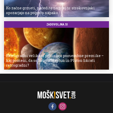
Ko začne grmeti, naredite najprej to: strokovnjaki
opozarjajo na pogosto napako
ZADOVOLJNA.SI
Retrogradni velikani prinašajo pomembne premike –
kaj pomeni, da so Saturn, Neptun in Pluton hkrati
retrogradni?