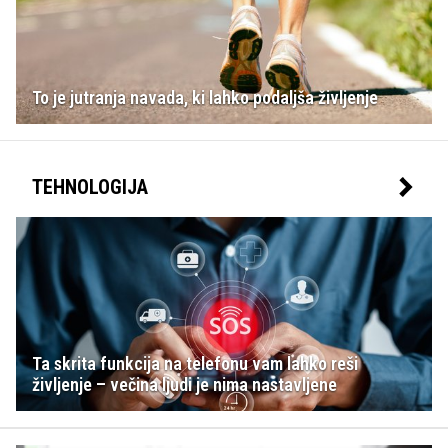
To je jutranja navada, ki lahko podaljša življenje
TEHNOLOGIJA
Ta skrita funkcija na telefonu vam lahko reši
življenje – večina ljudi je nima nastavljene