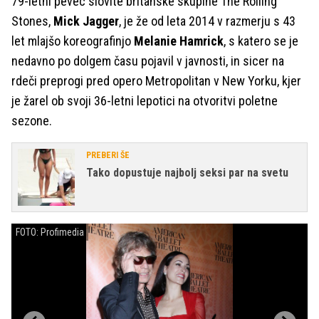
79-letni pevec slovite britanske skupine The Rolling
Stones,
Mick Jagger
, je že od leta 2014 v razmerju s 43
let mlajšo koreografinjo
Melanie Hamrick
, s katero se je
nedavno po dolgem času pojavil v javnosti, in sicer na
rdeči preprogi pred opero Metropolitan v New Yorku, kjer
je žarel ob svoji 36-letni lepotici na otvoritvi poletne
sezone.
PREBERI ŠE
Tako dopustuje najbolj seksi par na svetu
FOTO: Profimedia