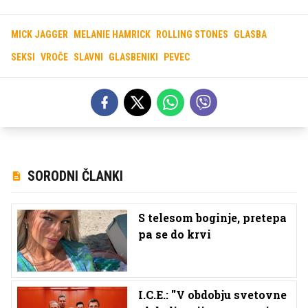
MICK JAGGER
MELANIE HAMRICK
ROLLING STONES
GLASBA
SEKSI
VROČE
SLAVNI
GLASBENIKI
PEVEC
SORODNI ČLANKI
S telesom boginje, pretepa
pa se do krvi
I.C.E.: ''V obdobju svetovne