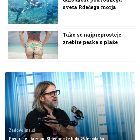
sveta Rdečega morja
Tako se najpreprosteje
znebite peska s plaže
Zadovoljna.si
Govori se, da znani Slovenec že ljubi 25 let mlajšo