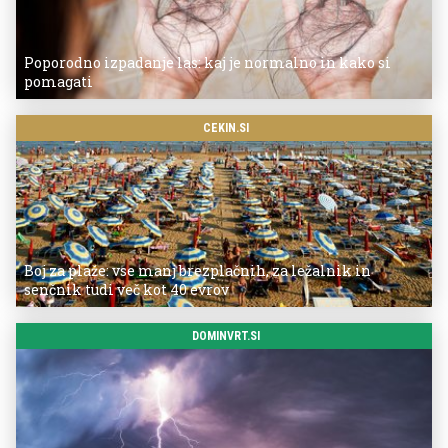
Poporodno izpadanje las: kaj je normalno in kako si
pomagati
CEKIN.SI
Boj za plaže: vse manj brezplačnih, za ležalnik in
senčnik tudi več kot 40 evrov
DOMINVRT.SI