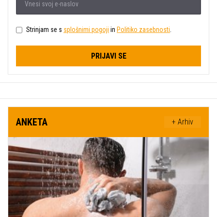
Strinjam se s
splošnimi pogoji
in
Politiko zasebnosti
.
PRIJAVI SE
ANKETA
+ Arhiv