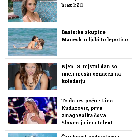
brez ličil
Basistka skupine
Maneskin ljubi to lepotico
Njen 18. rojstni dan so
imeli moški označen na
koledarju
To danes počne Lina
Kuduzović, prva
zmagovalka šova
Slovenija ima talent
Čarobnost podvodnega