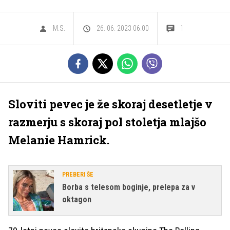
M.S.
26. 06. 2023 06.00
1
Sloviti pevec je že skoraj desetletje v
razmerju s skoraj pol stoletja mlajšo
Melanie Hamrick.
PREBERI ŠE
Borba s telesom boginje, prelepa za v
oktagon