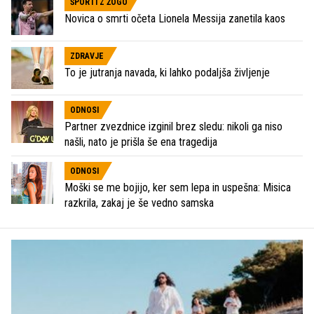
ŠPORTI Z ŽOGO
Novica o smrti očeta Lionela Messija zanetila kaos
ZDRAVJE
To je jutranja navada, ki lahko podaljša življenje
ODNOSI
Partner zvezdnice izginil brez sledu: nikoli ga niso
našli, nato je prišla še ena tragedija
ODNOSI
Moški se me bojijo, ker sem lepa in uspešna: Misica
razkrila, zakaj je še vedno samska