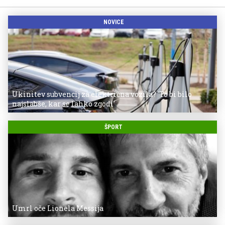
NOVICE
Ukinitev subvencij za električna vozila? 'To bi bilo
najslabše, kar se lahko zgodi'
ŠPORT
Umrl oče Lionela Messija