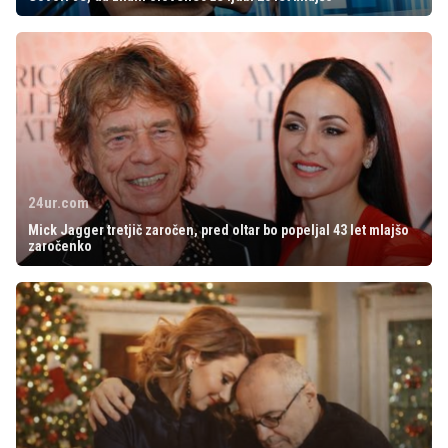
24ur.com
Mick Jagger tretjič zaročen, pred oltar bo popeljal 43 let mlajšo
zaročenko