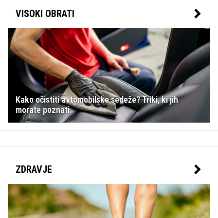
VISOKI OBRATI
Kako očistiti avtomobilske sedeže? Triki, ki jih
morate poznati
ZDRAVJE