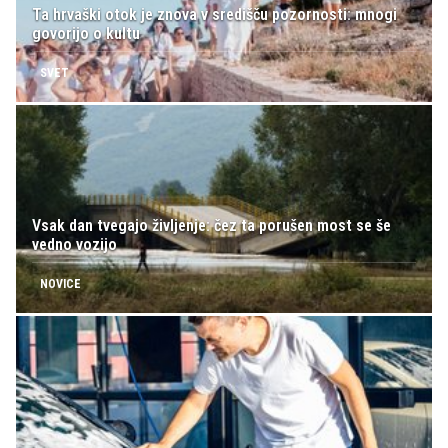
Ta hrvaški otok je znova v središču pozornosti: mnogi
govorijo o kultu
SVET
Vsak dan tvegajo življenje: čez ta porušen most se še
vedno vozijo
NOVICE