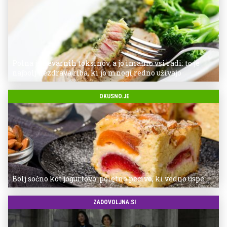
Polna je nevarnih toksinov, a jo imamo vsi radi: to je
najbolj nezdrava riba, ki jo mnogi redno uživajo
OKUSNO.JE
Bolj sočno kot jogurtovo: poletno pecivo, ki vedno uspe
ZADOVOLJNA.SI