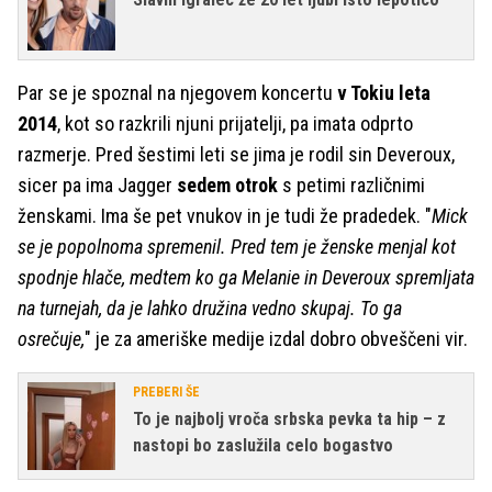
Par se je spoznal na njegovem koncertu
v Tokiu leta
2014
, kot so razkrili njuni prijatelji, pa imata odprto
razmerje. Pred šestimi leti se jima je rodil sin Deveroux,
sicer pa ima Jagger
sedem otrok
s petimi različnimi
ženskami. Ima še pet vnukov in je tudi že pradedek. "
Mick
se je popolnoma spremenil. Pred tem je ženske menjal kot
spodnje hlače, medtem ko ga Melanie in Deveroux spremljata
na turnejah, da je lahko družina vedno skupaj. To ga
osrečuje,
" je za ameriške medije izdal dobro obveščeni vir.
PREBERI ŠE
To je najbolj vroča srbska pevka ta hip – z
nastopi bo zaslužila celo bogastvo