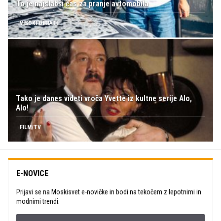
To je najslabši čas za pranje avtomobila
VISOKI OBRATI
Tako je danes videti vroča Yvette iz kultne serije Alo,
Alo!
FILM/TV
E-NOVICE
Prijavi se na Moskisvet e-novičke in bodi na tekočem z lepotnimi in
modnimi trendi.