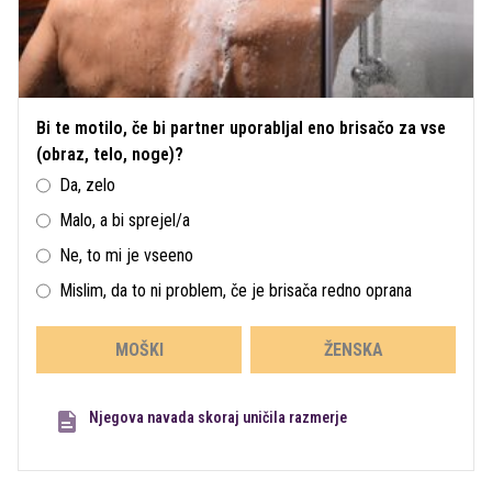
Bi te motilo, če bi partner uporabljal eno brisačo za vse
(obraz, telo, noge)?
Da, zelo
Malo, a bi sprejel/a
Ne, to mi je vseeno
Mislim, da to ni problem, če je brisača redno oprana
MOŠKI
ŽENSKA
Njegova navada skoraj uničila razmerje