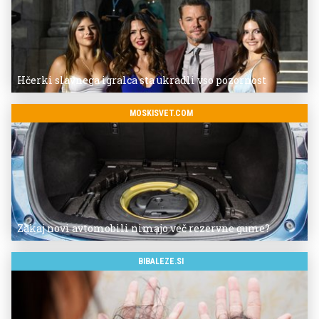
Hčerki slavnega igralca sta ukradli vso pozornost
MOSKISVET.COM
Zakaj novi avtomobili nimajo več rezervne gume?
BIBALEZE.SI