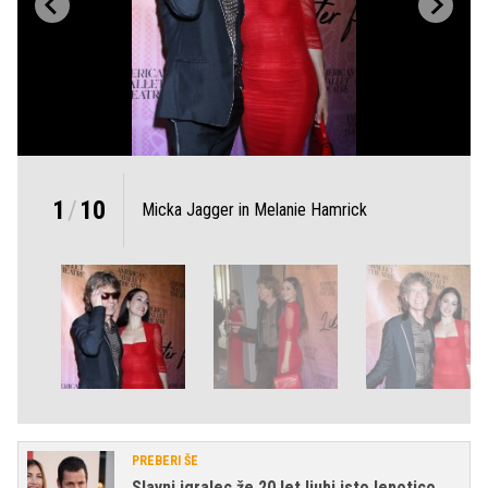
1
/
10
Micka Jagger in Melanie Hamrick
PREBERI ŠE
Slavni igralec že 20 let ljubi isto lepotico