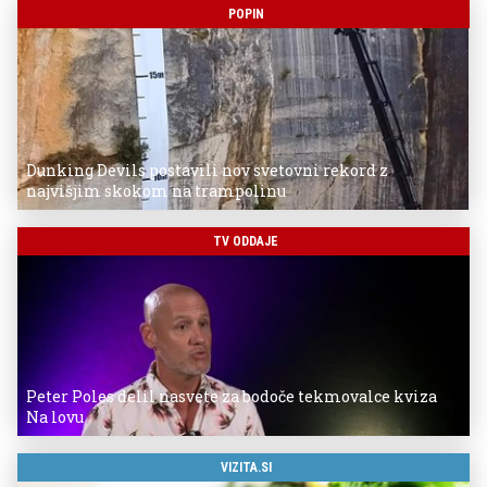
POPIN
Dunking Devils postavili nov svetovni rekord z
najvišjim skokom na trampolinu
TV ODDAJE
Peter Poles delil nasvete za bodoče tekmovalce kviza
Na lovu
VIZITA.SI