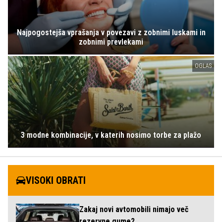
Najpogostejša vprašanja v povezavi z zobnimi luskami in
zobnimi prevlekami
OGLAS
3 modne kombinacije, v katerih nosimo torbe za plažo
VISOKI OBRATI
Zakaj novi avtomobili nimajo več
rezervne gume?