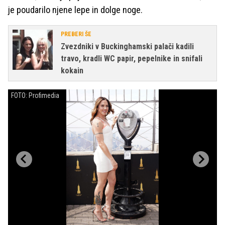
je poudarilo njene lepe in dolge noge.
PREBERI ŠE
Zvezdniki v Buckinghamski palači kadili
travo, kradli WC papir, pepelnike in snifali
kokain
FOTO: Profimedia