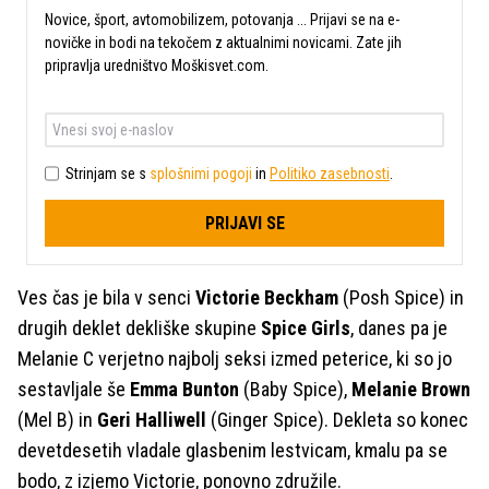
Novice, šport, avtomobilizem, potovanja ... Prijavi se na e-
novičke in bodi na tekočem z aktualnimi novicami. Zate jih
pripravlja uredništvo Moškisvet.com.
Strinjam se s
splošnimi pogoji
in
Politiko zasebnosti
.
PRIJAVI SE
Ves čas je bila v senci
Victorie Beckham
(Posh Spice) in
drugih deklet dekliške skupine
Spice Girls
, danes pa je
Melanie C verjetno najbolj seksi izmed peterice, ki so jo
sestavljale še
Emma Bunton
(Baby Spice),
Melanie Brown
(Mel B) in
Geri Halliwell
(Ginger Spice). Dekleta so konec
devetdesetih vladale glasbenim lestvicam, kmalu pa se
bodo, z izjemo Victorie, ponovno združile.