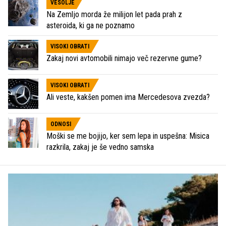
VESOLJE
Na Zemljo morda že milijon let pada prah z
asteroida, ki ga ne poznamo
VISOKI OBRATI
Zakaj novi avtomobili nimajo več rezervne gume?
VISOKI OBRATI
Ali veste, kakšen pomen ima Mercedesova zvezda?
ODNOSI
Moški se me bojijo, ker sem lepa in uspešna: Misica
razkrila, zakaj je še vedno samska