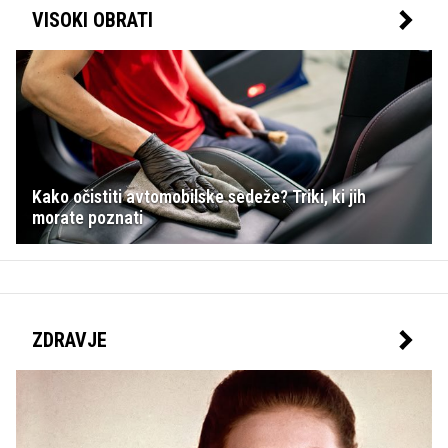
VISOKI OBRATI
Kako očistiti avtomobilske sedeže? Triki, ki jih
morate poznati
ZDRAVJE