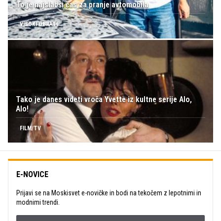
To je najslabši čas za pranje avtomobila
VISOKI OBRATI
Tako je danes videti vroča Yvette iz kultne serije Alo,
Alo!
FILM/TV
E-NOVICE
Prijavi se na Moskisvet e-novičke in bodi na tekočem z lepotnimi in
modnimi trendi.