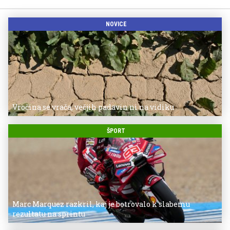
NOVICE
Vročina se vrača, večjih padavin ni na vidiku
ŠPORT
Marc Marquez razkril, kaj je botrovalo k slabemu
rezultatu na sprintu