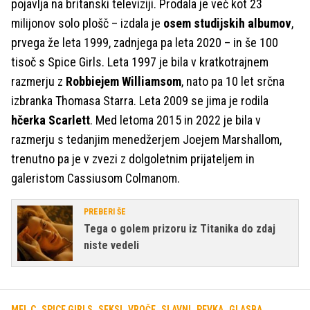
pojavlja na britanski televiziji. Prodala je več kot 23
milijonov solo plošč – izdala je
osem studijskih albumov
,
prvega že leta 1999, zadnjega pa leta 2020 – in še 100
tisoč s Spice Girls. Leta 1997 je bila v kratkotrajnem
razmerju z
Robbiejem Williamsom
, nato pa 10 let srčna
izbranka Thomasa Starra. Leta 2009 se jima je rodila
hčerka Scarlett
. Med letoma 2015 in 2022 je bila v
razmerju s tedanjim menedžerjem Joejem Marshallom,
trenutno pa je v zvezi z dolgoletnim prijateljem in
galeristom Cassiusom Colmanom.
PREBERI ŠE
Tega o golem prizoru iz Titanika do zdaj
niste vedeli
MEL C
SPICE GIRLS
SEKSI
VROČE
SLAVNI
PEVKA
GLASBA