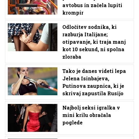
avtobus in začela lupiti
krompir
Odločitev sodnika, ki
razburja Italijane;
otipavanje, ki traja manj
kot 10 sekund, ni spolna
zloraba
Tako je danes videti lepa
Jelena Isinbajeva,
Putinova zaupnica, ki je
skrivaj zapustila Rusijo
Najbolj seksi igralka v
mini krilu obračala
poglede