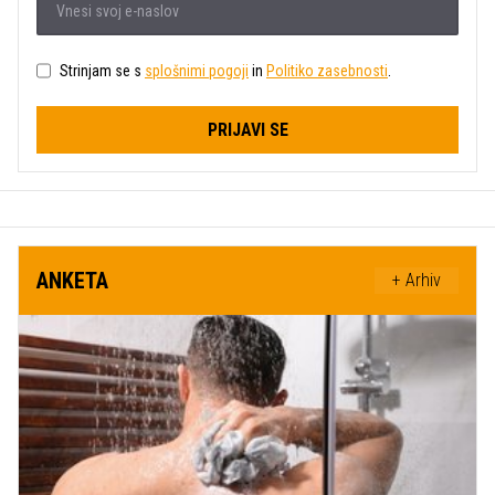
Strinjam se s
splošnimi pogoji
in
Politiko zasebnosti
.
PRIJAVI SE
ANKETA
+ Arhiv