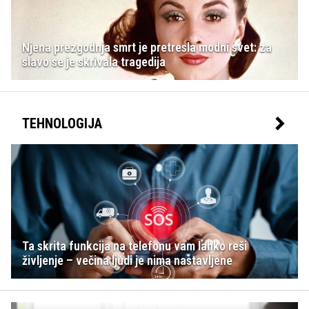
Njena prezgodnja smrt je pretresla modni svet: za
slavo se je skrivala tragedija
TEHNOLOGIJA
Ta skrita funkcija na telefonu vam lahko reši
življenje – večina ljudi je nima nastavljene