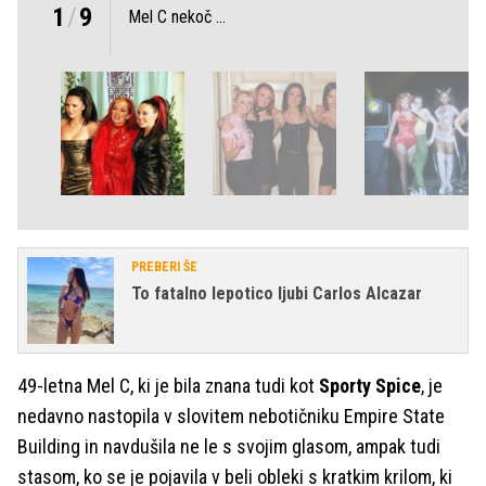
1
/
9
Mel C nekoč ...
PREBERI ŠE
To fatalno lepotico ljubi Carlos Alcazar
49-letna Mel C, ki je bila znana tudi kot
Sporty Spice
, je
nedavno nastopila v slovitem nebotičniku Empire State
Building in navdušila ne le s svojim glasom, ampak tudi
stasom, ko se je pojavila v beli obleki s kratkim krilom, ki