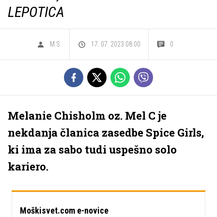
LEPOTICA
M.S.
17. 07. 2023 08.00
0
Melanie Chisholm oz. Mel C je
nekdanja članica zasedbe Spice Girls,
ki ima za sabo tudi uspešno solo
kariero.
Moškisvet.com e-novice