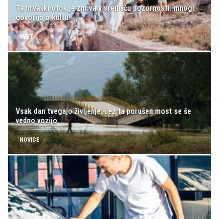
Ta hrvaški otok je znova v središču pozornosti: mnogi
govorijo o kultu
SVET
Vsak dan tvegajo življenje: čez ta porušen most se še
vedno vozijo
NOVICE