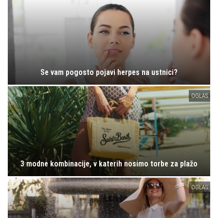
Se vam pogosto pojavi herpes na ustnici?
OGLAS
3 modne kombinacije, v katerih nosimo torbe za plažo
OGLAS