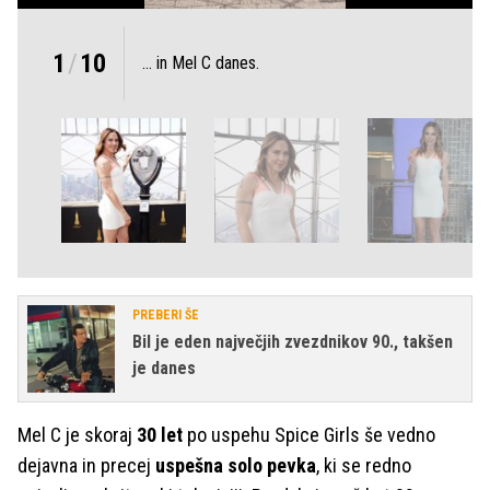
1
/
10
... in Mel C danes.
PREBERI ŠE
Bil je eden največjih zvezdnikov 90., takšen
je danes
Mel C je skoraj
30 let
po uspehu Spice Girls še vedno
dejavna in precej
uspešna solo pevka
, ki se redno