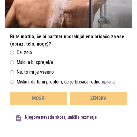
Bi te motilo, če bi partner uporabljal eno brisačo za vse
(obraz, telo, noge)?
Da, zelo
Malo, a bi sprejel/a
Ne, to mi je vseeno
Mislim, da to ni problem, če je brisača redno oprana
MOŠKI
ŽENSKA
Njegova navada skoraj uničila razmerje