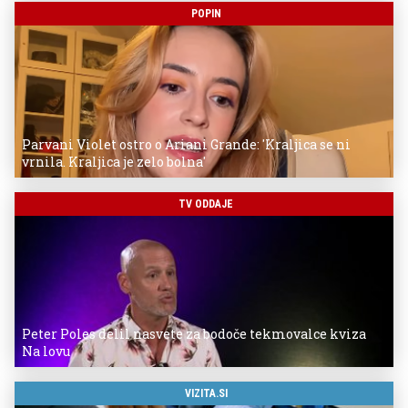
POPIN
Parvani Violet ostro o Ariani Grande: 'Kraljica se ni
vrnila. Kraljica je zelo bolna'
TV ODDAJE
Peter Poles delil nasvete za bodoče tekmovalce kviza
Na lovu
VIZITA.SI