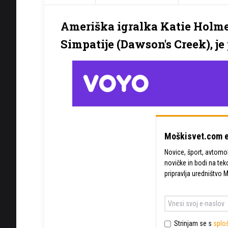
Ameriška igralka Katie Holmes, 
Simpatije (Dawson's Creek), je p
Moškisvet.com e
Novice, šport, avtomobi
novičke in bodi na tek
pripravlja uredništvo 
Strinjam se s
sploš