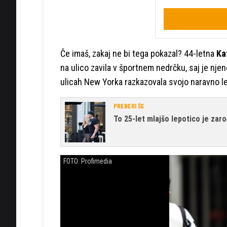
Če imaš, zakaj ne bi tega pokazal? 44-letna
Ka
na ulico zavila v športnem nedrčku, saj je njeno
ulicah New Yorka razkazovala svojo naravno l
PREBERI ŠE
To 25-let mlajšo lepotico je zar
FOTO: Profimedia