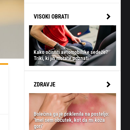
VISOKI OBRATI
Kako očistiti avtomobilske sedeže?
Triki, ki jih morate poznati
ZDRAVJE
Bolečina ga je priklenila na posteljo:
'Imel sem občutek, kot da mi koža
gori'