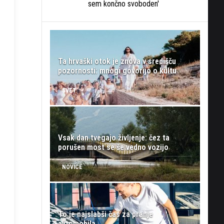
sem končno svoboden'
Ta hrvaški otok je znova v središču
pozornosti: mnogi govorijo o kultu
SVET
Vsak dan tvegajo življenje: čez ta
porušen most se še vedno vozijo
NOVICE
To je najslabši čas za pranje
avtomobila