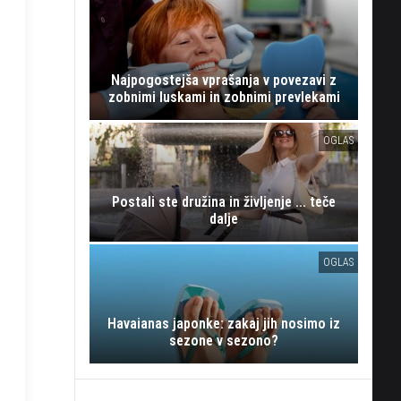
Najpogostejša vprašanja v povezavi z
zobnimi luskami in zobnimi prevlekami
OGLAS
Postali ste družina in življenje ... teče
dalje
OGLAS
Havaianas japonke: zakaj jih nosimo iz
sezone v sezono?