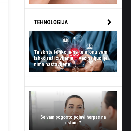
TEHNOLOGIJA
Ta skrita funkcija na telefonu vam
lahko reši življenje – večina ljudi je
nima nastavljene
Se vam pogosto pojavi herpes na
ustnici?