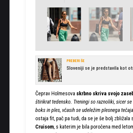
PREBERI ŠE
Sloveniji se je predstavila kot o
Čeprav Holmesova
skrbno skriva svojo zase
štirikrat tedensko. Treningi so raznoliki, sicer s
boks in ples, včasih se udeležim plesnega tečaja,
ostaja fit, pač pa tudi, da se je še bolj zbližal
Cruisom
, s katerim je bila poročena med let