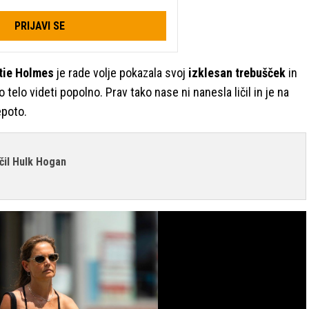
PRIJAVI SE
tie Holmes
je rade volje pokazala svoj
izklesan trebušček
in
 telo videti popolno. Prav tako nase ni nanesla ličil in je na
epoto.
očil Hulk Hogan