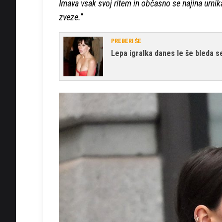
Imava vsak svoj ritem in občasno se najina urnika
zveze.''
PREBERI ŠE
Lepa igralka danes le še bleda 