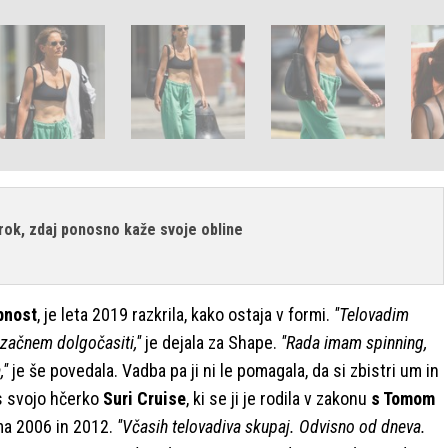
trok, zdaj ponosno kaže svoje obline
bnost
, je leta 2019 razkrila, kako ostaja v formi.
''Telovadim
e začnem dolgočasiti,''
je dejala za Shape.
''Rada imam spinning,
''
je še povedala. Vadba pa ji ni le pomagala, da si zbistri um in
a s svojo hčerko
Suri Cruise
, ki se ji je rodila v zakonu
s Tomom
oma 2006 in 2012.
''Včasih telovadiva skupaj. Odvisno od dneva.