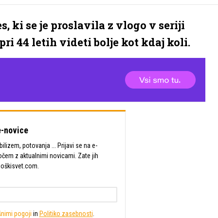
ki se je proslavila z vlogo v seriji
ri 44 letih videti bolje kot kdaj koli.
-novice
lizem, potovanja ... Prijavi se na e-
očem z aktualnimi novicami. Zate jih
Moškisvet.com.
nimi pogoji
in
Politiko zasebnosti
.