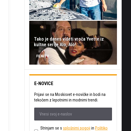
VISOKI OBRATI
Tako je danes videti vroča Yvette iz
kultne serije Alo, Alo!
FILM/TV
E-NOVICE
Prijavi se na Moskisvet e-novičke in bodi na
tekočem z lepotnimi in modnimi trendi.
Strinjam se s
splošnimi pogoji
in
Politiko