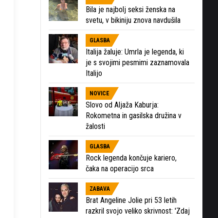
Bila je najbolj seksi ženska na
svetu, v bikiniju znova navdušila
GLASBA
Italija žaluje: Umrla je legenda, ki
je s svojimi pesmimi zaznamovala
Italijo
NOVICE
Slovo od Aljaža Kaburja:
Rokometna in gasilska družina v
žalosti
GLASBA
Rock legenda končuje kariero,
čaka na operacijo srca
ZABAVA
Brat Angeline Jolie pri 53 letih
razkril svojo veliko skrivnost: 'Zdaj