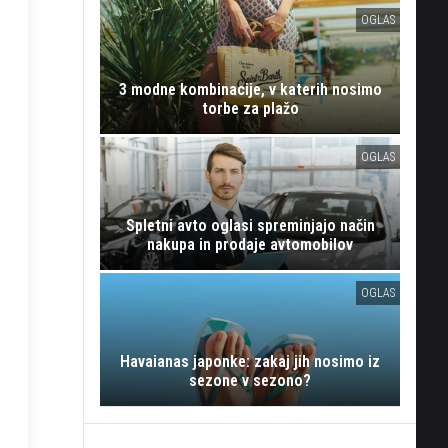
OGLAS
3 modne kombinacije, v katerih nosimo
torbe za plažo
OGLAS
Spletni avto oglasi spreminjajo način
nakupa in prodaje avtomobilov
OGLAS
Havaianas japonke: zakaj jih nosimo iz
sezone v sezono?