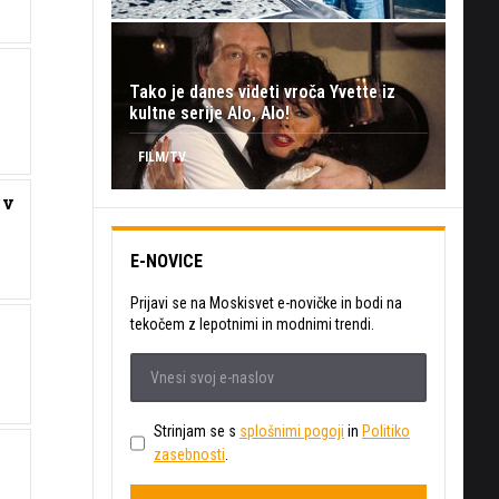
Tako je danes videti vroča Yvette iz
kultne serije Alo, Alo!
FILM/TV
 v
E-NOVICE
Prijavi se na Moskisvet e-novičke in bodi na
tekočem z lepotnimi in modnimi trendi.
Strinjam se s
splošnimi pogoji
in
Politiko
zasebnosti
.