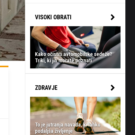
VISOKI OBRATI
Kako očistiti avtomobilske sedeže?
Triki, ki jih morate poznati
ZDRAVJE
To je jutranja navada, ki lahko
podaljša življenje