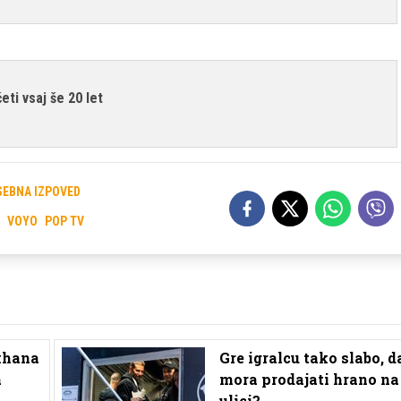
eti vsaj še 20 let
SEBNA IZPOVED
VOYO
POP TV
khana
Gre igralcu tako slabo, d
a
mora prodajati hrano na
ulici?