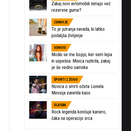
Zakaj novi avtomobili nimajo več
rezervne gume?
ZDRAVJE
To je jutranja navada, ki lahko
podaljša življenje
ODNOSI
Moški se me bojijo, ker sem lepa
in uspešna: Misica razkrila, zakaj
je še vedno samska
ŠPORTI Z ŽOGO
Novica o smrti očeta Lionela
Messija zanetila kaos
GLASBA
Rock legenda končuje kariero,
čaka na operacijo srca