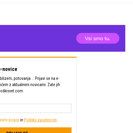
-novice
lizem, potovanja ... Prijavi se na e-
očem z aktualnimi novicami. Zate jih
Moškisvet.com.
nimi pogoji
in
Politiko zasebnosti
.