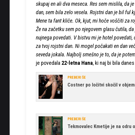
skupaj en ali dva meseca. Res sem mislila, da je 
dan, sem bila zelo vesela. Rojstni dan je bil ful 
Mene ta fant kliče. Ok, kjut, mi hoče voščiti za r
Že na začetku sem po njegovem glasu čutila, da 
nujnega povedati. V bistvu mi je hotel povedati, 
za tvoj rojstni dan. Ni mogel počakati en dan več
seveda jokala. Najbolj smešno je to, da je potem,
je povedala
22-letna Hana
, ki naj bi bila dane
PREBERI ŠE
Costner po ločitvi skočil v obje
PREBERI ŠE
Tekmovalec Kmetije je na odru o