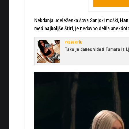
Nekdanja udeleženka šova Sanjski moški,
Han
med
najboljše štiri
, je nedavno delila anekdoto
PREBERI ŠE
Tako je danes videti Tamara iz 