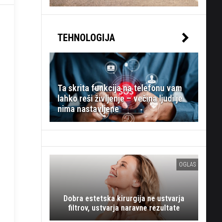
TEHNOLOGIJA
Ta skrita funkcija na telefonu vam
lahko reši življenje – večina ljudi je
nima nastavljene
OGLAS
Dobra estetska kirurgija ne ustvarja
filtrov, ustvarja naravne rezultate