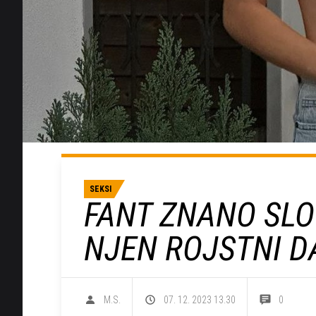
SEKSI
FANT ZNANO SLO
NJEN ROJSTNI D
M.S.
07. 12. 2023 13.30
0