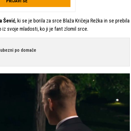
PRIJAVI SE
a Šević
, ki se je borila za srce Blaža Kričeja Režka in se prebila
 iz svoje mladosti, ko ji je fant zlomil srce.
Ljubezni po domače