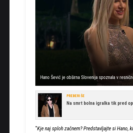
Hano Šević je obširna Slovenija spoznala v resnič
PREBERI ŠE
Na smrt bolna igralka tik pred o
"
Kje naj sploh začnem? Predstavljajte si Hano, ki 