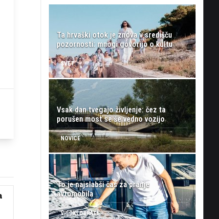
Ta hrvaški otok je znova v središču
pozornosti: mnogi govorijo o kultu
SVET
Vsak dan tvegajo življenje: čez ta
porušen most se še vedno vozijo
NOVICE
To je najslabši čas za pranje
avtomobila
a
VISOKI OBRATI