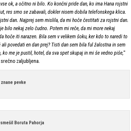
vse ok, a očitno ni bilo. Ko končni pride dan, ko ima Hana rojstni
kjut, res smo se zabavali, dokler nisem dobila telefonskega klica.
ojstni dan. Najprej sem mislila, da mi hoče čestitati za rojstni dan.
je bilo nekaj zelo čudno. Potem mi reče, da mi more nekaj
da hoče iti narazen. Bila sem v velikem šoku, ker kdo to naredi to
 ali povedati en dan prej? Tisti dan sem bila ful žalostna in sem
 ko me je pustil, hotel, da sva spet skupaj in mi še vedno piše,
''
s srečno zaljubljena.
m znane pevke
smešil Boruta Pahorja