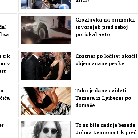
Grozljivka na primorki,
dal
tovornjak pred seboj
l za
potiskal avto
 tik
Costner po ločitvi skočil
anov
objem znane pevke
ara
io
Tako je danes videti
čića
Tamara iz Ljubezni po
domače
er
To so bile zadnje besede
Johna Lennona tik pred