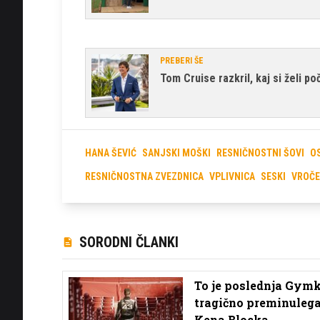
PREBERI ŠE
Tom Cruise razkril, kaj si želi poč
HANA ŠEVIĆ
SANJSKI MOŠKI
RESNIČNOSTNI ŠOVI
O
RESNIČNOSTNA ZVEZDNICA
VPLIVNICA
SESKI
VROČE
SORODNI ČLANKI
To je poslednja Gym
tragično preminuleg
Kena Blocka