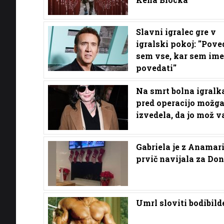
Slavni igralec gre v
igralski pokoj: ''Pove
sem vse, kar sem ime
povedati''
Na smrt bolna igralka
pred operacijo možg
izvedela, da jo mož v
Gabriela je z Anamar
prvič navijala za Don
Umrl sloviti bodibild