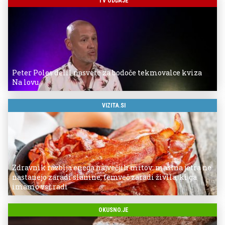
TV ODDAJE
Peter Poles delil nasvete za bodoče tekmovalce kviza
Na lovu
VIZITA.SI
Zdravnik razbija enega največjih mitov: mastna jetra ne
nastanejo zaradi slanine, temveč zaradi živila, ki ga
imamo vsi radi
OKUSNO.JE