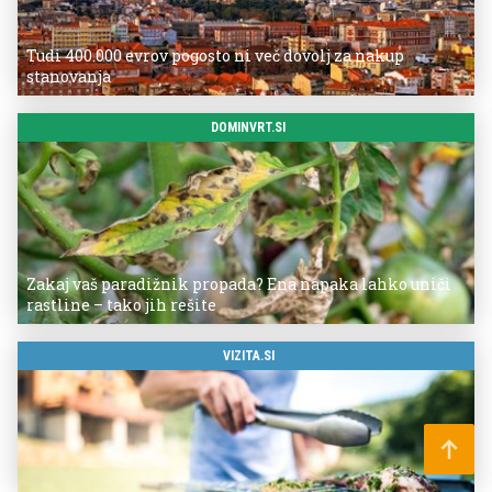
Tudi 400.000 evrov pogosto ni več dovolj za nakup
stanovanja
DOMINVRT.SI
Zakaj vaš paradižnik propada? Ena napaka lahko uniči
rastline – tako jih rešite
VIZITA.SI