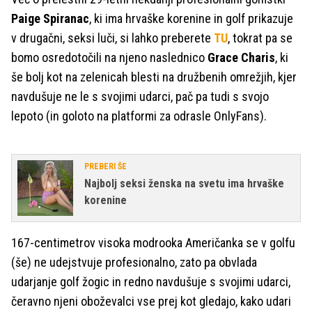
Paige Spiranac
, ki ima hrvaške korenine in golf prikazuje
v drugačni, seksi luči, si lahko preberete
TU
, tokrat pa se
bomo osredotočili na njeno naslednico
Grace Charis
, ki
še bolj kot na zelenicah blesti na družbenih omrežjih, kjer
navdušuje ne le s svojimi udarci, pač pa tudi s svojo
lepoto (in goloto na platformi za odrasle OnlyFans).
PREBERI ŠE
Najbolj seksi ženska na svetu ima hrvaške
korenine
167-centimetrov visoka modrooka Američanka se v golfu
(še) ne udejstvuje profesionalno, zato pa obvlada
udarjanje golf žogic in redno navdušuje s svojimi udarci,
čeravno njeni oboževalci vse prej kot gledajo, kako udari