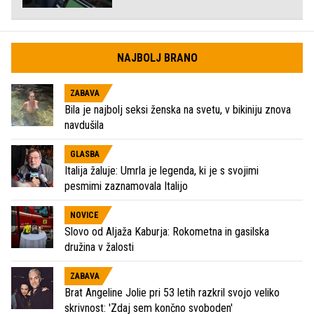
NAJBOLJ BRANO
ZABAVA
Bila je najbolj seksi ženska na svetu, v bikiniju znova
navdušila
GLASBA
Italija žaluje: Umrla je legenda, ki je s svojimi
pesmimi zaznamovala Italijo
NOVICE
Slovo od Aljaža Kaburja: Rokometna in gasilska
družina v žalosti
ZABAVA
Brat Angeline Jolie pri 53 letih razkril svojo veliko
skrivnost: 'Zdaj sem končno svoboden'