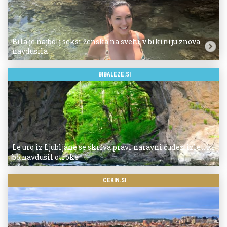
Bila je najbolj seksi ženska na svetu, v bikiniju znova
navdušila
BIBALEZE.SI
Le uro iz Ljubljane se skriva pravi naravni čudež: izlet, ki
bo navdušil otroke
CEKIN.SI