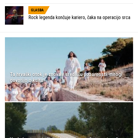
GLASBA
Rock legenda končuje kariero, čaka na operacijo srca
Ta hrvaški otok je znova v središču pozornosti: mnogi
govorijo o kultu
SVET