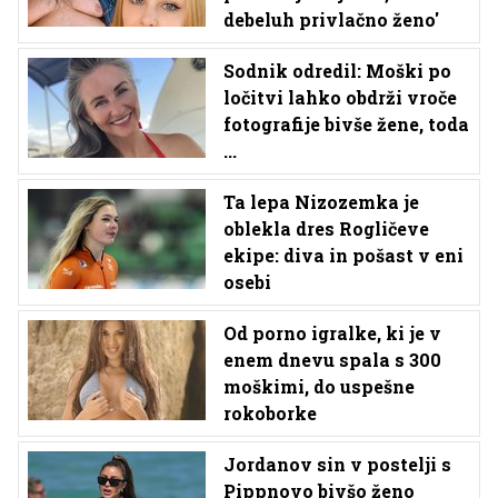
debeluh privlačno ženo'
Sodnik odredil: Moški po
ločitvi lahko obdrži vroče
fotografije bivše žene, toda
...
Ta lepa Nizozemka je
oblekla dres Rogličeve
ekipe: diva in pošast v eni
osebi
Od porno igralke, ki je v
enem dnevu spala s 300
moškimi, do uspešne
rokoborke
Jordanov sin v postelji s
Pippnovo bivšo ženo