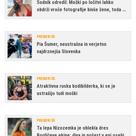
Sodnik odredil: Moški po ločitvi lahko
obdrži vroče fotografije bivše žene, toda ...
PREBERI ŠE
Pia Šumer, neustrašna in verjetno
najdrznejša Slovenka
PREBERI ŠE
Atraktivna ruska bodibilderka, ki se je
ustrašijo tudi moški
PREBERI ŠE
Ta lepa Nizozemka je oblekla dres
Rogličeve ekipe: diva in pošast v eni osebi