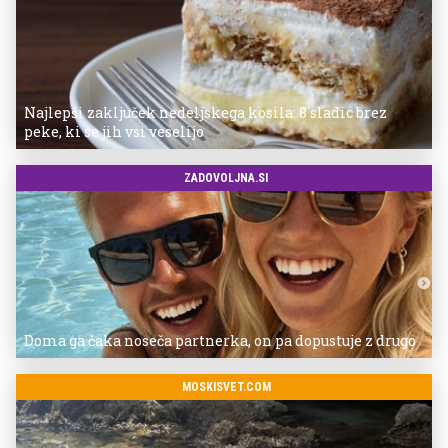
Najlepši zaključek nedeljskega kosila: 8 sladic brez
peke, ki se jih vsi veselijo
ZADOVOLJNA.SI
Doma ga čaka noseča partnerka, on pa dopustuje z drugo
MOSKISVET.COM