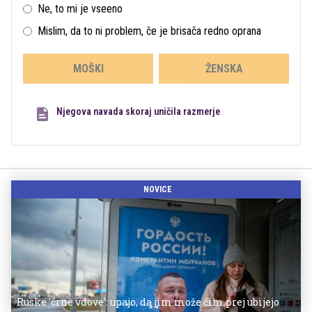
Ne, to mi je vseeno
Mislim, da to ni problem, če je brisača redno oprana
MOŠKI
ŽENSKA
Njegova navada skoraj uničila razmerje
NOVICE
Ruske 'črne vdove': upajo, da jim može čim prej ubijejo