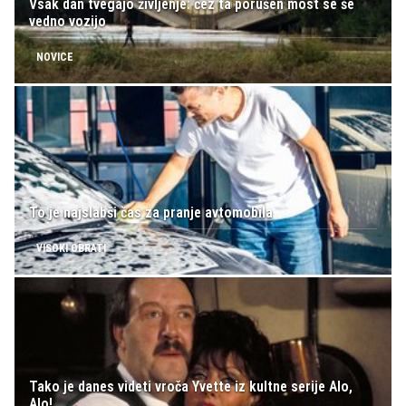
Vsak dan tvegajo življenje: čez ta porušen most se še
vedno vozijo
NOVICE
To je najslabši čas za pranje avtomobila
VISOKI OBRATI
Tako je danes videti vroča Yvette iz kultne serije Alo,
Alo!