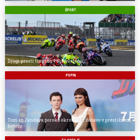
ŠPORT
Drugi prosti trening v Silverstonu
POPIN
Tom in Zendaya poroko okronala z zabavo v prestižnem
hotelu