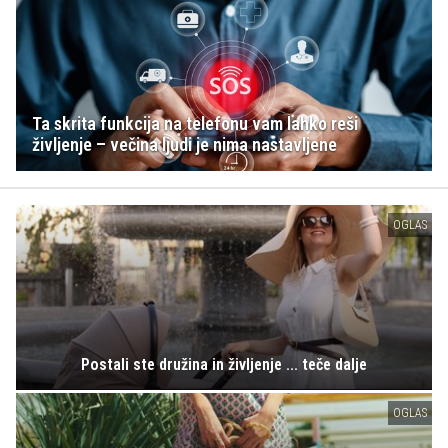
Ta skrita funkcija na telefonu vam lahko reši
življenje – večina ljudi je nima nastavljene
OGLAS
Postali ste družina in življenje ... teče dalje
OGLAS