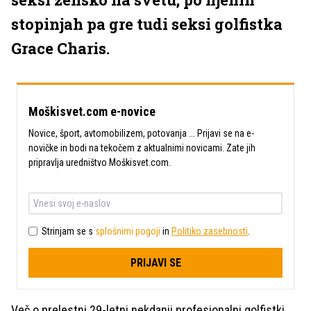
stopinjah pa gre tudi seksi golfistka
Grace Charis.
Moškisvet.com e-novice
Novice, šport, avtomobilizem, potovanja ... Prijavi se na e-
novičke in bodi na tekočem z aktualnimi novicami. Zate jih
pripravlja uredništvo Moškisvet.com.
Strinjam se s
splošnimi pogoji
in
Politiko zasebnosti
.
PRIJAVI SE
Več o prelestni 29-letni nekdanji profesionalni golfistki