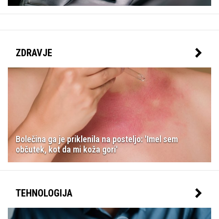
ZDRAVJE
Bolečina ga je priklenila na posteljo: 'Imel sem
občutek, kot da mi koža gori'
TEHNOLOGIJA