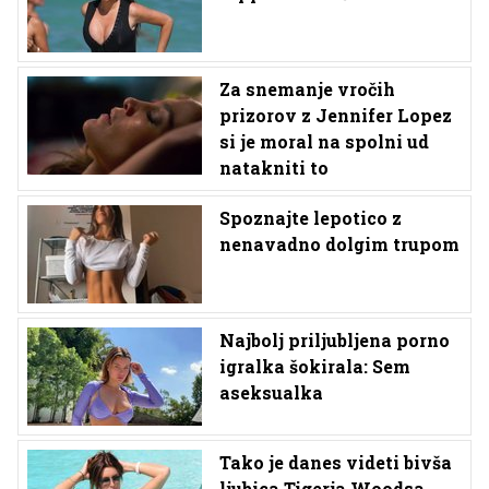
Za snemanje vročih
prizorov z Jennifer Lopez
si je moral na spolni ud
natakniti to
Spoznajte lepotico z
nenavadno dolgim trupom
Najbolj priljubljena porno
igralka šokirala: Sem
aseksualka
Tako je danes videti bivša
ljubica Tigerja Woodsa