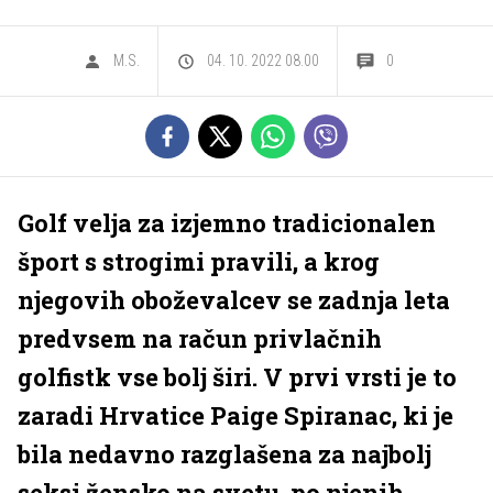
M.S.
04. 10. 2022 08.00
0
Golf velja za izjemno tradicionalen
šport s strogimi pravili, a krog
njegovih oboževalcev se zadnja leta
predvsem na račun privlačnih
golfistk vse bolj širi. V prvi vrsti je to
zaradi Hrvatice Paige Spiranac, ki je
bila nedavno razglašena za najbolj
seksi žensko na svetu, po njenih