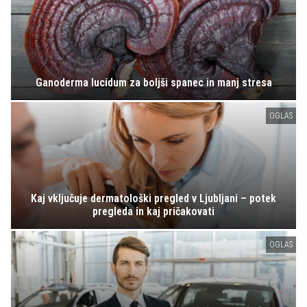
Ganoderma lucidum za boljši spanec in manj stresa
OGLAS
Kaj vključuje dermatološki pregled v Ljubljani – potek
pregleda in kaj pričakovati
OGLAS