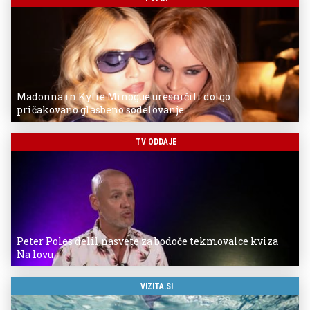
Madonna in Kylie Minogue uresničili dolgo
pričakovano glasbeno sodelovanje
TV ODDAJE
Peter Poles delil nasvete za bodoče tekmovalce kviza
Na lovu
VIZITA.SI