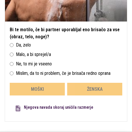
Bi te motilo, če bi partner uporabljal eno brisačo za vse
(obraz, telo, noge)?
Da, zelo
Malo, a bi sprejel/a
Ne, to mi je vseeno
Mislim, da to ni problem, če je brisača redno oprana
MOŠKI
ŽENSKA
Njegova navada skoraj uničila razmerje