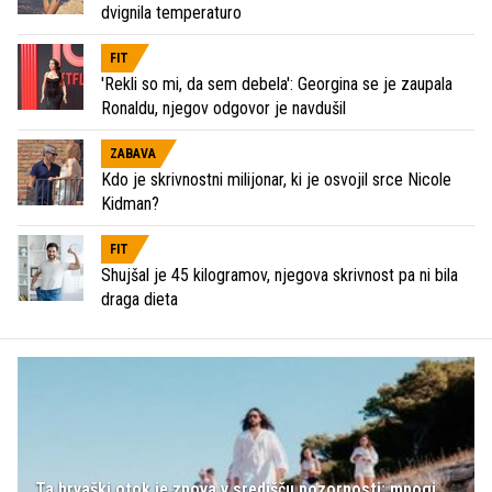
dvignila temperaturo
FIT
'Rekli so mi, da sem debela': Georgina se je zaupala
Ronaldu, njegov odgovor je navdušil
ZABAVA
Kdo je skrivnostni milijonar, ki je osvojil srce Nicole
Kidman?
FIT
Shujšal je 45 kilogramov, njegova skrivnost pa ni bila
draga dieta
Ta hrvaški otok je znova v središču pozornosti: mnogi