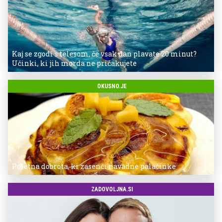
Kaj se zgodi s telesom, če vsak dan plavate 20 minut?
Učinki, ki jih morda ne pričakujete
OKUSNO.JE
Poletna dobrota, ki zasenči navadne palačinke
ZADOVOLJNA.SI