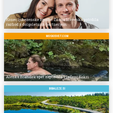
Konec ljubezenske zgodbe: Znana Slovenka potrdila
razhod z dolgoletnim partnerjem
MOSKISVET.COM
Alenka Bratušek spet zaplavala v ledeni Kokri
BIBALEZE.SI