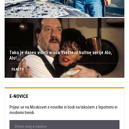
VISOKI OBRATI
Tako je danes videti vroča Yvette iz kultne serije Alo,
Alo!
FILM/TV
E-NOVICE
Prijavi se na Moskisvet e-novičke in bodi na tekočem z lepotnimi in
modnimi trendi.