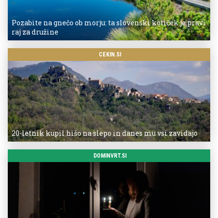
Pozabite na gnečo ob morju: ta slovenski kotiček je pravi
raj za družine
CEKIN.SI
20-letnik kupil hišo na slepo in danes mu vsi zavidajo
DOMINVRT.SI