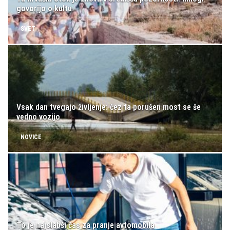
govorijo o kultu
SVET
Vsak dan tvegajo življenje: čez ta porušen most se še
vedno vozijo
NOVICE
To je najslabši čas za pranje avtomobila