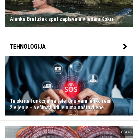
Alenka Bratušek spet zaplavala v ledeni Kokri
TEHNOLOGIJA
Ta skrita funkcija na telefonu vam lahko reši
življenje – večina ljudi je nima nastavljene
OGLAS