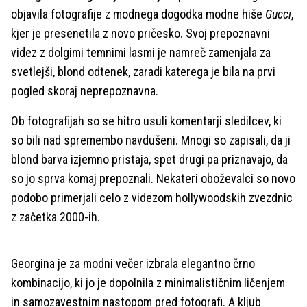
objavila fotografije z modnega dogodka modne hiše
Gucci
,
kjer je presenetila z novo pričesko. Svoj prepoznavni
videz z dolgimi temnimi lasmi je namreč zamenjala za
svetlejši, blond odtenek, zaradi katerega je bila na prvi
pogled skoraj neprepoznavna.
Ob fotografijah so se hitro usuli komentarji sledilcev, ki
so bili nad spremembo navdušeni. Mnogi so zapisali, da ji
blond barva izjemno pristaja, spet drugi pa priznavajo, da
so jo sprva komaj prepoznali. Nekateri oboževalci so novo
podobo primerjali celo z videzom hollywoodskih zvezdnic
z začetka 2000-ih.
Georgina je za modni večer izbrala elegantno črno
kombinacijo, ki jo je dopolnila z minimalističnim ličenjem
in samozavestnim nastopom pred fotografi. A kljub