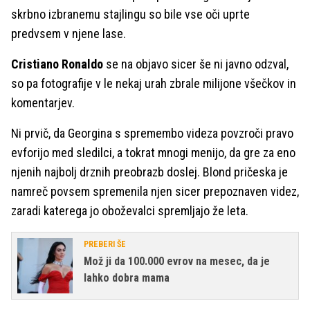
skrbno izbranemu stajlingu so bile vse oči uprte
predvsem v njene lase.
Cristiano Ronaldo
se na objavo sicer še ni javno odzval,
so pa fotografije v le nekaj urah zbrale milijone všečkov in
komentarjev.
Ni prvič, da Georgina s spremembo videza povzroči pravo
evforijo med sledilci, a tokrat mnogi menijo, da gre za eno
njenih najbolj drznih preobrazb doslej. Blond pričeska je
namreč povsem spremenila njen sicer prepoznaven videz,
zaradi katerega jo oboževalci spremljajo že leta.
PREBERI ŠE
Mož ji da 100.000 evrov na mesec, da je
lahko dobra mama