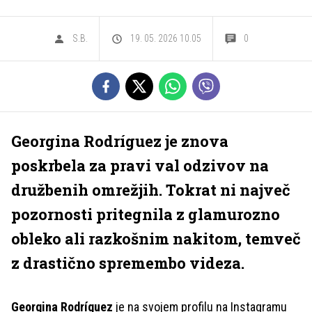
S.B.
19. 05. 2026 10.05
0
Georgina Rodríguez je znova
poskrbela za pravi val odzivov na
družbenih omrežjih. Tokrat ni največ
pozornosti pritegnila z glamurozno
obleko ali razkošnim nakitom, temveč
z drastično spremembo videza.
Georgina Rodríguez
je na svojem profilu na Instagramu