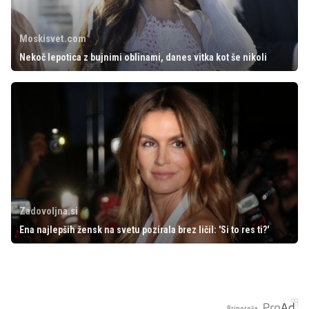
Moskisvet.com
Nekoč lepotica z bujnimi oblinami, danes vitka kot še nikoli
Zadovoljna.si
Ena najlepših žensk na svetu pozirala brez ličil: 'Si to res ti?'
Priporoča