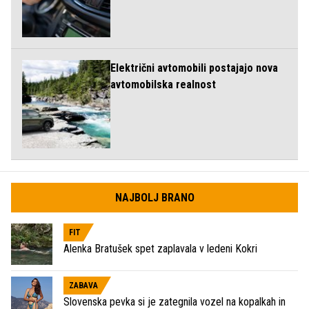
Električni avtomobili postajajo nova
avtomobilska realnost
NAJBOLJ BRANO
FIT
Alenka Bratušek spet zaplavala v ledeni Kokri
ZABAVA
Slovenska pevka si je zategnila vozel na kopalkah in