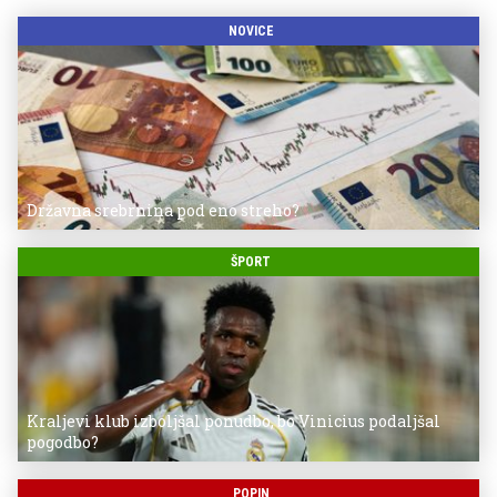
NOVICE
Državna srebrnina pod eno streho?
ŠPORT
Kraljevi klub izboljšal ponudbo, bo Vinicius podaljšal
pogodbo?
POPIN