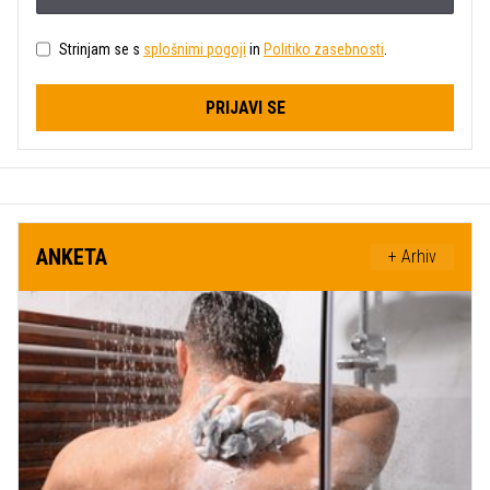
Strinjam se s
splošnimi pogoji
in
Politiko zasebnosti
.
PRIJAVI SE
ANKETA
+ Arhiv