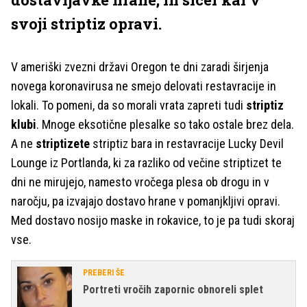
svoji striptiz opravi.
V ameriški zvezni državi Oregon te dni zaradi širjenja
novega koronavirusa ne smejo delovati restavracije in
lokali. To pomeni, da so morali vrata zapreti tudi
striptiz
klubi
. Mnoge eksotične plesalke so tako ostale brez dela.
A ne
striptizete
striptiz bara in restavracije Lucky Devil
Lounge iz Portlanda, ki za razliko od večine striptizet te
dni ne mirujejo, namesto vročega plesa ob drogu in v
naročju, pa izvajajo dostavo hrane v pomanjkljivi opravi.
Med dostavo nosijo maske in rokavice, to je pa tudi skoraj
vse.
PREBERI ŠE
Portreti vročih zapornic obnoreli splet