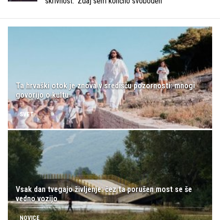
skrivnost: 'Zdaj sem končno svoboden'
Ta hrvaški otok je znova v središču pozornosti: mnogi
govorijo o kultu
SVET
Vsak dan tvegajo življenje: čez ta porušen most se še
vedno vozijo
NOVICE