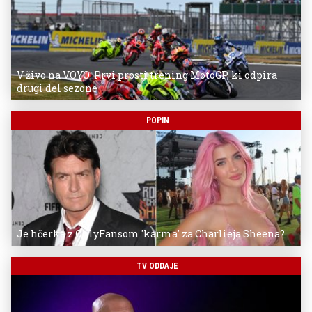
V živo na VOYO: Prvi prosti trening MotoGP, ki odpira
drugi del sezone
POPIN
Je hčerka z OnlyFansom 'karma' za Charlieja Sheena?
TV ODDAJE