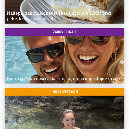
Najlepši zaključek nedeljskega kosila: 8 sladic brez
peke, ki se jih vsi veselijo
ZADOVOLJNA.SI
Doma ga čaka noseča partnerka, on pa dopustuje z drugo
MOSKISVET.COM