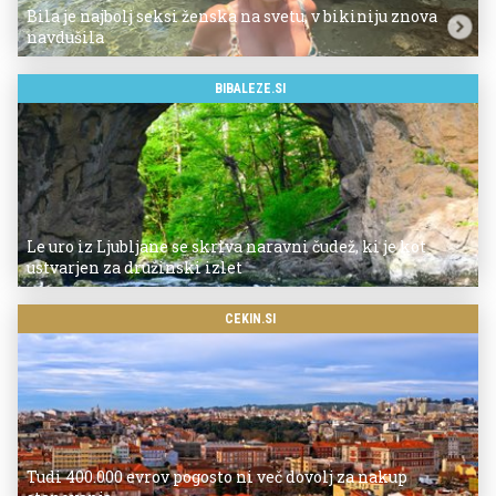
Bila je najbolj seksi ženska na svetu, v bikiniju znova
navdušila
BIBALEZE.SI
Le uro iz Ljubljane se skriva naravni čudež, ki je kot
ustvarjen za družinski izlet
CEKIN.SI
Tudi 400.000 evrov pogosto ni več dovolj za nakup