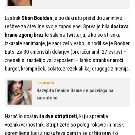
Lastnik
Shon Boulden
je po dekretu prišel do zanimive
rešitve za številne svoje zaposlene. Sprva je bila
dostava
hrane zgoraj brez
le šala na Twitterju, a ko so stranke
izkazale zanimanje, je zagrizel v vabo. In rodil se je Boober
Eats. Za 30 ameriških dolarjev (preračunanih 27 evrov) –
znesek si razdelijo vsi zaposleni – lahko stranka naroči
burger, krompirček, solato, zrezek ali kaj drugega z menija.
PREBERI ŠE
Razvpita Denise Dame se požvižga na
karanteno
Naročilo dostavita
dve striptizeti
, ki ju spremlja
voznik/varnostnik. Striptizete so poleg rokavic in mask
opremljene tudi z razkuževalcem in se držijo pravil o