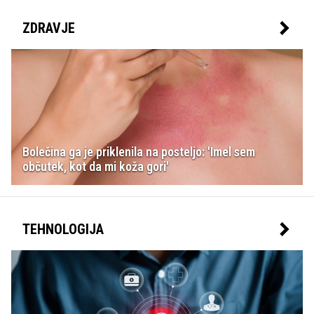
ZDRAVJE
Bolečina ga je priklenila na posteljo: 'Imel sem
občutek, kot da mi koža gori'
TEHNOLOGIJA