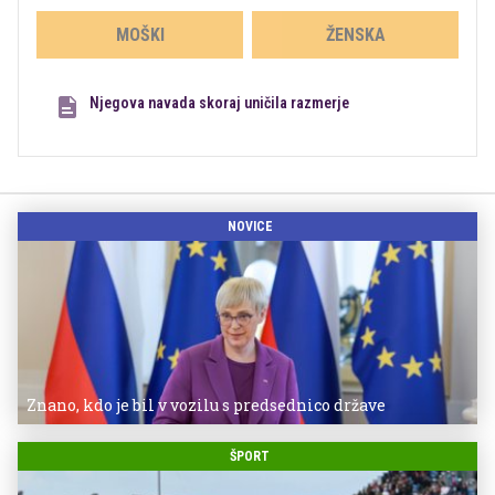
MOŠKI
ŽENSKA
Njegova navada skoraj uničila razmerje
NOVICE
Znano, kdo je bil v vozilu s predsednico države
ŠPORT