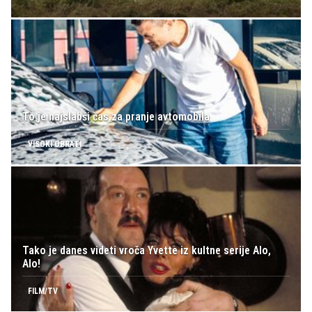
To je najslabši čas za pranje avtomobila
VISOKI OBRATI
Tako je danes videti vroča Yvette iz kultne serije Alo,
Alo!
FILM/TV