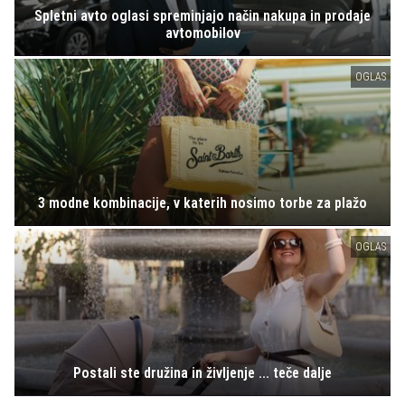
Spletni avto oglasi spreminjajo način nakupa in prodaje
avtomobilov
OGLAS
3 modne kombinacije, v katerih nosimo torbe za plažo
OGLAS
Postali ste družina in življenje ... teče dalje