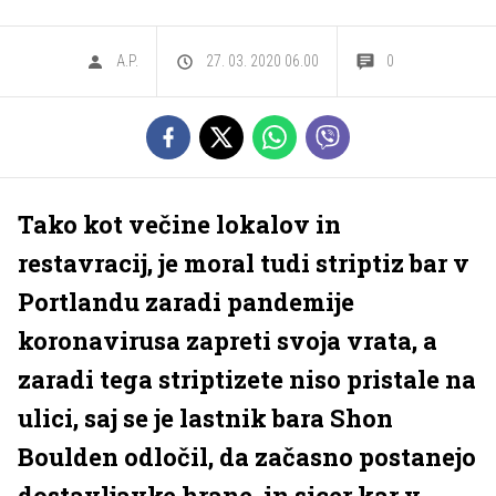
A.P.
27. 03. 2020 06.00
0
Tako kot večine lokalov in
restavracij, je moral tudi striptiz bar v
Portlandu zaradi pandemije
koronavirusa zapreti svoja vrata, a
zaradi tega striptizete niso pristale na
ulici, saj se je lastnik bara Shon
Boulden odločil, da začasno postanejo
dostavljavke hrane, in sicer kar v