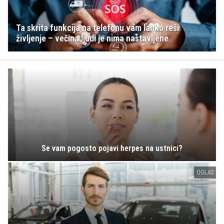
Ta skrita funkcija na telefonu vam lahko reši
življenje – večina ljudi je nima nastavljene
Se vam pogosto pojavi herpes na ustnici?
OGLAS