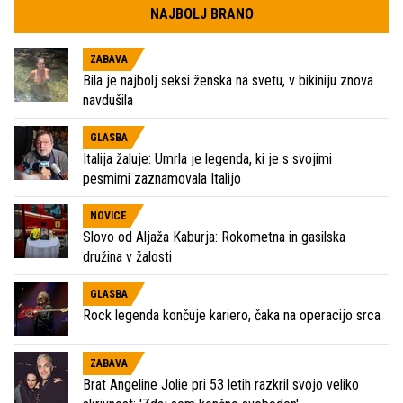
NAJBOLJ BRANO
ZABAVA
Bila je najbolj seksi ženska na svetu, v bikiniju znova
navdušila
GLASBA
Italija žaluje: Umrla je legenda, ki je s svojimi
pesmimi zaznamovala Italijo
NOVICE
Slovo od Aljaža Kaburja: Rokometna in gasilska
družina v žalosti
GLASBA
Rock legenda končuje kariero, čaka na operacijo srca
ZABAVA
Brat Angeline Jolie pri 53 letih razkril svojo veliko