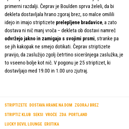
primerni razdalji. Čeprav je Boulden sprva želeli, da bi
dekleta dostavljala hrano zgoraj brez, so malce omilili
idejo in imajo striptizete
prelepljene bradavice
, a zato
dostava ni nič manj vroča – dekleta ob dostavi namreč
odvržejo jakno in zamigajo s svojimi prsmi
, stranke pa
se jih kakopak ne smejo dotikati. Čeprav striptizete
pravijo, da zaslužijo zgolj četrtino siceršnjega zaslužka, je
to vseeno bolje kot nič. V pogonu je 25 striptizet, ki
dostavljajo med 19.00 in 1.00 uro zjutraj.
STRIPTIZETE
DOSTAVA HRANE NA DOM
ZGORAJ BREZ
STRIPTIZ KLUB
SEKSI
VROČE
ZDA
PORTLAND
LUCKY DEVIL LOUNGE
EROTIKA