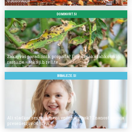
stanovanja
DOMINVRT.SI
Zakaj vaš paradižnik propada? Ena napaka lahko uniči
rastline – tako jih rešite
BIBALEZE.SI
Ali sladkor res spremeni vedenje otrok? Znanost ponuja
presenetljiv odgovor