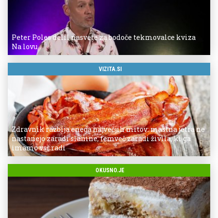
Peter Poles delil nasvete za bodoče tekmovalce kviza
Na lovu
VIZITA.SI
Zdravnik razbija enega največjih mitov: mastna jetra ne
nastanejo zaradi slanine, temveč zaradi živila, ki ga
imamo vsi radi
OKUSNO.JE