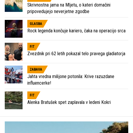
Skrivnostna jama na Mljetu, o kateri domačini
pripovedujejo neverjetne zgodbe
GLASBA
Rock legenda končuje kariero, čaka na operacijo srca
FIT
Zvezdnik pri 62 letih pokazal telo pravega gladiatorja
ZABAVA
Jahta vredna milijone potonila: Krive razuzdane
influencerke!
FIT
Alenka Bratušek spet zaplavala v ledeni Kokri