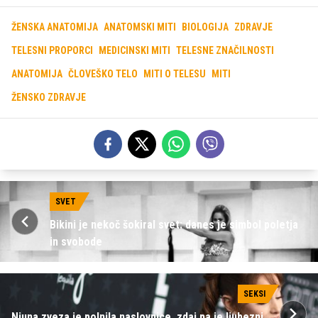
ŽENSKA ANATOMIJA
ANATOMSKI MITI
BIOLOGIJA
ZDRAVJE
TELESNI PROPORCI
MEDICINSKI MITI
TELESNE ZNAČILNOSTI
ANATOMIJA
ČLOVEŠKO TELO
MITI O TELESU
MITI
ŽENSKO ZDRAVJE
SVET
Bikini je nekoč šokiral svet: danes je simbol poletja
in svobode
SEKSI
Njuna zveza je polnila naslovnice, zdaj pa je ljubezni