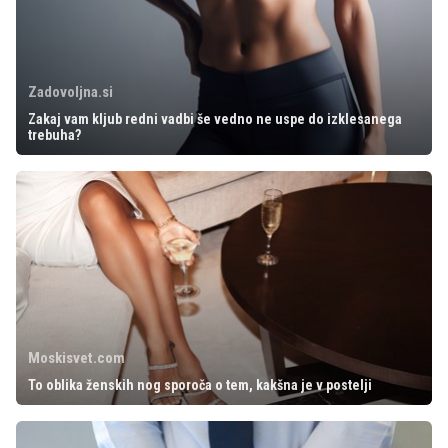
Zadovoljna.si
Zakaj vam kljub redni vadbi še vedno ne uspe do izklesanega
trebuha?
Moskisvet.com
To oblika ženskih nog sporoča o tem, kakšna je v postelji