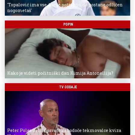
'Topalović ima vse, kar je potrebno, da postane odličen
nogometaš'
POPIN
Kako je videti počitniški dan Kimija Antonellija?
TV ODDAJE
Peter Poles delil nasvete za bodoče tekmovalce kviza