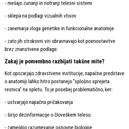
- mešajo zunanji in notranji telesni sistemi
- sklepa na podlagi vizualnih vtisov
- zanemarja vloga genetike in funkcionalne anatomije
- zato jih strokovni viri obravnavajo kot poenostavitve
brez znanstvene podlage.
Zakaj je pomembno razbijati takšne mite?
Kot opozarjajo zdravstvene institucije, napačne predstave
o anatomiji lahko hitro postanejo "splošno sprejeta
resnica" na spletu. To je posebej problematično, ker:
- ustvarjajo napačna pričakovanja
- širijo dezinformacije o človeškem telesu
- zameglijo razumevanje osnovne biologije