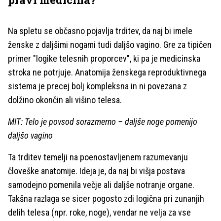
Na spletu se občasno pojavlja trditev, da naj bi imele
ženske z daljšimi nogami tudi daljšo vagino. Gre za tipičen
primer "logike telesnih proporcev", ki pa je medicinska
stroka ne potrjuje. Anatomija ženskega reproduktivnega
sistema je precej bolj kompleksna in ni povezana z
dolžino okončin ali višino telesa.
MIT: Telo je povsod sorazmerno – daljše noge pomenijo
daljšo vagino
Ta trditev temelji na poenostavljenem razumevanju
človeške anatomije. Ideja je, da naj bi višja postava
samodejno pomenila večje ali daljše notranje organe.
Takšna razlaga se sicer pogosto zdi logična pri zunanjih
delih telesa (npr. roke, noge), vendar ne velja za vse