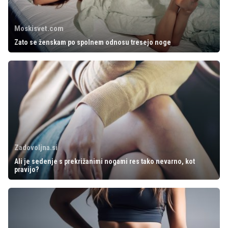
Moskisvet.com
Zato se ženskam po spolnem odnosu tresejo noge
Zadovoljna.si
Ali je sedenje s prekrižanimi nogami res tako nevarno, kot
pravijo?