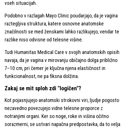
vseh situacijah.
Podobno v razlagah Mayo Clinic poudarjajo, da je vagina
raztegljiva struktura, katere osnovne anatomske
značilnosti se med ženskami lahko razlikujejo, vendar te
razlike niso odvisne od telesne višine.
Tudi Humanitas Medical Care v svojih anatomskih opisih
navaja, da je vagina v mirovanju običajno dolga približno
7–10 cm, pri čemer je ključna njena elastičnost in
funkcionalnost, ne pa fiksna dolžina.
Zakaj se mit sploh zdi "logičen"?
Kot pojasnjujejo anatomski strokovni viri, ljudje pogosto
nezavedno povezujejo vidne telesne proporce z
notranjimi organi. Ker so noge, roke in višina očitno
sorazmerni, se ustvari napačna predpostavka, da to velja