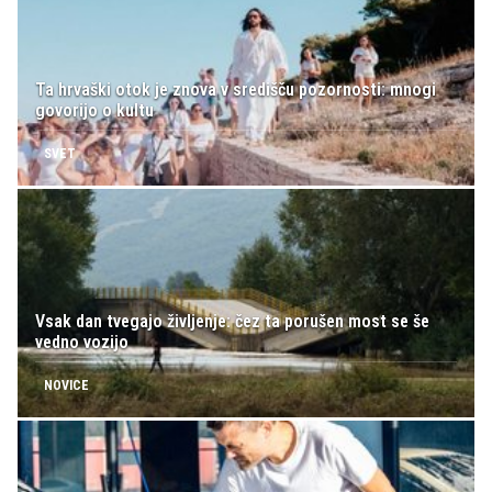
Ta hrvaški otok je znova v središču pozornosti: mnogi
govorijo o kultu
SVET
Vsak dan tvegajo življenje: čez ta porušen most se še
vedno vozijo
NOVICE