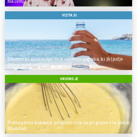
Na lovu
VIZITA.SI
Zdravniki opozarjajo: to je največja napaka, ki jo ljudje
delajo med vročino
OKUSNO.JE
Puding brez kuhanja: preprost trik za pripravo v le nekaj
minutah