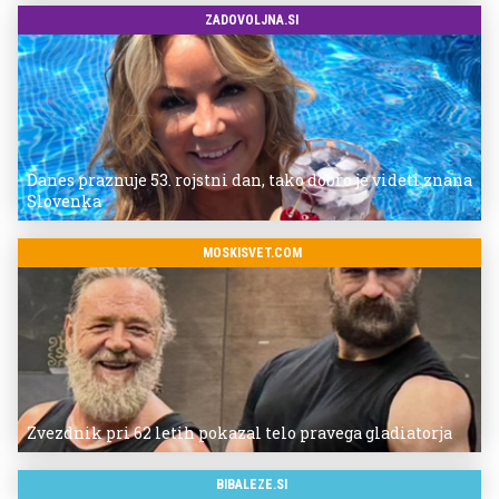
ZADOVOLJNA.SI
Danes praznuje 53. rojstni dan, tako dobro je videti znana
Slovenka
MOSKISVET.COM
Zvezdnik pri 62 letih pokazal telo pravega gladiatorja
BIBALEZE.SI