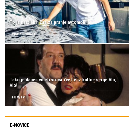
To je najslabši čas za pranje avtomobila
VISOKI OBRATI
Tako je danes videti vroča Yvette iz kultne serije Alo,
Alo!
FILM/TV
E-NOVICE