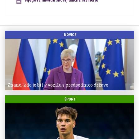
Njegova navada skoraj uničila razmerje
NOVICE
Znano, kdo je bil v vozilu s predsednico države
ŠPORT