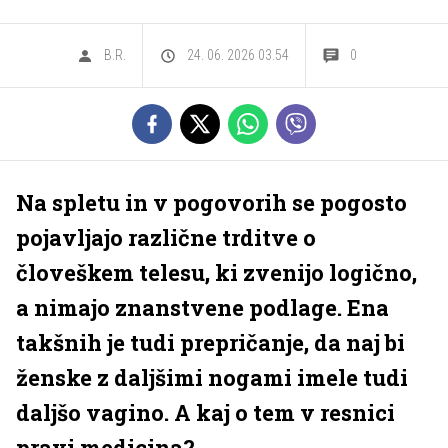
B.R.
24. 06. 2026 03.54
0
Na spletu in v pogovorih se pogosto
pojavljajo različne trditve o
človeškem telesu, ki zvenijo logično,
a nimajo znanstvene podlage. Ena
takšnih je tudi prepričanje, da naj bi
ženske z daljšimi nogami imele tudi
daljšo vagino. A kaj o tem v resnici
pravi medicina?