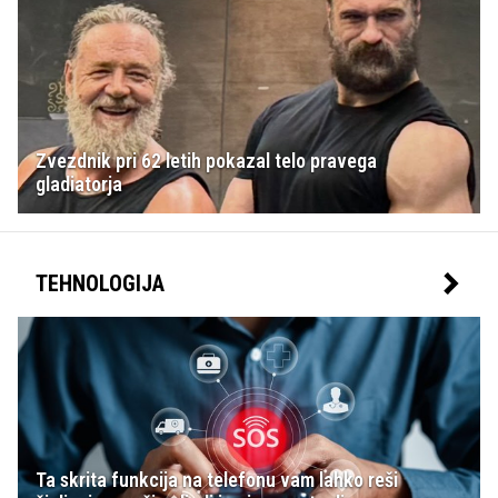
Zvezdnik pri 62 letih pokazal telo pravega
gladiatorja
TEHNOLOGIJA
Ta skrita funkcija na telefonu vam lahko reši