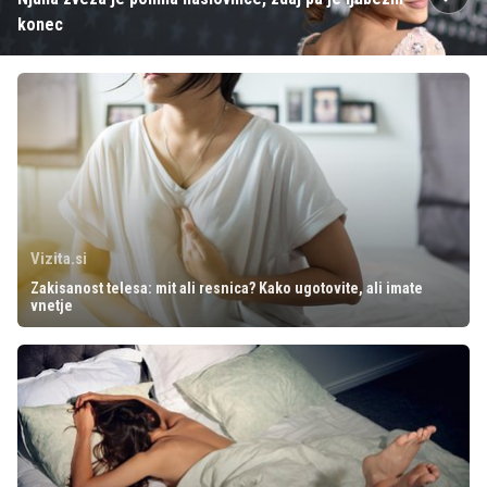
konec
Vizita.si
Zakisanost telesa: mit ali resnica? Kako ugotovite, ali imate
vnetje