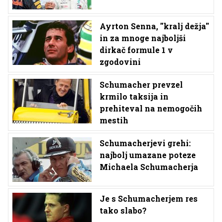
Ayrton Senna, ''kralj dežja''
in za mnoge najboljši
dirkač formule 1 v
zgodovini
Schumacher prevzel
krmilo taksija in
prehiteval na nemogočih
mestih
Schumacherjevi grehi:
najbolj umazane poteze
Michaela Schumacherja
Je s Schumacherjem res
tako slabo?