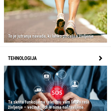
To je jutranja navada, ki lahko podaljša življenje
TEHNOLOGIJA
Ta skrita funkcija na telefonu vam lahko reši
življenje – večina ljudi je nima nastavljene