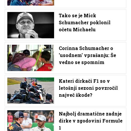
Tako se je Mick
Schumacher poklonil
očetu Michaelu
Corinna Schumacher o
'usodnem' vprašanju: Še
vedno se spomnim
Kateri dirkači F1 so v
letošnji sezoni povzročil
največ škode?
Najbolj dramatične zadnje
dirke v zgodovini Formule
1