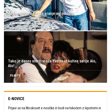
To je najslabši čas za pranje avtomobila
VISOKI OBRATI
Tako je danes videti vroča Yvette iz kultne serije Alo,
Alo!
FILM/TV
E-NOVICE
Prijavi se na Moskisvet e-novičke in bodi na tekočem z lepotnimi in