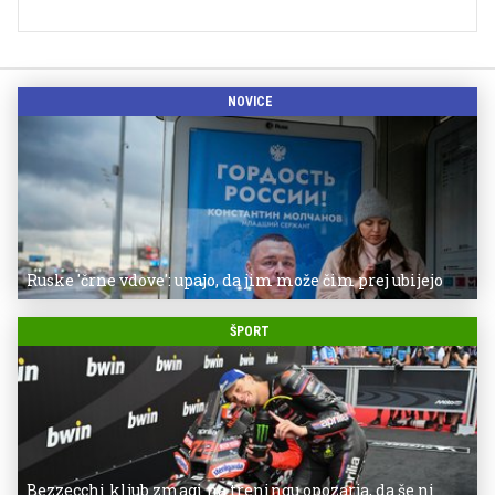
NOVICE
Ruske 'črne vdove': upajo, da jim može čim prej ubijejo
ŠPORT
Bezzecchi kljub zmagi na treningu opozarja, da še ni