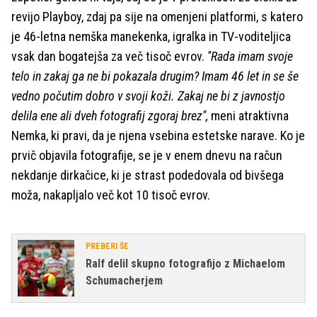
revijo Playboy, zdaj pa sije na omenjeni platformi, s katero
je 46-letna nemška manekenka, igralka in TV-voditeljica
vsak dan bogatejša za več tisoč evrov.
''Rada imam svoje
telo in zakaj ga ne bi pokazala drugim? Imam 46 let in se še
vedno počutim dobro v svoji koži. Zakaj ne bi z javnostjo
delila ene ali dveh fotografij zgoraj brez'',
meni atraktivna
Nemka, ki pravi, da je njena vsebina estetske narave. Ko je
prvič objavila fotografije, se je v enem dnevu na račun
nekdanje dirkačice, ki je strast podedovala od bivšega
moža, nakapljalo več kot 10 tisoč evrov.
PREBERI ŠE
Ralf delil skupno fotografijo z Michaelom
Schumacherjem