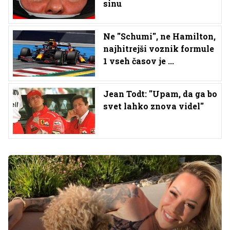
sinu
Ne ''Schumi'', ne Hamilton,
najhitrejši voznik formule
1 vseh časov je ...
Jean Todt: ''Upam, da ga bo
svet lahko znova videl''