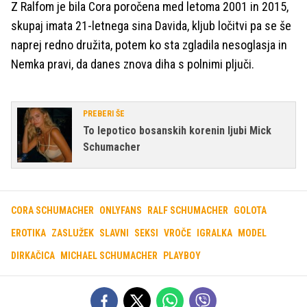
Z Ralfom je bila Cora poročena med letoma 2001 in 2015,
skupaj imata 21-letnega sina Davida, kljub ločitvi pa se še
naprej redno družita, potem ko sta zgladila nesoglasja in
Nemka pravi, da danes znova diha s polnimi pljuči.
PREBERI ŠE
To lepotico bosanskih korenin ljubi Mick
Schumacher
CORA SCHUMACHER
ONLYFANS
RALF SCHUMACHER
GOLOTA
EROTIKA
ZASLUŽEK
SLAVNI
SEKSI
VROČE
IGRALKA
MODEL
DIRKAČICA
MICHAEL SCHUMACHER
PLAYBOY