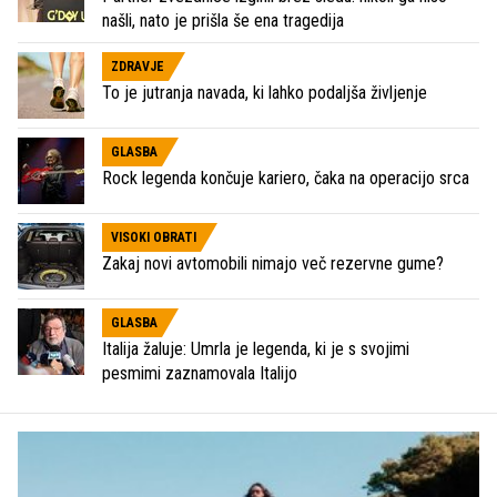
našli, nato je prišla še ena tragedija
ZDRAVJE
To je jutranja navada, ki lahko podaljša življenje
GLASBA
Rock legenda končuje kariero, čaka na operacijo srca
VISOKI OBRATI
Zakaj novi avtomobili nimajo več rezervne gume?
GLASBA
Italija žaluje: Umrla je legenda, ki je s svojimi
pesmimi zaznamovala Italijo