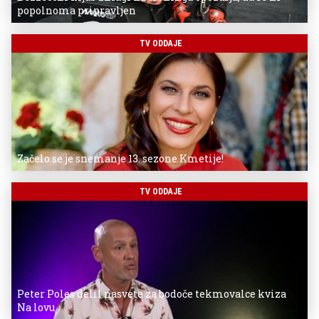
popolnoma pripravljen
TV ODDAJE
Začelo se je snemanje 13. sezone Kmetije!
TV ODDAJE
Peter Poles delil nasvete za bodoče tekmovalce kviza
Na lovu