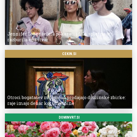
Jennifer Lopez želela pokazati idilo, splet pa je
razburila ena stvar
CEKIN.SI
Otroci bogatašev množično prodajajo družinske zbirke:
raje imajo denar kot umetnine
DOMINVRT.SI