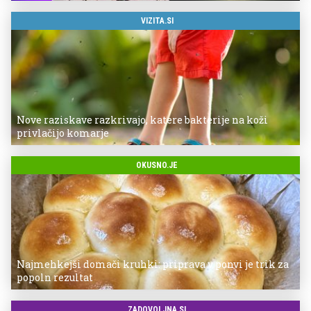
VIZITA.SI
Nove raziskave razkrivajo, katere bakterije na koži
privlačijo komarje
OKUSNO.JE
Najmehkejši domači kruhki: priprava v ponvi je trik za
popoln rezultat
ZADOVOLJNA.SI