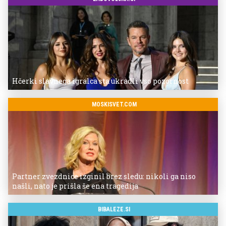
Hčerki slavnega igralca sta ukradli vso pozornost
MOSKISVET.COM
Partner zvezdnice izginil brez sledu: nikoli ga niso
našli, nato je prišla še ena tragedija
BIBALEZE.SI