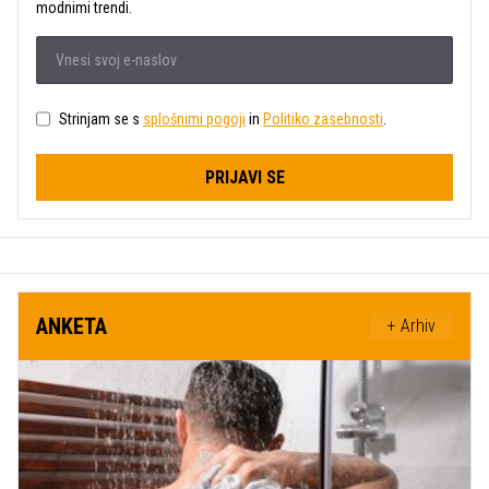
modnimi trendi.
Strinjam se s
splošnimi pogoji
in
Politiko zasebnosti
.
PRIJAVI SE
ANKETA
+ Arhiv