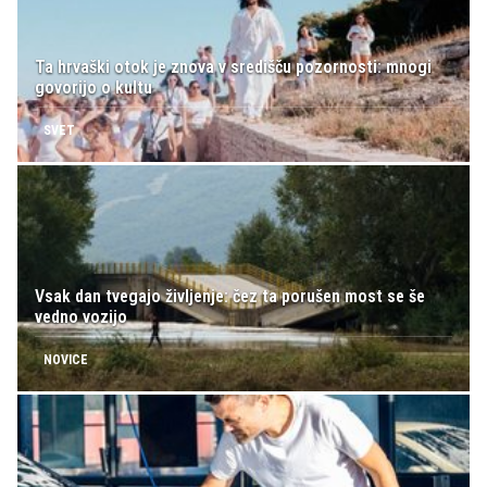
Ta hrvaški otok je znova v središču pozornosti: mnogi
govorijo o kultu
SVET
Vsak dan tvegajo življenje: čez ta porušen most se še
vedno vozijo
NOVICE