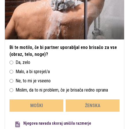
Bi te motilo, če bi partner uporabljal eno brisačo za vse
(obraz, telo, noge)?
Da, zelo
Malo, a bi sprejel/a
Ne, to mi je vseeno
Mislim, da to ni problem, če je brisača redno oprana
MOŠKI
ŽENSKA
Njegova navada skoraj uničila razmerje