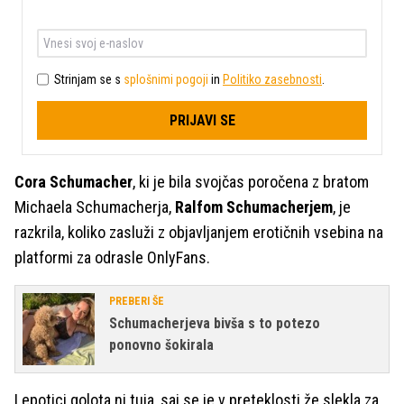
Strinjam se s
splošnimi pogoji
in
Politiko zasebnosti
.
PRIJAVI SE
Cora Schumacher
, ki je bila svojčas poročena z bratom
Michaela Schumacherja,
Ralfom Schumacherjem
, je
razkrila, koliko zasluži z objavljanjem erotičnih vsebina na
platformi za odrasle OnlyFans.
PREBERI ŠE
Schumacherjeva bivša s to potezo
ponovno šokirala
Lepotici golota ni tuja, saj se je v preteklosti že slekla za