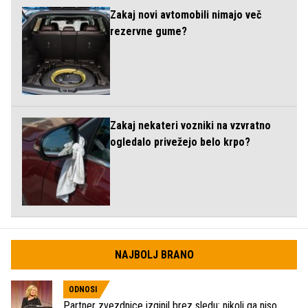
Zakaj novi avtomobili nimajo več
rezervne gume?
Zakaj nekateri vozniki na vzvratno
ogledalo privežejo belo krpo?
NAJBOLJ BRANO
ODNOSI
Partner zvezdnice izginil brez sledu: nikoli ga niso