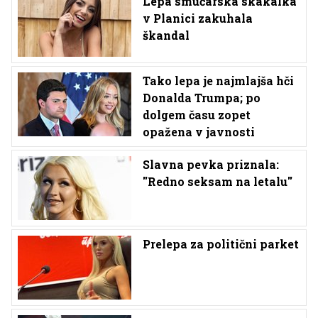
Lepa smučarska skakalka
v Planici zakuhala
škandal
Tako lepa je najmlajša hči
Donalda Trumpa; po
dolgem času zopet
opažena v javnosti
Slavna pevka priznala:
''Redno seksam na letalu''
Prelepa za politični parket