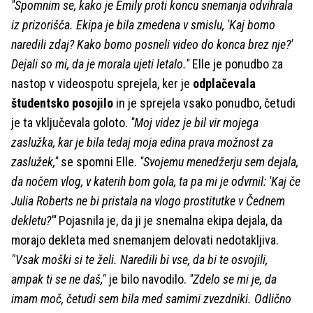
''Spomnim se, kako je Emily proti koncu snemanja odvihrala
iz prizorišča. Ekipa je bila zmedena v smislu, 'Kaj bomo
naredili zdaj? Kako bomo posneli video do konca brez nje?'
Dejali so mi, da je morala ujeti letalo.''
Elle je ponudbo za
nastop v videospotu sprejela, ker je
odplačevala
študentsko posojilo
in je sprejela vsako ponudbo, četudi
je ta vključevala goloto.
''Moj videz je bil vir mojega
zaslužka, kar je bila tedaj moja edina prava možnost za
zaslužek,''
se spomni Elle.
''Svojemu menedžerju sem dejala,
da nočem vlog, v katerih bom gola, ta pa mi je odvrnil: 'Kaj če
Julia Roberts ne bi pristala na vlogo prostitutke v Čednem
dekletu?'''
Pojasnila je, da ji je snemalna ekipa dejala, da
morajo dekleta med snemanjem delovati nedotakljiva.
"Vsak moški si te želi. Naredili bi vse, da bi te osvojili,
ampak ti se ne daš,"
je bilo navodilo.
''Zdelo se mi je, da
imam moč, četudi sem bila med samimi zvezdniki. Odlično