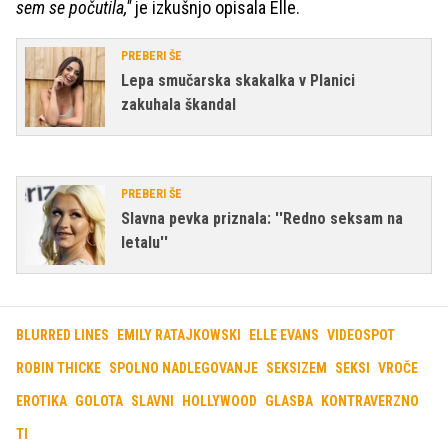
sem se počutila,''
je izkušnjo opisala Elle.
PREBERI ŠE
Lepa smučarska skakalka v Planici
zakuhala škandal
PREBERI ŠE
Slavna pevka priznala: ''Redno seksam na
letalu''
BLURRED LINES
EMILY RATAJKOWSKI
ELLE EVANS
VIDEOSPOT
ROBIN THICKE
SPOLNO NADLEGOVANJE
SEKSIZEM
SEKSI
VROČE
EROTIKA
GOLOTA
SLAVNI
HOLLYWOOD
GLASBA
KONTRAVERZNO
TI