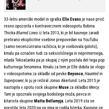
33-letni ameriški model in igralka
Elle Evans
je nase prvič
resno opozorila v kontraverznem videospotu Robina
Thicka
Blurred Lines
iz leta 2013, ki je bil kasneje zaradi
pretirano eksplicitne vsebine prepovedan na YouTubu
(samo necenzurirana različica, ki je vsebovala goloto),
kmalu pa označen tudi za seksističnega in neprimernega,
mlada Teksačanka pa je skupaj z njim postala del tega pop
kulturnega fenomena. Kmalu za tem je Elle dobila še vlogo
v videospotoma za skladbi od pevke
Beyonce
,
Haunted
in
Superpower
, ki ju je režiral Jonas Akerlund. Leta 2015 je
nastopila v spotu rock skupine
Muse
za skladbo
Mercy
.
Tam je spoznala svojega bodočega moža, pevca in
kitarista skupine
Matta Bellamyja
. Leta 2019 sta se
poročila, leta 2020 pa se jima je rodila hčerka. Kasneje se