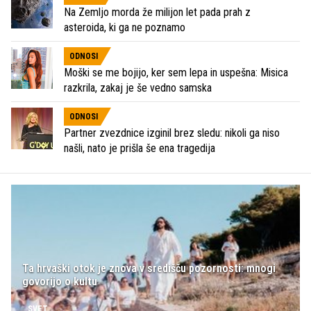
Na Zemljo morda že milijon let pada prah z
asteroida, ki ga ne poznamo
ODNOSI
Moški se me bojijo, ker sem lepa in uspešna: Misica
razkrila, zakaj je še vedno samska
ODNOSI
Partner zvezdnice izginil brez sledu: nikoli ga niso
našli, nato je prišla še ena tragedija
Ta hrvaški otok je znova v središču pozornosti: mnogi
govorijo o kultu
SVET