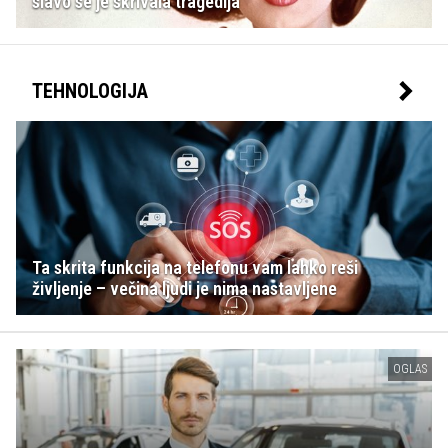
slavo se je skrivala tragedija
TEHNOLOGIJA
Ta skrita funkcija na telefonu vam lahko reši
življenje – večina ljudi je nima nastavljene
OGLAS