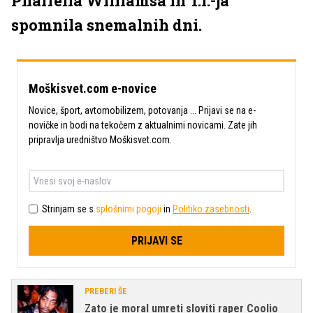
Pharrella Williamsa in T.I.-ja
spomnila snemalnih dni.
Moškisvet.com e-novice
Novice, šport, avtomobilizem, potovanja ... Prijavi se na e-
novičke in bodi na tekočem z aktualnimi novicami. Zate jih
pripravlja uredništvo Moškisvet.com.
Strinjam se s
splošnimi pogoji
in
Politiko zasebnosti
.
PRIJAVI SE
PREBERI ŠE
Zato je moral umreti sloviti raper Coolio