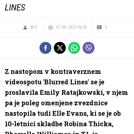
LINES
M.S.
07. 04. 2023 06.00
0
Z nastopom v kontraverznem
videospotu 'Blurred Lines' se je
proslavila Emily Ratajkowski, v njem
pa je poleg omenjene zvezdnice
nastopila tudi Elle Evans, ki se je ob
10-letnici skladbe Robina Thicka,