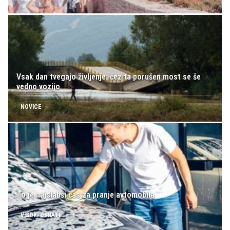
Vsak dan tvegajo življenje: čez ta porušen most se še
vedno vozijo
NOVICE
To je najslabši čas za pranje avtomobila
VISOKI OBRATI