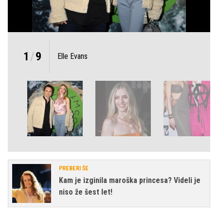
1
/
9
Elle Evans
PREBERI ŠE
Kam je izginila maroška princesa? Videli je
niso že šest let!