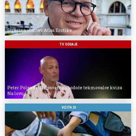
Strastna vrnitev Atlas Erotike
TV ODDAJE
Peter Poles delil nasvete za bodoče tekmovalce kviza
Na lovu
VIZITA.SI