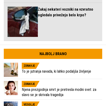
Zakaj nekateri vozniki na vzvratno
ogledalo privežejo belo krpo?
NAJBOLJ BRANO
ZDRAVJE
To je jutranja navada, ki lahko podaljša življenje
ZDRAVJE
Njena prezgodnja smrt je pretresla modni svet: za
slavo se je skrivala tragedija
VESOLJE