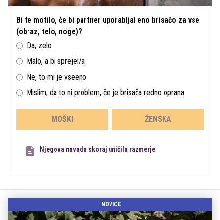
Bi te motilo, če bi partner uporabljal eno brisačo za vse
(obraz, telo, noge)?
Da, zelo
Malo, a bi sprejel/a
Ne, to mi je vseeno
Mislim, da to ni problem, če je brisača redno oprana
MOŠKI
ŽENSKA
Njegova navada skoraj uničila razmerje
NOVICE