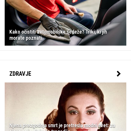
Kako očistiti avtomobilske sedeže? Triki, ki jih
morate poznati
ZDRAVJE
Njena prezgodnja smrt je pretresla modni svet: za