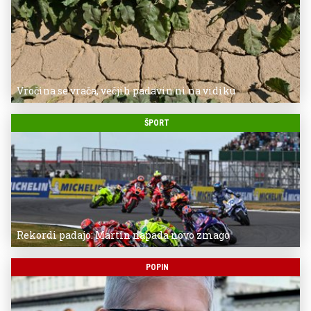
Vročina se vrača, večjih padavin ni na vidiku
ŠPORT
Rekordi padajo: Martin napada novo zmago
POPIN