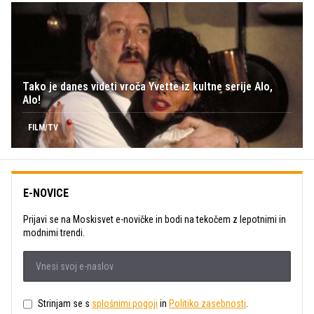
Tako je danes videti vroča Yvette iz kultne serije Alo,
Alo!
FILM/TV
E-NOVICE
Prijavi se na Moskisvet e-novičke in bodi na tekočem z lepotnimi in
modnimi trendi.
Strinjam se s
splošnimi pogoji
in
Politiko zasebnosti
.