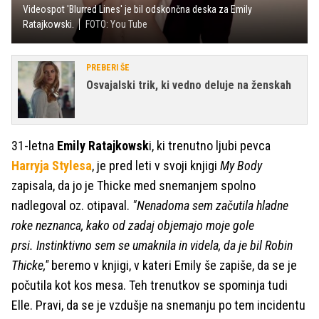
Videospot 'Blurred Lines' je bil odskončna deska za Emily
Ratajkowski.
FOTO: You Tube
PREBERI ŠE
Osvajalski trik, ki vedno deluje na ženskah
31-letna
Emily Ratajkowsk
i, ki trenutno ljubi pevca
Harryja Stylesa
, je pred leti v svoji knjigi
My Body
zapisala, da jo je Thicke med snemanjem spolno
nadlegoval oz. otipaval.
"Nenadoma sem začutila hladne
roke neznanca, kako od zadaj objemajo moje gole
prsi. Instinktivno sem se umaknila in videla, da je bil Robin
Thicke,''
beremo v knjigi, v kateri Emily še zapiše, da se je
počutila kot kos mesa. Teh trenutkov se spominja tudi
Elle. Pravi, da se je vzdušje na snemanju po tem incidentu