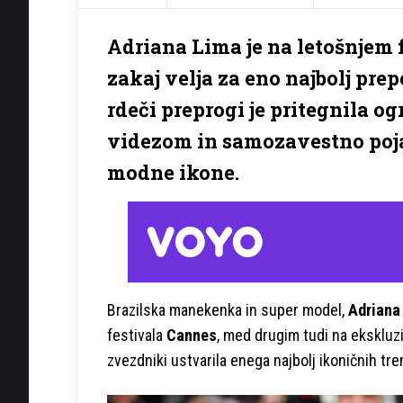
Adriana Lima je na letošnjem 
zakaj velja za eno najbolj pr
rdeči preprogi je pritegnila 
videzom in samozavestno pojavo
modne ikone.
Brazilska manekenka in super model,
Adriana
festivala
Cannes
, med drugim tudi na eksklu
zvezdniki ustvarila enega najbolj ikoničnih tr