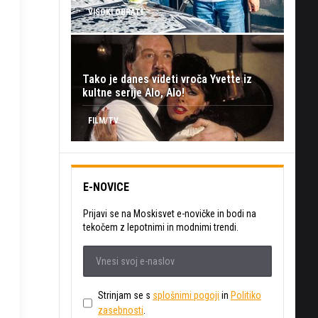
VISOKI OBRATI
Tako je danes videti vroča Yvette iz
kultne serije Alo, Alo!
FILM/TV
E-NOVICE
Prijavi se na Moskisvet e-novičke in bodi na
tekočem z lepotnimi in modnimi trendi.
Strinjam se s
splošnimi pogoji
in
Politiko
zasebnosti
.