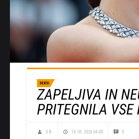
SEKSI
ZAPELJIVA IN N
PRITEGNILA VSE
S.B.
19. 05. 2026 04.00
0