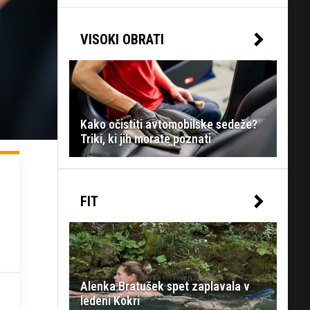
VISOKI OBRATI
Kako očistiti avtomobilske sedeže?
Triki, ki jih morate poznati
FIT
Alenka Bratušek spet zaplavala v
ledeni Kokri