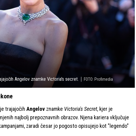
rajajočih Angelov znamke Victoria's secret.
FOTO: Profimedia
ikone
je trajajočih
Angelov
znamke
Victoria's Secret
, kjer je
 njenih najbolj prepoznavnih obrazov. Njena kariera vključuje
 kampanjami, zaradi česar jo pogosto opisujejo kot "legendo"