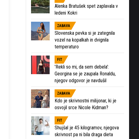
Alenka Bratušek spet zaplavala v
ledeni Kokri
ZABAVA
Slovenska pevka si je zategnila
vozel na kopalkah in dvignila
temperaturo
FIT
'Rekli so mi, da sem debela':
Georgina se je zaupala Ronaldu,
njegov odgovor je navdušil
ZABAVA
Kdo je skrivnostni milijonar, ki je
osvojil srce Nicole Kidman?
FIT
Shujšal je 45 kilogramov, njegova
skrivnost pa ni bila draga dieta