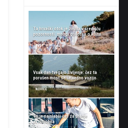
Ta hrvaški otok je znova v središču
pozornosti: mnogi govorijo o kultu
SVET
Vsak dan tvegajo življenje: čez ta
porušen most se še vedno vozijo
NOVICE
To je najslabši čas za pranje
avtomobila