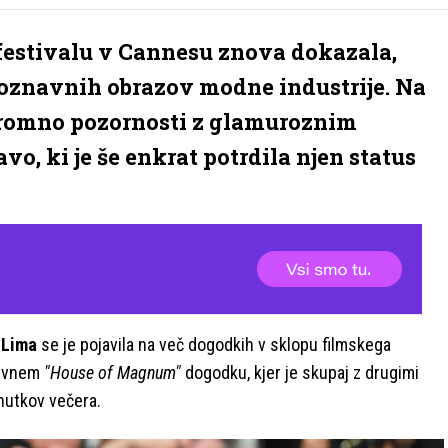
festivalu v Cannesu znova dokazala,
epoznavnih obrazov modne industrije. Na
ogromno pozornosti z glamuroznim
, ki je še enkrat potrdila njen status
 Lima
se je pojavila na več dogodkih v sklopu filmskega
zivnem
"House of Magnum"
dogodku, kjer je skupaj z drugimi
enutkov večera.