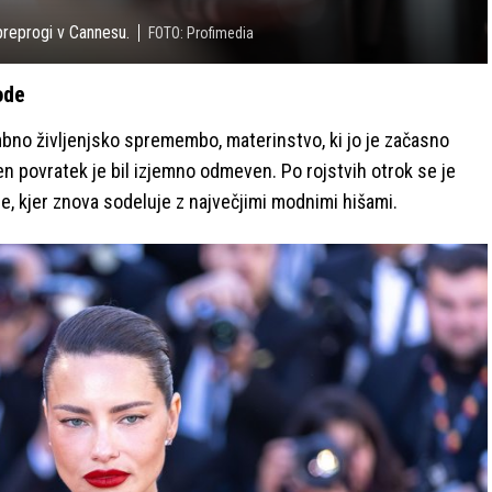
preprogi v Cannesu.
FOTO: Profimedia
ode
mbno življenjsko spremembo, materinstvo, ki jo je začasno
en povratek je bil izjemno odmeven. Po rojstvih otrok se je
, kjer znova sodeluje z največjimi modnimi hišami.