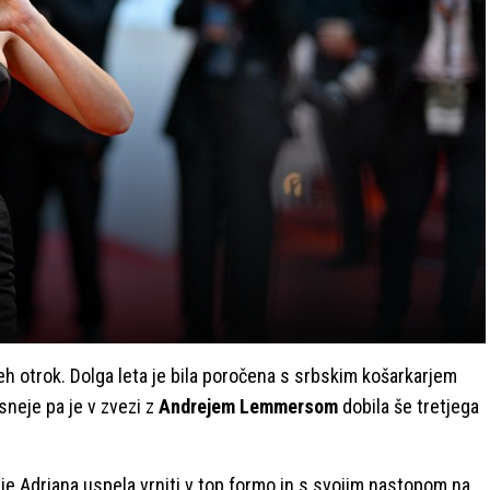
h otrok. Dolga leta je bila poročena s srbskim košarkarjem
asneje pa je v zvezi z
Andrejem Lemmersom
dobila še tretjega
e Adriana uspela vrniti v top formo in s svojim nastopom na