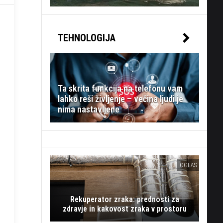
TEHNOLOGIJA
Ta skrita funkcija na telefonu vam
lahko reši življenje – večina ljudi je
nima nastavljene
OGLAS
Rekuperator zraka: prednosti za
zdravje in kakovost zraka v prostoru