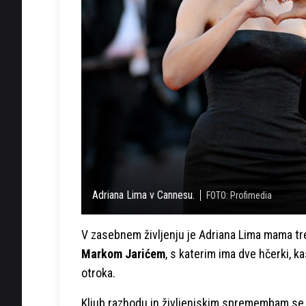
Adriana Lima v Cannesu.
FOTO: Profimedia
V zasebnem življenju je Adriana Lima mama tre
Markom Jarićem
, s katerim ima dve hčerki, k
otroka.
Kljub razhodu in življenjskim spremembam se j