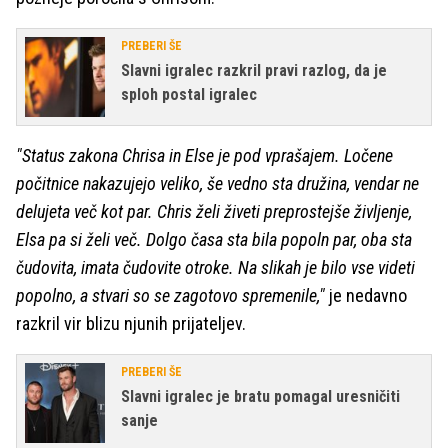
PREBERI ŠE
Slavni igralec razkril pravi razlog, da je
sploh postal igralec
"Status zakona Chrisa in Else je pod vprašajem. Ločene
počitnice nakazujejo veliko, še vedno sta družina, vendar ne
delujeta več kot par. Chris želi živeti preprostejše življenje,
Elsa pa si želi več. Dolgo časa sta bila popoln par, oba sta
čudovita, imata čudovite otroke. Na slikah je bilo vse videti
popolno, a stvari so se zagotovo spremenile,"
je nedavno
razkril vir blizu njunih prijateljev.
PREBERI ŠE
Slavni igralec je bratu pomagal uresničiti
sanje