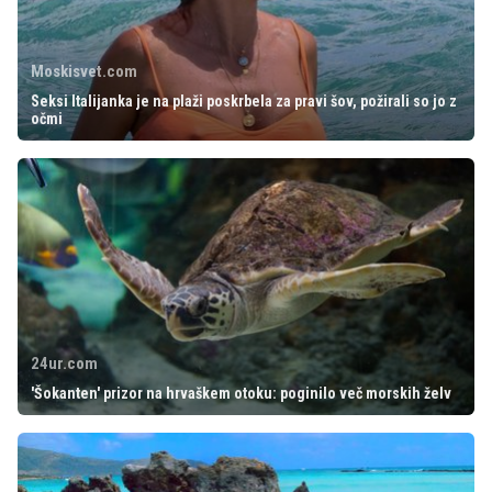
Moskisvet.com
Seksi Italijanka je na plaži poskrbela za pravi šov, požirali so jo z
očmi
24ur.com
'Šokanten' prizor na hrvaškem otoku: poginilo več morskih želv