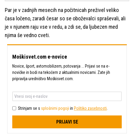
Par je v zadnjih mesecih na počitnicah preživel veliko
časa ločeno, zaradi česar so se oboževalci spraševali, ali
je v njunem raju vse v redu, a zdi se, da ljubezen med
njima še vedno cveti.
Moškisvet.com e-novice
Novice, šport, avtomobilizem, potovanja ... Prijavi se na e-
novičke in bodi na tekočem z aktualnimi novicami. Zate jih
pripravlja uredništvo Moškisvet.com.
Strinjam se s
splošnimi pogoji
in
Politiko zasebnosti
.
PRIJAVI SE