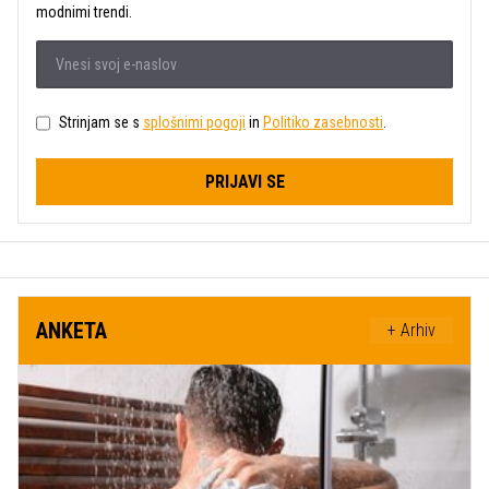
modnimi trendi.
Strinjam se s
splošnimi pogoji
in
Politiko zasebnosti
.
PRIJAVI SE
ANKETA
+ Arhiv