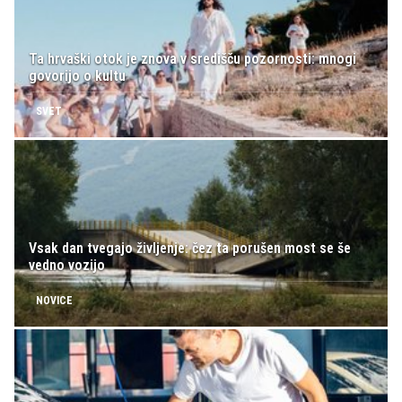
Ta hrvaški otok je znova v središču pozornosti: mnogi
govorijo o kultu
SVET
Vsak dan tvegajo življenje: čez ta porušen most se še
vedno vozijo
NOVICE