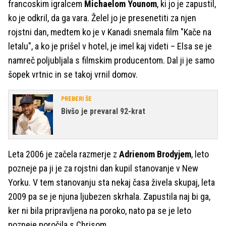
francoskim igralcem
Michaelom Younom
, ki jo je zapustil,
ko je odkril, da ga vara. Želel jo je presenetiti za njen
rojstni dan, medtem ko je v Kanadi snemala film "Kače na
letalu", a ko je prišel v hotel, je imel kaj videti – Elsa se je
namreč poljubljala s filmskim producentom. Dal ji je samo
šopek vrtnic in se takoj vrnil domov.
PREBERI ŠE
Bivšo je prevaral 92-krat
Leta 2006 je začela razmerje z
Adrienom Brodyjem
, leto
pozneje pa ji je za rojstni dan kupil stanovanje v New
Yorku. V tem stanovanju sta nekaj časa živela skupaj, leta
2009 pa se je njuna ljubezen skrhala. Zapustila naj bi ga,
ker ni bila pripravljena na poroko, nato pa se je leto
pozneje poročila s Chrisom.