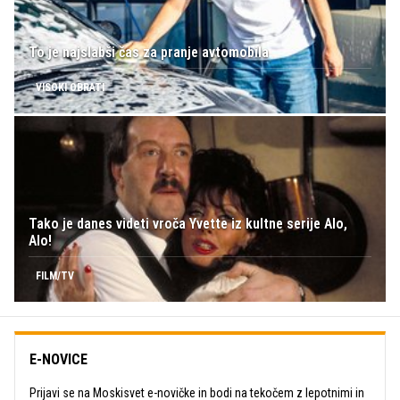
To je najslabši čas za pranje avtomobila
VISOKI OBRATI
Tako je danes videti vroča Yvette iz kultne serije Alo,
Alo!
FILM/TV
E-NOVICE
Prijavi se na Moskisvet e-novičke in bodi na tekočem z lepotnimi in