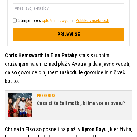
Strinjam se s
splošnimi pogoji
in
Politiko zasebnosti
.
PRIJAVI SE
Chris Hemsworth in Elsa Pataky
sta s skupnim
druženjem na eni izmed plaž v Avstraliji dala jasno vedeti,
da so govorice o njunem razhodu le govorice in nič več
kot to.
PREBERI ŠE
Česa si še želi moški, ki ima vse na svetu?
Chrisa in Elso so posneli na plaži v
Byron Bayu
, kjer živita,