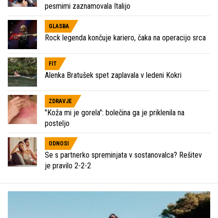
pesmimi zaznamovala Italijo
GLASBA
Rock legenda končuje kariero, čaka na operacijo srca
FIT
Alenka Bratušek spet zaplavala v ledeni Kokri
ZDRAVJE
"Koža mi je gorela": bolečina ga je priklenila na
posteljo
ODNOSI
Se s partnerko spreminjata v sostanovalca? Rešitev
je pravilo 2-2-2