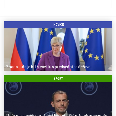
NOVICE
Znano, kdo je bil v vozilu s predsednico države
ŠPORT
Uefa ne popušča: možnost bojkota Fifinih tekmovanj še