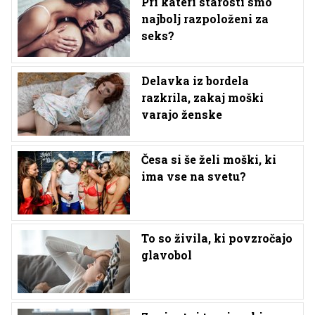
Pri kateri starosti smo
najbolj razpoloženi za
seks?
Delavka iz bordela
razkrila, zakaj moški
varajo ženske
Česa si še želi moški, ki
ima vse na svetu?
To so živila, ki povzročajo
glavobol