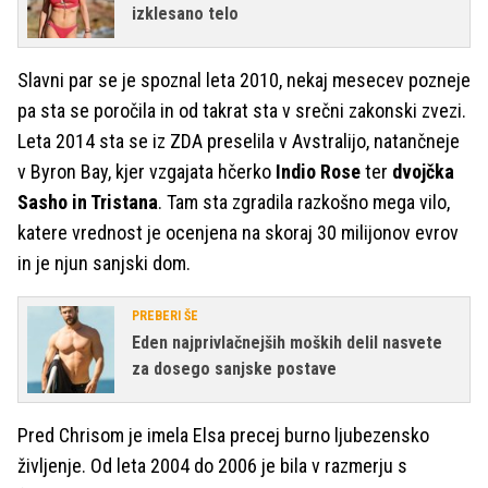
izklesano telo
Slavni par se je spoznal leta 2010, nekaj mesecev pozneje
pa sta se poročila in od takrat sta v srečni zakonski zvezi.
Leta 2014 sta se iz ZDA preselila v Avstralijo, natančneje
v Byron Bay, kjer vzgajata hčerko
Indio Rose
ter
dvojčka
Sasho in Tristana
. Tam sta
zgradila razkošno mega vilo,
katere vrednost je ocenjena na skoraj 30 milijonov evrov
in je njun sanjski dom.
PREBERI ŠE
Eden najprivlačnejših moških delil nasvete
za dosego sanjske postave
Pred Chrisom je imela Elsa precej burno ljubezensko
življenje. Od leta 2004 do 2006 je bila v razmerju s