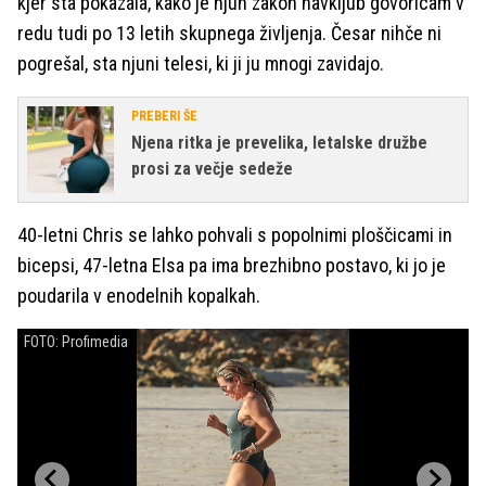
kjer sta pokazala, kako je njun zakon navkljub govoricam v
redu tudi po 13 letih skupnega življenja. Česar nihče ni
pogrešal, sta njuni telesi, ki ji ju mnogi zavidajo.
PREBERI ŠE
Njena ritka je prevelika, letalske družbe
prosi za večje sedeže
40-letni Chris se lahko pohvali s popolnimi ploščicami in
bicepsi, 47-letna Elsa pa ima brezhibno postavo, ki jo je
poudarila v enodelnih kopalkah.
FOTO: Profimedia