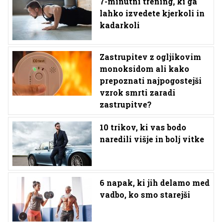
7-minutni trening, ki ga
lahko izvedete kjerkoli in
kadarkoli
Zastrupitev z ogljikovim
monoksidom ali kako
prepoznati najpogostejši
vzrok smrti zaradi
zastrupitve?
10 trikov, ki vas bodo
naredili višje in bolj vitke
6 napak, ki jih delamo med
vadbo, ko smo starejši