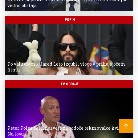
vedno obstaja
POPIN
Po valu obtožb: Jared Leto izgubil vlogo v prihajajočem
filmu
TV ODDAJE
Peter Poles delil nasvete za bodoče tekmovalce kviza
Na lovu