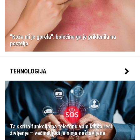
"Koža mi je gorela": bolečina ga je priklenila na
posteljo
TEHNOLOGIJA
Ta skrita funkcija na telefonu vam lahko reši
življenje – večina ljudi je nima nastavljene