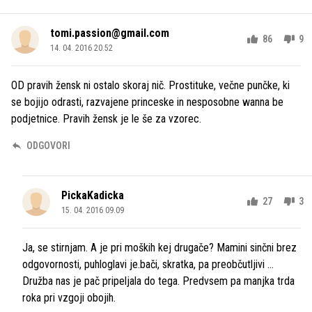
tomi.passion@gmail.com
86
9
14. 04. 2016 20.52
OD pravih žensk ni ostalo skoraj nič. Prostituke, večne punčke, ki
se bojijo odrasti, razvajene princeske in nesposobne wanna be
podjetnice. Pravih žensk je le še za vzorec.
ODGOVORI
PickaKadicka
27
3
15. 04. 2016 09.09
Ja, se stirnjam. A je pri moških kej drugače? Mamini sinčni brez
odgovornosti, puhloglavi je.bači, skratka, pa preobčutljivi ...
Družba nas je pač pripeljala do tega. Predvsem pa manjka trda
roka pri vzgoji obojih.