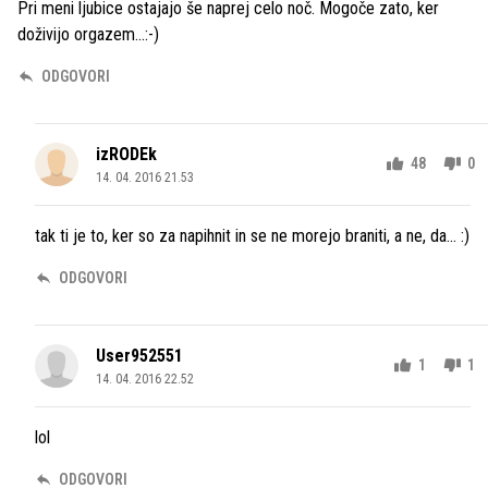
Pri meni ljubice ostajajo še naprej celo noč. Mogoče zato, ker
doživijo orgazem...:-)
ODGOVORI
izRODEk
48
0
14. 04. 2016 21.53
tak ti je to, ker so za napihnit in se ne morejo braniti, a ne, da... :)
ODGOVORI
User952551
1
1
14. 04. 2016 22.52
lol
ODGOVORI