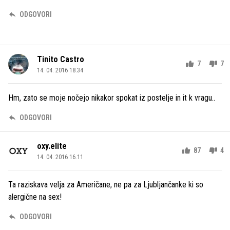
ODGOVORI
Tinito Castro
7
7
14. 04. 2016 18.34
Hm, zato se moje nočejo nikakor spokat iz postelje in it k vragu..
ODGOVORI
oxy.elite
87
4
14. 04. 2016 16.11
Ta raziskava velja za Američane, ne pa za Ljubljančanke ki so
alergične na sex!
ODGOVORI