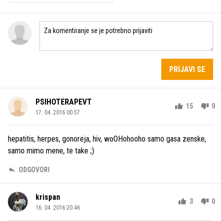
PRIJAVI SE
PSIHOTERAPEVT
15
0
17. 04. 2016 00.57
hepatitis, herpes, gonoreja, hiv, woOHohooho samo gasa zenske,
samo mimo mene, te take ;)
ODGOVORI
krispan
3
0
16. 04. 2016 20.46