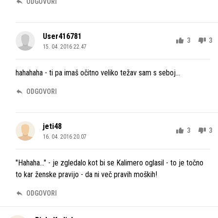
ODGOVORI
User416781
3
3
15. 04. 2016 22.47
hahahaha - ti pa imaš očitno veliko težav sam s seboj...
ODGOVORI
jeti48
3
3
16. 04. 2016 20.07
"Hahaha..." - je zgledalo kot bi se Kalimero oglasil - to je točno
to kar ženske pravijo - da ni več pravih moških!
ODGOVORI