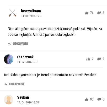
beowulfsam
71
3
14. 04. 2016 19.01
Niso alergične, samo pravi afrodiziak moraš pokazat. Vijolčni za
500 so najboljši. Al morš pa res dobr zgledat.
ODGOVORI
razerznak
2
2
14. 04. 2016 16.01
tudi #shoutyourstatus je trend pri mentalno nezdravih ženskah
ODGOVORI
Vaukan
95
6
14. 04. 2016 15.08