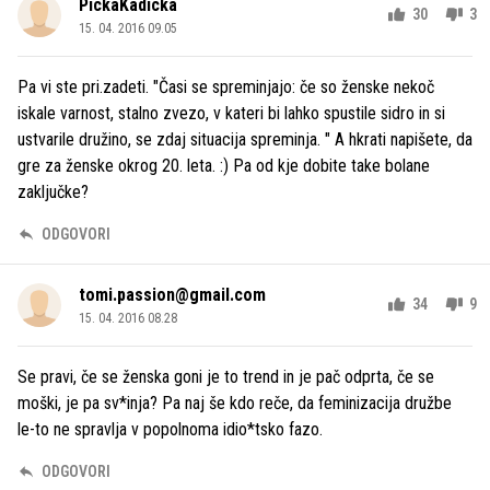
PickaKadicka
30
3
15. 04. 2016 09.05
Pa vi ste pri.zadeti. "Časi se spreminjajo: če so ženske nekoč
iskale varnost, stalno zvezo, v kateri bi lahko spustile sidro in si
ustvarile družino, se zdaj situacija spreminja. " A hkrati napišete, da
gre za ženske okrog 20. leta. :) Pa od kje dobite take bolane
zaključke?
ODGOVORI
tomi.passion@gmail.com
34
9
15. 04. 2016 08.28
Se pravi, če se ženska goni je to trend in je pač odprta, če se
moški, je pa sv*inja? Pa naj še kdo reče, da feminizacija družbe
le-to ne spravlja v popolnoma idio*tsko fazo.
ODGOVORI