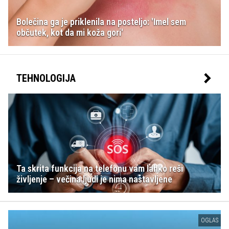
Bolečina ga je priklenila na posteljo: 'Imel sem
občutek, kot da mi koža gori'
TEHNOLOGIJA
Ta skrita funkcija na telefonu vam lahko reši
življenje – večina ljudi je nima nastavljene
OGLAS