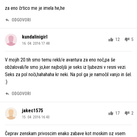
za eno črtico me je imela he,he
ODGOVORI
kundalinigirl
12
5
16. 04. 2016 17.48
V mojih 20.tih smo temu rekli/e avantura za eno noč,pa še
obžalovali/le smo jo,ker najboljši je seks iz ljubezni v resni vezi.
Seks za pol noči,hahahaha kr neki. Na pol ga je namočil vanjo in šel.
:)
ODGOVORI
jakec1575
17
2
15. 04. 2016 16.43
Čeprav zenskam privoscim enako zabave kot moskim oz vsem