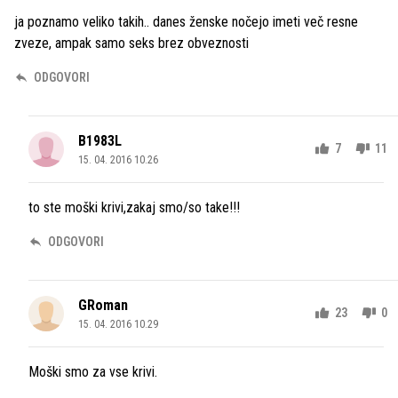
ja poznamo veliko takih.. danes ženske nočejo imeti več resne
zveze, ampak samo seks brez obveznosti
ODGOVORI
B1983L
7
11
15. 04. 2016 10.26
to ste moški krivi,zakaj smo/so take!!!
ODGOVORI
GRoman
23
0
15. 04. 2016 10.29
Moški smo za vse krivi.