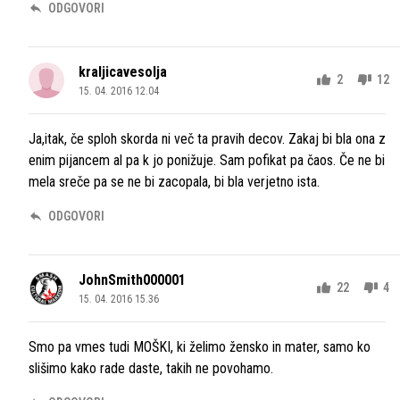
ODGOVORI
kraljicavesolja
2
12
15. 04. 2016 12.04
Ja,itak, če sploh skorda ni več ta pravih decov. Zakaj bi bla ona z
enim pijancem al pa k jo ponižuje. Sam pofikat pa čaos. Če ne bi
mela sreče pa se ne bi zacopala, bi bla verjetno ista.
ODGOVORI
JohnSmith000001
22
4
15. 04. 2016 15.36
Smo pa vmes tudi MOŠKI, ki želimo žensko in mater, samo ko
slišimo kako rade daste, takih ne povohamo.