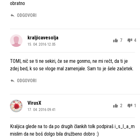
obratno
ODGOVORI
kraljicavesolja
7
4
15. 04. 2016 12.05
TOMI, nič se ti ne sekiri, če se me gonmo, ne mi rečt, da ti je
zdej bed, k so se vloge mal zamenjale. Sam to je šele začetek.
ODGOVORI
VirusX
2
1
17. 04. 2016 09.41
Kraljica glede na to da po drugih člankih tolk podpiraš i_s_l_a_m
mislim da ne boš dolgo bila družbeno dobro :)