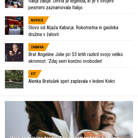
Italija žaluje: Umrla je legenda, ki je s svojimi
pesmimi zaznamovala Italijo
NOVICE
Slovo od Aljaža Kaburja: Rokometna in gasilska
družina v žalosti
ZABAVA
Brat Angeline Jolie pri 53 letih razkril svojo veliko
skrivnost: 'Zdaj sem končno svoboden'
FIT
Alenka Bratušek spet zaplavala v ledeni Kokri