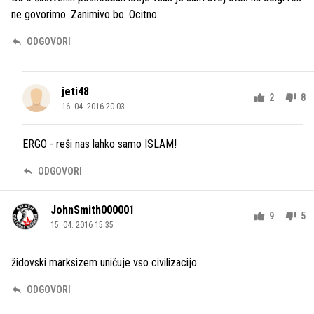
ne govorimo. Zanimivo bo. Ocitno.
ODGOVORI
jeti48
2
8
16. 04. 2016 20.03
ERGO - reši nas lahko samo ISLAM!
ODGOVORI
JohnSmith000001
9
5
15. 04. 2016 15.35
židovski marksizem uničuje vso civilizacijo
ODGOVORI