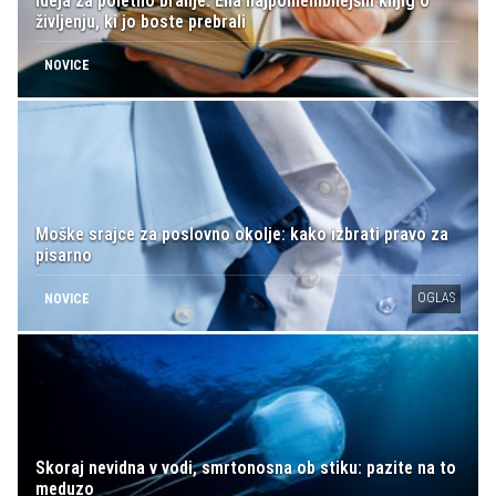
Ideja za poletno branje: Ena najpomembnejših knjig o
življenju, ki jo boste prebrali
NOVICE
Moške srajce za poslovno okolje: kako izbrati pravo za
pisarno
OGLAS
NOVICE
Skoraj nevidna v vodi, smrtonosna ob stiku: pazite na to
meduzo