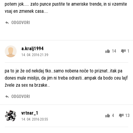
potem jok...... zato punce pustite te ameriske trende, in si vzemite
vsaj en zmenek casa.....
ODGOVORI
a.kralj1994
14
1
14. 04. 2016 21.39
pa to je že od nekdaj tko...samo nobena noče to priznat...itak pa
dones mule mislijo, da jim ni treba odrasti...ampak da bodo ceu lajf
žvele za sex na brzake...
ODGOVORI
vrtnar_1
4
13
14. 04. 2016 20.55