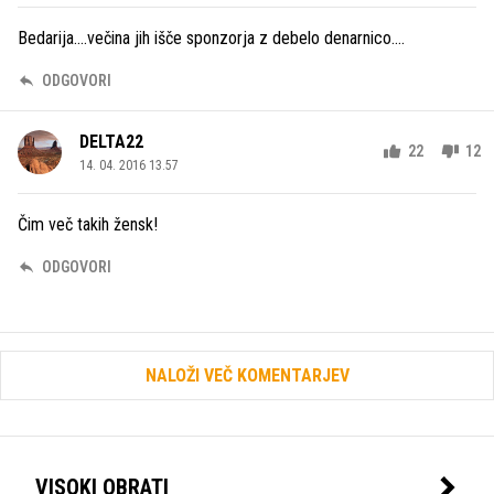
Bedarija....večina jih išče sponzorja z debelo denarnico....
ODGOVORI
DELTA22
22
12
14. 04. 2016 13.57
Čim več takih žensk!
ODGOVORI
NALOŽI VEČ KOMENTARJEV
VISOKI OBRATI