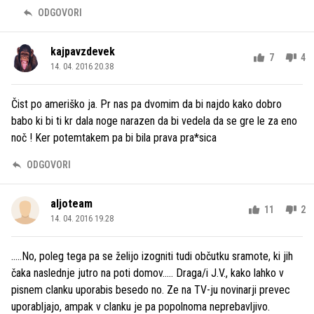
ODGOVORI
kajpavzdevek
7
4
14. 04. 2016 20.38
Čist po ameriško ja. Pr nas pa dvomim da bi najdo kako dobro
babo ki bi ti kr dala noge narazen da bi vedela da se gre le za eno
noč ! Ker potemtakem pa bi bila prava pra*sica
ODGOVORI
aljoteam
11
2
14. 04. 2016 19.28
.....No, poleg tega pa se želijo izogniti tudi občutku sramote, ki jih
čaka naslednje jutro na poti domov..... Draga/i J.V., kako lahko v
pisnem clanku uporabis besedo no. Ze na TV-ju novinarji prevec
uporabljajo, ampak v clanku je pa popolnoma neprebavljivo.