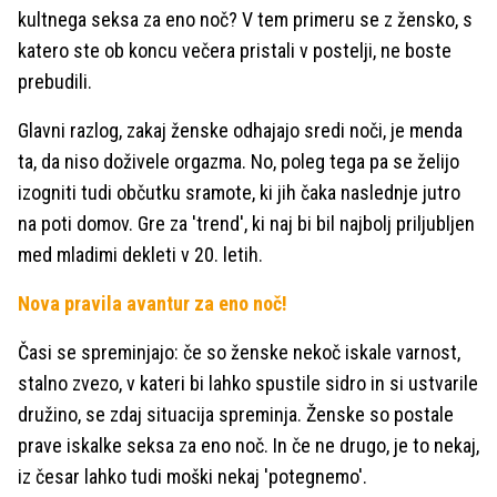
kultnega seksa za eno noč? V tem primeru se z žensko, s
katero ste ob koncu večera pristali v postelji, ne boste
prebudili.
Glavni razlog, zakaj ženske odhajajo sredi noči, je menda
ta, da niso doživele orgazma. No, poleg tega pa se želijo
izogniti tudi občutku sramote, ki jih čaka naslednje jutro
na poti domov. Gre za 'trend', ki naj bi bil najbolj priljubljen
med mladimi dekleti v 20. letih.
Nova pravila avantur za eno noč!
Časi se spreminjajo: če so ženske nekoč iskale varnost,
stalno zvezo, v kateri bi lahko spustile sidro in si ustvarile
družino, se zdaj situacija spreminja. Ženske so postale
prave iskalke seksa za eno noč. In če ne drugo, je to nekaj,
iz česar lahko tudi moški nekaj 'potegnemo'.