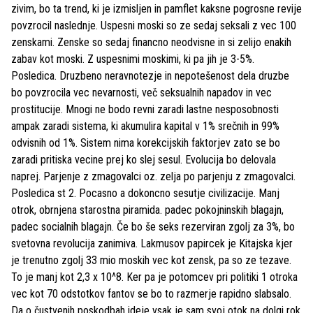
zivim, bo ta trend, ki je izmisljen in pamflet kaksne pogrosne revije
povzrocil naslednje. Uspesni moski so ze sedaj seksali z vec 100
zenskami. Zenske so sedaj financno neodvisne in si zelijo enakih
zabav kot moski. Z uspesnimi moskimi, ki pa jih je 3-5%.
Posledica. Druzbeno neravnotezje in nepotešenost dela druzbe
bo povzrocila vec nevarnosti, več seksualnih napadov in vec
prostitucije. Mnogi ne bodo revni zaradi lastne nesposobnosti
ampak zaradi sistema, ki akumulira kapital v 1% srečnih in 99%
odvisnih od 1%. Sistem nima korekcijskih faktorjev zato se bo
zaradi pritiska vecine prej ko slej sesul. Evolucija bo delovala
naprej. Parjenje z zmagovalci oz. zelja po parjenju z zmagovalci.
Posledica st 2. Pocasno a dokoncno sesutje civilizacije. Manj
otrok, obrnjena starostna piramida. padec pokojninskih blagajn,
padec socialnih blagajn. Če bo še seks rezerviran zgolj za 3%, bo
svetovna revolucija zanimiva. Lakmusov papircek je Kitajska kjer
je trenutno zgolj 33 mio moskih vec kot zensk, pa so ze tezave.
To je manj kot 2,3 x 10^8. Ker pa je potomcev pri politiki 1 otroka
vec kot 70 odstotkov fantov se bo to razmerje rapidno slabsalo.
Da o čustvenih poskodbah ideje vsak je sam svoj otok na dolgi rok