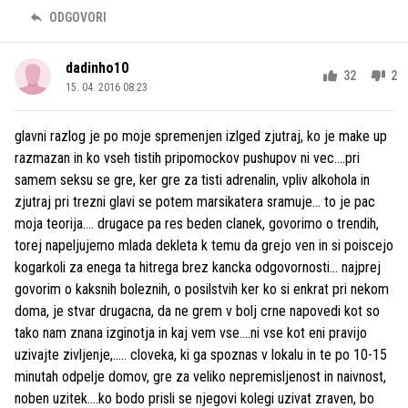
ODGOVORI
dadinho10
32
2
15. 04. 2016 08.23
glavni razlog je po moje spremenjen izlged zjutraj, ko je make up
razmazan in ko vseh tistih pripomockov pushupov ni vec....pri
samem seksu se gre, ker gre za tisti adrenalin, vpliv alkohola in
zjutraj pri trezni glavi se potem marsikatera sramuje... to je pac
moja teorija.... drugace pa res beden clanek, govorimo o trendih,
torej napeljujemo mlada dekleta k temu da grejo ven in si poiscejo
kogarkoli za enega ta hitrega brez kancka odgovornosti... najprej
govorim o kaksnih boleznih, o posilstvih ker ko si enkrat pri nekom
doma, je stvar drugacna, da ne grem v bolj crne napovedi kot so
tako nam znana izginotja in kaj vem vse....ni vse kot eni pravijo
uzivajte zivljenje,..... cloveka, ki ga spoznas v lokalu in te po 10-15
minutah odpelje domov, gre za veliko nepremisljenost in naivnost,
noben uzitek....ko bodo prisli se njegovi kolegi uzivat zraven, bo