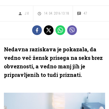
J.V.
14. 04. 2016 13.18
47
Nedavna raziskava je pokazala, da
vedno več žensk prisega na seks brez
obveznosti, a vedno manj jih je
pripravljenih to tudi priznati.