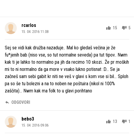
rcarlos
15
5
15. 04. 2016 11.08
Sej se vidi kak družba nazaduje.. Mal ko gledaš večina je že
fu*jenih bab (niso vse, so tut normalne seveda) pa tut tipov.. Nwm
kak ti je lahko to normalno pa jih da recimo 10 skozi.. Že pr moških
mi to ni normalno da ga more v vsako lukno potisnat :D... Se ja
začneš sam sebi gabit kr niti ne veš v glavi s kom vse si bil... Sploh
pa so še tu bolezni a na to noben ne poštuira (nikol ni 100%
zaščita)... Nwm kak ma folk to u glavi porihtano
ODGOVORI
bebo3
13
1
15. 04. 2016 09.06