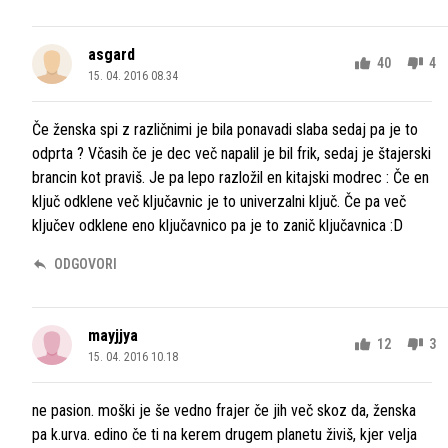
asgard
40
4
15. 04. 2016 08.34
Če ženska spi z različnimi je bila ponavadi slaba sedaj pa je to
odprta ? Včasih če je dec več napalil je bil frik, sedaj je štajerski
brancin kot praviš. Je pa lepo razložil en kitajski modrec : Če en
ključ odklene več ključavnic je to univerzalni ključ. Če pa več
ključev odklene eno ključavnico pa je to zanič ključavnica :D
ODGOVORI
mayjjya
12
3
15. 04. 2016 10.18
ne pasion. moški je še vedno frajer če jih več skoz da, ženska
pa k.urva. edino če ti na kerem drugem planetu živiš, kjer velja