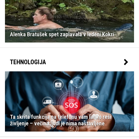
Alenka Bratušek spet zaplavala v ledeni Kokri
TEHNOLOGIJA
Ta skrita funkcija na telefonu vam lahko reši
življenje – večina ljudi je nima nastavljene