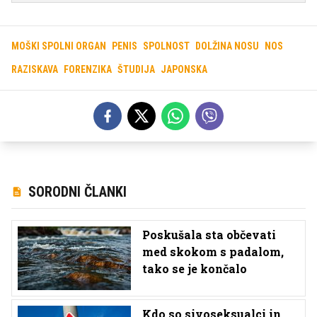
MOŠKI SPOLNI ORGAN
PENIS
SPOLNOST
DOLŽINA NOSU
NOS
RAZISKAVA
FORENZIKA
ŠTUDIJA
JAPONSKA
SORODNI ČLANKI
Poskušala sta občevati
med skokom s padalom,
tako se je končalo
Kdo so sivoseksualci in