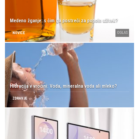
Medeno žganje: s čim ga postreči za popoln užitek?
OGLAS
NOVICE
Hidracija v vročini: Voda, mineralna voda ali mleko?
ZDRAVJE