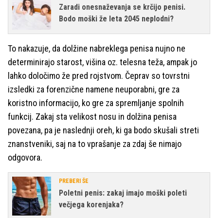
Zaradi onesnaževanja se krčijo penisi.
Bodo moški že leta 2045 neplodni?
To nakazuje, da dolžine nabreklega penisa nujno ne
determinirajo starost, višina oz. telesna teža, ampak jo
lahko določimo že pred rojstvom. Čeprav so tovrstni
izsledki za forenzične namene neuporabni, gre za
koristno informacijo, ko gre za spremljanje spolnih
funkcij. Zakaj sta velikost nosu in dolžina penisa
povezana, pa je naslednji oreh, ki ga bodo skušali streti
znanstveniki, saj na to vprašanje za zdaj še nimajo
odgovora.
PREBERI ŠE
Poletni penis: zakaj imajo moški poleti
večjega korenjaka?