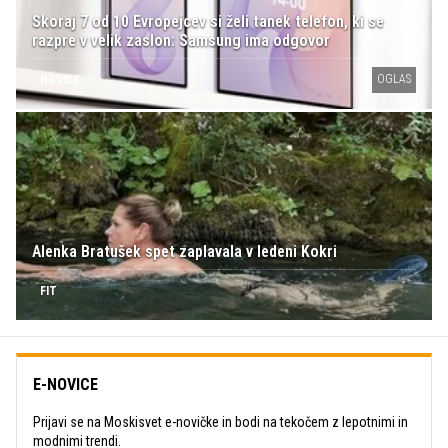
Skoraj 7 od 10 Evropejcev si želi tanek telefon, ki se
razpre v velik zaslon: Samsung ima odgovor
OGLAS
NOVICE
Alenka Bratušek spet zaplavala v ledeni Kokri
FIT
E-NOVICE
Prijavi se na Moskisvet e-novičke in bodi na tekočem z lepotnimi in
modnimi trendi.