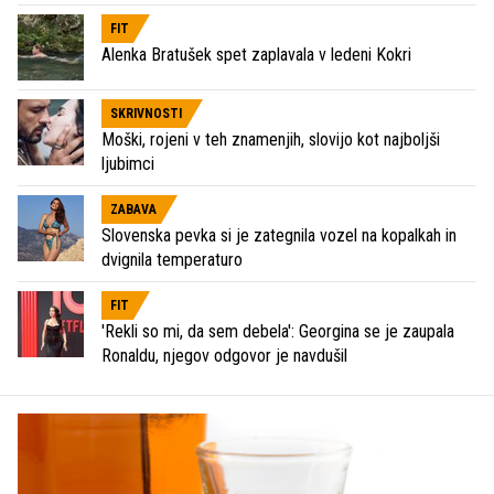
FIT
Alenka Bratušek spet zaplavala v ledeni Kokri
SKRIVNOSTI
Moški, rojeni v teh znamenjih, slovijo kot najboljši
ljubimci
ZABAVA
Slovenska pevka si je zategnila vozel na kopalkah in
dvignila temperaturo
FIT
'Rekli so mi, da sem debela': Georgina se je zaupala
Ronaldu, njegov odgovor je navdušil