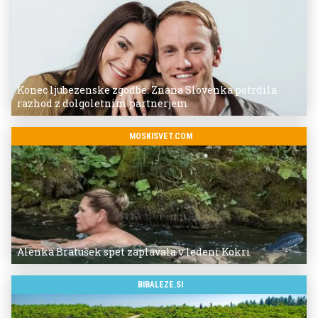
Konec ljubezenske zgodbe: Znana Slovenka potrdila
razhod z dolgoletnim partnerjem
MOSKISVET.COM
Alenka Bratušek spet zaplavala v ledeni Kokri
BIBALEZE.SI