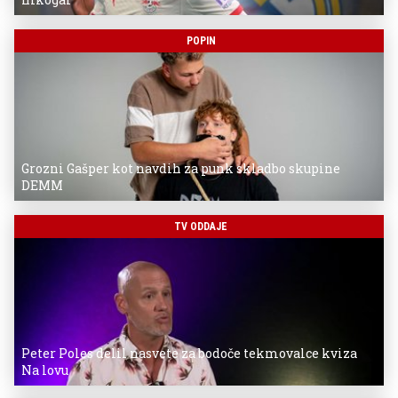
POPIN
Grozni Gašper kot navdih za punk skladbo skupine
DEMM
TV ODDAJE
Peter Poles delil nasvete za bodoče tekmovalce kviza
Na lovu