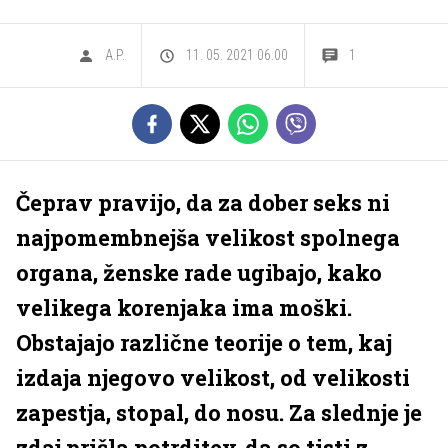
A.P.
11. 05. 2021 06.00
1
Čeprav pravijo, da za dober seks ni
najpomembnejša velikost spolnega
organa, ženske rade ugibajo, kako
velikega korenjaka ima moški.
Obstajajo različne teorije o tem, kaj
izdaja njegovo velikost, od velikosti
zapestja, stopal, do nosu. Za slednje je
zdaj prišla potrditev, da so tisti z