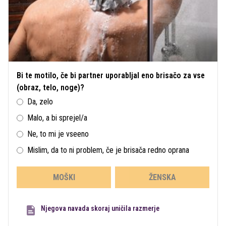
Bi te motilo, če bi partner uporabljal eno brisačo za vse
(obraz, telo, noge)?
Da, zelo
Malo, a bi sprejel/a
Ne, to mi je vseeno
Mislim, da to ni problem, če je brisača redno oprana
MOŠKI
ŽENSKA
Njegova navada skoraj uničila razmerje