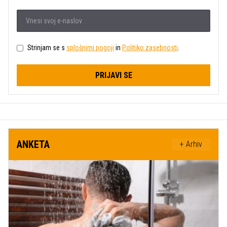
Strinjam se s
splošnimi pogoji
in
Politiko zasebnosti
.
PRIJAVI SE
ANKETA
+ Arhiv