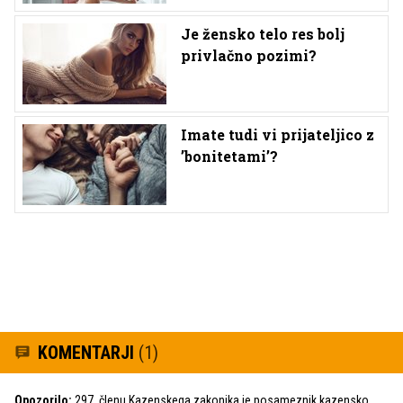
Je žensko telo res bolj
privlačno pozimi?
Imate tudi vi prijateljico z
’bonitetami’?
KOMENTARJI
(1)
Opozorilo:
297. členu Kazenskega zakonika je posameznik kazensko