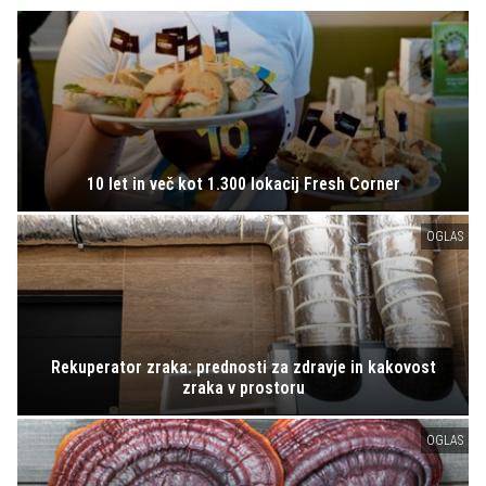
10 let in več kot 1.300 lokacij Fresh Corner
OGLAS
Rekuperator zraka: prednosti za zdravje in kakovost
zraka v prostoru
OGLAS