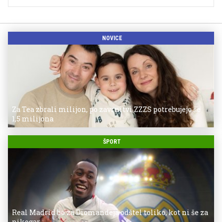
NOVICE
Za Tea zbrali milijon, po zavrnitvi ZZZS potrebujejo še
1,5 milijona
ŠPORT
Real Madrid bo za Diomandeja odštel toliko, kot ni še za
nikogar