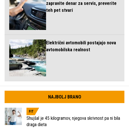
zapravite denar za servis, preverite
teh pet stvari
Električni avtomobili postajajo nova
avtomobilska realnost
NAJBOLJ BRANO
FIT
Shujšal je 45 kilogramov, njegova skrivnost pa ni bila
draga dieta