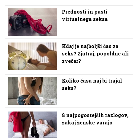
Prednosti in pasti
virtualnega seksa
Kdaj je najboljši čas za
seks? Zjutraj, popoldne ali
zvečer?
Koliko časa naj bi trajal
seks?
8 najpogostejših razlogov,
zakaj ženske varajo