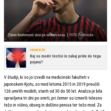
Zlatan Ibrahimović slovi po velikem nosu.
FOTO: Profimedia
PREBERI ŠE
Kaj so modri testisi in zakaj pride do tega
pojava?
V študiji, ki so jo izvedli na medicinski fakulteti v
japonskem Kjotu, so med letoma 2015 in 2019 preučili
126 umrlih moških, starih od 30 do 50 let. Analiza je bila
opravljena tri dni po smrti, pri čemer so izmerili telesno
težo in višino, obseg in dolžino penisa ter težo mod. Za