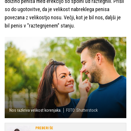
dolžino penisa med erekcijo so spolni ud raztegnili. Prišli
so do ugotovitve, da je velikost nabreklega penisa
povezana z velikostjo nosu. Večji, kot je bil nos, daljši je
bil penis v "raztegnjenem" stanju.
Nos razkriva velikost korenjaka.
FOTO: Shutterstock
PREBERI ŠE