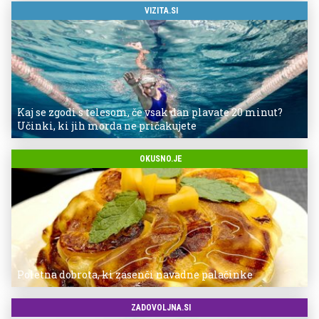
VIZITA.SI
Kaj se zgodi s telesom, če vsak dan plavate 20 minut?
Učinki, ki jih morda ne pričakujete
OKUSNO.JE
Poletna dobrota, ki zasenči navadne palačinke
ZADOVOLJNA.SI