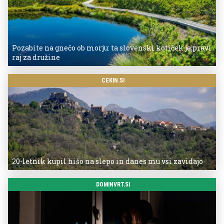
Pozabite na gnečo ob morju: ta slovenski kotiček je pravi
raj za družine
CEKIN.SI
20-letnik kupil hišo na slepo in danes mu vsi zavidajo
DOMINVRT.SI