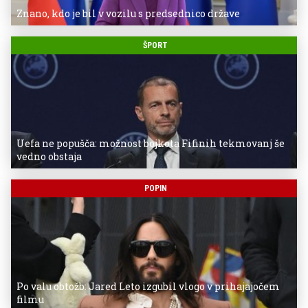
Znano, kdo je bil v vozilu s predsednico države
ŠPORT
Uefa ne popušča: možnost bojkota Fifinih tekmovanj še
vedno obstaja
POPIN
Po valu obtožb: Jared Leto izgubil vlogo v prihajajočem
filmu