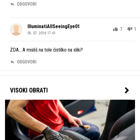
ODGOVORI
IlluminatiAllSeeingEye01
7
1
05. 07. 2016 17.41
ZDA....A misliš na tole čistilko na sliki?
ODGOVORI
VISOKI OBRATI