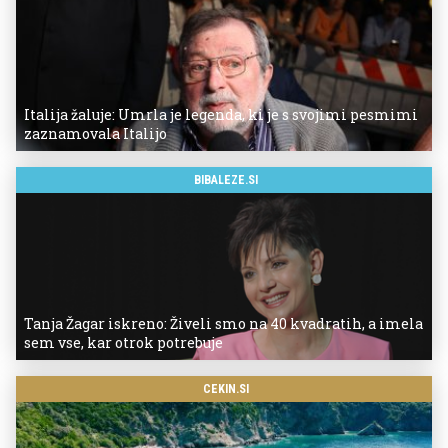
Italija žaluje: Umrla je legenda, ki je s svojimi pesmimi
zaznamovala Italijo
BIBALEZE.SI
Tanja Žagar iskreno: Živeli smo na 40 kvadratih, a imela
sem vse, kar otrok potrebuje
CEKIN.SI