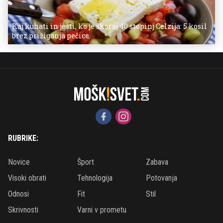
Kaj kuhati in jesti, ko je skoraj 40 stopinj Celzija: 5 kosil
brez prižiganja pečice
RUBRIKE:
Novice
Šport
Zabava
Visoki obrati
Tehnologija
Potovanja
Odnosi
Fit
Stil
Skrivnosti
Varni v prometu