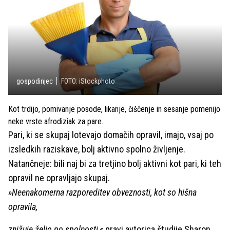
gospodinjec
FOTO: iStockphoto
Kot trdijo, pomivanje posode, likanje, čiščenje in sesanje pomenijo
neke vrste afrodiziak za pare.
Pari, ki se skupaj lotevajo domačih opravil, imajo, vsaj po
izsledkih raziskave, bolj aktivno spolno življenje.
Natančneje: bili naj bi za tretjino bolj aktivni kot pari, ki teh
opravil ne opravljajo skupaj.
»Neenakomerna razporeditev obveznosti, kot so hišna
opravila,
znižuje željo po spolnosti,«
pravi avtorica študije Sharon