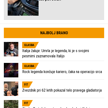
NAJBOLJ BRANO
GLASBA
Italija žaluje: Umrla je legenda, ki je s svojimi
pesmimi zaznamovala Italijo
GLASBA
Rock legenda končuje kariero, čaka na operacijo srca
FIT
Zvezdnik pri 62 letih pokazal telo pravega gladiatorja
FIT