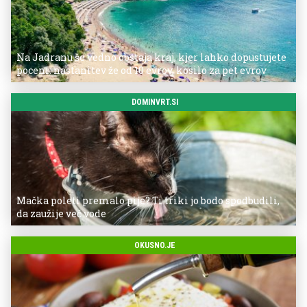
Na Jadranu še vedno obstaja kraj, kjer lahko dopustujete
poceni: nastanitev že od 10 evrov, kosilo za pet evrov
DOMINVRT.SI
Mačka poleti premalo pije? Ti triki jo bodo spodbudili,
da zaužije več vode
OKUSNO.JE