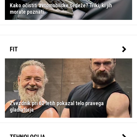
Kako očistiti avtomobilske sedeže? Triki, ki jih
morate poznati
FIT
Zvezdnik pri 62 letih pokazal telo pravega
gladiatorja
TEHNOLOGIJA