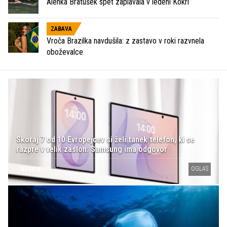
Alenka Bratušek spet zaplavala v ledeni Kokri
ZABAVA
Vroča Brazilka navdušila: z zastavo v roki razvnela
oboževalce
Skoraj 7 od 10 Evropejcev si želi tanek telefon, ki se
razpre v velik zaslon: Samsung ima odgovor
OGLAS
NOVICE