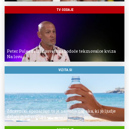
TV ODDAJE
Peter Poles delil nasvete za bodoče tekmovalce kviza
Na lovu
VIZITA.SI
Zdravniki opozarjajo: to je največja napaka, ki jo ljudje
delajo med vročino