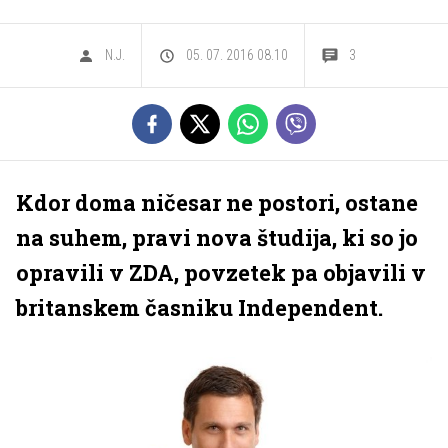
N.J.
05. 07. 2016 08.10
3
Kdor doma ničesar ne postori, ostane
na suhem, pravi nova študija, ki so jo
opravili v ZDA, povzetek pa objavili v
britanskem časniku Independent.