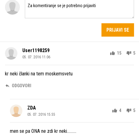
PRIJAVI SE
User1198259
15
5
05. 07. 2016 11.06
kr neki članki na tem moskemsvetu
ODGOVORI
ZDA
4
5
05. 07. 2016 15.55
men se pa ONA ne zdi kr neki..........