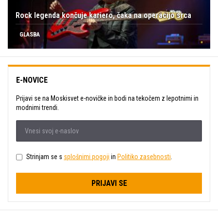
Rock legenda končuje kariero, čaka na operacijo srca
GLASBA
E-NOVICE
Prijavi se na Moskisvet e-novičke in bodi na tekočem z lepotnimi in
modnimi trendi.
Strinjam se s
splošnimi pogoji
in
Politiko zasebnosti
.
PRIJAVI SE