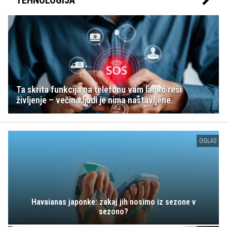
Ta skrita funkcija na telefonu vam lahko reši
življenje – večina ljudi je nima nastavljene
OGLAS
Havaianas japonke: zakaj jih nosimo iz sezone v
sezono?