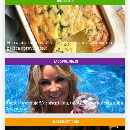
OKUSNO.JE
Hitra pita brez testa: vse sestavine samo zmešate in
pečica opravi ostalo
ZADOVOLJNA.SI
Danes praznuje 53. rojstni dan, tako dobro je videti znana
Slovenka
MOSKISVET.COM