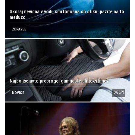
Skoraj nevidna v vodi, smrtonosna ob stiku: pazite na to
meduzo
ZDRAVJE
Najboljše avto preproge: gumijaste ali tekstilne?
OGLAS
NOVICE