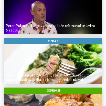
Peter Poles delil nasvete za bodoče tekmovalce kviza
Na lovu
VIZITA.SI
Polna je nevarnih toksinov, a jo imamo vsi radi: to je
najbolj nezdrava riba, ki jo mnogi redno uživajo
OKUSNO.JE