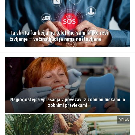
Ta skrita funkcija na telefonu vam lahko reši
življenje – večina ljudi je nima nastavljene
Najpogostejša vprašanja v povezavi z zobnimi luskami in
zobnimi prevlekami
OGLAS