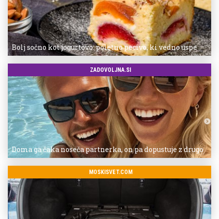
Bolj sočno kot jogurtovo: poletno pecivo, ki vedno uspe
ZADOVOLJNA.SI
Doma ga čaka noseča partnerka, on pa dopustuje z drugo
MOSKISVET.COM