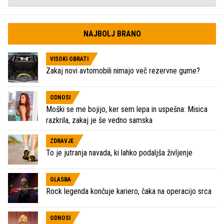
NAJBOLJ BRANO
VISOKI OBRATI
Zakaj novi avtomobili nimajo več rezervne gume?
ODNOSI
Moški se me bojijo, ker sem lepa in uspešna: Misica
razkrila, zakaj je še vedno samska
ZDRAVJE
To je jutranja navada, ki lahko podaljša življenje
GLASBA
Rock legenda končuje kariero, čaka na operacijo srca
ODNOSI