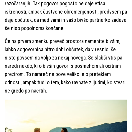
razočaranjih. Tak pogovor pogosto ne daje vtisa
iskrenosti, ampak čustvene obremenjenosti, predvsem pa
daje občutek, da med vami in vašo bivšo partnerko zadeve
še niso popolnoma končane.
Če na prvem zmenku preveč prostora namenite bivšim,
lahko sogovornica hitro dobi občutek, da v resnici še
niste povsem na voljo za nekaj novega. Še slabši vtis pa
naredi nekdo, ki o bivših govori s posmehom ali očitnim
prezirom. To namreč ne pove veliko le o preteklem
odnosu, ampak tudi o tem, kako ravnate z ljudmi, ko stvari
ne gredo po načrtih.