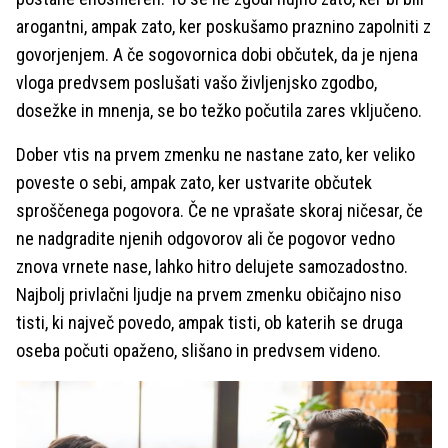
arogantni, ampak zato, ker poskušamo praznino zapolniti z
govorjenjem. A če sogovornica dobi občutek, da je njena
vloga predvsem poslušati vašo življenjsko zgodbo,
dosežke in mnenja, se bo težko počutila zares vključeno.
Dober vtis na prvem zmenku ne nastane zato, ker veliko
poveste o sebi, ampak zato, ker ustvarite občutek
sproščenega pogovora. Če ne vprašate skoraj ničesar, če
ne nadgradite njenih odgovorov ali če pogovor vedno
znova vrnete nase, lahko hitro delujete samozadostno.
Najbolj privlačni ljudje na prvem zmenku običajno niso
tisti, ki največ povedo, ampak tisti, ob katerih se druga
oseba počuti opaženo, slišano in predvsem videno.