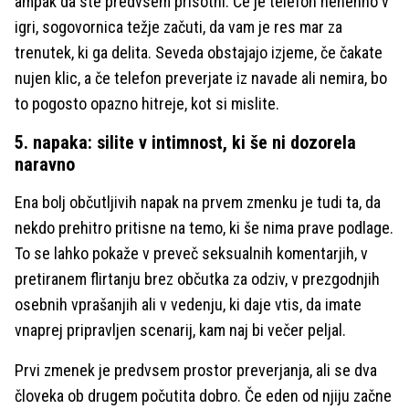
ampak da ste predvsem prisotni. Če je telefon nenehno v
igri, sogovornica težje začuti, da vam je res mar za
trenutek, ki ga delita. Seveda obstajajo izjeme, če čakate
nujen klic, a če telefon preverjate iz navade ali nemira, bo
to pogosto opazno hitreje, kot si mislite.
5. napaka: silite v intimnost, ki še ni dozorela
naravno
Ena bolj občutljivih napak na prvem zmenku je tudi ta, da
nekdo prehitro pritisne na temo, ki še nima prave podlage.
To se lahko pokaže v preveč seksualnih komentarjih, v
pretiranem flirtanju brez občutka za odziv, v prezgodnjih
osebnih vprašanjih ali v vedenju, ki daje vtis, da imate
vnaprej pripravljen scenarij, kam naj bi večer peljal.
Prvi zmenek je predvsem prostor preverjanja, ali se dva
človeka ob drugem počutita dobro. Če eden od njiju začne