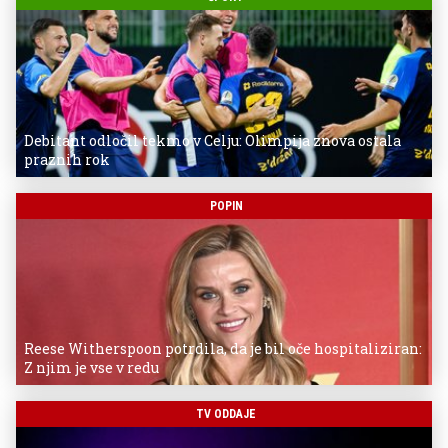
Debitant odločil tekmo v Celju: Olimpija znova ostala
praznih rok
POPIN
Reese Witherspoon potrdila, da je bil oče hospitaliziran:
Z njim je vse v redu
TV ODDAJE