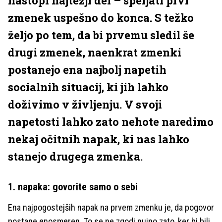
nastopi najtežji del – speljati prvi
zmenek uspešno do konca. S težko
željo po tem, da bi prvemu sledil še
drugi zmenek, naenkrat zmenki
postanejo ena najbolj napetih
socialnih situacij, ki jih lahko
doživimo v življenju. V svoji
napetosti lahko zato nehote naredimo
nekaj očitnih napak, ki nas lahko
stanejo drugega zmenka.
1. napaka: govorite samo o sebi
Ena najpogostejših napak na prvem zmenku je, da pogovor
postane enosmeren. To se ne zgodi nujno zato, ker bi bili