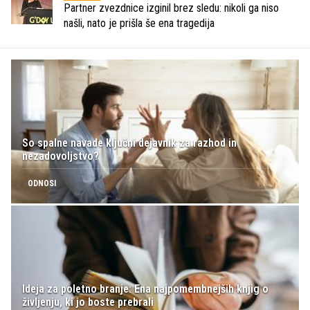
Partner zvezdnice izginil brez sledu: nikoli ga niso
našli, nato je prišla še ena tragedija
So spalne navade ključni dejavnik za razhod in
nezadovoljstvo?
ODNOSI
Ideja za poletno branje: Ena najpomembnejših knjig o
življenju, ki jo boste prebrali