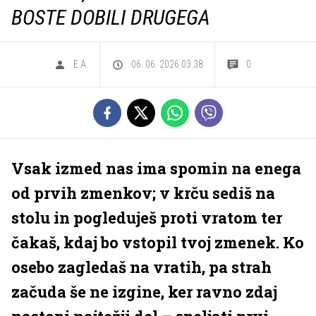
BOSTE DOBILI DRUGEGA
E.A.
06. 06. 2026 03.38
0
Vsak izmed nas ima spomin na enega
od prvih zmenkov; v krču sediš na
stolu in pogleduješ proti vratom ter
čakaš, kdaj bo vstopil tvoj zmenek. Ko
osebo zagledaš na vratih, pa strah
začuda še ne izgine, ker ravno zdaj