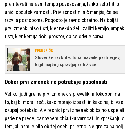
prehitevati naravni tempo povezovanja, lahko zelo hitro
uniči občutek varnosti. Privlačnost ni nič manjša, če se
razvija postopoma. Pogosto je ravno obratno. Najboljši
prvi zmenki niso tisti, kjer nekdo želi izsiliti kemijo, ampak
tisti, kjer kemija dobi prostor, da se odvije sama.
PREBERI ŠE
Slovenke razkrile: to so navade partnerjev,
ki jih najbolj spravljajo ob živce
Dober prvi zmenek ne potrebuje popolnosti
Veliko ljudi gre na prvi zmenek s prevelikim fokusom na
to, kaj bi morali reči, kako morajo izpasti in kako naj bi vse
skupaj potekalo. A v resnici prvi zmenek običajno uspe ali
pade na precej osnovnem občutku varnosti in vprašanju o
tem, ali nam je bilo ob tej osebi prijetno. Ne gre za najbolj