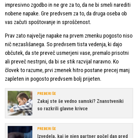
impresivno zgodbo in ne gre za to, da ne bi smeli narediti
nobene napake. Gre predvsem za to, da druga oseba ob
vas začuti spoštovanje in sproščenost.
Prav zato največje napake na prvem zmenku pogosto niso
nič nezaslišanega. So predvsem tista vedenja, ki dajo
občutek, da ste preveč usmerjeni vase, premalo prisotni
ali preveč nestrpni, da bi se stik razvijal naravno. Ko
človek to razume, prvi zmenek hitro postane precej manj
zapleten in pogosto predvsem bolj prijeten.
PREBERI ŠE
Zakaj ste še vedno samski? Znanstveniki
so razkrili glavne krivce
PREBERI ŠE
Izvedela, kaj je njen partner počel dan pred