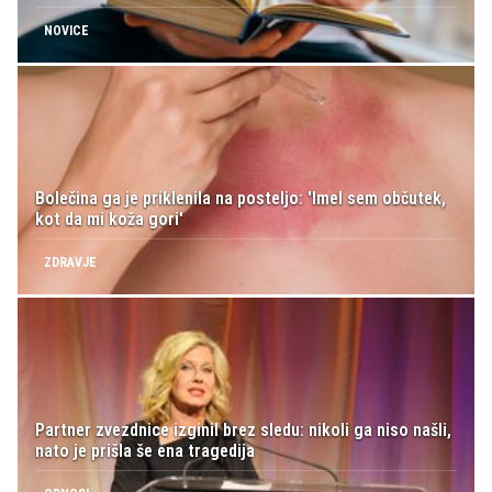
NOVICE
Bolečina ga je priklenila na posteljo: 'Imel sem občutek,
kot da mi koža gori'
ZDRAVJE
Partner zvezdnice izginil brez sledu: nikoli ga niso našli,
nato je prišla še ena tragedija