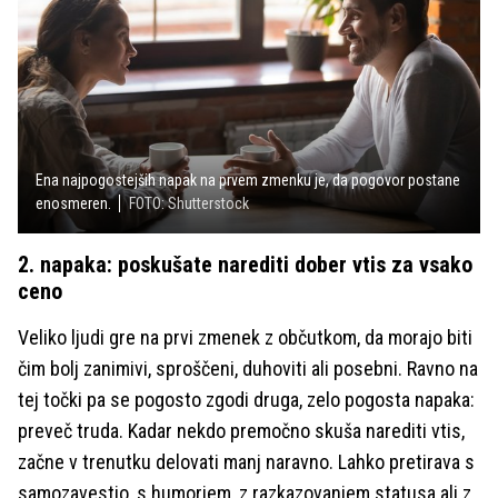
Ena najpogostejših napak na prvem zmenku je, da pogovor postane
enosmeren.
FOTO: Shutterstock
2. napaka: poskušate narediti dober vtis za vsako
ceno
Veliko ljudi gre na prvi zmenek z občutkom, da morajo biti
čim bolj zanimivi, sproščeni, duhoviti ali posebni. Ravno na
tej točki pa se pogosto zgodi druga, zelo pogosta napaka:
preveč truda. Kadar nekdo premočno skuša narediti vtis,
začne v trenutku delovati manj naravno. Lahko pretirava s
samozavestjo, s humorjem, z razkazovanjem statusa ali z