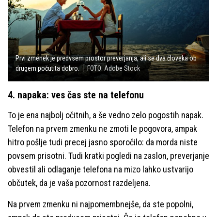
Prvi zmenek je predvsem prostor preverjanja, ali se dva človeka ob
drugem počutita dobro.
FOTO: Adobe Stock
4. napaka: ves čas ste na telefonu
To je ena najbolj očitnih, a še vedno zelo pogostih napak.
Telefon na prvem zmenku ne zmoti le pogovora, ampak
hitro pošlje tudi precej jasno sporočilo: da morda niste
povsem prisotni. Tudi kratki pogledi na zaslon, preverjanje
obvestil ali odlaganje telefona na mizo lahko ustvarijo
občutek, da je vaša pozornost razdeljena.
Na prvem zmenku ni najpomembnejše, da ste popolni,