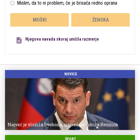
Mislim, da to ni problem, če je brisača redno oprana
MOŠKI
ŽENSKA
Njegova navada skoraj uničila razmerje
NOVICE
Največ je vložila Svoboda, največ pa dobila Resnica
ŠPORT