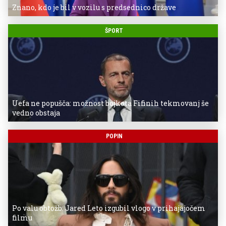
Znano, kdo je bil v vozilu s predsednico države
ŠPORT
Uefa ne popušča: možnost bojkota Fifinih tekmovanj še
vedno obstaja
POPIN
Po valu obtožb: Jared Leto izgubil vlogo v prihajajočem
filmu