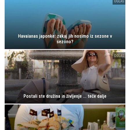
OGLAS
Havaianas japonke: zakaj jih nosimo iz sezone v
sezono?
OGLAS
Postali ste družina in življenje ... teče dalje