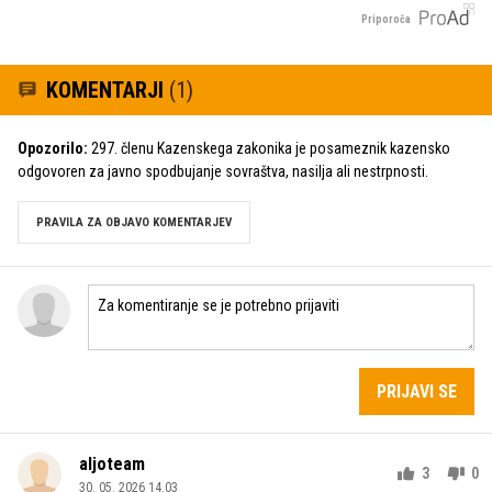
Priporoča
KOMENTARJI
(1)
Opozorilo:
297. členu Kazenskega zakonika je posameznik kazensko
odgovoren za javno spodbujanje sovraštva, nasilja ali nestrpnosti.
PRAVILA ZA OBJAVO KOMENTARJEV
PRIJAVI SE
aljoteam
3
0
30. 05. 2026 14.03