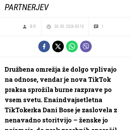
PARTNERJEV
B.R.
30. 05. 2026 03.10
1
Družbena omrežja že dolgo vplivajo
na odnose, vendar je nova TikTok
praksa sprožila burne razprave po
vsem svetu. Enaindvajsetletna
TikTokerka Dani Bose je zaslovela z
nenavadno storitvijo – ženske jo