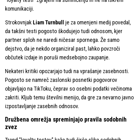
komunikaciji.
Strokovnjak
Liam Turnbull
je za omenjeni medij povedal,
da takšni testi pogosto škodujejo tudi odnosom, kjer
partner sploh ne naredi ničesar spornega. Že samo
dejstvo, da je nekdo organiziral past, lahko povzroči
občutek izdaje in poruši medsebojno zaupanje.
Nekateri kritiki opozarjajo tudi na vprašanje zasebnosti.
Pogosto se namreč zaslonski posnetki pogovorov
objavljajo na TikToku, čeprav so osebni podatki večinoma
zakriti. Kljub temu številni menijo, da gre za nevarno javno
izpostavljanje zasebnih odnosov.
Družbena omrežja spreminjajo pravila sodobnih
zvez
Trend "loyalty testov" kaže tudi širšo sliko sodobnih