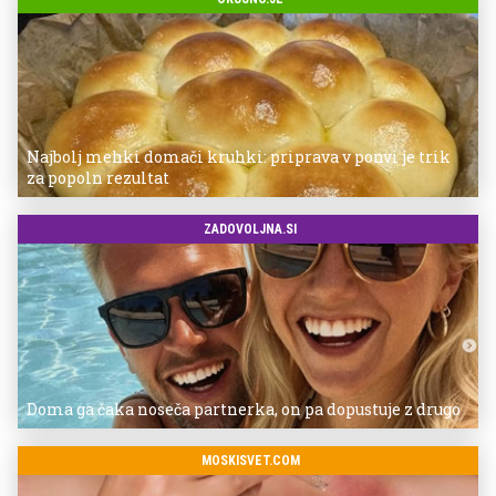
Najbolj mehki domači kruhki: priprava v ponvi je trik
za popoln rezultat
ZADOVOLJNA.SI
Doma ga čaka noseča partnerka, on pa dopustuje z drugo
MOSKISVET.COM