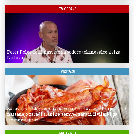
TV ODDAJE
Peter Poles delil nasvete za bodoče tekmovalce kviza
Na lovu
VIZITA.SI
Zdravnik razbija enega največjih mitov: mastna jetra ne
nastanejo zaradi slanine, temveč zaradi živila, ki ga
imamo vsi radi
OKUSNO.JE