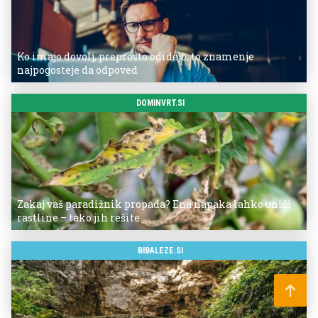
Ko imajo dovolj, preprosto odidejo: to znamenje
najpogosteje da odpoved
DOMINVRT.SI
Zakaj vaš paradižnik propada? Ena napaka lahko uniči
rastline – tako jih rešite
BIBALEZE.SI