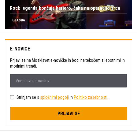
Rock legenda končuje kariero, čaka na operacijo srca
GLASBA
E-NOVICE
Prijavi se na Moskisvet e-novičke in bodi na tekočem z lepotnimi in
modnimi trendi.
Strinjam se s
splošnimi pogoji
in
Politiko zasebnosti
.
PRIJAVI SE