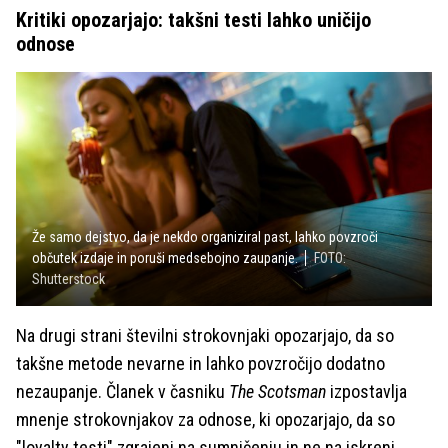
Kritiki opozarjajo: takšni testi lahko uničijo
odnose
Že samo dejstvo, da je nekdo organiziral past, lahko povzroči
občutek izdaje in poruši medsebojno zaupanje.
FOTO:
Shutterstock
Na drugi strani številni strokovnjaki opozarjajo, da so
takšne metode nevarne in lahko povzročijo dodatno
nezaupanje. Članek v časniku
The Scotsman
izpostavlja
mnenje strokovnjakov za odnose, ki opozarjajo, da so
"loyalty testi" zgrajeni na sumničenju in ne na iskreni