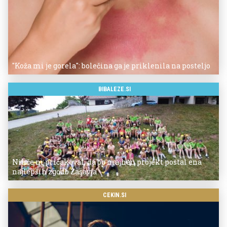
"Koža mi je gorela": bolečina ga je priklenila na posteljo
BIBALEZE.SI
Nihče ni pričakoval, da bo majhen projekt postal ena
najlepših zgodb Zasavja
CEKIN.SI