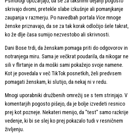
Psihologi opozarjajo, da se za takšnimi dejanji pogosto
skrivajo dvomi, pretekle slabe izkušnje ali pomanjkanje
zaupanja v razmerju. Po navedbah portala
Vice
mnoge
ženske priznavajo, da se za tak korak odločijo šele takrat,
ko že dlje časa sumijo nezvestobo ali skrivnosti.
Dani Bose trdi, da ženskam pomaga priti do odgovorov in
notranjega miru. Sama je večkrat poudarila, da nikogar ne
sili v flirtanje in da moški sami pokažejo svoje namene.
Kot je povedala v več TikTok posnetkih, želi predvsem
pomagati ženskam, ki slutijo, da nekaj ni v redu.
Mnogi uporabniki družbenih omrežij se s tem strinjajo. V
komentarjih pogosto pišejo, da je bolje izvedeti resnico
prej kot pozneje. Nekateri menijo, da "test" samo razkrije
vedenje, ki bi se slej ko prej pokazalo tudi v resničnem
življenju.