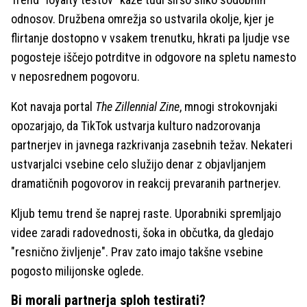
odnosov. Družbena omrežja so ustvarila okolje, kjer je
flirtanje dostopno v vsakem trenutku, hkrati pa ljudje vse
pogosteje iščejo potrditve in odgovore na spletu namesto
v neposrednem pogovoru.
Kot navaja portal
The Zillennial Zine
, mnogi strokovnjaki
opozarjajo, da TikTok ustvarja kulturo nadzorovanja
partnerjev in javnega razkrivanja zasebnih težav. Nekateri
ustvarjalci vsebine celo služijo denar z objavljanjem
dramatičnih pogovorov in reakcij prevaranih partnerjev.
Kljub temu trend še naprej raste. Uporabniki spremljajo
videe zaradi radovednosti, šoka in občutka, da gledajo
"resnično življenje". Prav zato imajo takšne vsebine
pogosto milijonske oglede.
Bi morali partnerja sploh testirati?