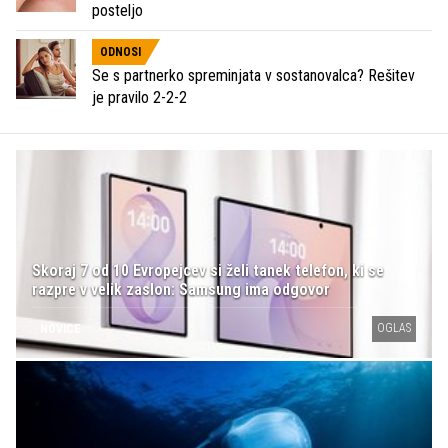
posteljo
ODNOSI
Se s partnerko spreminjata v sostanovalca? Rešitev
je pravilo 2-2-2
Skoraj 7 od 10 Evropejcev si želi tanek telefon, ki se
razpre v velik zaslon: Samsung ima odgovor
OGLAS
NOVICE