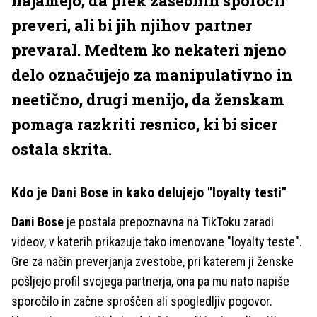
najamejo, da prek zasebnih sporočil
preveri, ali bi jih njihov partner
prevaral. Medtem ko nekateri njeno
delo označujejo za manipulativno in
neetično, drugi menijo, da ženskam
pomaga razkriti resnico, ki bi sicer
ostala skrita.
Kdo je Dani Bose in kako delujejo "loyalty testi"
Dani Bose
je postala prepoznavna na TikToku zaradi
videov, v katerih prikazuje tako imenovane "loyalty teste".
Gre za način preverjanja zvestobe, pri katerem ji ženske
pošljejo profil svojega partnerja, ona pa mu nato napiše
sporočilo in začne sproščen ali spogledljiv pogovor.