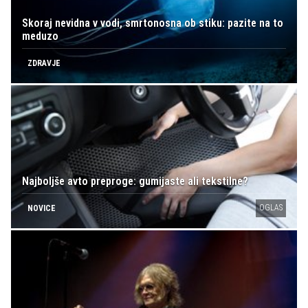
Skoraj nevidna v vodi, smrtonosna ob stiku: pazite na to
meduzo
ZDRAVJE
Najboljše avto preproge: gumijaste ali tekstilne?
OGLAS
NOVICE