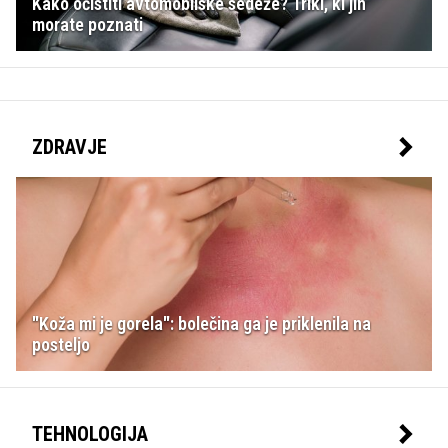
Kako očistiti avtomobilske sedeže? Triki, ki jih
morate poznati
ZDRAVJE
"Koža mi je gorela": bolečina ga je priklenila na
posteljo
TEHNOLOGIJA