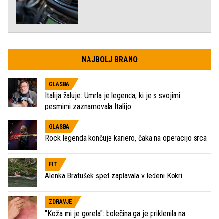
NAJBOLJ BRANO
GLASBA
Italija žaluje: Umrla je legenda, ki je s svojimi
pesmimi zaznamovala Italijo
GLASBA
Rock legenda končuje kariero, čaka na operacijo srca
FIT
Alenka Bratušek spet zaplavala v ledeni Kokri
ZDRAVJE
"Koža mi je gorela": bolečina ga je priklenila na