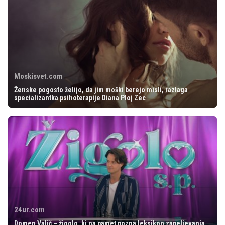
Moskisvet.com
Ženske pogosto želijo, da jim moški berejo misli, razlaga
specializantka psihoterapije Diana Ploj Zec
24ur.com
Domen Valič – žigolo, ki na pamet pozna leksikon zapeljevanja