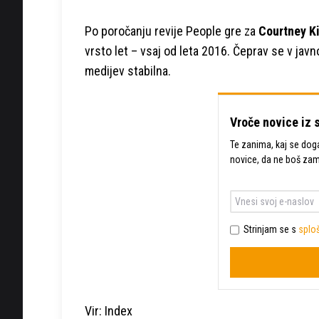
Po poročanju revije People gre za
Courtney K
vrsto let – vsaj od leta 2016. Čeprav se v javn
medijev stabilna.
Vroče novice iz 
Te zanima, kaj se dogaj
novice, da ne boš za
Strinjam se s
sploš
Vir: Index