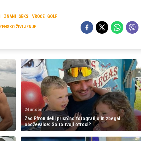
I
ZNANI
SEKSI
VROČE
GOLF
ZENSKO ŽIVLJENJE
24ur.com
Zac Efron delil prisrčno fotografijo in zbegal
oboževalce: So to tvoji otroci?