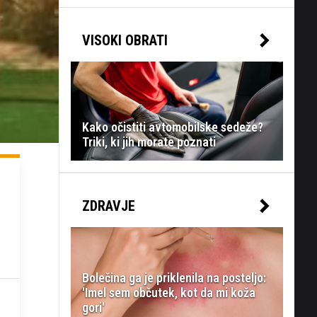
VISOKI OBRATI
Kako očistiti avtomobilske sedeže?
Triki, ki jih morate poznati
ZDRAVJE
Bolečina ga je priklenila na posteljo:
'Imel sem občutek, kot da mi koža
gori'