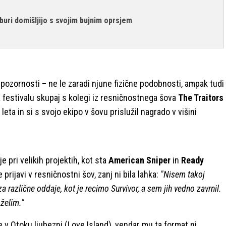
buri domišljijo s svojim bujnim oprsjem
pozornosti – ne le zaradi njune fizične podobnosti, ampak tudi
na festivalu skupaj s kolegi iz resničnostnega šova
The Traitors
 leta in si s svojo ekipo v šovu prislužil nagrado v višini
 pri velikih projektih, kot sta
American Sniper
in
Ready
e prijavi v resničnostni šov, zanj ni bila lahka:
"Nisem takoj
 za različne oddaje, kot je recimo Survivor, a sem jih vedno zavrnil.
 želim."
e v Otoku ljubezni (Love Island), vendar mu ta format ni