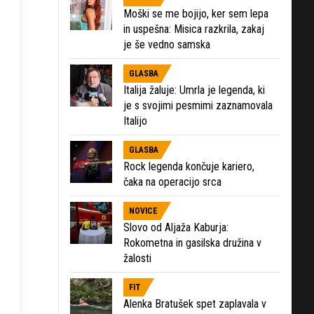
Moški se me bojijo, ker sem lepa
in uspešna: Misica razkrila, zakaj
je še vedno samska
GLASBA
Italija žaluje: Umrla je legenda, ki
je s svojimi pesmimi zaznamovala
Italijo
GLASBA
Rock legenda končuje kariero,
čaka na operacijo srca
NOVICE
Slovo od Aljaža Kaburja:
Rokometna in gasilska družina v
žalosti
FIT
Alenka Bratušek spet zaplavala v