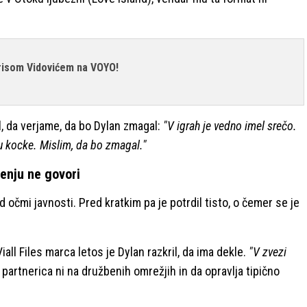
risom Vidovićem na VOYO!
l, da verjame, da bo Dylan zmagal:
"V igrah je vedno imel srečo.
tu kocke. Mislim, da bo zmagal."
enju ne govori
 očmi javnosti. Pred kratkim pa je potrdil tisto, o čemer se je
l Files marca letos je Dylan razkril, da ima dekle.
"V zvezi
 partnerica ni na družbenih omrežjih in da opravlja tipično