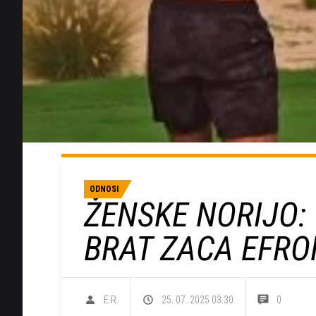
ODNOSI
ŽENSKE NORIJO: 
BRAT ZACA EFR
E.R.
25. 07. 2025 03.30
0