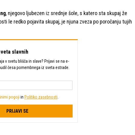
ing
, njegovo ljubezen iz srednje šole, s katero sta skupaj že
osti le redko pojavita skupaj, je njuna zveza po poročanju tujih
sveta slavnih
a v svetu blišča in slave? Prijavi se na e-
mudil česa pomembnega iz sveta estrade.
nimi pogoji
in
Politiko zasebnosti
.
PRIJAVI SE