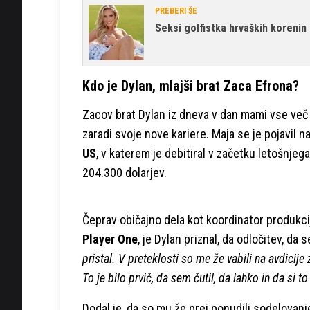
PREBERI ŠE
Seksi golfistka hrvaških korenin 
Kdo je Dylan, mlajši brat Zaca Efrona?
Zacov brat Dylan iz dneva v dan mami vse več 
zaradi svoje nove kariere. Maja se je pojavil 
US
, v katerem je debitiral v začetku letošnjega
204.300 dolarjev.
Čeprav običajno dela kot koordinator produkcije
Player One
, je Dylan priznal, da odločitev, da s
pristal. V preteklosti so me že vabili na avdicije
To je bilo prvič, da sem čutil, da lahko in da si to
Dodal je, da so mu že prej ponudili sodelovanj