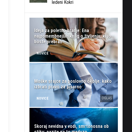
ledeni Kokri
Ideja za poletno branje: Ena
najpomembnejših knjig o življenju, ki jo
boste prebrali
NOVICE
Moške srajce za poslovno okolje: kako
izbrati pravo za pisarno
OGLAS
NOVICE
Skoraj nevidna v vodi, smrtonosna ob
stiku: pazite na to meduzo