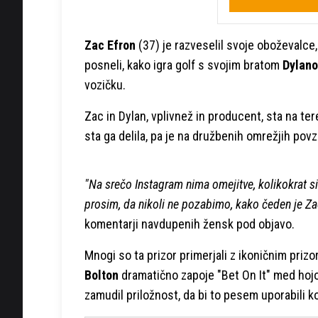
Zac Efron
(37) je razveselil svoje oboževalce
posneli, kako igra golf s svojim bratom
Dylan
vozičku.
Zac in Dylan, vplivnež in producent, sta na t
sta ga delila, pa je na družbenih omrežjih povzr
"Na srečo Instagram nima omejitve, kolikokrat s
prosim, da nikoli ne pozabimo, kako čeden je Za
komentarji navdupenih žensk pod objavo.
Mnogi so ta prizor primerjali z ikoničnim priz
Bolton
dramatično zapoje "Bet On It" med hojo p
zamudil priložnost, da bi to pesem uporabili 