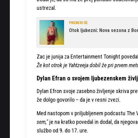
ustrezal.
PREBERI ŠE
Otok ljubezni: Nova sezona z Bo
Zac je junija za Entertainment Tonight poveda
Že kot otrok je Yahtzeeja dobil že pri prvem me
Dylan Efran o svojem ljubezenskem življ
Dylan Efron svoje zasebno življenje skriva pred
že dolgo govorilo – da je v resni zvezi.
Med nastopom v priljubljenem podcastu The Vial
sem,"
je na kratko povedal in dodal, da njegova
službo od 9. do 17. ure.