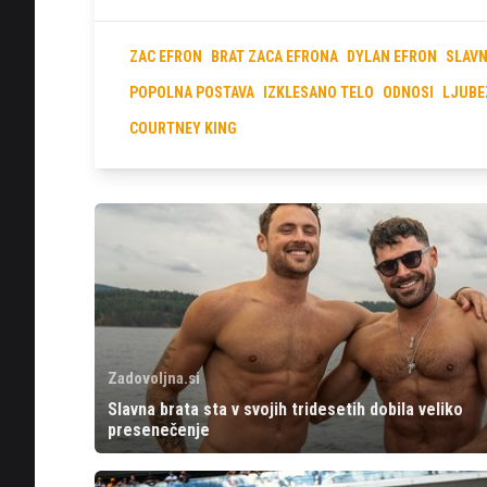
ZAC EFRON
BRAT ZACA EFRONA
DYLAN EFRON
SLAVN
POPOLNA POSTAVA
IZKLESANO TELO
ODNOSI
LJUBE
COURTNEY KING
Zadovoljna.si
Slavna brata sta v svojih tridesetih dobila veliko
presenečenje