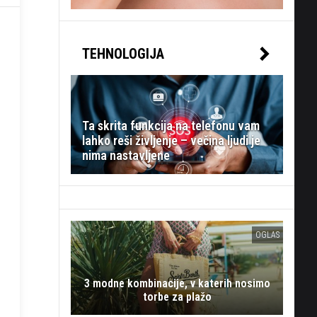
TEHNOLOGIJA
Ta skrita funkcija na telefonu vam
lahko reši življenje – večina ljudi je
nima nastavljene
OGLAS
3 modne kombinacije, v katerih nosimo
torbe za plažo