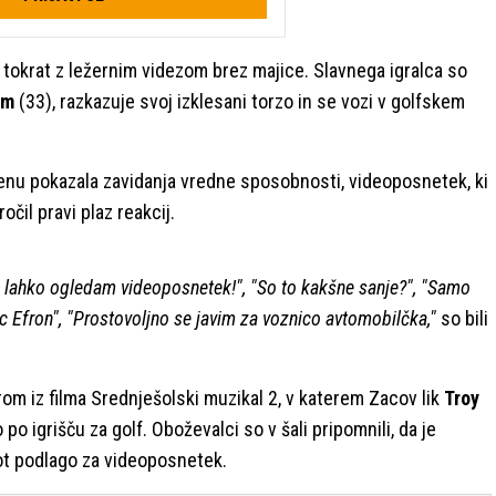
, tokrat z ležernim videzom brez majice. Slavnega igralca so
om
(33), razkazuje svoj izklesani torzo in se vozi v golfskem
erenu pokazala zavidanja vredne sposobnosti, videoposnetek, ki
očil pravi plaz reakcij.
i lahko ogledam videoposnetek!", "So to kakšne sanje?", "Samo
c Efron", "Prostovoljno se javim za voznico avtomobilčka,"
so bili
orom iz filma Srednješolski muzikal 2, v katerem Zacov lik
Troy
o igrišču za golf. Oboževalci so v šali pripomnili, da je
kot podlago za videoposnetek.