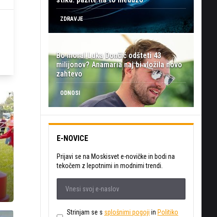
ZDRAVJE
Bo moral Luka Dončić odšteti 43
milijonov? Anamaria naj bi vložila novo
zahtevo
ODNOSI
E-NOVICE
Prijavi se na Moskisvet e-novičke in bodi na
tekočem z lepotnimi in modnimi trendi.
Strinjam se s
splošnimi pogoji
in
Politiko