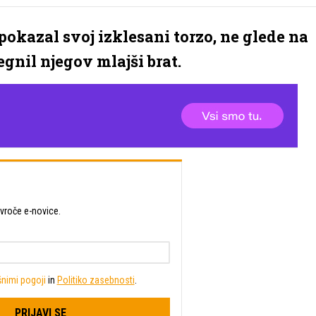
 pokazal svoj izklesani torzo, ne glede na
egnil njegov mlajši brat.
 vroče e-novice.
nimi pogoji
in
Politiko zasebnosti
.
PRIJAVI SE