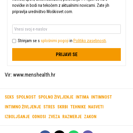
novičke in bodi na tekočem z aktualnimi novicami. Zate jih
pripravlja uredništvo Moškisvet.com.
Strinjam se s
splošnimi pogoji
in
Politiko zasebnosti
.
PRIJAVI SE
Vir: www.menshealth.hr
SEKS
SPOLNOST
SPOLNO ŽIVLJENJE
INTIMA
INTIMNOST
INTIMNO ŽIVLJENJE
STRES
SKRBI
TEHNIKE
NASVETI
IZBOLJŠANJE
ODNOSI
ZVEZA
RAZMERJE
ZAKON