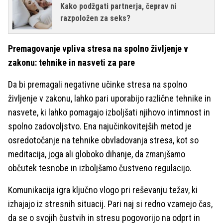
Kako podžgati partnerja, čeprav ni
razpoložen za seks?
Premagovanje vpliva stresa na spolno življenje v
zakonu: tehnike in nasveti za pare
Da bi premagali negativne učinke stresa na spolno
življenje v zakonu, lahko pari uporabijo različne tehnike in
nasvete, ki lahko pomagajo izboljšati njihovo intimnost in
spolno zadovoljstvo. Ena najučinkovitejših metod je
osredotočanje na tehnike obvladovanja stresa, kot so
meditacija, joga ali globoko dihanje, da zmanjšamo
občutek tesnobe in izboljšamo čustveno regulacijo.
Komunikacija igra ključno vlogo pri reševanju težav, ki
izhajajo iz stresnih situacij. Pari naj si redno vzamejo čas,
da se o svojih čustvih in stresu pogovorijo na odprt in