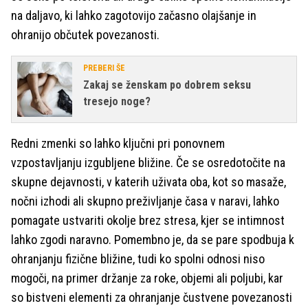
na daljavo, ki lahko zagotovijo začasno olajšanje in
ohranijo občutek povezanosti.
PREBERI ŠE
Zakaj se ženskam po dobrem seksu
tresejo noge?
Redni zmenki so lahko ključni pri ponovnem
vzpostavljanju izgubljene bližine. Če se osredotočite na
skupne dejavnosti, v katerih uživata oba, kot so masaže,
nočni izhodi ali skupno preživljanje časa v naravi, lahko
pomagate ustvariti okolje brez stresa, kjer se intimnost
lahko zgodi naravno. Pomembno je, da se pare spodbuja k
ohranjanju fizične bližine, tudi ko spolni odnosi niso
mogoči, na primer držanje za roke, objemi ali poljubi, kar
so bistveni elementi za ohranjanje čustvene povezanosti