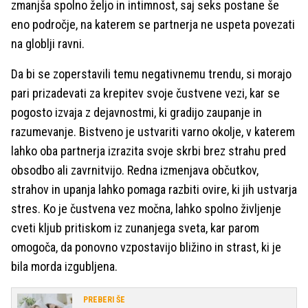
zmanjša spolno željo in intimnost, saj seks postane še
eno področje, na katerem se partnerja ne uspeta povezati
na globlji ravni.
Da bi se zoperstavili temu negativnemu trendu, si morajo
pari prizadevati za krepitev svoje čustvene vezi, kar se
pogosto izvaja z dejavnostmi, ki gradijo zaupanje in
razumevanje. Bistveno je ustvariti varno okolje, v katerem
lahko oba partnerja izrazita svoje skrbi brez strahu pred
obsodbo ali zavrnitvijo. Redna izmenjava občutkov,
strahov in upanja lahko pomaga razbiti ovire, ki jih ustvarja
stres. Ko je čustvena vez močna, lahko spolno življenje
cveti kljub pritiskom iz zunanjega sveta, kar parom
omogoča, da ponovno vzpostavijo bližino in strast, ki je
bila morda izgubljena.
PREBERI ŠE