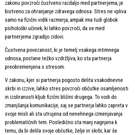
zakonu povzroči čustveno razdaljo med partnerjema, je
bistveno za ohranjanje zdravega odnosa. Stres ne vpliva
samo na fizični vidik razmerja, ampak ima tudi globok
psihološki učinek, ki lahko povzroči, da se med
partnerjema zgradijo zidovi.
Čustvena povezanost, ki je temelj vsakega intimnega
odnosa, postane težko vzdržljiva, ko sta partnerja
preobremenjena s stresom.
V zakonu, kjer si partnerja pogosto delita vsakodnevne
skrbi in izzive, lahko stres povzroči občutke osamljenosti
in izoliranosti kljub fizični bližini drugega. To vodi do
zmanjšanja komunikacije, saj se partnerja lahko zapreta v
svoje misli ali sta utrujena od nenehnega izmenjavanja
problematičnih tem. Posledično sta manj nagnjena k
temu, da bi delila svoje občutke, želje in skrbi, kar še