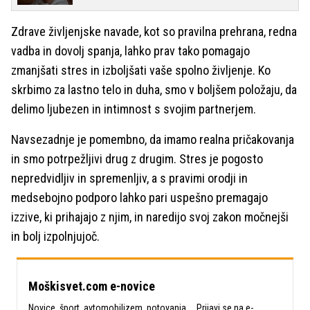
Zdrave življenjske navade, kot so pravilna prehrana, redna
vadba in dovolj spanja, lahko prav tako pomagajo
zmanjšati stres in izboljšati vaše spolno življenje. Ko
skrbimo za lastno telo in duha, smo v boljšem položaju, da
delimo ljubezen in intimnost s svojim partnerjem.
Navsezadnje je pomembno, da imamo realna pričakovanja
in smo potrpežljivi drug z drugim. Stres je pogosto
nepredvidljiv in spremenljiv, a s pravimi orodji in
medsebojno podporo lahko pari uspešno premagajo
izzive, ki prihajajo z njim, in naredijo svoj zakon močnejši
in bolj izpolnjujoč.
Moškisvet.com e-novice
Novice, šport, avtomobilizem, potovanja ... Prijavi se na e-