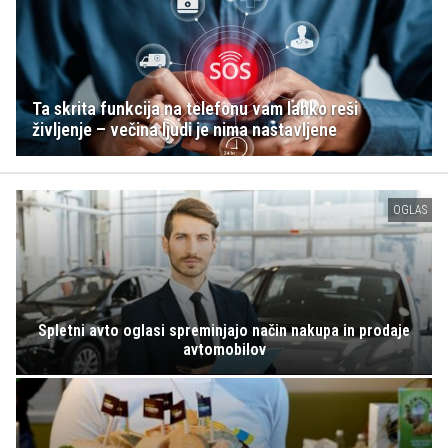
Ta skrita funkcija na telefonu vam lahko reši
življenje – večina ljudi je nima nastavljene
OGLAS
Spletni avto oglasi spreminjajo način nakupa in prodaje
avtomobilov