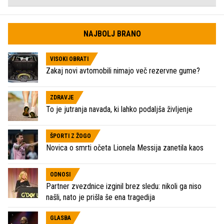
NAJBOLJ BRANO
VISOKI OBRATI
Zakaj novi avtomobili nimajo več rezervne gume?
ZDRAVJE
To je jutranja navada, ki lahko podaljša življenje
ŠPORTI Z ŽOGO
Novica o smrti očeta Lionela Messija zanetila kaos
ODNOSI
Partner zvezdnice izginil brez sledu: nikoli ga niso
našli, nato je prišla še ena tragedija
GLASBA