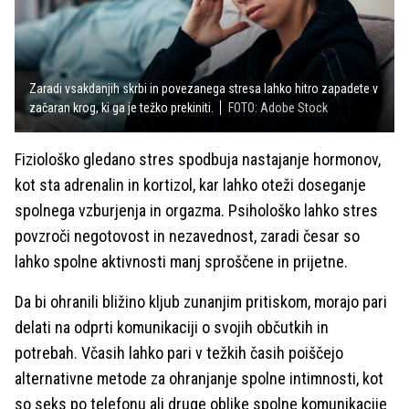
Zaradi vsakdanjih skrbi in povezanega stresa lahko hitro zapadete v
začaran krog, ki ga je težko prekiniti.
FOTO: Adobe Stock
Fiziološko gledano stres spodbuja nastajanje hormonov,
kot sta adrenalin in kortizol, kar lahko oteži doseganje
spolnega vzburjenja in orgazma. Psihološko lahko stres
povzroči negotovost in nezavednost, zaradi česar so
lahko spolne aktivnosti manj sproščene in prijetne.
Da bi ohranili bližino kljub zunanjim pritiskom, morajo pari
delati na odprti komunikaciji o svojih občutkih in
potrebah. Včasih lahko pari v težkih časih poiščejo
alternativne metode za ohranjanje spolne intimnosti, kot
so seks po telefonu ali druge oblike spolne komunikacije