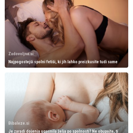
Zadovoljna.si
Najpogostejši spolni fetiši, ki jih lahko preizkusite tudi same
Bibaleze.si
Je zaradi dojenja ugasnila želja po spolnosti? Ne obupajte, ti