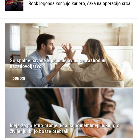
Rock legenda končuje kariero, čaka na operacijo srca
So spalne navade ključni dejavnik za razhod in
nezadovoljstvo?
ODNOSI
Ideja za poletno branje: Ena najpomembnejših knjig o
življenju, ki jo boste prebrali