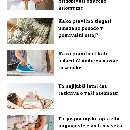
pridobivati odvečne
kilograme
Kako pravilno zlagati
umazano posodo v
pomivalni stroj?
Kako pravilno likati
oblačila? Vodič za moške
in ženske!
To najljubši letni čas
razkriva o vaši osebnosti
Ta gospodinjska opravila
najpogosteje vodijo v seks