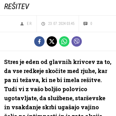
REŠITEV
E.R.
23. 07. 2024 03.45
0
Stres je eden od glavnih krivcev za to,
da vse redkeje skočite med rjuhe, kar
pa ni težava, ki ne bi imela rešitve.
Tudi vi z vašo boljšo polovico
ugotavljate, da službene, starševske
in vsakdanje skrbi ugašajo vajino