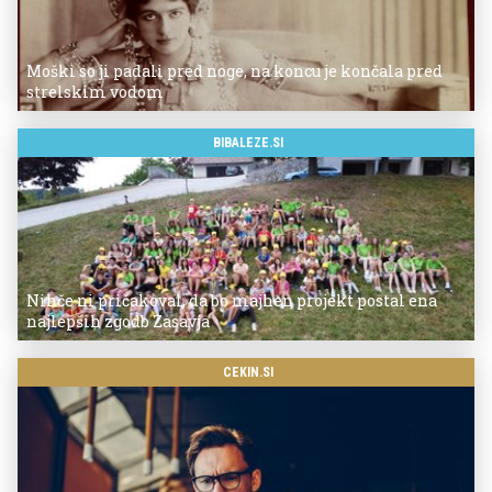
Moški so ji padali pred noge, na koncu je končala pred
strelskim vodom
BIBALEZE.SI
Nihče ni pričakoval, da bo majhen projekt postal ena
najlepših zgodb Zasavja
CEKIN.SI