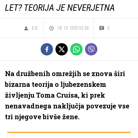
LET? TEORIJA JE NEVERJETNA
E.R.
18. 10. 2025 02.30
0
Na družbenih omrežjih se znova širi
bizarna teorija o ljubezenskem
življenju Toma Cruisa, ki prek
nenavadnega naključja povezuje vse
tri njegove bivše žene.