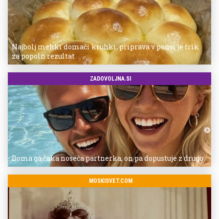
Najbolj mehki domači kruhki: priprava v ponvi je trik
za popoln rezultat
ZADOVOLJNA.SI
Doma ga čaka noseča partnerka, on pa dopustuje z drugo
MOSKISVET.COM