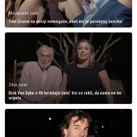
Moskisvet.com
Tom Cruise na misiji nemogoče, všeč mu je poročena ženska!
24ur.com
Dick Van Dyke o 46 let mlajši ženi: Vsi so rekli, da nama ne bo
uspelo