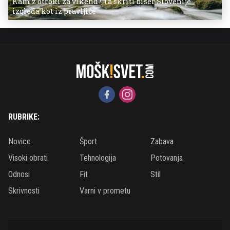
Kam z otroki za vikend? Ta skriti biser Slovenije
izgleda kot iz pravljice
RUBRIKE:
Novice
Šport
Zabava
Visoki obrati
Tehnologija
Potovanja
Odnosi
Fit
Stil
Skrivnosti
Varni v prometu