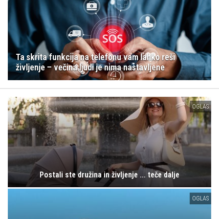
Ta skrita funkcija na telefonu vam lahko reši
življenje – večina ljudi je nima nastavljene
OGLAS
Postali ste družina in življenje ... teče dalje
OGLAS