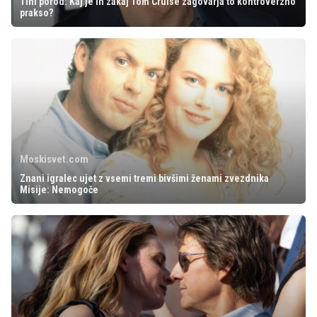
Tihi porod: Kaj je in zakaj Tom Cruise zagovarja to kontroverzno
prakso?
Moskisvet.com
Znani igralec ujet z vsemi tremi bivšimi ženami zvezdnika
Misije: Nemogoče