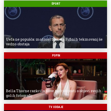
ŠPORT
Uefa ne popušča: možnost bojkota Fifinih tekmovanj še
vedno obstaja
POPIN
Bella Thorne razkrila nove podrobnosti o objavi svojih
golih fotografij
TV ODDAJE