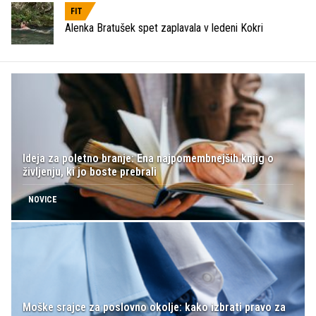
FIT
Alenka Bratušek spet zaplavala v ledeni Kokri
Ideja za poletno branje: Ena najpomembnejših knjig o
življenju, ki jo boste prebrali
NOVICE
Moške srajce za poslovno okolje: kako izbrati pravo za