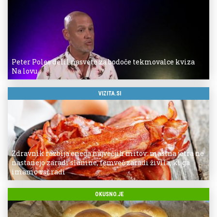
Peter Poles delil nasvete za bodoče tekmovalce kviza
Na lovu
VIZITA.SI
Zdravnik razbija enega največjih mitov: mastna jetra ne
nastanejo zaradi slanine, temveč zaradi živila, ki ga
imamo vsi radi
OKUSNO.JE