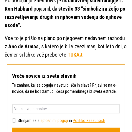
Po poročanju SheKnows je
ustanovitelj scientologije L.
Ron Hubbard
pojasnil, da
število 33 "simbolizira željo po
razsvetljevanju drugih in njihovem vodenju do njihove
usode".
Vse to je prišlo na plano po njegovem nedavnem razhodu
z
Ano de Armas,
s katero je bil v zvezi manj kot leto dni, o
čemer si lahko več preberete
TUKAJ.
Vroče novice iz sveta slavnih
Te zanima, kaj se dogaja v svetu blišča in slave? Prijavi se na e-
novice, da ne boš zamudil česa pomembnega iz sveta estrade.
Strinjam se s
splošnimi pogoji
in
Politiko zasebnosti
.