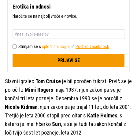
Erotika in odnosi
Naročite se na najbolj vroče e-novice.
Strinjam se s
splošnimi pogoji
in
Politiko zasebnosti
.
PRIJAVI SE
Slavni igralec
Tom Cruise
je bil poročen trikrat. Prvič se je
poročil z
Mimi Rogers
maja 1987, njun zakon pa se je
končal tri leta pozneje. Decembra 1990 se je poročil z
Nicole Kidman
, njun zakon pa je trajal 11 let, do leta 2001.
Tretjič je leta 2006 stopil pred oltar s
Katie Holmes
, s
katero je imel hčerko
Suri
, a se je tudi ta zakon končal z
ločitvijo šest let pozneje, leta 2012.