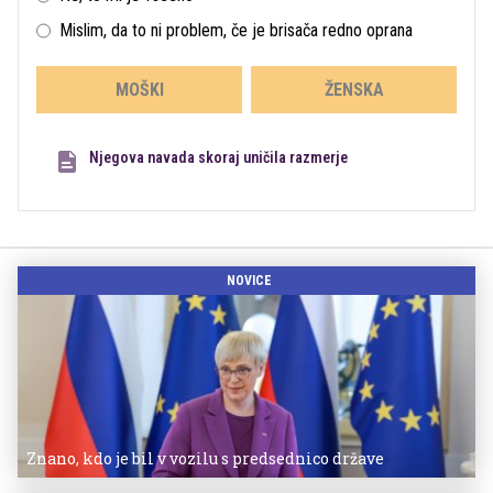
Mislim, da to ni problem, če je brisača redno oprana
MOŠKI
ŽENSKA
Njegova navada skoraj uničila razmerje
NOVICE
Znano, kdo je bil v vozilu s predsednico države