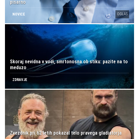
pisarno
OGLAS
NOVICE
Skoraj nevidna v vodi, smrtonosna ob stiku: pazite na to
meduzo
ZDRAVJE
Zvezdnik pri 62 letih pokazal telo pravega gladiatorja