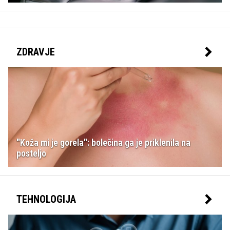
ZDRAVJE
"Koža mi je gorela": bolečina ga je priklenila na
posteljo
TEHNOLOGIJA