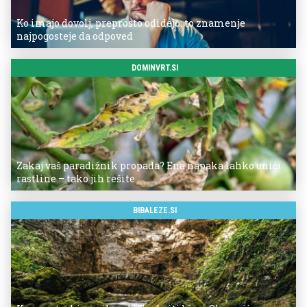
Ko imajo dovolj, preprosto odidejo: to znamenje
najpogosteje da odpoved
DOMINVRT.SI
Zakaj vaš paradižnik propada? Ena napaka lahko uniči
rastline – tako jih rešite
BIBALEZE.SI