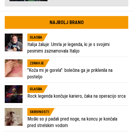
NAJBOLJ BRANO
GLASBA
Italija žaluje: Umrla je legenda, ki je s svojimi
pesmimi zaznamovala Italijo
ZDRAVJE
"Koža mi je gorela": bolečina ga je priklenila na
posteljo
GLASBA
Rock legenda končuje kariero, čaka na operacijo srca
SKRIVNOSTI
Moški so ji padali pred noge, na koncu je končala
pred strelskim vodom