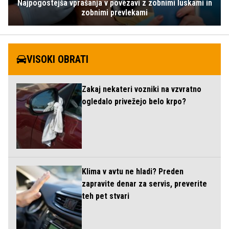
Najpogostejša vprašanja v povezavi z zobnimi luskami in
zobnimi prevlekami
VISOKI OBRATI
Zakaj nekateri vozniki na vzvratno
ogledalo privežejo belo krpo?
Klima v avtu ne hladi? Preden
zapravite denar za servis, preverite
teh pet stvari