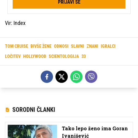
PRIJAVI SE
Vir: Index
TOM CRUISE
BIVŠE ŽENE
ODNOSI
SLAVNI
ZNANI
IGRALCI
LOČITEV
HOLLYWOOD
SCIENTOLOGIJA
33
SORODNI ČLANKI
Tako lepo ženo ima Goran
Ivanišević