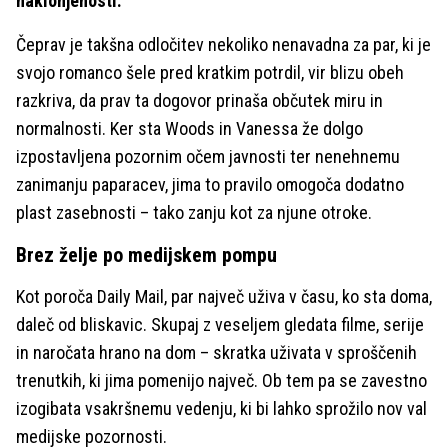
naklonjenosti.
Čeprav je takšna odločitev nekoliko nenavadna za par, ki je
svojo romanco šele pred kratkim potrdil, vir blizu obeh
razkriva, da prav ta dogovor prinaša občutek miru in
normalnosti. Ker sta Woods in Vanessa že dolgo
izpostavljena pozornim očem javnosti ter nenehnemu
zanimanju paparacev, jima to pravilo omogoča dodatno
plast zasebnosti – tako zanju kot za njune otroke.
Brez želje po medijskem pompu
Kot poroča Daily Mail, par največ uživa v času, ko sta doma,
daleč od bliskavic. Skupaj z veseljem gledata filme, serije
in naročata hrano na dom – skratka uživata v sproščenih
trenutkih, ki jima pomenijo največ. Ob tem pa se zavestno
izogibata vsakršnemu vedenju, ki bi lahko sprožilo nov val
medijske pozornosti.