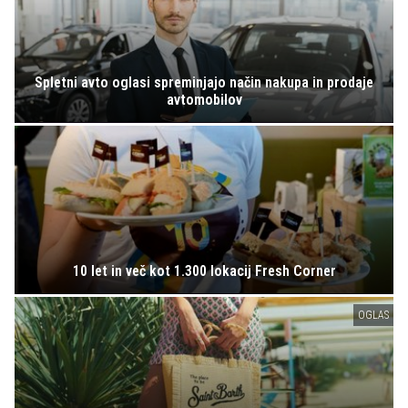
Spletni avto oglasi spreminjajo način nakupa in prodaje
avtomobilov
10 let in več kot 1.300 lokacij Fresh Corner
OGLAS