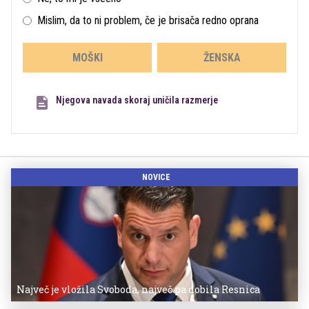
Mislim, da to ni problem, če je brisača redno oprana
MOŠKI
ŽENSKA
Njegova navada skoraj uničila razmerje
NOVICE
Največ je vložila Svoboda, največ pa dobila Resnica