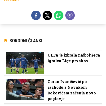
SORODNI ČLANKI
UEFA je izbrala najboljšega
igralca Lige prvakov
Goran Ivanišević po
razhodu z Novakom
Đokovićem začenja novo
poglavje