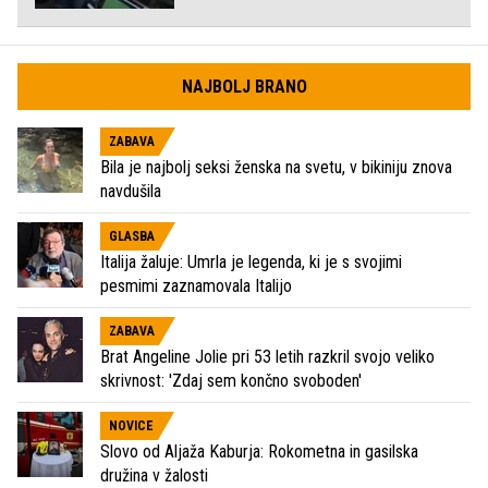
NAJBOLJ BRANO
ZABAVA
Bila je najbolj seksi ženska na svetu, v bikiniju znova
navdušila
GLASBA
Italija žaluje: Umrla je legenda, ki je s svojimi
pesmimi zaznamovala Italijo
ZABAVA
Brat Angeline Jolie pri 53 letih razkril svojo veliko
skrivnost: 'Zdaj sem končno svoboden'
NOVICE
Slovo od Aljaža Kaburja: Rokometna in gasilska
družina v žalosti