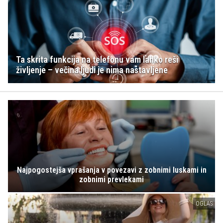
Ta skrita funkcija na telefonu vam lahko reši
življenje – večina ljudi je nima nastavljene
Najpogostejša vprašanja v povezavi z zobnimi luskami in
zobnimi prevlekami
OGLAS