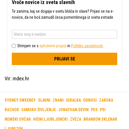
Vroče novice iz sveta slavnih
Te zanima, kaj se dogaja v svetu blišča in slave? Prijavi se na e-
novice, da ne boš zamudil česa pomembnega iz sveta estrade.
Strinjam se s
splošnimi pogoji
in
Politiko zasebnosti
.
PRIJAVI SE
Vir: index.hr
SYDNEY SWEENEY
SLAVNI
ZNANI
IGRALKA
ODNOSI
ZAROKA
RAZHOD
SAMSKO ŽIVLJENJE
JONATHAN DEVIN
PES
PSI
NEMŠKI OVČAR
HIŠNI LJUBLJENČKI
ZVEZA
BRANDON SKLENAR
LJUBEZEN