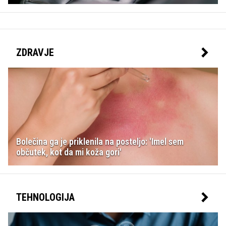
ZDRAVJE
Bolečina ga je priklenila na posteljo: 'Imel sem
občutek, kot da mi koža gori'
TEHNOLOGIJA