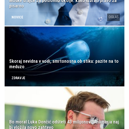
Moške srajce za poslovno okolje: kako izbrati pravo za
pisarno
OGLAS
NOVICE
Skoraj nevidna v vodi, smrtonosna ob stiku: pazite na to
meduzo
ZDRAVJE
Bo moral Luka Dončić odšteti 43 milijonov? Anamaria naj
bi vložila novo zahtevo