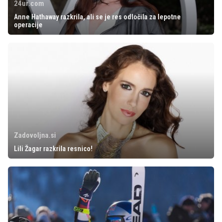
24ur.com
Anne Hathaway razkrila, ali se je res odločila za lepotne
operacije
Zadovoljna.si
Lili Žagar razkrila resnico!