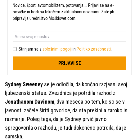
Novice, šport, avtomobilizem, potovanja ... Prijavi se na e-
novičke in bodi na tekočem z aktualnimi novicami. Zate jih
pripravlja uredništvo Moškisvet.com.
Strinjam se s
splošnimi pogoji
in
Politiko zasebnosti
.
PRIJAVI SE
Sydney Sweeney
se je odločila, da končno razjasni svoj
ljubezenski status. Zvezdnica je potrdila razhod z
Jonathanom Davinom
, dva meseca po tem, ko so se v
javnosti začele širiti govorice, da sta prekinila zaroko in
razmerje. Poleg tega, da je Sydney prvič javno
spregovorila o razhodu, je tudi dokončno potrdila, da je
samska.