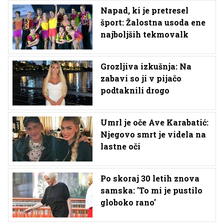
Napad, ki je pretresel
šport: Žalostna usoda ene
najboljših tekmovalk
Grozljiva izkušnja: Na
zabavi so ji v pijačo
podtaknili drogo
Umrl je oče Ave Karabatić:
Njegovo smrt je videla na
lastne oči
Po skoraj 30 letih znova
samska: 'To mi je pustilo
globoko rano'