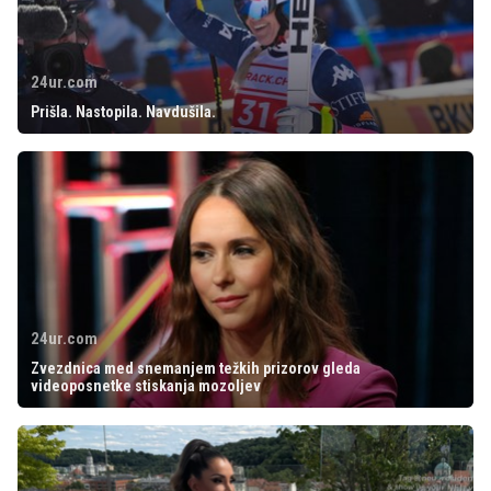
24ur.com
Prišla. Nastopila. Navdušila.
24ur.com
Zvezdnica med snemanjem težkih prizorov gleda
videoposnetke stiskanja mozoljev