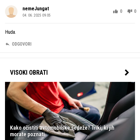
nemeJungat
0
0
04. 06. 2025 09.05
Huda.
ODGOVORI
VISOKI OBRATI
Kako očistiti avtomobilske sedeže? Triki, ki jih
morate poznati