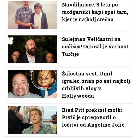
Navdihujoče: 3 leta po
možganski kapi spet tam,
kjer je najbolj srečna
Sulejman Veličastni na
sodišču! Ogrozil je varnost
Turčije
Žalostna vest: Umrl
igralec, znan po eni najbolj
srhljivih vlog v
Hollywoodu
Brad Pitt prekinil molk:
Prvič je spregovoril o
ločitvi od Angeline Jolie