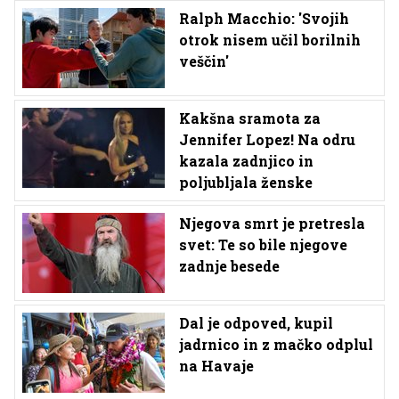
Ralph Macchio: 'Svojih
otrok nisem učil borilnih
veščin'
Kakšna sramota za
Jennifer Lopez! Na odru
kazala zadnjico in
poljubljala ženske
Njegova smrt je pretresla
svet: Te so bile njegove
zadnje besede
Dal je odpoved, kupil
jadrnico in z mačko odplul
na Havaje