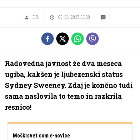
E.R.
03. 06. 2025 03.30
1
Radovedna javnost že dva meseca
ugiba, kakšen je ljubezenski status
Sydney Sweeney. Zdaj je končno tudi
sama naslovila to temo in razkrila
resnico!
Moškisvet.com e-novice