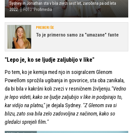
Sydney in Jonathan sta v bila zvezi šest let, zaročena pa od leta
2022.
FOTO: Profimedia
PREBERI ŠE
To je primerno samo za "umazane" fante
"Lepo je, ko se ljudje zaljubijo v like"
Po tem, ko je kemija med njo in soigralcem Glenom
Powellom sprožila ugibanja in govorice, sta oba zanikala,
da bi bila v kakršni koli zvezi v resničnem življenju.
"Vedno
je lepo videti, kako se ljudje zaljubijo v like in podpirajo to,
kar vidijo na platnu,"
je dejala Sydney.
"Z Glenom sva si
blizu, zato sva bila zelo zadovoljna z načinom, kako so
gledalci sprejeli film."