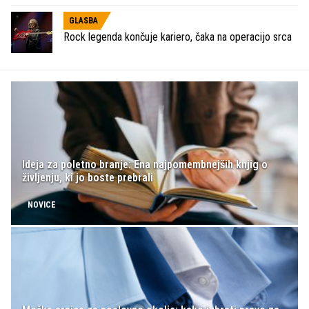
GLASBA
Rock legenda končuje kariero, čaka na operacijo srca
Ideja za poletno branje: Ena najpomembnejših knjig o
življenju, ki jo boste prebrali
NOVICE