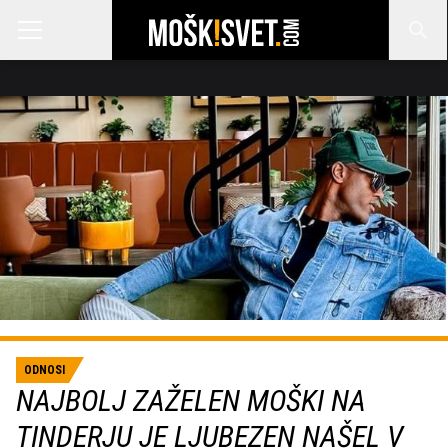
ODNOSI
NAJBOLJ ZAŽELEN MOŠKI NA
TINDERJU JE LJUBEZEN NAŠEL V