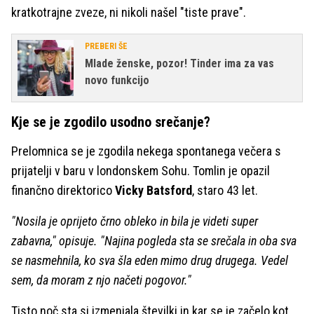
kratkotrajne zveze, ni nikoli našel "tiste prave".
PREBERI ŠE
Mlade ženske, pozor! Tinder ima za vas
novo funkcijo
Kje se je zgodilo usodno srečanje?
Prelomnica se je zgodila nekega spontanega večera s
prijatelji v baru v londonskem Sohu. Tomlin je opazil
finančno direktorico
Vicky Batsford
, staro 43 let.
"Nosila je oprijeto črno obleko in bila je videti super
zabavna," opisuje. "Najina pogleda sta se srečala in oba sva
se nasmehnila, ko sva šla eden mimo drug drugega. Vedel
sem, da moram z njo načeti pogovor."
Tisto noč sta si izmenjala številki in kar se je začelo kot