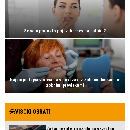
Se vam pogosto pojavi herpes na ustnici?
Najpogostejša vprašanja v povezavi z zobnimi luskami in
zobnimi prevlekami
VISOKI OBRATI
Zakaj nekateri vozniki na vzvratno