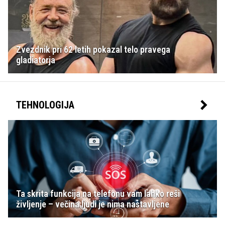
Zvezdnik pri 62 letih pokazal telo pravega
gladiatorja
TEHNOLOGIJA
Ta skrita funkcija na telefonu vam lahko reši
življenje – večina ljudi je nima nastavljene