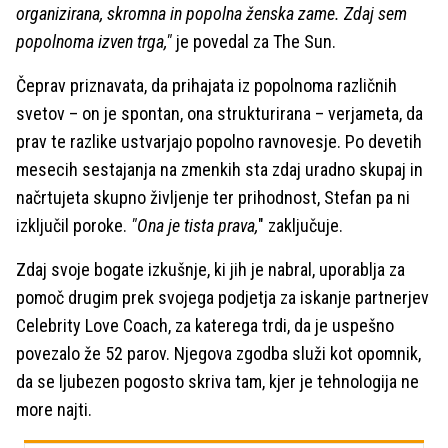
organizirana, skromna in popolna ženska zame. Zdaj sem
popolnoma izven trga,"
je povedal za The Sun.
Čeprav priznavata, da prihajata iz popolnoma različnih
svetov – on je spontan, ona strukturirana – verjameta, da
prav te razlike ustvarjajo popolno ravnovesje. Po devetih
mesecih sestajanja na zmenkih sta zdaj uradno skupaj in
načrtujeta skupno življenje ter prihodnost, Stefan pa ni
izključil poroke.
"Ona je tista prava,
" zaključuje.
Zdaj svoje bogate izkušnje, ki jih je nabral, uporablja za
pomoč drugim prek svojega podjetja za iskanje partnerjev
Celebrity Love Coach, za katerega trdi, da je uspešno
povezalo že 52 parov. Njegova zgodba služi kot opomnik,
da se ljubezen pogosto skriva tam, kjer je tehnologija ne
more najti.