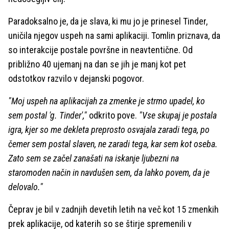
Paradoksalno je, da je slava, ki mu jo je prinesel Tinder,
uničila njegov uspeh na sami aplikaciji. Tomlin priznava, da
so interakcije postale površne in neavtentične. Od
približno 40 ujemanj na dan se jih je manj kot pet
odstotkov razvilo v dejanski pogovor.
"Moj uspeh na aplikacijah za zmenke je strmo upadel, ko
sem postal 'g. Tinder',"
odkrito pove.
"Vse skupaj je postala
igra, kjer so me dekleta preprosto osvajala zaradi tega, po
čemer sem postal slaven, ne zaradi tega, kar sem kot oseba.
Zato sem se začel zanašati na iskanje ljubezni na
staromoden način in navdušen sem, da lahko povem, da je
delovalo."
Čeprav je bil v zadnjih devetih letih na več kot 15 zmenkih
prek aplikacije, od katerih so se štirje spremenili v