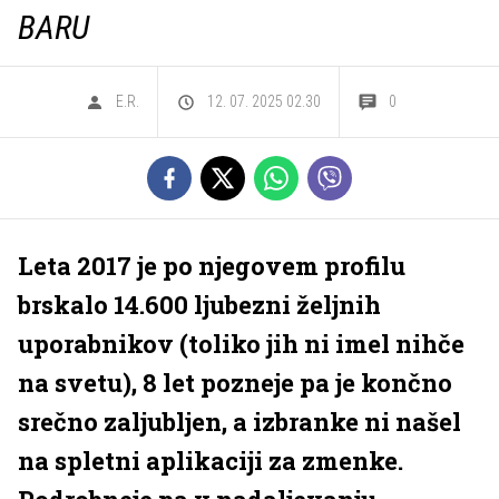
BARU
E.R.
12. 07. 2025 02.30
0
Leta 2017 je po njegovem profilu
brskalo 14.600 ljubezni željnih
uporabnikov (toliko jih ni imel nihče
na svetu), 8 let pozneje pa je končno
srečno zaljubljen, a izbranke ni našel
na spletni aplikaciji za zmenke.