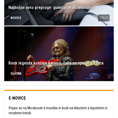
Najboljše avto preproge: gumijaste ali tekstilne?
OGLAS
NOVICE
Rock legenda končuje kariero, čaka na operacijo srca
GLASBA
E-NOVICE
Prijavi se na Moskisvet e-novičke in bodi na tekočem z lepotnimi in
modnimi trendi.