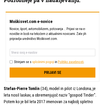
Podrobneje pa v nadaljevanju.
Moškisvet.com e-novice
Novice, šport, avtomobilizem, potovanja ... Prijavi se na e-
novičke in bodi na tekočem z aktualnimi novicami. Zate jih
pripravlja uredništvo Moškisvet.com.
Strinjam se s
splošnimi pogoji
in
Politiko zasebnosti
.
PRIJAVI SE
Stefan-Pierre Tomlin
(34), model in pilot iz Londona, je
leta nosil laskav, a obremenjujoč naziv "gospod Tinder".
Potem ko je bil leta 2017 imenovan za najbolj spletno