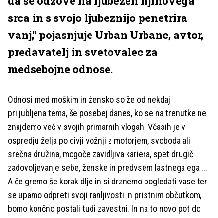
da se odzove na ljubezen njihovega
srca in s svojo ljubeznijo penetrira
vanj," pojasnjuje Urban Urbanc, avtor,
predavatelj in svetovalec za
medsebojne odnose.
Odnosi med moškim in žensko so že od nekdaj
priljubljena tema, še posebej danes, ko se na trenutke ne
znajdemo več v svojih primarnih vlogah. Včasih je v
ospredju želja po divji vožnji z motorjem, svoboda ali
srečna družina, mogoče zavidljiva kariera, spet drugič
zadovoljevanje sebe, ženske in predvsem lastnega ega ...
A če gremo še korak dlje in si drznemo pogledati vase ter
se upamo odpreti svoji ranljivosti in pristnim občutkom,
bomo končno postali tudi zavestni. In na to novo pot do