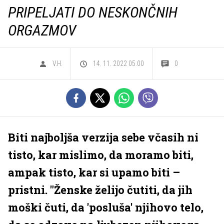
PRIPELJATI DO NESKONČNIH
ORGAZMOV
V.H.
14. 11. 2022 05.00
0
Biti najboljša verzija sebe včasih ni
tisto, kar mislimo, da moramo biti,
ampak tisto, kar si upamo biti –
pristni. "Ženske želijo čutiti, da jih
moški čuti, da 'posluša' njihovo telo,