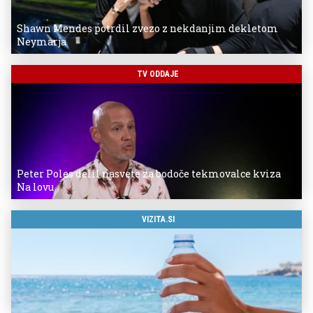
Shawn Mendes potrdil zvezo z nekdanjim dekletom
Neymarja
TV ODDAJE
Peter Poles delil nasvete za bodoče tekmovalce kviza
Na lovu
VIZITA.SI