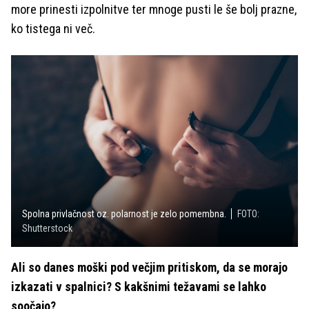
more prinesti izpolnitve ter mnoge pusti le še bolj prazne,
ko tistega ni več.
Spolna privlačnost oz. polarnost je zelo pomembna.
FOTO:
Shutterstock
Ali so danes moški pod večjim pritiskom, da se morajo
izkazati v spalnici? S kakšnimi težavami se lahko
soočajo?