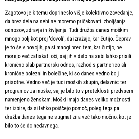
Zagotovo je k temu doprineslo višje kolektivno zavedanje,
da brez dela na sebi ne moremo pričakovati izboljšanja
odnosov, zdravja in življenja. Tudi družba danes moškim
mnogo bolj kot prej 'dovoli', da izražajo, kar čutijo. Čeprav
je to še v povojih, pa si mnogi pred tem, kar čutijo, ne
morejo več zatiskati oči, saj jih v delo na sebi lahko prisili
kronično slab partnerski odnos, razhod s partnerico ali
kronične bolezni in bolečine, ki so danes vedno bolj
prisotne. Vedno več je tudi moških skupin, delavnic ter
programov za moške, saj je bilo to v preteklosti predvsem
namenjeno ženskam. Moški imajo danes veliko možnosti
ter izbire, da si lahko poiščejo pomoč, poleg tega pa
družba danes tega ne stigmatizira več tako močno, kot je
bilo to še do nedavnega.