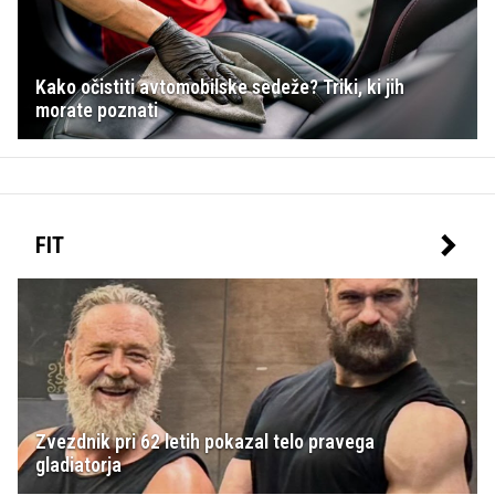
Kako očistiti avtomobilske sedeže? Triki, ki jih
morate poznati
FIT
Zvezdnik pri 62 letih pokazal telo pravega
gladiatorja