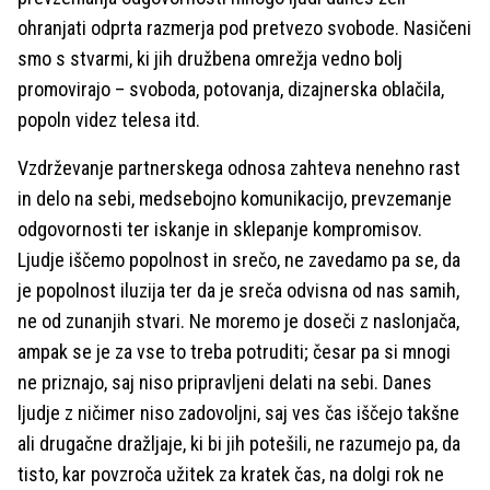
ohranjati odprta razmerja pod pretvezo svobode. Nasičeni
smo s stvarmi, ki jih družbena omrežja vedno bolj
promovirajo – svoboda, potovanja, dizajnerska oblačila,
popoln videz telesa itd.
Vzdrževanje partnerskega odnosa zahteva nenehno rast
in delo na sebi, medsebojno komunikacijo, prevzemanje
odgovornosti ter iskanje in sklepanje kompromisov.
Ljudje iščemo popolnost in srečo, ne zavedamo pa se, da
je popolnost iluzija ter da je sreča odvisna od nas samih,
ne od zunanjih stvari. Ne moremo je doseči z naslonjača,
ampak se je za vse to treba potruditi; česar pa si mnogi
ne priznajo, saj niso pripravljeni delati na sebi. Danes
ljudje z ničimer niso zadovoljni, saj ves čas iščejo takšne
ali drugačne dražljaje, ki bi jih potešili, ne razumejo pa, da
tisto, kar povzroča užitek za kratek čas, na dolgi rok ne