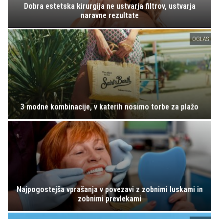
Dobra estetska kirurgija ne ustvarja filtrov, ustvarja
naravne rezultate
OGLAS
3 modne kombinacije, v katerih nosimo torbe za plažo
Najpogostejša vprašanja v povezavi z zobnimi luskami in
zobnimi prevlekami