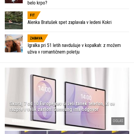
belo krpo?
FIT
Alenka Bratušek spet zaplavala v ledeni Kokri
ZABAVA
Igralka pri 51 letih navdušuje v kopalkah: z možem
uživa v romantičnem poletju
Skoraj 7 od 10 Evropejcev si želi tanek telefon, ki se
razpre v velik zaslon: Samsung ima odgovor
OGLAS
NOVICE