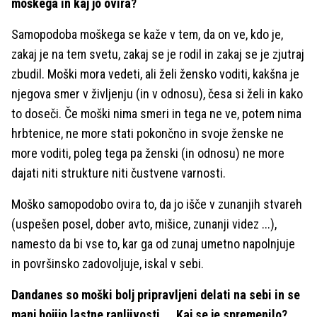
moškega in kaj jo ovira?
Samopodoba moškega se kaže v tem, da on ve, kdo je,
zakaj je na tem svetu, zakaj se je rodil in zakaj se je zjutraj
zbudil. Moški mora vedeti, ali želi žensko voditi, kakšna je
njegova smer v življenju (in v odnosu), česa si želi in kako
to doseči. Če moški nima smeri in tega ne ve, potem nima
hrbtenice, ne more stati pokončno in svoje ženske ne
more voditi, poleg tega pa ženski (in odnosu) ne more
dajati niti strukture niti čustvene varnosti.
Moško samopodobo ovira to, da jo išče v zunanjih stvareh
(uspešen posel, dober avto, mišice, zunanji videz ...),
namesto da bi vse to, kar ga od zunaj umetno napolnjuje
in površinsko zadovoljuje, iskal v sebi.
Dandanes so moški bolj pripravljeni delati na sebi in se
manj bojijo lastne ranljivosti ... Kaj se je spremenilo?