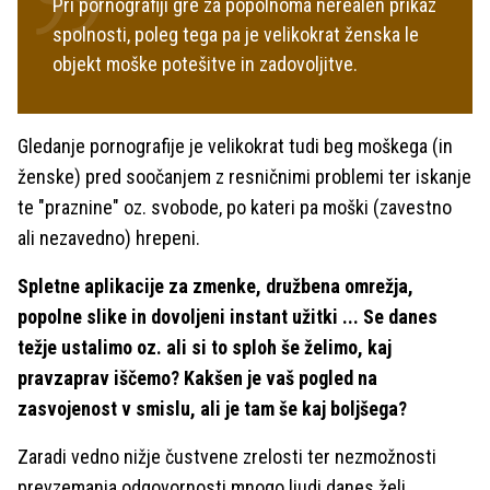
Pri pornografiji gre za popolnoma nerealen prikaz
spolnosti, poleg tega pa je velikokrat ženska le
objekt moške potešitve in zadovoljitve.
Gledanje pornografije je velikokrat tudi beg moškega (in
ženske) pred soočanjem z resničnimi problemi ter iskanje
te "praznine" oz. svobode, po kateri pa moški (zavestno
ali nezavedno) hrepeni.
Spletne aplikacije za zmenke, družbena omrežja,
popolne slike in dovoljeni instant užitki ... Se danes
težje ustalimo oz. ali si to sploh še želimo, kaj
pravzaprav iščemo? Kakšen je vaš pogled na
zasvojenost v smislu, ali je tam še kaj boljšega?
Zaradi vedno nižje čustvene zrelosti ter nezmožnosti
prevzemanja odgovornosti mnogo ljudi danes želi