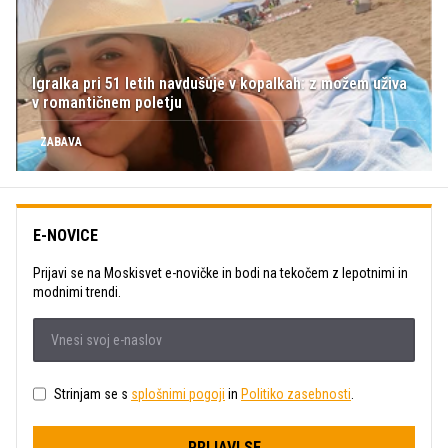
Igralka pri 51 letih navdušuje v kopalkah: z možem uživa
v romantičnem poletju
ZABAVA
E-NOVICE
Prijavi se na Moskisvet e-novičke in bodi na tekočem z lepotnimi in
modnimi trendi.
Strinjam se s
splošnimi pogoji
in
Politiko zasebnosti
.
PRIJAVI SE