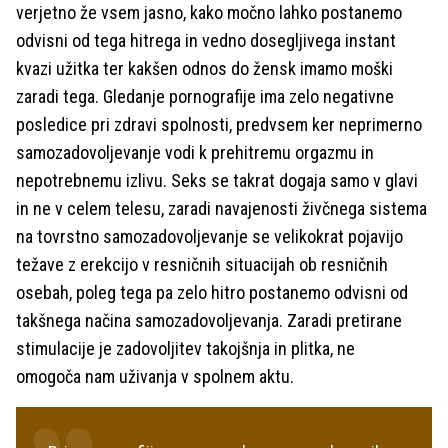
verjetno že vsem jasno, kako močno lahko postanemo
odvisni od tega hitrega in vedno dosegljivega instant
kvazi užitka ter kakšen odnos do žensk imamo moški
zaradi tega. Gledanje pornografije ima zelo negativne
posledice pri zdravi spolnosti, predvsem ker neprimerno
samozadovoljevanje vodi k prehitremu orgazmu in
nepotrebnemu izlivu. Seks se takrat dogaja samo v glavi
in ne v celem telesu, zaradi navajenosti živčnega sistema
na tovrstno samozadovoljevanje se velikokrat pojavijo
težave z erekcijo v resničnih situacijah ob resničnih
osebah, poleg tega pa zelo hitro postanemo odvisni od
takšnega načina samozadovoljevanja. Zaradi pretirane
stimulacije je zadovoljitev takojšnja in plitka, ne
omogoča nam uživanja v spolnem aktu.