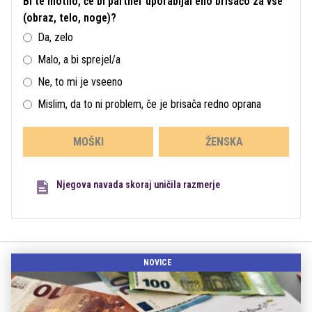
Bi te motilo, če bi partner uporabljal eno brisačo za vse
(obraz, telo, noge)?
Da, zelo
Malo, a bi sprejel/a
Ne, to mi je vseeno
Mislim, da to ni problem, če je brisača redno oprana
MOŠKI
ŽENSKA
Njegova navada skoraj uničila razmerje
NOVICE