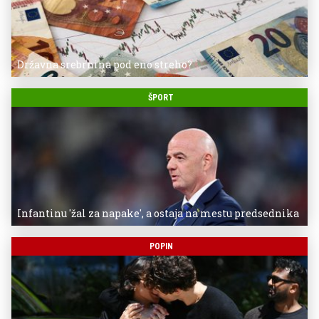
Državna srebrnina pod eno streho?
ŠPORT
Infantinu 'žal za napake', a ostaja na mestu predsednika
POPIN