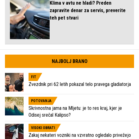
Klima v avtu ne hladi? Preden
zapravite denar za servis, preverite
teh pet stvari
NAJBOLJ BRANO
FIT
Zvezdnik pri 62 letih pokazal telo pravega gladiatorja
POTOVANJA
Skrivnostna jama na Mljetu: je to res kraj, kjer je
Odisej srečal Kalipso?
VISOKI OBRATI
Zakaj nekateri vozniki na vzvratno ogledalo privežejo