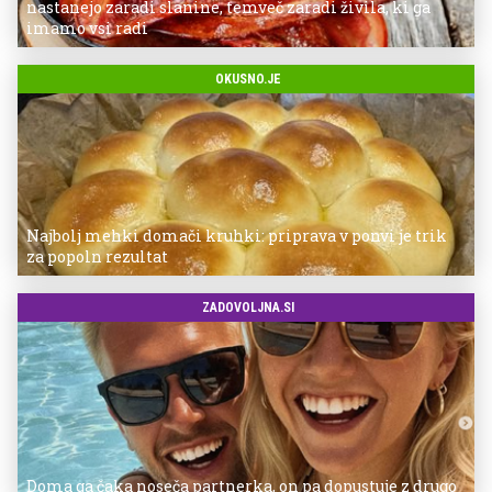
nastanejo zaradi slanine, temveč zaradi živila, ki ga
imamo vsi radi
OKUSNO.JE
Najbolj mehki domači kruhki: priprava v ponvi je trik
za popoln rezultat
ZADOVOLJNA.SI
Doma ga čaka noseča partnerka, on pa dopustuje z drugo