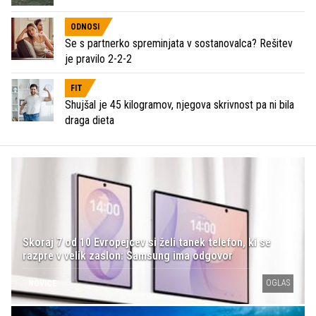
ODNOSI
Se s partnerko spreminjata v sostanovalca? Rešitev
je pravilo 2-2-2
FIT
Shujšal je 45 kilogramov, njegova skrivnost pa ni bila
draga dieta
Skoraj 7 od 10 Evropejcev si želi tanek telefon, ki se
razpre v velik zaslon: Samsung ima odgovor
OGLAS
NOVICE