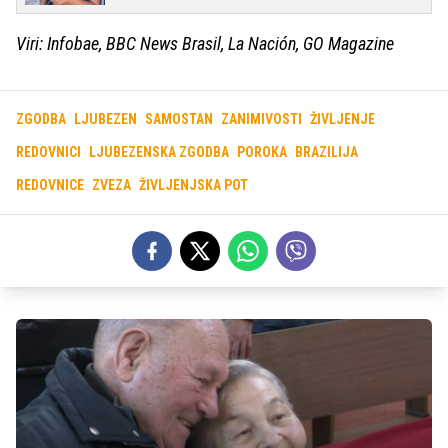
Viri: Infobae, BBC News Brasil, La Nación, GO Magazine
ZGODBA
LJUBEZEN
SAMOSTAN
ZANIMIVOSTI
ŽIVLJENJE
REDOVNICI
LJUBEZENSKA ZGODBA
POROKA
BRAZILIJA
REDOVNICE
ZVEZA
ŽIVLJENJSKA POT