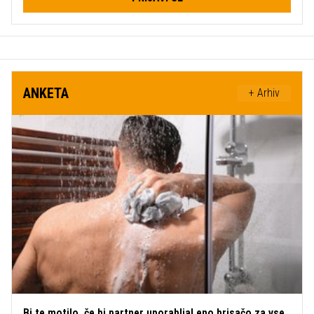
ANKETA
+ Arhiv
Bi te motilo, če bi partner uporabljal eno brisačo za vse