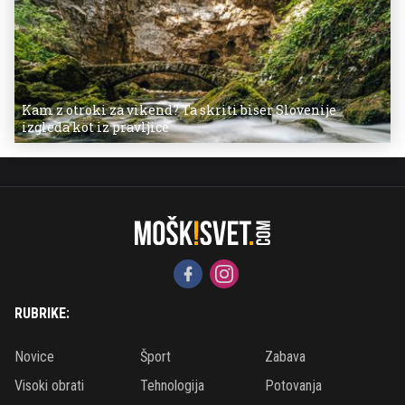
Kam z otroki za vikend? Ta skriti biser Slovenije
izgleda kot iz pravljice
RUBRIKE:
Novice
Šport
Zabava
Visoki obrati
Tehnologija
Potovanja