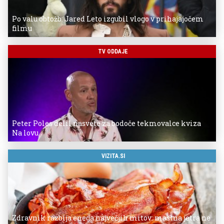
Po valu obtožb: Jared Leto izgubil vlogo v prihajajočem
filmu
TV ODDAJE
Peter Poles delil nasvete za bodoče tekmovalce kviza
Na lovu
VIZITA.SI
Zdravnik razbija enega največjih mitov: mastna jetra ne