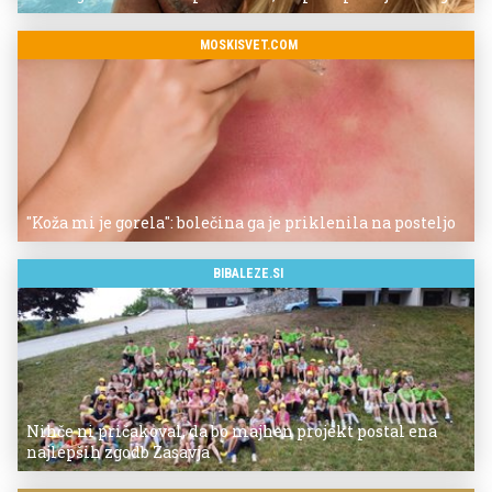
MOSKISVET.COM
"Koža mi je gorela": bolečina ga je priklenila na posteljo
BIBALEZE.SI
Nihče ni pričakoval, da bo majhen projekt postal ena
najlepših zgodb Zasavja