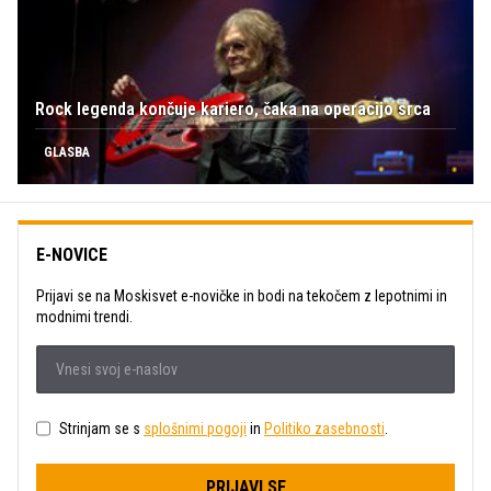
Rock legenda končuje kariero, čaka na operacijo srca
GLASBA
E-NOVICE
Prijavi se na Moskisvet e-novičke in bodi na tekočem z lepotnimi in
modnimi trendi.
Strinjam se s
splošnimi pogoji
in
Politiko zasebnosti
.
PRIJAVI SE