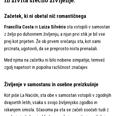
in živita srečno življenje.
Začetek, ki ni obetal nič romantičnega
Francília Costa
in
Luiza Silvério
sta vstopili v samostan
z željo po duhovnem življenju, a njun prvi stik je bil vse
prej kot prijeten. Že ob prvem srečanju sta, kot sami
priznata, ugotovili, da se preprosto nista prenašali.
Med njima na začetku ni bilo nobene simpatije, temveč
zgolj napetost in popolna različnost značajev.
Življenje v samostanu in osebne preizkušnje
Kot piše La Nación, sta obe v samostan vstopili v zgodnjih
dvajsetih letih, vsaka s svojo življenjsko zgodbo in
iskanjem smisla. Sčasoma pa sta se začeli soočati tudi z