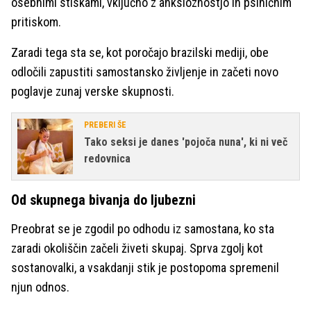
osebnimi stiskami, vključno z anksioznostjo in psihičnim
pritiskom.
Zaradi tega sta se, kot poročajo brazilski mediji, obe
odločili zapustiti samostansko življenje in začeti novo
poglavje zunaj verske skupnosti.
PREBERI ŠE
Tako seksi je danes 'pojoča nuna', ki ni več
redovnica
Od skupnega bivanja do ljubezni
Preobrat se je zgodil po odhodu iz samostana, ko sta
zaradi okoliščin začeli živeti skupaj. Sprva zgolj kot
sostanovalki, a vsakdanji stik je postopoma spremenil
njun odnos.