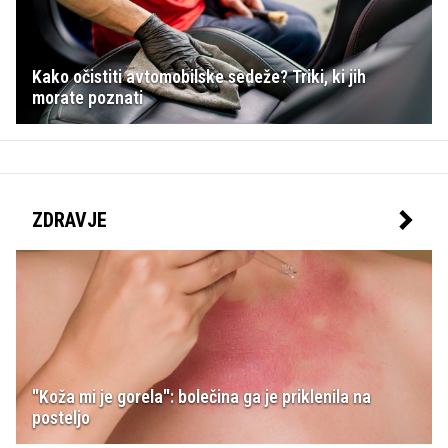
Kako očistiti avtomobilske sedeže? Triki, ki jih
morate poznati
ZDRAVJE
"Koža mi je gorela": bolečina ga je priklenila na
posteljo