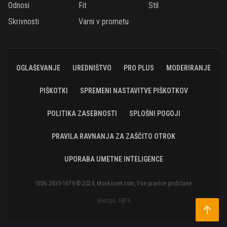
Odnosi
Fit
Stil
Skrivnosti
Varni v prometu
OGLAŠEVANJE
UREDNIŠTVO
PRO PLUS
MODERIRANJE
PIŠKOTKI
SPREMENI NASTAVITVE PIŠKOTKOV
POLITIKA ZASEBNOSTI
SPLOŠNI POGOJI
PRAVILA RAVNANJA ZA ZAŠČITO OTROK
UPORABA UMETNE INTELIGENCE
ISSN 2630-1679 © 2024, Moskisvet.com, Vse pravice pridržane
Verzija: 1874