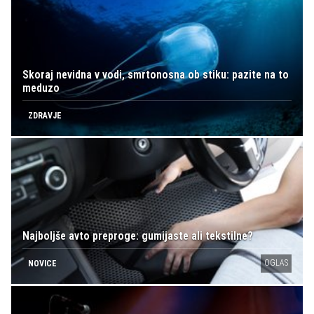
Skoraj nevidna v vodi, smrtonosna ob stiku: pazite na to
meduzo
ZDRAVJE
Najboljše avto preproge: gumijaste ali tekstilne?
OGLAS
NOVICE