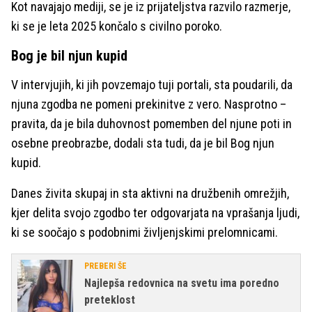
Kot navajajo mediji, se je iz prijateljstva razvilo razmerje,
ki se je leta 2025 končalo s civilno poroko.
Bog je bil njun kupid
V intervjujih, ki jih povzemajo tuji portali, sta poudarili, da
njuna zgodba ne pomeni prekinitve z vero. Nasprotno –
pravita, da je bila duhovnost pomemben del njune poti in
osebne preobrazbe, dodali sta tudi, da je bil Bog njun
kupid.
Danes živita skupaj in sta aktivni na družbenih omrežjih,
kjer delita svojo zgodbo ter odgovarjata na vprašanja ljudi,
ki se soočajo s podobnimi življenjskimi prelomnicami.
PREBERI ŠE
Najlepša redovnica na svetu ima poredno
preteklost