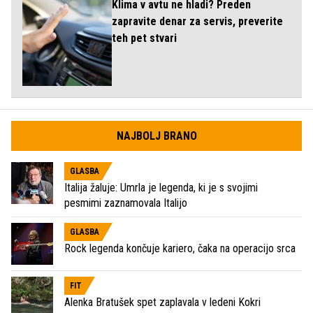
Klima v avtu ne hladi? Preden
zapravite denar za servis, preverite
teh pet stvari
NAJBOLJ BRANO
GLASBA
Italija žaluje: Umrla je legenda, ki je s svojimi
pesmimi zaznamovala Italijo
GLASBA
Rock legenda končuje kariero, čaka na operacijo srca
FIT
Alenka Bratušek spet zaplavala v ledeni Kokri