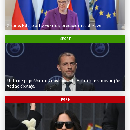
Znano, kdo je bil v vozilu s predsednico države
ŠPORT
Uefa ne popušča: možnost bojkota Fifinih tekmovanj še
vedno obstaja
POPIN