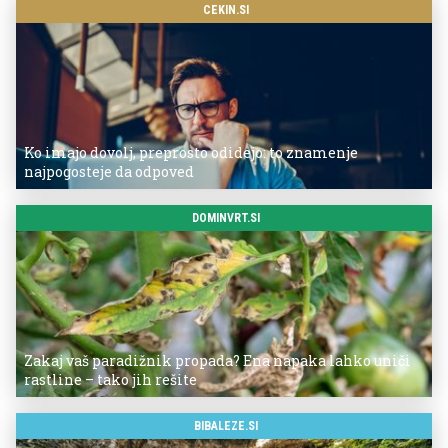
CEKIN.SI
Ko imajo dovolj, preprosto odidejo: to znamenje
najpogosteje da odpoved
DOMINVRT.SI
Zakaj vaš paradižnik propada? Ena napaka lahko uniči
rastline – tako jih rešite
BIBALEZE.SI