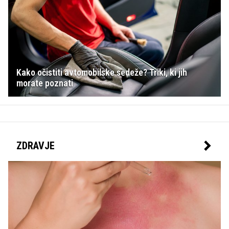
Kako očistiti avtomobilske sedeže? Triki, ki jih
morate poznati
ZDRAVJE