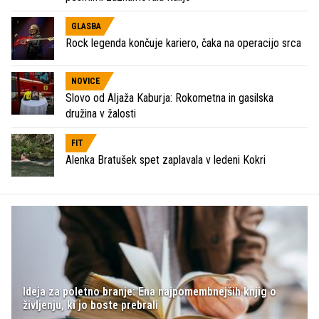
GLASBA
Rock legenda končuje kariero, čaka na operacijo srca
NOVICE
Slovo od Aljaža Kaburja: Rokometna in gasilska
družina v žalosti
FIT
Alenka Bratušek spet zaplavala v ledeni Kokri
Ideja za poletno branje: Ena najpomembnejših knjig o
življenju, ki jo boste prebrali