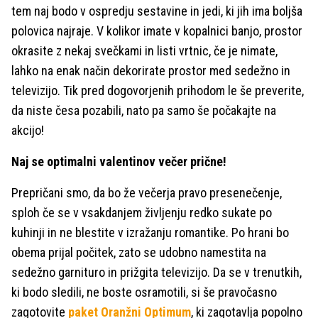
tem naj bodo v ospredju sestavine in jedi, ki jih ima boljša
polovica najraje. V kolikor imate v kopalnici banjo, prostor
okrasite z nekaj svečkami in listi vrtnic, če je nimate,
lahko na enak način dekorirate prostor med sedežno in
televizijo. Tik pred dogovorjenih prihodom le še preverite,
da niste česa pozabili, nato pa samo še počakajte na
akcijo!
Naj se optimalni valentinov večer prične!
Prepričani smo, da bo že večerja pravo presenečenje,
sploh če se v vsakdanjem življenju redko sukate po
kuhinji in ne blestite v izražanju romantike. Po hrani bo
obema prijal počitek, zato se udobno namestita na
sedežno garnituro in prižgita televizijo. Da se v trenutkih,
ki bodo sledili, ne boste osramotili, si še pravočasno
zagotovite
paket Oranžni Optimum
, ki zagotavlja popolno