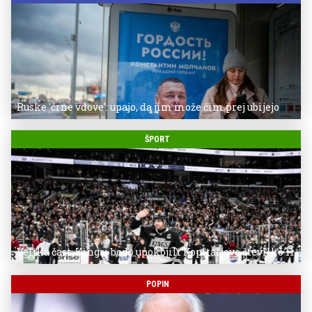
Ruske 'črne vdove': upajo, da jim može čim prej ubijejo
ŠPORT
Velika čast: Kingsi bodo upokojili Kopitarjevo številko 11
POPIN