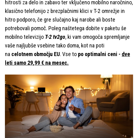
hitrosti za delo in zabavo ter vključeno mobilno naročnino,
klasično telefonijo z brezplačnimi klici v T-2 omrežje in
hitro podporo, če gre slučajno kaj narobe ali boste
potrebovali pomoč. Poleg naštetega dobite v paketu še
mobilno televizijo
T-2 tv2go
, ki vam omogoča spremljanje
vaše najljubše vsebine tako doma, kot na poti
na
celotnem območju EU
. Vse to
po optimalni ceni -
dve
leti samo 29,99 € na mesec.