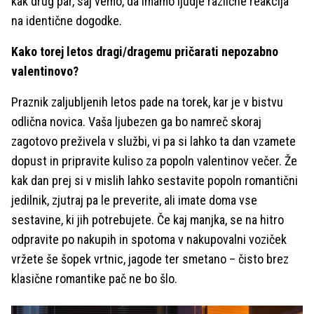
kak drug par, saj vemo, da imamo ljudje različne reakcija
na identične dogodke.
Kako torej letos dragi/dragemu pričarati nepozabno
valentinovo?
Praznik zaljubljenih letos pade na torek, kar je v bistvu
odlična novica. Vaša ljubezen ga bo namreč skoraj
zagotovo preživela v službi, vi pa si lahko ta dan vzamete
dopust in pripravite kuliso za popoln valentinov večer. Že
kak dan prej si v mislih lahko sestavite popoln romantični
jedilnik, zjutraj pa le preverite, ali imate doma vse
sestavine, ki jih potrebujete. Če kaj manjka, se na hitro
odpravite po nakupih in spotoma v nakupovalni voziček
vržete še šopek vrtnic, jagode ter smetano – čisto brez
klasične romantike pač ne bo šlo.