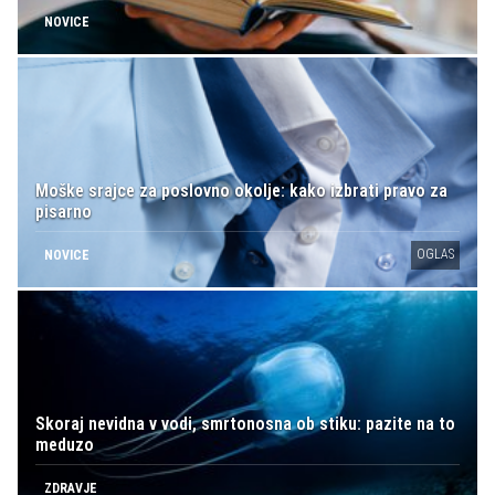
NOVICE
Moške srajce za poslovno okolje: kako izbrati pravo za
pisarno
OGLAS
NOVICE
Skoraj nevidna v vodi, smrtonosna ob stiku: pazite na to
meduzo
ZDRAVJE