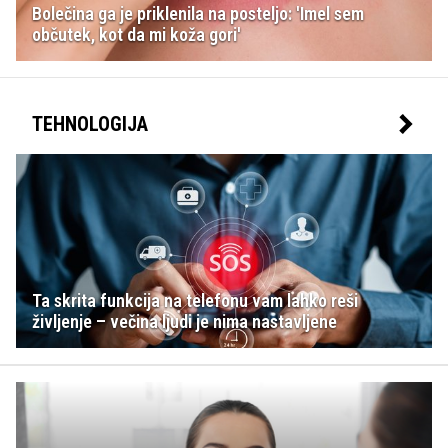
Bolečina ga je priklenila na posteljo: 'Imel sem
občutek, kot da mi koža gori'
TEHNOLOGIJA
Ta skrita funkcija na telefonu vam lahko reši
življenje – večina ljudi je nima nastavljene