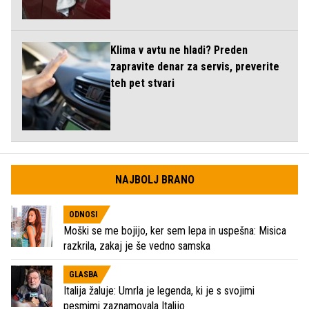
Klima v avtu ne hladi? Preden
zapravite denar za servis, preverite
teh pet stvari
NAJBOLJ BRANO
ODNOSI
Moški se me bojijo, ker sem lepa in uspešna: Misica
razkrila, zakaj je še vedno samska
GLASBA
Italija žaluje: Umrla je legenda, ki je s svojimi
pesmimi zaznamovala Italijo