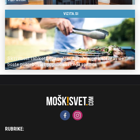
VIZITA.SI
Skrivnost lahkotnega poletnega žara, po katerem ne
boste potrebovali popoldanskega spanca
RUBRIKE: