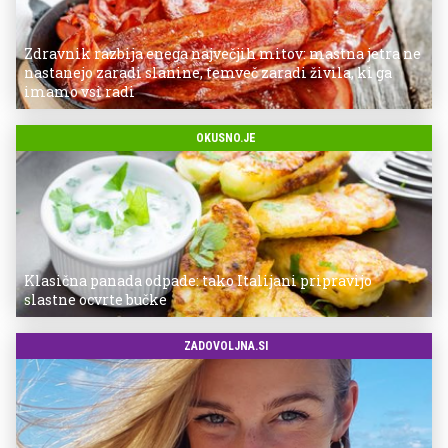
Zdravnik razbija enega največjih mitov: mastna jetra ne
nastanejo zaradi slanine, temveč zaradi živila, ki ga
imamo vsi radi
OKUSNO.JE
Klasična panada odpade: tako Italijani pripravijo
slastne ocvrte bučke
ZADOVOLJNA.SI