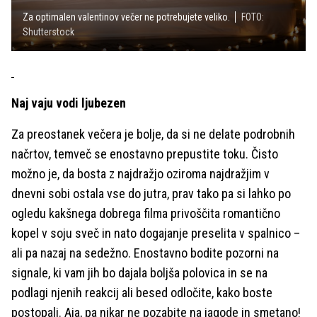
Za optimalen valentinov večer ne potrebujete veliko.
FOTO:
Shutterstock
Naj vaju vodi ljubezen
Za preostanek večera je bolje, da si ne delate podrobnih
načrtov, temveč se enostavno prepustite toku. Čisto
možno je, da bosta z najdražjo oziroma najdražjim v
dnevni sobi ostala vse do jutra, prav tako pa si lahko po
ogledu kakšnega dobrega filma privoščita romantično
kopel v soju sveč in nato dogajanje preselita v spalnico –
ali pa nazaj na sedežno. Enostavno bodite pozorni na
signale, ki vam jih bo dajala boljša polovica in se na
podlagi njenih reakcij ali besed odločite, kako boste
postopali. Aja, pa nikar ne pozabite na jagode in smetano!