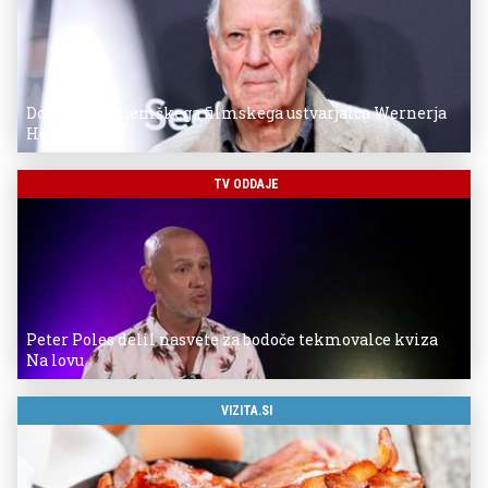
Donostia za nemškega filmskega ustvarjalca Wernerja
Herzoga
TV ODDAJE
Peter Poles delil nasvete za bodoče tekmovalce kviza
Na lovu
VIZITA.SI