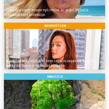
Tragična smrt znane vplivnice, ki je pri 26 letih
izgubila boj z boleznijo
MOSKISVET.COM
Moški se me bojijo, ker sem lepa in uspešna: Misica
razkrila, zakaj je še vedno samska
BIBALEZE.SI