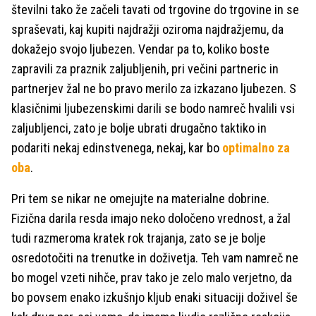
številni tako že začeli tavati od trgovine do trgovine in se
spraševati, kaj kupiti najdražji oziroma najdražjemu, da
dokažejo svojo ljubezen. Vendar pa to, koliko boste
zapravili za praznik zaljubljenih, pri večini partneric in
partnerjev žal ne bo pravo merilo za izkazano ljubezen. S
klasičnimi ljubezenskimi darili se bodo namreč hvalili vsi
zaljubljenci, zato je bolje ubrati drugačno taktiko in
podariti nekaj edinstvenega, nekaj, kar bo
optimalno za
oba
.
Pri tem se nikar ne omejujte na materialne dobrine.
Fizična darila resda imajo neko določeno vrednost, a žal
tudi razmeroma kratek rok trajanja, zato se je bolje
osredotočiti na trenutke in doživetja. Teh vam namreč ne
bo mogel vzeti nihče, prav tako je zelo malo verjetno, da
bo povsem enako izkušnjo kljub enaki situaciji doživel še