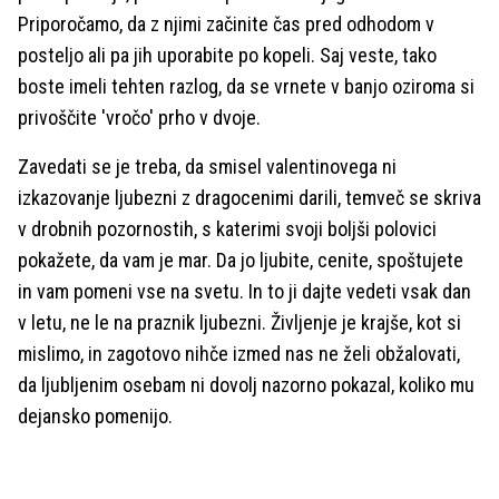
Priporočamo, da z njimi začinite čas pred odhodom v
posteljo ali pa jih uporabite po kopeli. Saj veste, tako
boste imeli tehten razlog, da se vrnete v banjo oziroma si
privoščite 'vročo' prho v dvoje.
Zavedati se je treba, da smisel valentinovega ni
izkazovanje ljubezni z dragocenimi darili, temveč se skriva
v drobnih pozornostih, s katerimi svoji boljši polovici
pokažete, da vam je mar. Da jo ljubite, cenite, spoštujete
in vam pomeni vse na svetu. In to ji dajte vedeti vsak dan
v letu, ne le na praznik ljubezni. Življenje je krajše, kot si
mislimo, in zagotovo nihče izmed nas ne želi obžalovati,
da ljubljenim osebam ni dovolj nazorno pokazal, koliko mu
dejansko pomenijo.