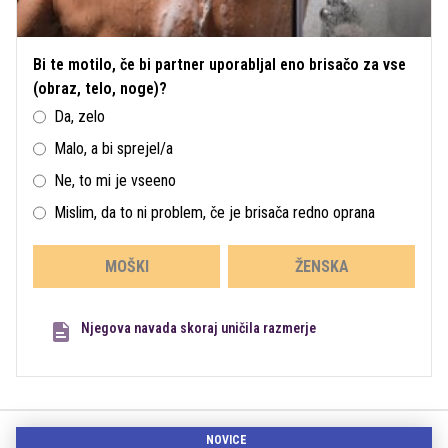
Bi te motilo, če bi partner uporabljal eno brisačo za vse
(obraz, telo, noge)?
Da, zelo
Malo, a bi sprejel/a
Ne, to mi je vseeno
Mislim, da to ni problem, če je brisača redno oprana
MOŠKI
ŽENSKA
Njegova navada skoraj uničila razmerje
NOVICE