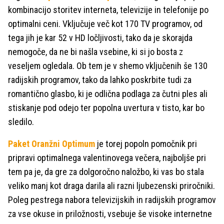
kombinacijo storitev interneta, televizije in telefonije po
optimalni ceni. Vključuje več kot 170 TV programov, od
tega jih je kar 52 v HD ločljivosti, tako da je skorajda
nemogoče, da ne bi našla vsebine, ki si jo bosta z
veseljem ogledala. Ob tem je v shemo vključenih še 130
radijskih programov, tako da lahko poskrbite tudi za
romantično glasbo, ki je odlična podlaga za čutni ples ali
stiskanje pod odejo ter popolna uvertura v tisto, kar bo
sledilo.
Paket Oranžni Optimum
je torej popoln pomočnik pri
pripravi optimalnega valentinovega večera, najboljše pri
tem pa je, da gre za dolgoročno naložbo, ki vas bo stala
veliko manj kot draga darila ali razni ljubezenski priročniki.
Poleg pestrega nabora televizijskih in radijskih programov
za vse okuse in priložnosti, vsebuje še visoke internetne