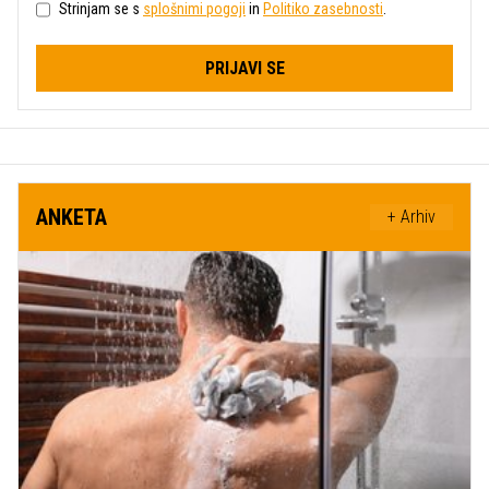
Strinjam se s
splošnimi pogoji
in
Politiko zasebnosti
.
PRIJAVI SE
ANKETA
+ Arhiv