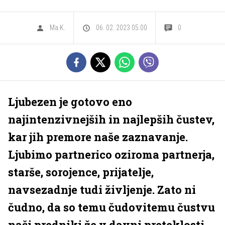
Ma.K.
06. 02. 2023 05.00
0
Ljubezen je gotovo eno
najintenzivnejših in najlepših čustev,
kar jih premore naše zaznavanje.
Ljubimo partnerico oziroma partnerja,
starše, sorojence, prijatelje,
navsezadnje tudi življenje. Zato ni
čudno, da so temu čudovitemu čustvu
naši predniki že v davni preteklosti